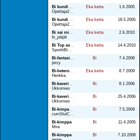
Bi kundi + Gay kundi osa 2
Eka kerta
1.6.2005
Opettaja26 ;)
Bi kundi ja Gay kundi
Eka kerta
18.5.2005
Opettaja26 ;)
Bi sai mitä tilasi
Eka kerta
2.6.2010
bi_päijät
Bi Top astuu nuorempaa
Eka kerta
14.4.2010
SporttiBtm28v
Bi-fantasian toteutus
Bi
7.4.2008
jerzy
Bi-heteron eka pano
Eka kerta
8.7.2009
Henkka
Bi-kaverin houkutus 1
Bi
8.1.2006
Ukkomies
Bi-kaverin houkutus 2
Bi
25.4.2006
Ukkomies
Bi-kimpan lutkana...
Bi
7.5.2009
cumSlutCD_09_45v
Bi-kimppa
Bi
11.4.2005
Mira
Bi-kimppa
Bi
7.10.2008
jeppe