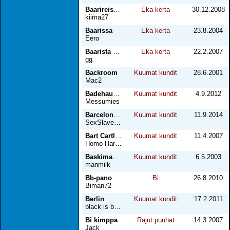
Baarireissun jälkeen
Eka kerta
30.12.2008
kiima27
Baarissa
Eka kerta
23.8.2004
Eero
Baarista puistoon
Eka kerta
22.2.2007
gg
Backroom
Kuumat kundit
28.6.2001
Mac2
Badehaus Babylon
Kuumat kundit
4.9.2012
Messumies
Barcelonan Marc !
Kuumat kundit
11.9.2014
SexSlave1972
Bart Cartland
Kuumat kundit
11.4.2007
Homo Harlekiini-romaani
Baskimaassa (osa 1)
Kuumat kundit
6.5.2003
manmilk
Bb-pano
Bi
26.8.2010
Biman72
Berlin
Kuumat kundit
17.2.2011
black is better
Bi kimppa
Rajut puuhat
14.3.2007
Jack