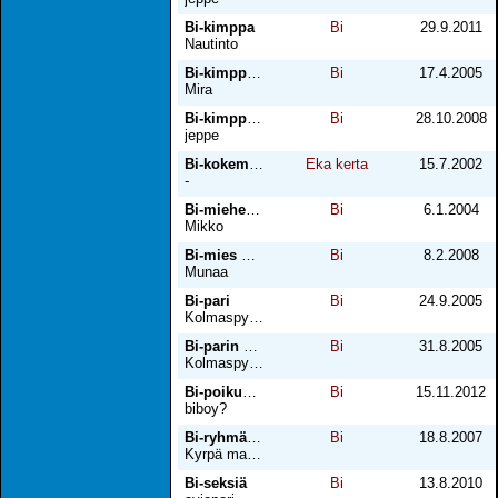
Bi-kimppa
Bi
29.9.2011
Nautinto
Bi-kimppa 2
Bi
17.4.2005
Mira
Bi-kimppa 2
Bi
28.10.2008
jeppe
Bi-kokemukseni
Eka kerta
15.7.2002
-
Bi-miehet ja poika
Bi
6.1.2004
Mikko
Bi-mies parkissa
Bi
8.2.2008
Munaa
Bi-pari
Bi
24.9.2005
Kolmaspyörä
Bi-parin kanssa
Bi
31.8.2005
Kolmaspyörä
Bi-poikuuden alkumetrit
Bi
15.11.2012
biboy?
Bi-ryhmäseksiä parkkipaikalla
Bi
18.8.2007
Kyrpä maistus
Bi-seksiä
Bi
13.8.2010