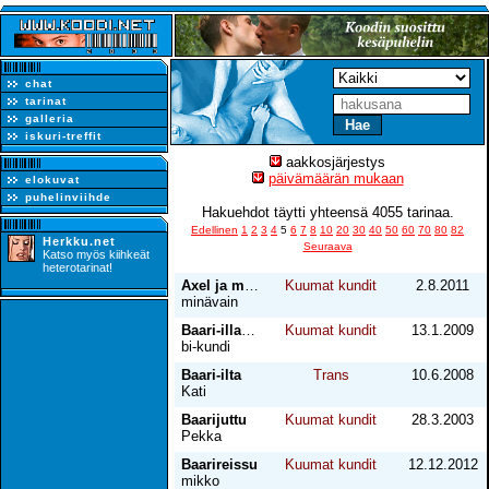
chat
tarinat
galleria
iskuri-treffit
aakkosjärjestys
päivämäärän mukaan
elokuvat
puhelinviihde
Hakuehdot täytti yhteensä 4055 tarinaa.
Edellinen
1
2
3
4
5
6
7
8
10
20
30
40
50
60
70
80
82
Herkku.net
Seuraava
Katso myös kiihkeät
heterotarinat!
Axel ja minä
Kuumat kundit
2.8.2011
minävain
Baari-illan jälkeen
Kuumat kundit
13.1.2009
bi-kundi
Baari-ilta
Trans
10.6.2008
Kati
Baarijuttu
Kuumat kundit
28.3.2003
Pekka
Baarireissu
Kuumat kundit
12.12.2012
mikko