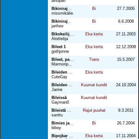
aviopari
Bikinirajoilla
Bi
27.7.2005
missmikälie
Bikinirajoilla 2
Bi
6.6.2008
jarihoo
Bikokeilija hotellissa
Eka kerta
27.11.2003
Aloittelija
Bileet 1
Eka kerta
12.12.2008
gothjonne
Bileet, panot ja yllätys!
Trans
15.5.2007
Marmoripoika
Bileiden jälkeen
Eka kerta
CuteGay
Bileiden jälkeen
Kuumat kundit
24.10.2004
Janne
Bileissä
Kuumat kundit
Gayman0
Bileistä B-rappuun
Rajut puuhat
9.3.2011
santtu
Bimies ja shemale
Bi
26.7.2004
biboy
Bipojkar -84 & -87
Eka kerta
17.11.2004