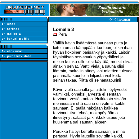
<<< takaisin
chat
Lomalla 3
tarinat
galleria
Pera
iskuri-treffit
Välillä kävin lisäämässä saunaan puita ja
laitoin omaa kämppääni kuntoon, olikin ihan
elokuvat
hyvän kokoinen parisänky ja kaikki. Laitoin
puhelinviihde
täysinäisen rasvapurkin yöpöydälleni ja
mietin kuinka sille olisi käyttöä, merkit olivat
ainakin selvät. Vartti vielä ja sauna olisi
lämmin, makailin sängylläni miettien tulevaa
ja samalla kuuntelin hiljaista voihketta
seinän takaa, Riitta oli seinänaapurini!
Kävin vielä saunalla ja laittelin löylyvedet
valmiiksi, onneksi järvestä ei sentään
tarvinnut vesiä kantaa. Huikkasin sisään
mennessäni että sauna on valmis kaikki
saunaan. Ei täällä näköjään kaikkea
tarvinnut itse tehdä, ruokapöytään oli
ilmestynyt salaatit ja kinkkukiusaus jota
kuulemma sai saunan jälkeen.
Porukka häipyi kerralla saunaan ja minä
perässä. Hyvin lauteille sovittiin kaikki,