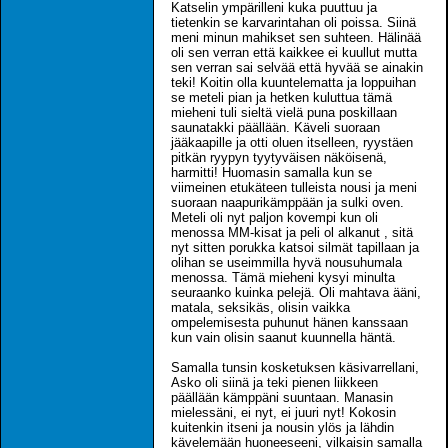
Katselin ympärilleni kuka puuttuu ja
tietenkin se karvarintahan oli poissa. Siinä
meni minun mahikset sen suhteen. Hälinää
oli sen verran että kaikkee ei kuullut mutta
sen verran sai selvää että hyvää se ainakin
teki! Koitin olla kuuntelematta ja loppuihan
se meteli pian ja hetken kuluttua tämä
mieheni tuli sieltä vielä puna poskillaan
saunatakki päällään. Käveli suoraan
jääkaapille ja otti oluen itselleen, ryystäen
pitkän ryypyn tyytyväisen näköisenä,
harmitti! Huomasin samalla kun se
viimeinen etukäteen tulleista nousi ja meni
suoraan naapurikämppään ja sulki oven.
Meteli oli nyt paljon kovempi kun oli
menossa MM-kisat ja peli ol alkanut , sitä
nyt sitten porukka katsoi silmät tapillaan ja
olihan se useimmilla hyvä nousuhumala
menossa. Tämä mieheni kysyi minulta
seuraanko kuinka pelejä. Oli mahtava ääni,
matala, seksikäs, olisin vaikka
ompelemisesta puhunut hänen kanssaan
kun vain olisin saanut kuunnella häntä.
Samalla tunsin kosketuksen käsivarrellani,
Asko oli siinä ja teki pienen liikkeen
päällään kämppäni suuntaan. Manasin
mielessäni, ei nyt, ei juuri nyt! Kokosin
kuitenkin itseni ja nousin ylös ja lähdin
kävelemään huoneeseeni, vilkaisin samalla