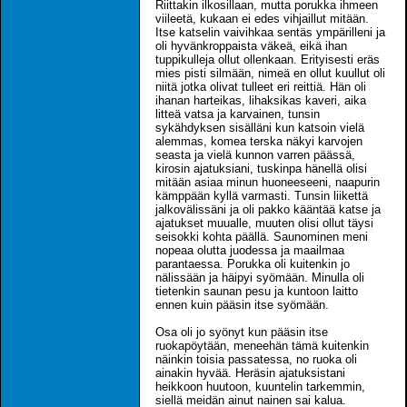
Riittakin ilkosillaan, mutta porukka ihmeen
viileetä, kukaan ei edes vihjaillut mitään.
Itse katselin vaivihkaa sentäs ympärilleni ja
oli hyvänkroppaista väkeä, eikä ihan
tuppikulleja ollut ollenkaan. Erityisesti eräs
mies pisti silmään, nimeä en ollut kuullut oli
niitä jotka olivat tulleet eri reittiä. Hän oli
ihanan harteikas, lihaksikas kaveri, aika
litteä vatsa ja karvainen, tunsin
sykähdyksen sisälläni kun katsoin vielä
alemmas, komea terska näkyi karvojen
seasta ja vielä kunnon varren päässä,
kirosin ajatuksiani, tuskinpa hänellä olisi
mitään asiaa minun huoneeseeni, naapurin
kämppään kyllä varmasti. Tunsin liikettä
jalkovälissäni ja oli pakko kääntää katse ja
ajatukset muualle, muuten olisi ollut täysi
seisokki kohta päällä. Saunominen meni
nopeaa olutta juodessa ja maailmaa
parantaessa. Porukka oli kuitenkin jo
nälissään ja häipyi syömään. Minulla oli
tietenkin saunan pesu ja kuntoon laitto
ennen kuin pääsin itse syömään.
Osa oli jo syönyt kun pääsin itse
ruokapöytään, meneehän tämä kuitenkin
näinkin toisia passatessa, no ruoka oli
ainakin hyvää. Heräsin ajatuksistani
heikkoon huutoon, kuuntelin tarkemmin,
siellä meidän ainut nainen sai kalua.