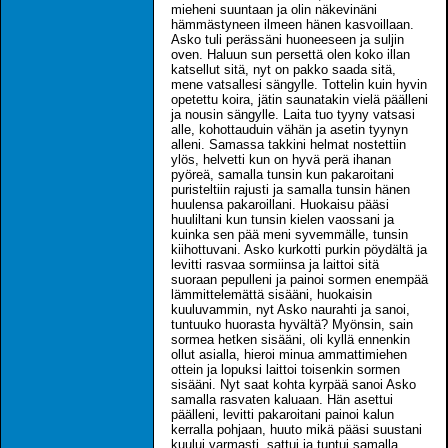
mieheni suuntaan ja olin näkevinäni
hämmästyneen ilmeen hänen kasvoillaan.
Asko tuli perässäni huoneeseen ja suljin
oven. Haluun sun persettä olen koko illan
katsellut sitä, nyt on pakko saada sitä,
mene vatsallesi sängylle. Tottelin kuin hyvin
opetettu koira, jätin saunatakin vielä päälleni
ja nousin sängylle. Laita tuo tyyny vatsasi
alle, kohottauduin vähän ja asetin tyynyn
alleni. Samassa takkini helmat nostettiin
ylös, helvetti kun on hyvä perä ihanan
pyöreä, samalla tunsin kun pakaroitani
puristeltiin rajusti ja samalla tunsin hänen
huulensa pakaroillani. Huokaisu pääsi
huuliltani kun tunsin kielen vaossani ja
kuinka sen pää meni syvemmälle, tunsin
kiihottuvani. Asko kurkotti purkin pöydältä ja
levitti rasvaa sormiinsa ja laittoi sitä
suoraan pepulleni ja painoi sormen enempää
lämmittelemättä sisääni, huokaisin
kuuluvammin, nyt Asko naurahti ja sanoi,
tuntuuko huorasta hyvältä? Myönsin, sain
sormea hetken sisääni, oli kyllä ennenkin
ollut asialla, hieroi minua ammattimiehen
ottein ja lopuksi laittoi toisenkin sormen
sisääni. Nyt saat kohta kyrpää sanoi Asko
samalla rasvaten kaluaan. Hän asettui
päälleni, levitti pakaroitani painoi kalun
kerralla pohjaan, huuto mikä pääsi suustani
kuului varmasti, sattui ja tuntui samalla