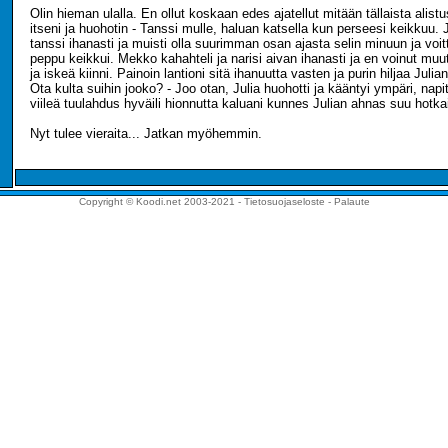
Olin hieman ulalla. En ollut koskaan edes ajatellut mitään tällaista alist
itseni ja huohotin - Tanssi mulle, haluan katsella kun perseesi keikkuu. Ju
tanssi ihanasti ja muisti olla suurimman osan ajasta selin minuun ja voi
peppu keikkui. Mekko kahahteli ja narisi aivan ihanasti ja en voinut muu
ja iskeä kiinni. Painoin lantioni sitä ihanuutta vasten ja purin hiljaa Julia
Ota kulta suihin jooko? - Joo otan, Julia huohotti ja kääntyi ympäri, nap
viileä tuulahdus hyväili hionnutta kaluani kunnes Julian ahnas suu hotkai
Nyt tulee vieraita... Jatkan myöhemmin.
Copyright © Koodi.net 2003-2021 -
Tietosuojaseloste
-
Palaute