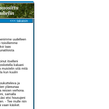
<<< takaisin
menimme uudelleen
 toisillemme
koi taas
natiloista
nut itselleni
osketella kaluani
a muistelin sitä mitä
lla kun kuulin
houkutteleva ja
ien yläreunaa
a reisien verhona.
eni, samalla
käsi etsi housujeni
en. - Tee mulle niin
tä vaan käsket.