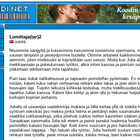
Lomittaja(tar)2
isäntä
Nousimme sängyltä ja kuivasimme kasvomme toistemme spermasta, 
saunan lämpöön ja peseydyimme huolella. Olimme antaneet kaikkemme
aiemmin, joten mielessäni ei käynytkään uusi sessio. Mutta kun Julia al
meikkaamaan ja pukeutumaan tytöksi, alkoi intoni kasvaa ja poistuin sau
yläkertaan odottamaan mitä tapahtuisi.
Puin taas tiukat nahkahousuni ja napsautin pornoleffan pyörimään. En voi
mitään, käteni liukui nahan verhoamaa reittäni edes takas ja pian aloin k
housujeni läpi. Tuijotin telkusta kiihkeää lesboilua, mutta todellisuudess
tapahtui Julian kanssa. Käteni liike kiihtyi ja aloin olla jo hekuman huipu
korkojen kopinan portaista.
Julialla oli useampia vaatekertoja mukana ja tällä kertaa yllä oli todella 
syntisen seksikäs pvc-mekko,jonka helma ei peittänyt edes saumasukk
saatikka sukkanauhoja, jotka pitelivät sukkia noitten kauniitten säärien j
Sanaakaan sanomatta Julia tuli eteeni ja painoi punatut huulensa huulill
puristellen kaluani housujen läpi. Kieli kiersi suussani ja pvc-hansikoitu 
sepaluksen nappeja. - Nyt haluan olla tyttösi, Julia huohotti suutani vast
niinkuin teet tytöille, pane minua isäntäni, käske minua, teen kaiken mi