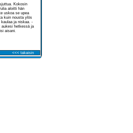
usjuttua. Kokosin
lia aloitti hän
tte uskoa se upea
ta kuin nousta ylös
n kaulaa ja niskaa. -
it aukesi hetkessä ja
si aisani.
<<< takaisin