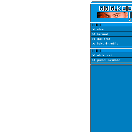
chat
tarinat
galleria
iskuri-treffit
elokuvat
puhelinviihde