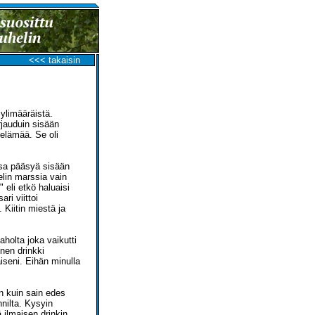
<<< takaisin
ylimääräistä.
irjauduin sisään
öelämää. Se oli
sa pääsyä sisään
telin marssia vain
 eli etkö haluaisi
ri viittoi
 Kiitin miestä ja
aholta joka vaikutti
nen drinkki
aiseni. Eihän minulla
en kuin sain edes
nnilta. Kysyin
 ilmaisen drinkin