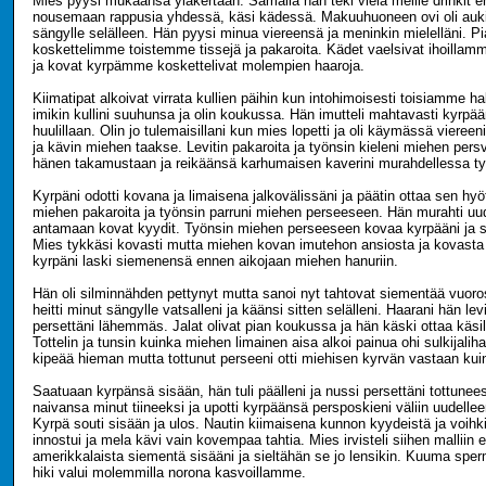
Mies pyysi mukaansa yläkertaan. Samalla hän teki vielä meille drinkit 
nousemaan rappusia yhdessä, käsi kädessä. Makuuhuoneen ovi oli auki
sängylle selälleen. Hän pyysi minua viereensä ja meninkin mielelläni. P
koskettelimme toistemme tissejä ja pakaroita. Kädet vaelsivat ihoillam
ja kovat kyrpämme koskettelivat molempien haaroja.
Kiimatipat alkoivat virrata kullien päihin kun intohimoisesti toisiamme 
imikin kullini suuhunsa ja olin koukussa. Hän imutteli mahtavasti kyrpääni
huulillaan. Olin jo tulemaisillani kun mies lopetti ja oli käymässä viereen
ja kävin miehen taakse. Levitin pakaroita ja työnsin kieleni miehen pers
hänen takamustaan ja reikäänsä karhumaisen kaverini murahdellessa ty
Kyrpäni odotti kovana ja limaisena jalkovälissäni ja päätin ottaa sen hyö
miehen pakaroita ja työnsin parruni miehen perseeseen. Hän murahti uud
antamaan kovat kyydit. Työnsin miehen perseeseen kovaa kyrpääni ja siitä
Mies tykkäsi kovasti mutta miehen kovan imutehon ansiosta ja kovasta
kyrpäni laski siemenensä ennen aikojaan miehen hanuriin.
Hän oli silminnähden pettynyt mutta sanoi nyt tahtovat siementää vuor
heitti minut sängylle vatsalleni ja käänsi sitten selälleni. Haarani hän levit
persettäni lähemmäs. Jalat olivat pian koukussa ja hän käski ottaa käsillä
Tottelin ja tunsin kuinka miehen limainen aisa alkoi painua ohi sulkijalih
kipeää hieman mutta tottunut perseeni otti miehisen kyrvän vastaan kuin 
Saatuaan kyrpänsä sisään, hän tuli päälleni ja nussi persettäni tottunees
naivansa minut tiineeksi ja upotti kyrpäänsä persposkieni väliin uudellee
Kyrpä souti sisään ja ulos. Nautin kiimaisena kunnon kyydeistä ja voihk
innostui ja mela kävi vain kovempaa tahtia. Mies irvisteli siihen malliin e
amerikkalaista siementä sisääni ja sieltähän se jo lensikin. Kuuma sperm
hiki valui molemmilla norona kasvoillamme.