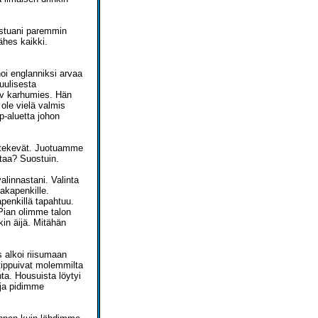
istuani paremmin
ähes kaikki.
noi englanniksi arvaa
tuulisesta
0v karhumies. Hän
 ole vielä valmis
p-aluetta johon
n tekevät. Juotuamme
taa? Suostuin.
alinnastani. Valinta
takapenkille.
apenkillä tapahtuu.
Pian olimme talon
kin äijä. Mitähän
 alkoi riisumaan
 tippuivat molemmilta
nta. Housuista löytyi
 ja pidimme