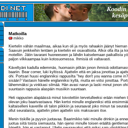
Matkoilla
mikko
Kiertelin vähän maailmaa, aikaa kun oli ja myös rahaakin jäänyt hieman 
Saavuin jenkkeihin lentäen ja kiertelin eri osavaltioita. Alkoi olla ilta ja k
motelliin. Jätin tavarani huoneeseen ja lähdin katselemaan paikallista y
paljon vilkkaampaa kuin kotosuomessa. Ihmisiä oli valtavasti.
Käveltyäni kadulla edemmäs, huomasin pitkän jonon ihmisiä odottamas
baariin. Bear corner, luki kyltissä. Ajattelin että en jaksa jonottaa ja ajat
ohi. Portsari huusi englanniksi rappusilta "hey don't you wanna come in?"
sisään? Vastasin hänelle englanniksi kyllä, mutta en viitsi jonottaa. Portsa
lähemmäksi ja vinkkasi silmää. Hän avasi narun ja laski minut jonon ohi.
suuntasin rappusia alaspäin musiikin suuntaan.
Heti rappusten alapäässä minut toivotettiin tervetulleeksi erään miehen t
olevan joku baarivastaava. Hän kertoi minulle englanniksi että ensimmäi
kaltaiselleni kaverille oli talon piikkiin ja seuraavat joko minun tai seural
ollut seuralaista, ajattelin joten ajattelin siis maksavani itse.
Menin tiskille ja pyysin juotavaa. Baarimikko teki minulle drinkin ja enn
juotua siitä toista siemausta, hän ojensi minulle toisen eräältä gentlema
häneltä, hän ei vastannut. Utelin seuraavaksi että miksi sain ylipäätänsä