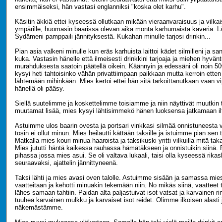
ensimmäiseksi, hän vastasi englanniksi "koska olet karhu".
Käsitin äkkiä ettei kyseessä ollutkaan mikään vieraanvaraisuus ja vilka
ympärille, huomasin baarissa olevan aika monta karhumaista kaveria. L
Sydämeni pamppaili jännityksestä. Kukahan minulle tarjosi drinkin...
Pian asia valkeni minulle kun eräs karhuista laittoi kädet silmilleni ja sa
kuka. Vastasin hänelle että ilmeisesti drinkkini tarjoaja ja miehen hyvän
murahduksesta saatoin päätellä oikein. Käännyin ja edessäni oli noin 5
kysyi heti tahtoisinko vähän privattiimpaan paikkaan mutta kerroin etten
lähtemään mihinkään. Mies kertoi ettei hän sitä tarkoittanutkaan vaan vi
hänellä oli pääsy.
Siellä suutelimme ja koskettelimme toisiamme ja niin näyttivät muutki
muutamat lisää, mies kysyi lähtisimmekö hänen luoksensa jatkamaan il
Astuimme ulos baarin ovesta ja portsari vinkkasi silmää onnistuneesta v
tosin ei ollut minun. Mies heilautti kättään taksille ja istuimme pian sen 
Matkalla mies kouri minua haaroista ja taksikuski yritti vilkuilla mitä tak
Mies jututti häntä kaikessa rauhassa hämätäkseen ja onnistuikin siinä. 
pihassa jossa mies asui. Se oli valtava lukaali, taisi olla kyseessä rikas
seuraavaksi, ajattelin jännittyneenä.
Taksi lähti ja mies avasi oven talolle. Astuimme sisään ja samassa mies
vaatteitaan ja kehotti minuakin tekemään niin. No mikäs siinä, vaatteet
lähes samaan tahtiin. Paidan alta paljastuivat isot vatsat ja karvainen ri
tuuhea karvainen mulkku ja karvaiset isot reidet. Olimme ilkoisen alasti
näkemästämme.