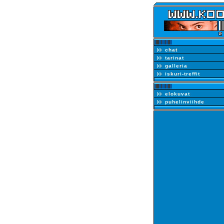
chat
tarinat
galleria
iskuri-treffit
elokuvat
puhelinviihde