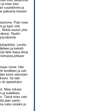
ennen kuin lähdimme
 ja mies kävi
ian suutelimme ja
me paikasta toiseen
halusimme. Pian mies
 ja lypsi sitä
i. Äkkiä nousin ylös
vakoon. Nuolin
ytyväisenä.
tykäyttöön. Levitin
elleen ja kehotti
 lähti ihana litinä.
 kiimasta johtuen
ostaan minut. Hän
ti levälleen ja veti
ni kiinni reisistäni.
akseni. Se teki
oli opetettukin.
ti. Mies tokaisi
n ja uudelleen.
in. Tästä mies vain
ttä pian saisin
a valui sisääni ja