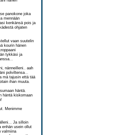
täni hänen
a se panokone joka
s ja mennään
kasi kenkänsä pois ja
 kädestä ohjaten
tellut vaan suutelin
mä kourin hänen
 kroppaani
än tykkäsi ja
anssa...
i, nänneilleni.. aah
ni polviltensa...
a mä tajusin että tää
jotain ihan muuta.
riisumaan häntä.
toin häntä kiskomaan
n!
tsut. Menimme
eni... Ja silloin
a enhän usein ollut
u valmiina