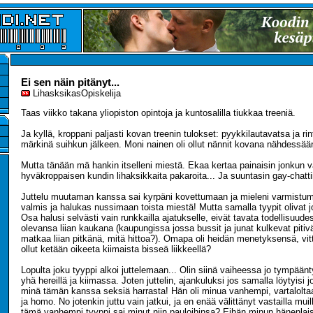
Ei sen näin pitänyt...
LihasksikasOpiskelija
Taas viikko takana yliopiston opintoja ja kuntosalilla tiukkaa treeniä.
Ja kyllä, kroppani paljasti kovan treenin tulokset: pyykkilautavatsa ja rint
märkinä suihkun jälkeen. Moni nainen oli ollut nännit kovana nähdessään
Mutta tänään mä hankin itselleni miestä. Ekaa kertaa painaisin jonkun 
hyväkroppaisen kundin lihaksikkaita pakaroita... Ja suuntasin gay-chatti
Juttelu muutaman kanssa sai kyrpäni kovettumaan ja mieleni varmistuma
valmis ja halukas nussimaan toista miestä! Mutta samalla tyypit olivat jo
Osa halusi selvästi vain runkkailla ajatukselle, eivät tavata todellisuud
olevansa liian kaukana (kaupungissa jossa bussit ja junat kulkevat pitiv
matkaa liian pitkänä, mitä hittoa?). Omapa oli heidän menetyksensä, vitt
ollut ketään oikeeta kiimaista bisseä liikkeellä?
Lopulta joku tyyppi alkoi juttelemaan... Olin siinä vaiheessa jo tympäänt
yhä hereillä ja kiimassa. Joten juttelin, ajankuluksi jos samalla löytyisi
minä tämän kanssa seksiä harrasta! Hän oli minua vanhempi, vartalol
ja homo. No jotenkin juttu vain jatkui, ja en enää välittänyt vastailla muil
tämä vanhempi tyyppi sai minut niin pauloihinsa? Eihän minun hänenlais