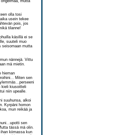
a ongelmaa, mutta
een olla tosi
 aika usein tekee
ähtevän pois, jos
mikä tilanne!
huilla käsillä ei se
le, suuteli muo
is seisomaan mutta
 mun nännejä. Vittu
kaan mä mietin.
jo hieman
oihini... Miten sen
i ylemmäs...perseeni
ieli kiusoitteli
ui niin upealle.
ni suuhunsa, alkoi
aan. Kyrpäni homon
koa, mun reikää ja
uni...upotti sen
Mutta tässä mä olin.
n ihan kiimassa kun