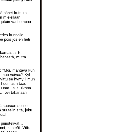
nä hänet kutsuin
en mielellään
n jotain vanhempaa
 edes kunnolla
e pois jos en heti
ikamaista. Ei
t hänestä, mutta
ti: "Moi, mahtava kun
ikä muo vaivaa? Kyl
 vittu se hymyili mun
Ja huomasin taas
kuuma.. siis ulkona
... ovi takanaan
ä suoraan suulle.
 suutelin sitä, joku
dia!
uristelivat...
et, kiinteät. Vittu