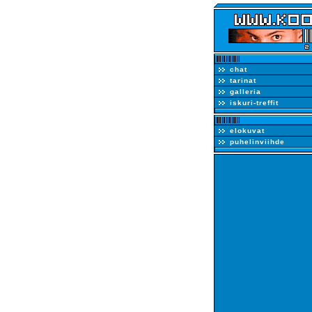
chat
tarinat
galleria
iskuri-treffit
elokuvat
puhelinviihde