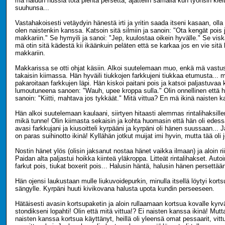
mä haluun nussia tota pientä persettä, ajattelin samalla kun työnsin kiel
suuhunsa...
Vastahakoisesti vetäydyin hänestä irti ja yritin saada itseni kasaan, oll
olen naistenkin kanssa. Katsoin sitä silmiin ja sanoin: "Ota kengät poi
makkariin." Se hymyili ja sanoi: "Jep, kuulostaa oikein hyvälle." Se vis
mä otin sitä kädestä kii ikäänkuin peläten että se karkaa jos en vie sitä
makkariin.
Makkarissa se otti ohjat käsiin. Alkoi suutelemaan muo, enkä mä vastus
takaisin kiimassa. Hän hyväili tiukkojen farkkujeni tiukkaa etumusta... 
pakaroitaan farkkujen läpi. Hän kiskoi paitani pois ja katsoi paljastuvaa
lumoutuneena sanoen: "Wauh, upee kroppa sulla." Olin onnellinen että h
sanoin: "Kiitti, mahtava jos tykkäät." Mitä vittua? En mä ikinä naisten k
Hän alkoi suutelemaan kaulaani, siirtyen hitaasti alemmas rintalihaksillen
mikä tunne! Olin kiimasta sekaisin ja kohta huomasin että hän oli edessä
avasi farkkujani ja kiusoitteli kyrpääni ja kyrpäni oli hänen suussaan... J
on paras suihinotto ikinä! Kyllähän jotkut muijat imi hyvin, mutta tää oli 
Nostin hänet ylös (olisin jaksanut nostaa hänet vaikka ilmaan) ja aloin 
Paidan alta paljastui hoikka kiinteä yläkroppa. Litteät rintalihakset. Au
farkut pois, tiukat boxerit pois... Halusin häntä, halusin hänen persettää
Hän ojensi laukustaan mulle liukuvoidepurkin, minulla itsellä löytyi kor
sängylle. Kyrpäni huuti kivikovana halusta upota kundin perseeseen.
Hätäisesti avasin kortsupaketin ja aloin rullaamaan kortsua kovalle kyrväll
stondikseni lopahti! Olin että mitä vittua!? Ei naisten kanssa ikinä! Mutt
naisten kanssa kortsua käyttänyt, heillä oli yleensä omat pessaarit, vitt