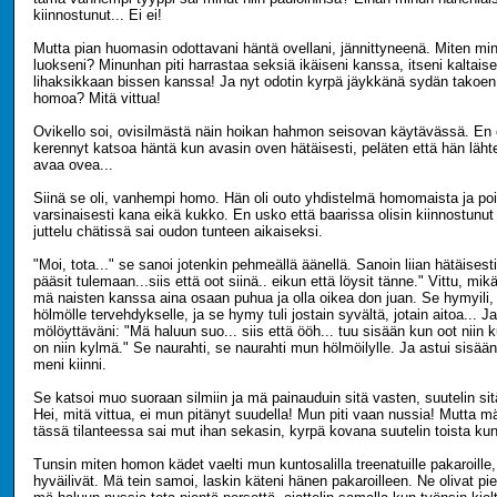
kiinnostunut... Ei ei!
Mutta pian huomasin odottavani häntä ovellani, jännittyneenä. Miten mi
luokseni? Minunhan piti harrastaa seksiä ikäiseni kanssa, itseni kaltais
lihaksikkaan bissen kanssa! Ja nyt odotin kyrpä jäykkänä sydän takoe
homoa? Mitä vittua!
Ovikello soi, ovisilmästä näin hoikan hahmon seisovan käytävässä. En
kerennyt katsoa häntä kun avasin oven hätäisesti, peläten että hän lähte
avaa ovea...
Siinä se oli, vanhempi homo. Hän oli outo yhdistelmä homomaista ja po
varsinaisesti kana eikä kukko. En usko että baarissa olisin kiinnostunu
juttelu chätissä sai oudon tunteen aikaiseksi.
"Moi, tota..." se sanoi jotenkin pehmeällä äänellä. Sanoin liian hätäises
pääsit tulemaan...siis että oot siinä.. eikun että löysit tänne." Vittu, m
mä naisten kanssa aina osaan puhua ja olla oikea don juan. Se hymyili,
hölmölle tervehdykselle, ja se hymy tuli jostain syvältä, jotain aitoa... 
mölöyttäväni: "Mä haluun suo... siis että ööh... tuu sisään kun oot niin 
on niin kylmä." Se naurahti, se naurahti mun hölmöilylle. Ja astui sisään
meni kiinni.
Se katsoi muo suoraan silmiin ja mä painauduin sitä vasten, suutelin sit
Hei, mitä vittua, ei mun pitänyt suudella! Mun piti vaan nussia! Mutta mä
tässä tilanteessa sai mut ihan sekasin, kyrpä kovana suutelin toista kun
Tunsin miten homon kädet vaelti mun kuntosalilla treenatuille pakaroille, p
hyväilivät. Mä tein samoi, laskin käteni hänen pakaroilleen. Ne olivat pien