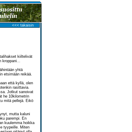
<<< takaisin
alihakset kiiltelivät
 kroppani...
vähintään yhtä
in etsimään reikää.
an että kyllä, olen
tenkin rasittavia.
essa. Jotkut sanoivat
ät he 10kilometrin
u mitä pellejä. Eikö
ynyt, mutta kaluni
 joku parempi. En
taan kuulemma hoikka
le tyypeille. Miten
estaan pitänyt olla