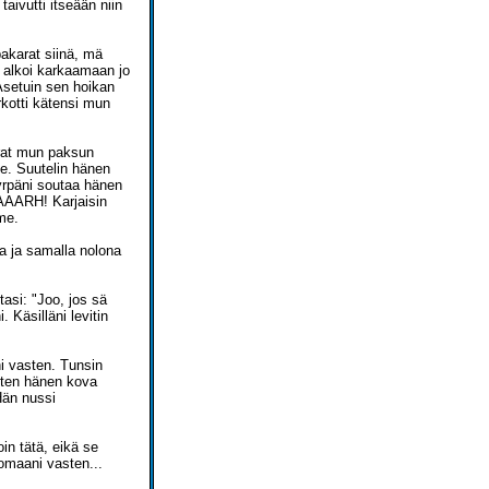
aivutti itseään niin
akarat siinä, mä
s alkoi karkaamaan jo
Asetuin sen hoikan
rkotti kätensi mun
arat mun paksun
le. Suutelin hänen
kyrpäni soutaa hänen
. AAARH! Karjaisin
me.
ta ja samalla nolona
asi: "Joo, jos sä
 Käsilläni levitin
i vasten. Tunsin
sitten hänen kova
Hän nussi
oin tätä, eikä se
omaani vasten...