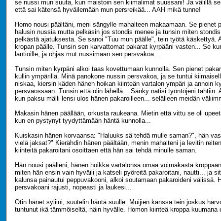
se nussi mun suuta, kun maistoin sen kiimalimat suussani! Ja välillä se t
että sai kätensä hyväilemään mun persreikää... AAH mikä tunne!
Homo nousi päältäni, meni sängylle mahalteen makaamaan. Se pienet p
halusin nussia mutta pelkäsin jos stondis menee ja tunsin miten stondi
pelkästä ajatuksesta. Se sanoi "Tuu mun päälle", tein työtä käskettyä. 
kropan päälle. Tunsin sen karvattomat pakarat kyrpääni vasten... Se ku
lantioille, ja ohjas mut nussimaan sen persvakoa...
Tunsin miten kyrpäni alkoi taas kovettumaan kunnolla. Sen pienet pak
kullin ympärillä. Minä panokone nussin persvakoa, ja se tuntui kiimaisel
niskaa, kiersin käden hänen hoikan kiinteän vartalon ympäri ja annoin 
persvaossaan. Tunsin että olin lähellä... Sänky natisi työntöjeni tahtiin
kun paksu mälli lensi ulos hänen pakaroilleen... selälleen meidän väliim
Makasin hänen päällään, orkusta raukeana. Mietin että vittu se oli upee
kun en pystynyt tyydyttämään häntä kunnolla...
Kuiskasin hänen korvaansa: "Haluuks sä tehdä mulle saman?", hän vast
vielä jaksat?" Kierähdin hänen päältään, menin mahalteni ja levitin reiteni.
kiinteitä pakaroitani osoittaen että hän sai tehdä minulle saman.
Hän nousi päälleni, hänen hoikka vartalonsa omaa voimakasta kroppaan
miten hän ensin vain hyväili ja katseli pyöreitä pakaroitani, nautti... ja 
kalunsa painautui peppuvakooni, alkoi soutamaan pakaroideni välissä. 
persvakoani rajusti, nopeasti ja laukesi...
Otin hänet syliini, suutelin häntä suulle. Muijien kanssa tein joskus harv
tuntunut ikä tämmöiseltä, näin hyvälle. Homon kiinteä kroppa kuumana 