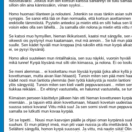
nussittavaksi. Joskus kun olin kortsun kanssa sählännyt oli tullu sama
silloin olin aina kännissäkin, viinan syyksi...
Homo huomasi tilanteen ja nolouteni. Jotenkin se osas tänkin asian suht
symppis. Se sanoi että tää on ihan normaalia, että kortsun asettaminen
erektiolle tämmöistä. Pyytelin anteeksi ja mietin että en silti halua sen l
voisin edes olla sen lähellä... Ja samalla olin nolona ja mietin että vittu 
Se katsoi muo hymyillen, hieman ilkikurisesti, kaatoi mut sängylle, sen o
oikeesti ois pystynyt muo kaatamaan, mut mä annoin... Se tuli mun pääl
suulle. Sen kädet hyväili mun kroppaa (mä rukoilin että mun kyrpä alka
ei, se pysyi löysänä).
Homo alkoi suuteleen mun rintalihaksia, sen suu näykki, vuoroin hyväili
mikä tunne! Kyrpä löysänä mut silti olin kiimassa, ja nolona. Ei oo tosi
Se meni alemmas... ei koskettanu mun löysää kyrpää (joka alkoi kyllä 
kovettumaan, mutta aivan liian hitaasti). Tunsin miten sen pää meni haar
kädet nosti mun lantiota ylemmäs (tein työtä käskystä ja nostin lantion
ylös sängystä). Tunsin miten sen kieli vaelti peppuvaossani... miten sen k
tiukkaa reikääni... En ehtinyt vastustella, en halunnut vastustella, se tunt
Kiimaisen perseen käsittelyn jälkeen hän otti hieman kovettuneen kyrpä
imemään... ja tajusin että aloin kovettumaan, hitaasti kovetuin uudest
suussa seisoi kovana! Vittu mikä suu! Ja sen sormi siveli mun peppuva
samalla se lutkutti mun kovaa kyrpää.
Sit se lopetti... Nousi mun kasvojen päälle ja ohjasi oman kyrpänsä suuh
suuhuni. Ei mun pitänyt imeä, mun piti vaan nussia ja olla imettävänä. 
Selälteni sängyllä, homon kyrpä suussani. Ja vittu, mä nautin siitä! Oli