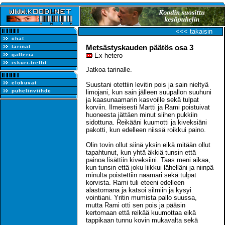
<<< takaisin
chat
Metsästyskauden päätös osa 3
tarinat
galleria
Ex hetero
iskuri-treffit
Jatkoa tarinalle.
elokuvat
Suustani otettiin levitin pois ja sain nieltyä
puhelinviihde
limojani, kun sain jälleen suupallon suuhuni
ja kaasunaamarin kasvoille sekä tulpat
korviin. Ilmeisesti Martti ja Rami poistuivat
huoneesta jättäen minut siihen pukkiin
sidottuna. Reikääni kuumotti ja kiveksiäni
pakotti, kun edelleen niissä roikkui paino.
Olin tovin ollut siinä yksin eikä mitään ollut
tapahtunut, kun yhtä äkkiä tunsin että
painoa lisättiin kiveksiini. Taas meni aikaa,
kun tunsin että joku liikkui lähelläni ja niinpä
minulta poistettiin naamari sekä tulpat
korvista. Rami tuli eteeni edelleen
alastomana ja katsoi silmiin ja kysyi
vointiani. Yritin mumista pallo suussa,
mutta Rami otti sen pois ja pääsin
kertomaan että reikää kuumottaa eikä
tappikaan tunnu kovin mukavalta sekä