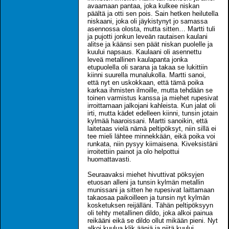
avaamaan pantaa, joka kulkee niskan
päältä ja otti sen pois. Sain hetken heilutella
niskaani, joka oli jäykistynyt jo samassa
asennossa olosta, mutta sitten… Martti tuli
ja pujotti jonkun leveän rautaisen kaulani
alitse ja käänsi sen päät niskan puolelle ja
kuului napsaus. Kaulaani oli asennettu
leveä metallinen kaulapanta jonka
etupuolella oli sarana ja takaa se lukittiin
kiinni suurella munalukolla. Martti sanoi,
että nyt en uskokkaan, että tämä poika
karkaa ihmisten ilmoille, mutta tehdään se
toinen varmistus kanssa ja miehet rupesivat
irroittamaan jalkojani kahleista. Kun jalat oli
irti, mutta kädet edelleen kiinni, tunsin jotain
kylmää haaroissani. Martti sanoikin, että
laitetaas vielä nämä peltipöksyt, niin sillä ei
tee mieli lähtee minnekkään, eikä poika voi
runkata, niin pysyy kiimaisena. Kiveksistäni
irroitettiin painot ja olo helpottui
huomattavasti.
Seuraavaksi miehet hivuttivat pöksyjen
etuosan alleni ja tunsin kylmän metallin
munissani ja sitten he rupesivat laittamaan
takaosaa paikoilleen ja tunsin nyt kylmän
kosketuksen reijälläni. Tähän peltipöksyyn
oli tehty metallinen dildo, joka alkoi painua
reikääni eikä se dildo ollut mikään pieni. Nyt
alkoi kuulua klik ääniä ja niitä kuului