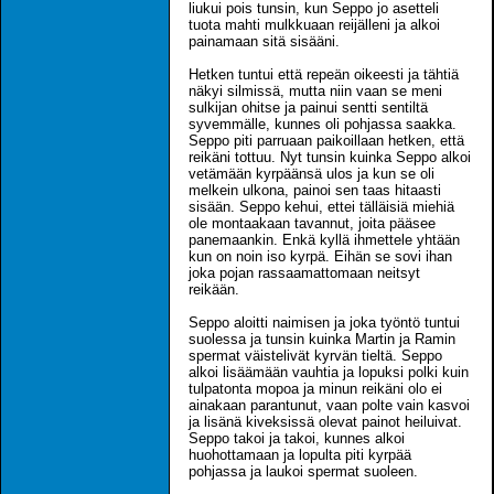
liukui pois tunsin, kun Seppo jo asetteli
tuota mahti mulkkuaan reijälleni ja alkoi
painamaan sitä sisääni.
Hetken tuntui että repeän oikeesti ja tähtiä
näkyi silmissä, mutta niin vaan se meni
sulkijan ohitse ja painui sentti sentiltä
syvemmälle, kunnes oli pohjassa saakka.
Seppo piti parruaan paikoillaan hetken, että
reikäni tottuu. Nyt tunsin kuinka Seppo alkoi
vetämään kyrpäänsä ulos ja kun se oli
melkein ulkona, painoi sen taas hitaasti
sisään. Seppo kehui, ettei tälläisiä miehiä
ole montaakaan tavannut, joita pääsee
panemaankin. Enkä kyllä ihmettele yhtään
kun on noin iso kyrpä. Eihän se sovi ihan
joka pojan rassaamattomaan neitsyt
reikään.
Seppo aloitti naimisen ja joka työntö tuntui
suolessa ja tunsin kuinka Martin ja Ramin
spermat väistelivät kyrvän tieltä. Seppo
alkoi lisäämään vauhtia ja lopuksi polki kuin
tulpatonta mopoa ja minun reikäni olo ei
ainakaan parantunut, vaan polte vain kasvoi
ja lisänä kiveksissä olevat painot heiluivat.
Seppo takoi ja takoi, kunnes alkoi
huohottamaan ja lopulta piti kyrpää
pohjassa ja laukoi spermat suoleen.