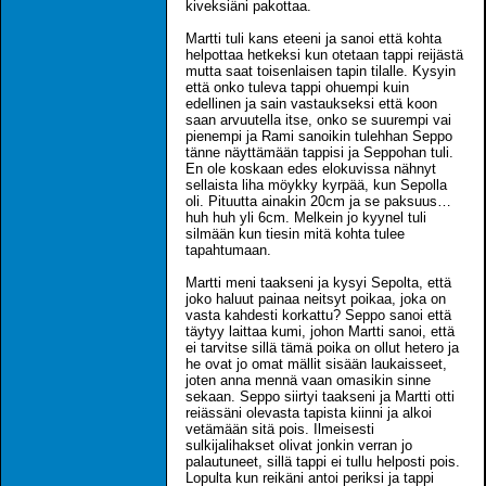
kiveksiäni pakottaa.
Martti tuli kans eteeni ja sanoi että kohta
helpottaa hetkeksi kun otetaan tappi reijästä
mutta saat toisenlaisen tapin tilalle. Kysyin
että onko tuleva tappi ohuempi kuin
edellinen ja sain vastaukseksi että koon
saan arvuutella itse, onko se suurempi vai
pienempi ja Rami sanoikin tulehhan Seppo
tänne näyttämään tappisi ja Seppohan tuli.
En ole koskaan edes elokuvissa nähnyt
sellaista liha möykky kyrpää, kun Sepolla
oli. Pituutta ainakin 20cm ja se paksuus…
huh huh yli 6cm. Melkein jo kyynel tuli
silmään kun tiesin mitä kohta tulee
tapahtumaan.
Martti meni taakseni ja kysyi Sepolta, että
joko haluut painaa neitsyt poikaa, joka on
vasta kahdesti korkattu? Seppo sanoi että
täytyy laittaa kumi, johon Martti sanoi, että
ei tarvitse sillä tämä poika on ollut hetero ja
he ovat jo omat mällit sisään laukaisseet,
joten anna mennä vaan omasikin sinne
sekaan. Seppo siirtyi taakseni ja Martti otti
reiässäni olevasta tapista kiinni ja alkoi
vetämään sitä pois. Ilmeisesti
sulkijalihakset olivat jonkin verran jo
palautuneet, sillä tappi ei tullu helposti pois.
Lopulta kun reikäni antoi periksi ja tappi