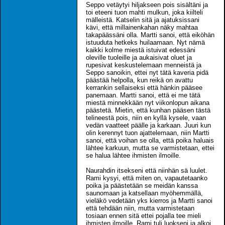
Seppo vetäytyi hiljakseen pois sisältäni ja
toi eteeni tuon mahti mulkun, joka kiilteli
mälleistä. Katselin sitä ja ajatuksissani
kävi, että millainenkahan näky mahtaa
takapäässäni olla. Martti sanoi, että eiköhän
istuuduta hetkeks huilaamaan. Nyt nämä
kaikki kolme miestä istuivat edessäni
oleville tuoleille ja aukaisivat oluet ja
rupesivat keskustelemaan menneistä ja
Seppo sanoikin, ettei nyt tätä kaveria pidä
päästää helpolla, kun reikä on avattu
kerrankin sellaiseksi että hänkin pääsee
panemaan. Martti sanoi, että ei me tätä
miestä minnekkään nyt viikonlopun aikana
päästetä. Mietin, että kunhan pääsen tästä
telineestä pois, niin en kyllä kysele, vaan
vedän vaatteet päälle ja karkaan. Juuri kun
olin kerennyt tuon ajattelemaan, niin Martti
sanoi, että voihan se olla, että poika haluais
lähtee karkuun, mutta se varmistetaan, ettei
se halua lähtee ihmisten ilmoille.
Naurahdin itsekseni että niinhän sä luulet.
Rami kysyi, että miten on, vapautetaanko
poika ja päästetään se meidän kanssa
saunomaan ja katsellaan myöhemmällä,
vieläkö vedetään yks kierros ja Martti sanoi
että tehdään niin, mutta varmistetaan
tosiaan ennen sitä ettei pojalla tee mieli
ihmisten ilmoille. Rami tuli luokseni ja alkoi