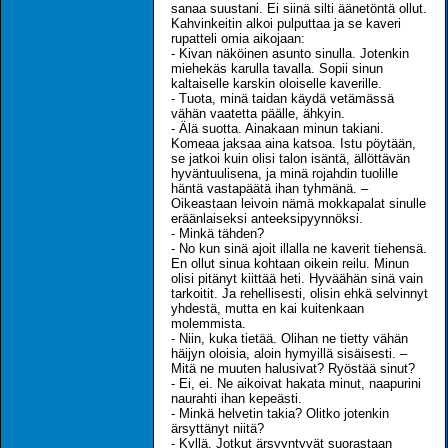
sanaa suustani. Ei siinä silti äänetöntä ollut.
Kahvinkeitin alkoi pulputtaa ja se kaveri
rupatteli omia aikojaan:
- Kivan näköinen asunto sinulla. Jotenkin
miehekäs karulla tavalla. Sopii sinun
kaltaiselle karskin oloiselle kaverille.
- Tuota, minä taidan käydä vetämässä
vähän vaatetta päälle, ähkyin.
- Älä suotta. Ainakaan minun takiani.
Komeaa jaksaa aina katsoa. Istu pöytään,
se jatkoi kuin olisi talon isäntä, ällöttävän
hyväntuulisena, ja minä rojahdin tuolille
häntä vastapäätä ihan tyhmänä. –
Oikeastaan leivoin nämä mokkapalat sinulle
eräänlaiseksi anteeksipyynnöksi.
- Minkä tähden?
- No kun sinä ajoit illalla ne kaverit tiehensä.
En ollut sinua kohtaan oikein reilu. Minun
olisi pitänyt kiittää heti. Hyväähän sinä vain
tarkoitit. Ja rehellisesti, olisin ehkä selvinnyt
yhdestä, mutta en kai kuitenkaan
molemmista.
- Niin, kuka tietää. Olihan ne tietty vähän
häijyn oloisia, aloin hymyillä sisäisesti. –
Mitä ne muuten halusivat? Ryöstää sinut?
- Ei, ei. Ne aikoivat hakata minut, naapurini
naurahti ihan kepeästi.
- Minkä helvetin takia? Olitko jotenkin
ärsyttänyt niitä?
- Kyllä. Jotkut ärsyyntyvät suorastaan