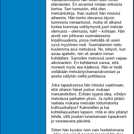
elämästäni. En arvannut mitään erikoista
kertoa. Sen tunnustin, että olen
metsäntutkija. Ihan oudosti hän innostui
aiheesta. Hän kertoi olevansa täysin
luonnosta vieraantunut, mutta oli alkanut
tuntea kummaa viehtymystä juuri metsän
olemusta – olemusta, hah! – kohtaan. Hän
arveli sen johtuvan suomalaisesta
kirjallisuudesta, jossa metsällä oli usein
syvä myyttinen rooli. Suomalaisten sielu
kuulemma asui metsässä. No, tietysti, kun
asiaa ajattelin, niin oli ainakin minun
kohdallani. Samoilen metsissä usein vapaa-
aikoinanikin. En kehdannut sanoa, että
monesti myös ase kädessä. Hän ei tiedä
vieläkään metsästysharrastuksestani ja
aseita säilytän siellä junttilassa.
Joka tapauksessa hän intoutui vaatimaan,
että ottaisin hänet joskus mukaan
metsäretkilleni. Erittäin typerä idea, viihdyn
metsässä parhaiten yksin. Ja nytkö pitäisi
raahata mukana metsään tottumatonta
kulttuurikahjoa? Kakistellen ja kai
kohteliaisuuttani lupasin, mitä ei olisi pitänyt
tehdä, sillä jouduin lunastamaan lupaukseni
jo seuraavana päivänä.
Sitten hän kysäisi noin vain huolettomana: