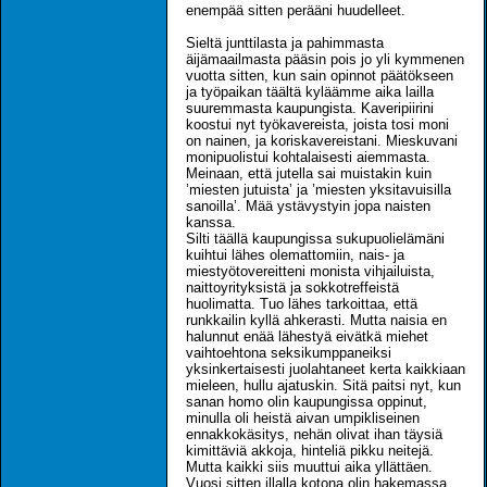
enempää sitten perääni huudelleet.
Sieltä junttilasta ja pahimmasta
äijämaailmasta pääsin pois jo yli kymmenen
vuotta sitten, kun sain opinnot päätökseen
ja työpaikan täältä kyläämme aika lailla
suuremmasta kaupungista. Kaveripiirini
koostui nyt työkavereista, joista tosi moni
on nainen, ja koriskavereistani. Mieskuvani
monipuolistui kohtalaisesti aiemmasta.
Meinaan, että jutella sai muistakin kuin
’miesten jutuista’ ja ’miesten yksitavuisilla
sanoilla’. Mää ystävystyin jopa naisten
kanssa.
Silti täällä kaupungissa sukupuolielämäni
kuihtui lähes olemattomiin, nais- ja
miestyötovereitteni monista vihjailuista,
naittoyrityksistä ja sokkotreffeistä
huolimatta. Tuo lähes tarkoittaa, että
runkkailin kyllä ahkerasti. Mutta naisia en
halunnut enää lähestyä eivätkä miehet
vaihtoehtona seksikumppaneiksi
yksinkertaisesti juolahtaneet kerta kaikkiaan
mieleen, hullu ajatuskin. Sitä paitsi nyt, kun
sanan homo olin kaupungissa oppinut,
minulla oli heistä aivan umpikliseinen
ennakkokäsitys, nehän olivat ihan täysiä
kimittäviä akkoja, hinteliä pikku neitejä.
Mutta kaikki siis muuttui aika yllättäen.
Vuosi sitten illalla kotona olin hakemassa