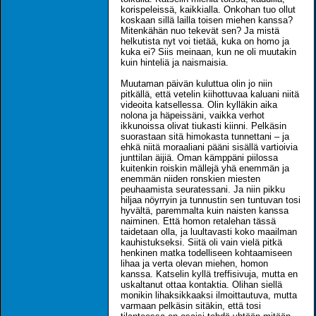
korispeleissä, kaikkialla. Onkohan tuo ollut
koskaan sillä lailla toisen miehen kanssa?
Mitenkähän nuo tekevät sen? Ja mistä
helkutista nyt voi tietää, kuka on homo ja
kuka ei? Siis meinaan, kun ne oli muutakin
kuin hinteliä ja naismaisia.
Muutaman päivän kuluttua olin jo niin
pitkällä, että vetelin kiihottuvaa kaluani niitä
videoita katsellessa. Olin kylläkin aika
nolona ja häpeissäni, vaikka verhot
ikkunoissa olivat tiukasti kiinni. Pelkäsin
suorastaan sitä himokasta tunnettani – ja
ehkä niitä moraaliani pääni sisällä vartioivia
junttilan äijiä. Oman kämppäni piilossa
kuitenkin roiskin mällejä yhä enemmän ja
enemmän niiden ronskien miesten
peuhaamista seuratessani. Ja niin pikku
hiljaa nöyrryin ja tunnustin sen tuntuvan tosi
hyvältä, paremmalta kuin naisten kanssa
naiminen. Että homon retalehan tässä
taidetaan olla, ja luultavasti koko maailman
kauhistukseksi. Siitä oli vain vielä pitkä
henkinen matka todelliseen kohtaamiseen
lihaa ja verta olevan miehen, homon
kanssa. Katselin kyllä treffisivuja, mutta en
uskaltanut ottaa kontaktia. Olihan siellä
monikin lihaksikkaaksi ilmoittautuva, mutta
varmaan pelkäsin sitäkin, että tosi