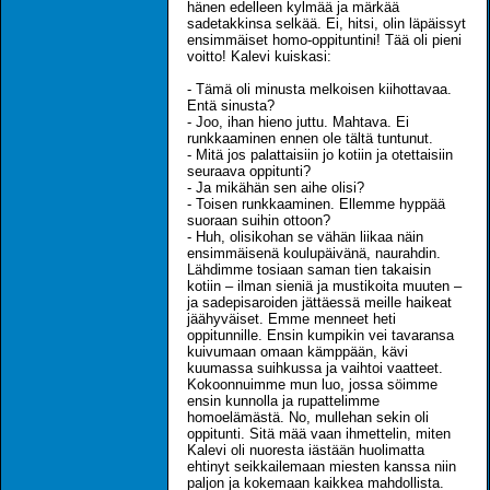
hänen edelleen kylmää ja märkää
sadetakkinsa selkää. Ei, hitsi, olin läpäissyt
ensimmäiset homo-oppituntini! Tää oli pieni
voitto! Kalevi kuiskasi:
- Tämä oli minusta melkoisen kiihottavaa.
Entä sinusta?
- Joo, ihan hieno juttu. Mahtava. Ei
runkkaaminen ennen ole tältä tuntunut.
- Mitä jos palattaisiin jo kotiin ja otettaisiin
seuraava oppitunti?
- Ja mikähän sen aihe olisi?
- Toisen runkkaaminen. Ellemme hyppää
suoraan suihin ottoon?
- Huh, olisikohan se vähän liikaa näin
ensimmäisenä koulupäivänä, naurahdin.
Lähdimme tosiaan saman tien takaisin
kotiin – ilman sieniä ja mustikoita muuten –
ja sadepisaroiden jättäessä meille haikeat
jäähyväiset. Emme menneet heti
oppitunnille. Ensin kumpikin vei tavaransa
kuivumaan omaan kämppään, kävi
kuumassa suihkussa ja vaihtoi vaatteet.
Kokoonnuimme mun luo, jossa söimme
ensin kunnolla ja rupattelimme
homoelämästä. No, mullehan sekin oli
oppitunti. Sitä mää vaan ihmettelin, miten
Kalevi oli nuoresta iästään huolimatta
ehtinyt seikkailemaan miesten kanssa niin
paljon ja kokemaan kaikkea mahdollista.