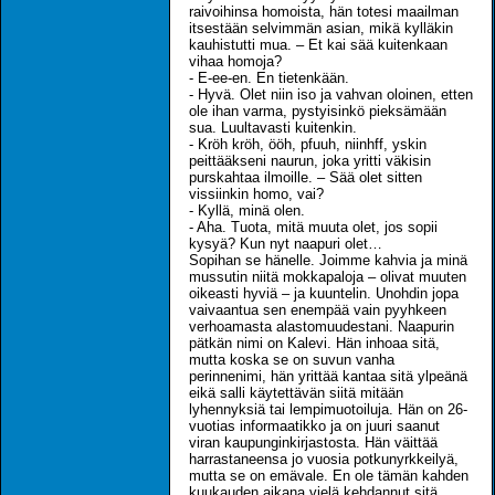
raivoihinsa homoista, hän totesi maailman
itsestään selvimmän asian, mikä kylläkin
kauhistutti mua. – Et kai sää kuitenkaan
vihaa homoja?
- E-ee-en. En tietenkään.
- Hyvä. Olet niin iso ja vahvan oloinen, etten
ole ihan varma, pystyisinkö pieksämään
sua. Luultavasti kuitenkin.
- Kröh kröh, ööh, pfuuh, niinhff, yskin
peittääkseni naurun, joka yritti väkisin
purskahtaa ilmoille. – Sää olet sitten
vissiinkin homo, vai?
- Kyllä, minä olen.
- Aha. Tuota, mitä muuta olet, jos sopii
kysyä? Kun nyt naapuri olet…
Sopihan se hänelle. Joimme kahvia ja minä
mussutin niitä mokkapaloja – olivat muuten
oikeasti hyviä – ja kuuntelin. Unohdin jopa
vaivaantua sen enempää vain pyyhkeen
verhoamasta alastomuudestani. Naapurin
pätkän nimi on Kalevi. Hän inhoaa sitä,
mutta koska se on suvun vanha
perinnenimi, hän yrittää kantaa sitä ylpeänä
eikä salli käytettävän siitä mitään
lyhennyksiä tai lempimuotoiluja. Hän on 26-
vuotias informaatikko ja on juuri saanut
viran kaupunginkirjastosta. Hän väittää
harrastaneensa jo vuosia potkunyrkkeilyä,
mutta se on emävale. En ole tämän kahden
kuukauden aikana vielä kehdannut sitä