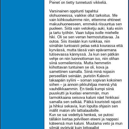
Pienet on tietty tunnetusti vikkeliä.
Varsinainen oppitunti tapahtui
olohuoneessa, vaikkei ollut tarkoitus. Me
vain kiihkouduimme niin, ettemme ehtineet
makuuhuoneeseen, emmekä riisuuntua sen
puoleen. Siitä vain vetoketju auki, kalu esiin
ja tartu työhön. Vaan tulipa isolle miehelle
hiki. Oli se sen verran hermostuttavaa. Ja
outoa. Siis itseään kun runkkaa, niin
siinähän tuntoaisti pelaa sekä kourassa että
kyrvässä, mutta tässä vain epävarmana
tutisevassa kännyssä. Ja kun sen pätkän
vehje on niin luonnottoman iso, niin olihan
siinä sormeilemista. Mutta hemmetin
kiihottavan tuntuinen se oli, kova ja
samettinen samalla. Siinä minä nojasin
perseelläni seinään, puristin Kalevin
takaapäin syliini – soman sopivan kokoinen
siihen – ja annoin pikkuhiljaa mennä yhä
vauhdikkaammin. En tiedä kumpi siinä
puuskutti ja kuolasi enemmän, mun
tarmokkaana seisova kaluni näet hinkkasi
samalla sen selkää. Pätkä kouristeli rajusti
ja hihkui sekavia, kun lopulta ohjasin sen
mällit maton ohi lattialaudoille.
Kun se sai vedettyä henkeä, se putosi
tälläkin kertaa polvilleen eteeni ja nappasi
käteensä mun kaluni. Muutama veto ja mun
silmät pyörivät kuin lottopallot