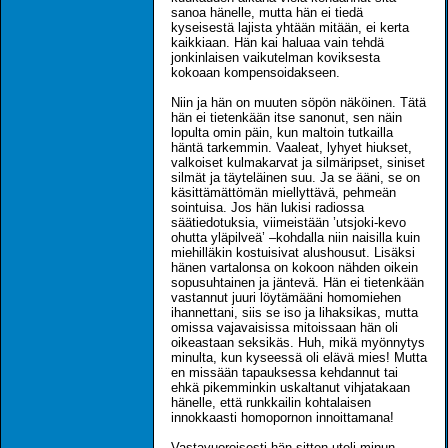
sanoa hänelle, mutta hän ei tiedä
kyseisestä lajista yhtään mitään, ei kerta
kaikkiaan. Hän kai haluaa vain tehdä
jonkinlaisen vaikutelman koviksesta
kokoaan kompensoidakseen.
Niin ja hän on muuten söpön näköinen. Tätä
hän ei tietenkään itse sanonut, sen näin
lopulta omin päin, kun maltoin tutkailla
häntä tarkemmin. Vaaleat, lyhyet hiukset,
valkoiset kulmakarvat ja silmäripset, siniset
silmät ja täyteläinen suu. Ja se ääni, se on
käsittämättömän miellyttävä, pehmeän
sointuisa. Jos hän lukisi radiossa
säätiedotuksia, viimeistään ’utsjoki-kevo
ohutta yläpilveä’ –kohdalla niin naisilla kuin
miehilläkin kostuisivat alushousut. Lisäksi
hänen vartalonsa on kokoon nähden oikein
sopusuhtainen ja jäntevä. Hän ei tietenkään
vastannut juuri löytämääni homomiehen
ihannettani, siis se iso ja lihaksikas, mutta
omissa vajavaisissa mitoissaan hän oli
oikeastaan seksikäs. Huh, mikä myönnytys
minulta, kun kyseessä oli elävä mies! Mutta
en missään tapauksessa kehdannut tai
ehkä pikemminkin uskaltanut vihjatakaan
hänelle, että runkkailin kohtalaisen
innokkaasti homopornon innoittamana!
Vastavuoroisesti hän sitten uteli minun