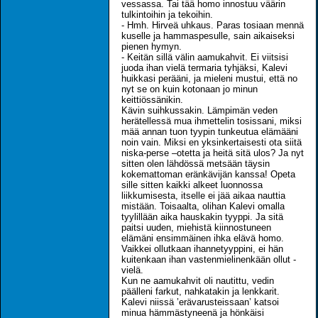
vessassa. Tai tää homo innostuu väärin
tulkintoihin ja tekoihin.
- Hmh. Hirveä uhkaus. Paras tosiaan mennä
kuselle ja hammaspesulle, sain aikaiseksi
pienen hymyn.
- Keitän sillä välin aamukahvit. Ei viitsisi
juoda ihan vielä termaria tyhjäksi, Kalevi
huikkasi perääni, ja mieleni mustui, että no
nyt se on kuin kotonaan jo minun
keittiössänikin.
Kävin suihkussakin. Lämpimän veden
herätellessä mua ihmettelin tosissani, miksi
mää annan tuon tyypin tunkeutua elämääni
noin vain. Miksi en yksinkertaisesti ota siitä
niska-perse –otetta ja heitä sitä ulos? Ja nyt
sitten olen lähdössä metsään täysin
kokemattoman eränkävijän kanssa! Opeta
sille sitten kaikki alkeet luonnossa
liikkumisesta, itselle ei jää aikaa nauttia
mistään. Toisaalta, olihan Kalevi omalla
tyylillään aika hauskakin tyyppi. Ja sitä
paitsi uuden, miehistä kiinnostuneen
elämäni ensimmäinen ihka elävä homo.
Vaikkei ollutkaan ihannetyyppini, ei hän
kuitenkaan ihan vastenmielinenkään ollut -
vielä.
Kun ne aamukahvit oli nautittu, vedin
päälleni farkut, nahkatakin ja lenkkarit.
Kalevi niissä ’erävarusteissaan’ katsoi
minua hämmästyneenä ja hönkäisi