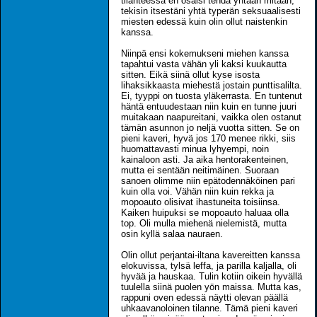
tilanteessa en osaisi tehdä yhtään mitään,
tekisin itsestäni yhtä typerän seksuaalisesti
miesten edessä kuin olin ollut naistenkin
kanssa.
Niinpä ensi kokemukseni miehen kanssa
tapahtui vasta vähän yli kaksi kuukautta
sitten. Eikä siinä ollut kyse isosta
lihaksikkaasta miehestä jostain punttisalilta.
Ei, tyyppi on tuosta yläkerrasta. En tuntenut
häntä entuudestaan niin kuin en tunne juuri
muitakaan naapureitani, vaikka olen ostanut
tämän asunnon jo neljä vuotta sitten. Se on
pieni kaveri, hyvä jos 170 menee rikki, siis
huomattavasti minua lyhyempi, noin
kainaloon asti. Ja aika hentorakenteinen,
mutta ei sentään neitimäinen. Suoraan
sanoen olimme niin epätodennäköinen pari
kuin olla voi. Vähän niin kuin rekka ja
mopoauto olisivat ihastuneita toisiinsa.
Kaiken huipuksi se mopoauto haluaa olla
top. Oli mulla miehenä nielemistä, mutta
osin kyllä salaa nauraen.
Olin ollut perjantai-iltana kavereitten kanssa
elokuvissa, tylsä leffa, ja parilla kaljalla, oli
hyvää ja hauskaa. Tulin kotiin oikein hyvällä
tuulella siinä puolen yön maissa. Mutta kas,
rappuni oven edessä näytti olevan päällä
uhkaavanoloinen tilanne. Tämä pieni kaveri