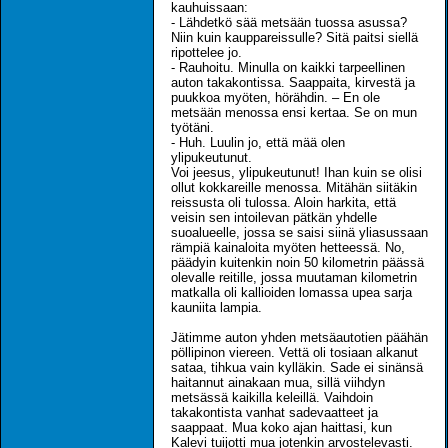
kauhuissaan:
- Lähdetkö sää metsään tuossa asussa?
Niin kuin kauppareissulle? Sitä paitsi siellä
ripottelee jo.
- Rauhoitu. Minulla on kaikki tarpeellinen
auton takakontissa. Saappaita, kirvestä ja
puukkoa myöten, hörähdin. – En ole
metsään menossa ensi kertaa. Se on mun
työtäni.
- Huh. Luulin jo, että mää olen
ylipukeutunut.
Voi jeesus, ylipukeutunut! Ihan kuin se olisi
ollut kokkareille menossa. Mitähän siitäkin
reissusta oli tulossa. Aloin harkita, että
veisin sen intoilevan pätkän yhdelle
suoalueelle, jossa se saisi siinä yliasussaan
rämpiä kainaloita myöten hetteessä. No,
päädyin kuitenkin noin 50 kilometrin päässä
olevalle reitille, jossa muutaman kilometrin
matkalla oli kallioiden lomassa upea sarja
kauniita lampia.
Jätimme auton yhden metsäautotien päähän
pöllipinon viereen. Vettä oli tosiaan alkanut
sataa, tihkua vain kylläkin. Sade ei sinänsä
haitannut ainakaan mua, sillä viihdyn
metsässä kaikilla keleillä. Vaihdoin
takakontista vanhat sadevaatteet ja
saappaat. Mua koko ajan haittasi, kun
Kalevi tuijotti mua jotenkin arvostelevasti.