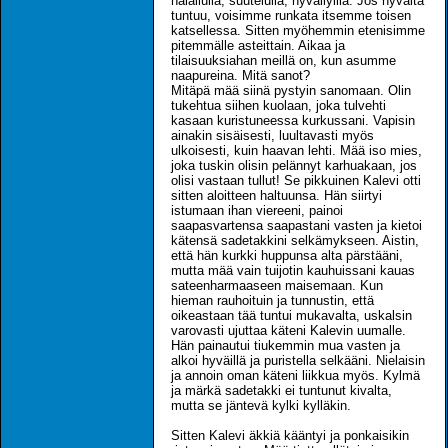
halailulla, suutelulla, hyväilyillä. Jos hyvältä
tuntuu, voisimme runkata itsemme toisen
katsellessa. Sitten myöhemmin etenisimme
pitemmälle asteittain. Aikaa ja
tilaisuuksiahan meillä on, kun asumme
naapureina. Mitä sanot?
Mitäpä mää siinä pystyin sanomaan. Olin
tukehtua siihen kuolaan, joka tulvehti
kasaan kuristuneessa kurkussani. Vapisin
ainakin sisäisesti, luultavasti myös
ulkoisesti, kuin haavan lehti. Mää iso mies,
joka tuskin olisin pelännyt karhuakaan, jos
olisi vastaan tullut! Se pikkuinen Kalevi otti
sitten aloitteen haltuunsa. Hän siirtyi
istumaan ihan viereeni, painoi
saapasvartensa saapastani vasten ja kietoi
kätensä sadetakkini selkämykseen. Aistin,
että hän kurkki huppunsa alta pärstääni,
mutta mää vain tuijotin kauhuissani kauas
sateenharmaaseen maisemaan. Kun
hieman rauhoituin ja tunnustin, että
oikeastaan tää tuntui mukavalta, uskalsin
varovasti ujuttaa käteni Kalevin uumalle.
Hän painautui tiukemmin mua vasten ja
alkoi hyväillä ja puristella selkääni. Nielaisin
ja annoin oman käteni liikkua myös. Kylmä
ja märkä sadetakki ei tuntunut kivalta,
mutta se jäntevä kylki kylläkin.
Sitten Kalevi äkkiä kääntyi ja ponkaisikin