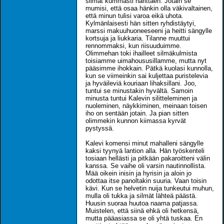
silmät kummasti harittaen. Jotain se
mumisi, että osaa hänkin olla väkivaltainen,
että minun tulisi varoa eikä uhota.
Kylmänlaisesti hän sitten ryhdistäytyi,
marssi makuuhuoneeseeni ja heitti sängylle
kortsuja ja liukkaria. Tilanne muuttui
rennommaksi, kun riisuuduimme.
Olimmehan toki ihailleet silmäkulmista
toisiamme uimahoususillamme, mutta nyt
pääsimme ihokkain. Pätkä kuolasi kunnolla,
kun se viimeinkin sai kuljettaa puristelevia
ja hyväileviä kouriaan lihaksillani. Joo,
tuntui se minustakin hyvältä. Samoin
minusta tuntui Kalevin silitteleminen ja
nuoleminen, näykkiminen, meinaan toisen
iho on sentään jotain. Ja pian sitten
olimmekin kunnon kiimassa kyrvät
pystyssä.
Kalevi komensi minut mahalleni sängylle
kaksi tyynyä lantion alla. Hän työskenteli
tosiaan hellästi ja pitkään pakaroitteni välin
kanssa. Se vaihe oli varsin nautinnollista.
Mää oikein inisin ja hyrisin ja aloin jo
odottaa itse panoltakin suuria. Vaan toisin
kävi. Kun se helvetin nuija tunkeutui muhun,
mulla oli tukka ja silmät lähteä päästä.
Huusin suoraa huutoa naama patjassa.
Muistelen, että siinä ehkä oli hetkensä,
mutta pääasiassa se oli yhtä tuskaa. En