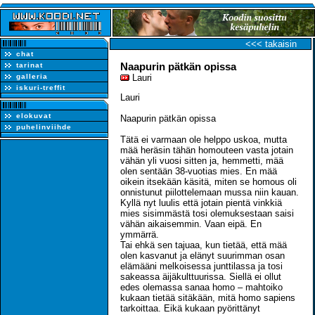
<<< takaisin
chat
Naapurin pätkän opissa
tarinat
galleria
Lauri
iskuri-treffit
Lauri
elokuvat
Naapurin pätkän opissa
puhelinviihde
Tätä ei varmaan ole helppo uskoa, mutta
mää heräsin tähän homouteen vasta jotain
vähän yli vuosi sitten ja, hemmetti, mää
olen sentään 38-vuotias mies. En mää
oikein itsekään käsitä, miten se homous oli
onnistunut piilottelemaan mussa niin kauan.
Kyllä nyt luulis että jotain pientä vinkkiä
mies sisimmästä tosi olemuksestaan saisi
vähän aikaisemmin. Vaan eipä. En
ymmärrä.
Tai ehkä sen tajuaa, kun tietää, että mää
olen kasvanut ja elänyt suurimman osan
elämääni melkoisessa junttilassa ja tosi
sakeassa äijäkulttuurissa. Siellä ei ollut
edes olemassa sanaa homo – mahtoiko
kukaan tietää sitäkään, mitä homo sapiens
tarkoittaa. Eikä kukaan pyörittänyt