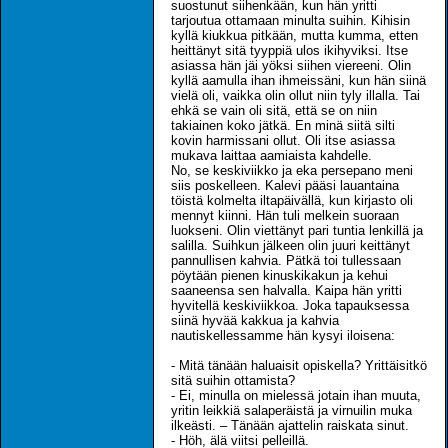
suostunut siihenkään, kun hän yritti
tarjoutua ottamaan minulta suihin. Kihisin
kyllä kiukkua pitkään, mutta kumma, etten
heittänyt sitä tyyppiä ulos ikihyviksi. Itse
asiassa hän jäi yöksi siihen viereeni. Olin
kyllä aamulla ihan ihmeissäni, kun hän siinä
vielä oli, vaikka olin ollut niin tyly illalla. Tai
ehkä se vain oli sitä, että se on niin
takiainen koko jätkä. En minä siitä silti
kovin harmissani ollut. Oli itse asiassa
mukava laittaa aamiaista kahdelle.
No, se keskiviikko ja eka persepano meni
siis poskelleen. Kalevi pääsi lauantaina
töistä kolmelta iltapäivällä, kun kirjasto oli
mennyt kiinni. Hän tuli melkein suoraan
luokseni. Olin viettänyt pari tuntia lenkillä ja
salilla. Suihkun jälkeen olin juuri keittänyt
pannullisen kahvia. Pätkä toi tullessaan
pöytään pienen kinuskikakun ja kehui
saaneensa sen halvalla. Kaipa hän yritti
hyvitellä keskiviikkoa. Joka tapauksessa
siinä hyvää kakkua ja kahvia
nautiskellessamme hän kysyi iloisena:
- Mitä tänään haluaisit opiskella? Yrittäisitkö
sitä suihin ottamista?
- Ei, minulla on mielessä jotain ihan muuta,
yritin leikkiä salaperäistä ja virnuilin muka
ilkeästi. – Tänään ajattelin raiskata sinut.
- Höh, älä viitsi pelleillä.