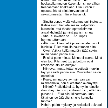
houkutella muuten Kaleviakin sinne vähän
treenaamaan lihaksiaan. Olin luvannut
opastaa häntä siinä korvaukseksi
seksitunneista. Hän ei halunnut.
- Sinulta uupuu vielä kokemus suihinotosta,
Kalevi aloitti heti eteisessä. – Ajattelin
kuitenkin, että tänään opettelisimme
anaaliyhdyntää ja minä panisin sinua.
- Aha. Kuinkahan se… Äh, rupes
hermostuttamaan.
- Älä huoli. Olen hellä ja valmistelen sinut
huolella. Tulet takuulla nauttimaan siitä.
- Okei. Vaikka kyllä mua jännittää sekin,
miten osaan panna sua.
- Et sinä pane minua. Minua ei panna. Minä
olen top. Käsitteet top ja bottom ovat
ilmeisesti sinulle outoja?
- Niin ovat, mutta totta helvetissä munkin
täytyy saada panna sua. Muutenhan se on
epäreilua.
- Kuule, minua pystyy naimaan vain
raiskaamalla, hän suorastaan äkämystyi.
- Niinkö? Pitäisitkö siitä, hymyilin hänelle
ihan ilkeyttäni tosi pirullisesti niin, että hän
punastui. – Eikö olisi kiihottavaa, kun
tällainen iso äijä olisi sinulle kunnolla
tuhma?
Heheh, pätkä mykistyi ja nieleskeli selvästi