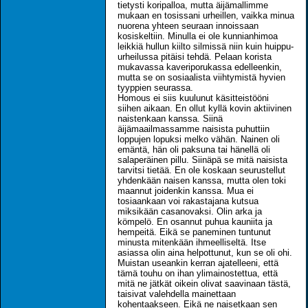
tietysti koripalloa, mutta äijämallimme
mukaan en tosissani urheillen, vaikka minua
nuorena yhteen seuraan innoissaan
kosiskeltiin. Minulla ei ole kunnianhimoa
leikkiä hullun kiilto silmissä niin kuin huippu-
urheilussa pitäisi tehdä. Pelaan korista
mukavassa kaveriporukassa edelleenkin,
mutta se on sosiaalista viihtymistä hyvien
tyyppien seurassa.
Homous ei siis kuulunut käsitteistööni
siihen aikaan. En ollut kyllä kovin aktiivinen
naistenkaan kanssa. Siinä
äijämaailmassamme naisista puhuttiin
loppujen lopuksi melko vähän. Nainen oli
emäntä, hän oli paksuna tai hänellä oli
salaperäinen pillu. Siinäpä se mitä naisista
tarvitsi tietää. En ole koskaan seurustellut
yhdenkään naisen kanssa, mutta olen toki
maannut joidenkin kanssa. Mua ei
tosiaankaan voi rakastajana kutsua
miksikään casanovaksi. Olin arka ja
kömpelö. En osannut puhua kauniita ja
hempeitä. Eikä se paneminen tuntunut
minusta mitenkään ihmeelliseltä. Itse
asiassa olin aina helpottunut, kun se oli ohi.
Muistan useankin kerran ajatelleeni, että
tämä touhu on ihan ylimainostettua, että
mitä ne jätkät oikein olivat saavinaan tästä,
taisivat valehdella mainettaan
kohentaakseen. Eikä ne naisetkaan sen