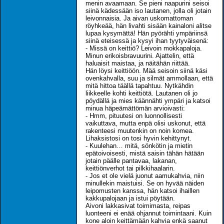
menin avaamaan. Se pieni naapurini seisoi
siinä kädessään iso lautanen, jolla oli jotain
leivonnaisia. Ja aivan uskomattoman
röyhkeää, hän livahti sisään kainaloni alitse
lupaa kysymättä! Hän pyörähti ympäriinsä
siinä eteisessä ja kysyi ihan tyytyväisenä:
- Missä on keittiö? Leivoin mokkapaloja.
Minun erikoisbravuurini. Ajattelin, että
haluaisit maistaa, ja näitähän riittää.
Hän löysi keittiöön. Mää seisoin siinä käsi
ovenkahvalla, suu ja silmät ammollaan, että
mitä hittoa täällä tapahtuu. Nytkähdin
liikkeelle kohti keittiötä. Lautanen oli jo
pöydällä ja mies käännähti ympäri ja katsoi
minua häpeämättömän arvioivasti:
- Hmm, pituutesi on luonnollisesti
vaikuttava, mutta enpä olisi uskonut, että
rakenteesi muutenkin on noin komea.
Lihaksistosi on tosi hyvin kehittynyt.
- Kuulehan… mitä, sönkötin ja mietin
epätoivoisesti, mistä saisin tähän hätään
jotain päälle pantavaa, lakanan,
keittiönverhot tai pilkkihaalarin.
- Jos et ole vielä juonut aamukahvia, niin
minullekin maistuisi. Se on hyvää näiden
leipomusten kanssa, hän katsoi ihaillen
kakkupalojaan ja istui pöytään.
Aivoni lakkasivat toimimasta, reipas
luonteeni ei enää ohjannut toimintaani. Kuin
kone aloin keittämään kahvia enkä saanut