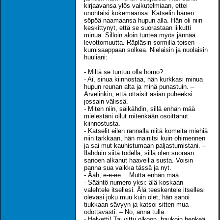
kirjaavansa ylös vaikutelmiaan, ettei
unohtaisi kokemaansa. Katselin hänen
söpöä naamaansa hupun alla. Hän oli niin
keskittynyt, että se suorastaan liikutti
minua. Silloin aloin tuntea myös jännää
levottomuutta. Räpläsin sormilla toisen
kumisaappaan solkea. Nielaisin ja nuolaisin
huuliani:
- Miltä se tuntuu olla homo?
- Ai, sinua kiinnostaa, hän kurkkasi minua
hupun reunan alta ja minä punastuin. –
Arvelinkin, että ottaisit asian puheeksi
jossain välissä.
- Miten niin, säikähdin, sillä enhän mää
mielestäni ollut mitenkään osoittanut
kiinnostusta.
- Katselit eilen rannalla niitä komeita miehiä
niin tarkkaan, hän mainitsi kuin ohimennen
ja sai mut kauhistumaan paljastumistani. –
Ilahduin siitä todella, sillä olen suoraan
sanoen alkanut haaveilla susta. Voisin
panna sua vaikka tässä ja nyt.
- Ääh, e-e-ee… Mutta enhän mää…
- Sääntö numero yksi: älä koskaan
valehtele itsellesi. Älä teeskentele itsellesi
olevasi joku muu kuin olet, hän sanoi
tiukkaan sävyyn ja katsoi sitten mua
odottavasti. – No, anna tulla.
- Helvetti! Tai vittu olkoon, haukoin henkeä