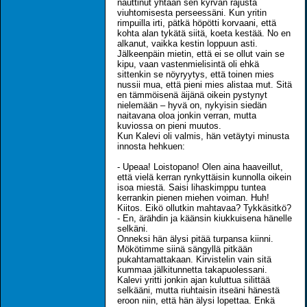
nauttinut yhtään sen kyrvän rajusta
viuhtomisesta perseessäni. Kun yritin
rimpuilla irti, pätkä höpötti korvaani, että
kohta alan tykätä siitä, koeta kestää. No en
alkanut, vaikka kestin loppuun asti.
Jälkeenpäin mietin, että ei se ollut vain se
kipu, vaan vastenmielisintä oli ehkä
sittenkin se nöyryytys, että toinen mies
nussii mua, että pieni mies alistaa mut. Sitä
en tämmöisenä äijänä oikein pystynyt
nielemään – hyvä on, nykyisin siedän
naitavana oloa jonkin verran, mutta
kuviossa on pieni muutos.
Kun Kalevi oli valmis, hän vetäytyi minusta
innosta hehkuen:
- Upeaa! Loistopano! Olen aina haaveillut,
että vielä kerran rynkyttäisin kunnolla oikein
isoa miestä. Saisi lihaskimppu tuntea
kerrankin pienen miehen voiman. Huh!
Kiitos. Eikö ollutkin mahtavaa? Tykkäsitkö?
- En, ärähdin ja käänsin kiukkuisena hänelle
selkäni.
Onneksi hän älysi pitää turpansa kiinni.
Mökötimme siinä sängyllä pitkään
pukahtamattakaan. Kirvistelin vain sitä
kummaa jälkitunnetta takapuolessani.
Kalevi yritti jonkin ajan kuluttua silittää
selkääni, mutta riuhtaisin itseäni hänestä
eroon niin, että hän älysi lopettaa. Enkä