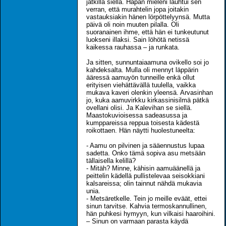
jätkillä siellä. Hapan mieleni lauhtui sen
verran, että murahtelin jopa joitakin
vastauksiakin hänen lörpöttelyynsä. Mutta
päivä oli noin muuten pilalla. Oli
suoranainen ihme, että hän ei tunkeutunut
luokseni illaksi. Sain löhötä netissä
kaikessa rauhassa – ja runkata.
Ja sitten, sunnuntaiaamuna ovikello soi jo
kahdeksalta. Mulla oli mennyt läppärin
ääressä aamuyön tunneille enkä ollut
erityisen viehättävällä tuulella, vaikka
mukava kaveri olenkin yleensä. Arvasinhan
jo, kuka aamuvirkku kirkassinisilmä pätkä
ovellani olisi. Ja Kalevihan se siellä.
Maastokuvioisessa sadeasussa ja
kumppareissa reppua toisesta kädestä
roikottaen. Hän näytti huolestuneelta:
- Aamu on pilvinen ja sääennustus lupaa
sadetta. Onko tämä sopiva asu metsään
tällaisella kelillä?
- Mitäh? Minne, kähisin aamuäänellä ja
peittelin kädellä pullistelevaa seisokkiani
kalsareissa; olin tainnut nähdä mukavia
unia.
- Metsäretkelle. Tein jo meille eväät, ettei
sinun tarvitse. Kahvia termoskannullinen,
hän puhkesi hymyyn, kun vilkaisi haaroihini.
– Sinun on varmaan parasta käydä