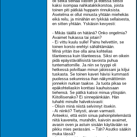
oli selkä seinää vasten ja edessä seisoi
kaksi isompaa nahkatakkikorstoa, joista
toinen piti pätkää hupparin rinnuksista.
Asetelma ei ollut minusta yhtään miehekäs
eikä reilu, ja minähän en tykkää sellaisesta,
en sitten yhtään. Yskäisin kevyesti:
- Mikäs täällä on hätänä? Onko ongelmia?
Avaimet hukassa tai jotain?
- Ei vittu kuulu sulle! Painu helvettiin, se
toinen korsto erehtyi sähähtämään.
Minä yritän itse olla aina kohtelias
tilanteessa kuin tilanteessa. Siksi en oikein
pidä epäystävällisistä tavoista puhua
tuntemattomille. Ja niin se tyyppi oli
hetkessä polvillaan minun jaloissani ja kiljui
tuskasta. Se toinen kaveri hävisi kummasti
puolessa sekunnissa ihan näkymättömiin
jonnekin nurkan taakse. Ja tuota pikaa se
epäkohteliaskin konttasi kauhuissaan
tiehensä. Se pätkä katsoi minua ylöspäin.
Kiitollisenako? Ei sinnepäinkään. Hän
tuhahti minulle halveksivasti:
- Olisin minä niistä selvinnyt itsekin.
- Ai niinkö? Tietysti, aivan varmasti.
Anteeksi, että estin sinua pahoinpitelemästä
niitä kavereita, murahdin, kaivoin avaimet,
avasin oven ja astuin sisään käytävään se
pikku mies perässäni. – Täh? Asutko sääkin
muka tässä?