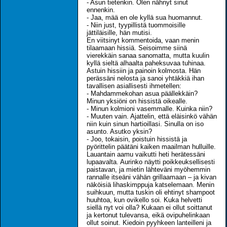
- Asun tietenkin. Olen nähnyt sinut
ennenkin.
- Jaa, mää en ole kyllä sua huomannut.
- Niin just, tyypillistä tuommoisille
jättiläisille, hän mutisi.
En viitsinyt kommentoida, vaan menin
tilaamaan hissiä. Seisoimme siinä
vierekkäin sanaa sanomatta, mutta kuulin
kyllä sieltä alhaalta paheksuvaa tuhinaa.
Astuin hissiin ja painoin kolmosta. Hän
perässäni nelosta ja sanoi yhtäkkiä ihan
tavallisen asiallisesti ihmetellen:
- Mahdammekohan asua päällekkäin?
Minun yksiöni on hissistä oikealle.
- Minun kolmioni vasemmalle. Kuinka niin?
- Muuten vain. Ajattelin, että eläisinkö vähän
niin kuin sinun hartioillasi. Sinulla on iso
asunto. Asutko yksin?
- Joo, tokaisin, poistuin hissistä ja
pyörittelin päätäni kaiken maailman hulluille.
Lauantain aamu vaikutti heti herätessäni
lupaavalta. Aurinko näytti poikkeuksellisesti
paistavan, ja mietin lähteväni myöhemmin
rannalle itseäni vähän grillaamaan – ja kivan
näköisiä lihaskimppuja katselemaan. Menin
suihkuun, mutta tuskin oli ehtinyt shampoot
huuhtoa, kun ovikello soi. Kuka helvetti
siellä nyt voi olla? Kukaan ei ollut soittanut
ja kertonut tulevansa, eikä ovipuhelinkaan
ollut soinut. Kiedoin pyyhkeen lanteilleni ja