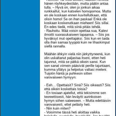
hänen röyhkeydestään, mutta päätin antaa
tulla. – Hyvä on, olen jo jonkun aikaa
runkkaillut, kun katselen homopornoa. Mutta
en ole koskaan ennen kuvitellutkaan, että
olisin homo! Se on ihan paskaa! Enkä ole
koskaan koskenutkaan mieheen! Siis sillai.
En edes tiedä, mitä siinä pitäis tehdä.
- Rauhoitu. Mää voisin opettaa sua, Kalevi
ilmoitti suorasukaiseen tapaansa. – Siis jos
hyväksyt mut opettajaksi. Siis kun en taida
olla ihan samaa tyyppiä kuin ne lihaskimput
siellä rannalla.
Määhän ähkyin vielä niin järkyttyneenä, kun
olin uskaltanut paljastaa itseni, etten heti
tajunnut, mitä se pätkä oikein sanoi. Kun
sen sanat viimein pääsivät perille tajuntaani,
kumma yllätys ja helpotus valtasi mieleni.
Tuijotin häntä ja puhkesin sitten
varovaiseen hymyyn:
- Eeh… Opettaisit? Sinä? Siis oikeasti? Siis
että oikein koskettais toisia?
- En tosiaan ajatellut, että tekisimme sen
teoreettisesti, hän leväytti aurinkoisen
hymyn siihen sateeseen. – Mutta edettäisiin
varovaisesti, ettet pelästy heti.
- Niin kuin miten?
- Voisimme tässä heti aloittaa vaikka