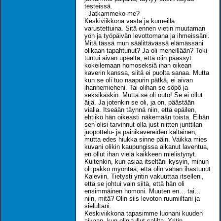
testeissä.
- Jatkammeko me?
Keskiviikkona vasta ja kumeilla
varustettuina. Sitä ennen vietin muutaman
yön ja työpäivän levottomana ja ihmeissäni.
Mitä tässä mun säälittävässä elämässäni
olikaan tapahtunut? Ja oli meneillään? Toki
tuntui aivan upealta, että olin päässyt
kokeilemaan homoseksiä ihan oikean
kaverin kanssa, siitä ei puolta sanaa. Mutta
kun se oli tuo naapurin pätkä, ei aivan
ihannemieheni. Tai olihan se söpö ja
seksikäskin. Mutta se oli outo! Se ei ollut
äijä. Ja jotenkin se oli, ja on, päästään
vialla. Itseään täynnä niin, että epäilen,
ehtiikö hän oikeasti näkemään toista. Eihän
sen olisi tarvinnut olla just niitten junttilan
juopottelu- ja painikavereiden kaltainen,
mutta edes hiukka sinne päin. Vaikka mies
kuvani olikin kaupungissa alkanut laventua,
en ollut ihan vielä kaikkeen mielistynyt.
Kuitenkin, kun asiaa itseltäni kysyin, minun
oli pakko myöntää, että olin vähän ihastunut
Kaleviin. Tietysti yritin vakuuttaa itselleni,
että se johtui vain siitä, että hän oli
ensimmäinen homoni. Muuten en… tai…
niin, mitä? Olin siis levoton ruumiiltani ja
sielultani.
Keskiviikkona tapasimme luonani kuuden
aikaan, kun olin tullut salilta. Yritin