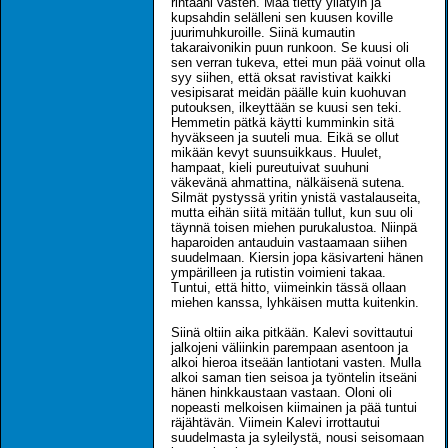
rintaani vasten. Mää tietty yllätyin ja
kupsahdin selälleni sen kuusen koville
juurimuhkuroille. Siinä kumautin
takaraivonikin puun runkoon. Se kuusi oli
sen verran tukeva, ettei mun pää voinut olla
syy siihen, että oksat ravistivat kaikki
vesipisarat meidän päälle kuin kuohuvan
putouksen, ilkeyttään se kuusi sen teki.
Hemmetin pätkä käytti kumminkin sitä
hyväkseen ja suuteli mua. Eikä se ollut
mikään kevyt suunsuikkaus. Huulet,
hampaat, kieli pureutuivat suuhuni
väkevänä ahmattina, nälkäisenä sutena.
Silmät pystyssä yritin ynistä vastalauseita,
mutta eihän siitä mitään tullut, kun suu oli
täynnä toisen miehen purukalustoa. Niinpä
haparoiden antauduin vastaamaan siihen
suudelmaan. Kiersin jopa käsivarteni hänen
ympärilleen ja rutistin voimieni takaa.
Tuntui, että hitto, viimeinkin tässä ollaan
miehen kanssa, lyhkäisen mutta kuitenkin.
Siinä oltiin aika pitkään. Kalevi sovittautui
jalkojeni väliinkin parempaan asentoon ja
alkoi hieroa itseään lantiotani vasten. Mulla
alkoi saman tien seisoa ja työntelin itseäni
hänen hinkkaustaan vastaan. Oloni oli
nopeasti melkoisen kiimainen ja pää tuntui
räjähtävän. Viimein Kalevi irrottautui
suudelmasta ja syleilystä, nousi seisomaan