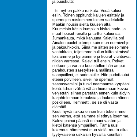
ja puuskutti:
- Ei, nyt on pakko runkata. Vedä kalusi
esiin. Toinen oppitunti: kalujen esittely ja
spermojen roiskiminen toisen sadetakille.
Määkin nousin sieltä kuusen alta.
Kuumeisin käsin kumpikin kiskoi sade- ja
muut housut reisille ja tarttui kaluunsa.
Jumankauta, mikä kanuuna Kalevilla on!
Ainakin puolet pitempi kuin mun normivehje
ja paksuhkokin. Siinä me sitten seisoimme
vastakkain, toljotimme hullun kiilto silmissä
toisiamme ja kyrpiämme ja kourat viuhtoivat
niiden varressa. Kalevi tuli ensin. Polvet
notkuen ja vartalo kouristellen hän ampui
parahdusten säestyksellä mällinsä
saappailleni, ei sadetakille. Hän pudottautui
eteeni polvilleen, siveli ne spermat
saapasvarsiini ja tunki naamaansa kyrpääni
kohti. Ehdin välillä vähän hieromaan kovaa
vehjettäni siihen pärstään ennen kuin äidyin
karjahtelemaan kirouksia ja laukesin hänen
poskilleen. Hemmetti, se se oli vasta
elämää!
Kesti hyvän aikaa ennen kuin tokenimme
sen verran, että saimme siistittyä itsemme.
Kalevi painoi päänsä rintaani vasten ja
kietoi kätensä ympärilleni. Tämä uusi
kokemus hämmensi mua vielä, mutta aika
tyytyväisenä uskalsin hyväillä kourillani