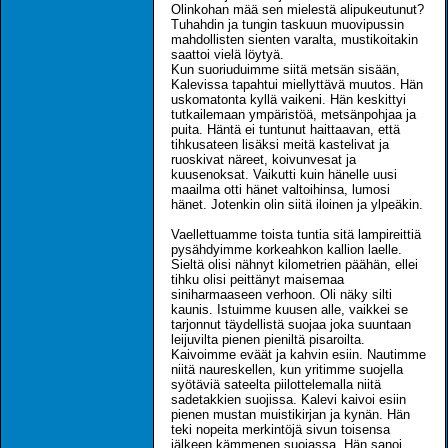
Olinkohan mää sen mielestä alipukeutunut?
Tuhahdin ja tungin taskuun muovipussin
mahdollisten sienten varalta, mustikoitakin
saattoi vielä löytyä.
Kun suoriuduimme siitä metsän sisään,
Kalevissa tapahtui miellyttävä muutos. Hän
uskomatonta kyllä vaikeni. Hän keskittyi
tutkailemaan ympäristöä, metsänpohjaa ja
puita. Häntä ei tuntunut haittaavan, että
tihkusateen lisäksi meitä kastelivat ja
ruoskivat näreet, koivunvesat ja
kuusenoksat. Vaikutti kuin hänelle uusi
maailma otti hänet valtoihinsa, lumosi
hänet. Jotenkin olin siitä iloinen ja ylpeäkin.
Vaellettuamme toista tuntia sitä lampireittiä
pysähdyimme korkeahkon kallion laelle.
Sieltä olisi nähnyt kilometrien päähän, ellei
tihku olisi peittänyt maisemaa
siniharmaaseen verhoon. Oli näky silti
kaunis. Istuimme kuusen alle, vaikkei se
tarjonnut täydellistä suojaa joka suuntaan
leijuvilta pienen pieniltä pisaroilta.
Kaivoimme eväät ja kahvin esiin. Nautimme
niitä naureskellen, kun yritimme suojella
syötäviä sateelta piilottelemalla niitä
sadetakkien suojissa. Kalevi kaivoi esiin
pienen mustan muistikirjan ja kynän. Hän
teki nopeita merkintöjä sivun toisensa
jälkeen kämmenen suojassa. Hän sanoi