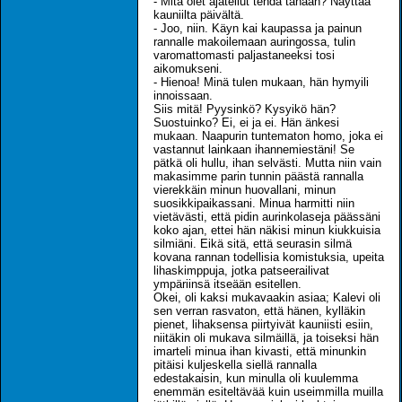
- Mitä olet ajatellut tehdä tänään? Näyttää
kauniilta päivältä.
- Joo, niin. Käyn kai kaupassa ja painun
rannalle makoilemaan auringossa, tulin
varomattomasti paljastaneeksi tosi
aikomukseni.
- Hienoa! Minä tulen mukaan, hän hymyili
innoissaan.
Siis mitä! Pyysinkö? Kysyikö hän?
Suostuinko? Ei, ei ja ei. Hän änkesi
mukaan. Naapurin tuntematon homo, joka ei
vastannut lainkaan ihannemiestäni! Se
pätkä oli hullu, ihan selvästi. Mutta niin vain
makasimme parin tunnin päästä rannalla
vierekkäin minun huovallani, minun
suosikkipaikassani. Minua harmitti niin
vietävästi, että pidin aurinkolaseja päässäni
koko ajan, ettei hän näkisi minun kiukkuisia
silmiäni. Eikä sitä, että seurasin silmä
kovana rannan todellisia komistuksia, upeita
lihaskimppuja, jotka patseerailivat
ympäriinsä itseään esitellen.
Okei, oli kaksi mukavaakin asiaa; Kalevi oli
sen verran rasvaton, että hänen, kylläkin
pienet, lihaksensa piirtyivät kauniisti esiin,
niitäkin oli mukava silmäillä, ja toiseksi hän
imarteli minua ihan kivasti, että minunkin
pitäisi kuljeskella siellä rannalla
edestakaisin, kun minulla oli kuulemma
enemmän esiteltävää kuin useimmilla muilla