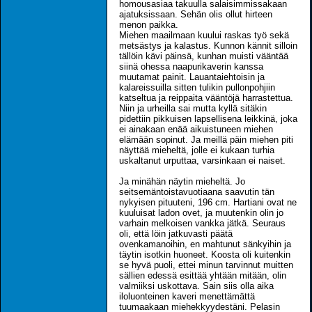
homousasiaa takuulla salaisimmissakaan
ajatuksissaan. Sehän olis ollut hirteen
menon paikka.
Miehen maailmaan kuului raskas työ sekä
metsästys ja kalastus. Kunnon kännit silloin
tällöin kävi päinsä, kunhan muisti vääntää
siinä ohessa naapurikaverin kanssa
muutamat painit. Lauantaiehtoisin ja
kalareissuilla sitten tulikin pullonpohjiin
katseltua ja reippaita vääntöjä harrastettua.
Niin ja urheilla sai mutta kyllä sitäkin
pidettiin pikkuisen lapsellisena leikkinä, joka
ei ainakaan enää aikuistuneen miehen
elämään sopinut. Ja meillä päin miehen piti
näyttää mieheltä, jolle ei kukaan turhia
uskaltanut urputtaa, varsinkaan ei naiset.
Ja minähän näytin mieheltä. Jo
seitsemäntoistavuotiaana saavutin tän
nykyisen pituuteni, 196 cm. Hartiani ovat ne
kuuluisat ladon ovet, ja muutenkin olin jo
varhain melkoisen vankka jätkä. Seuraus
oli, että löin jatkuvasti päätä
ovenkamanoihin, en mahtunut sänkyihin ja
täytin isotkin huoneet. Koosta oli kuitenkin
se hyvä puoli, ettei minun tarvinnut muitten
sällien edessä esittää yhtään mitään, olin
valmiiksi uskottava. Sain siis olla aika
iloluonteinen kaveri menettämättä
tuumaakaan miehekkyydestäni. Pelasin