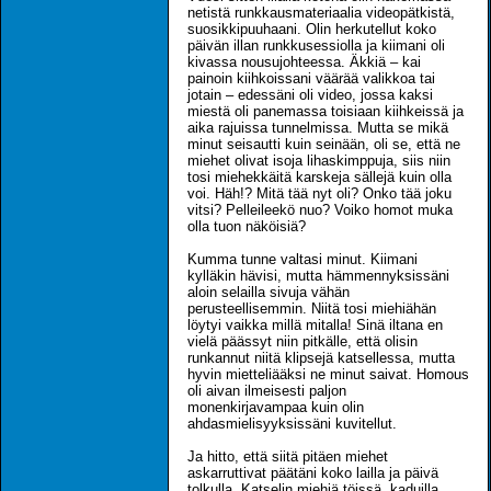
netistä runkkausmateriaalia videopätkistä,
suosikkipuuhaani. Olin herkutellut koko
päivän illan runkkusessiolla ja kiimani oli
kivassa nousujohteessa. Äkkiä – kai
painoin kiihkoissani väärää valikkoa tai
jotain – edessäni oli video, jossa kaksi
miestä oli panemassa toisiaan kiihkeissä ja
aika rajuissa tunnelmissa. Mutta se mikä
minut seisautti kuin seinään, oli se, että ne
miehet olivat isoja lihaskimppuja, siis niin
tosi miehekkäitä karskeja sällejä kuin olla
voi. Häh!? Mitä tää nyt oli? Onko tää joku
vitsi? Pelleileekö nuo? Voiko homot muka
olla tuon näköisiä?
Kumma tunne valtasi minut. Kiimani
kylläkin hävisi, mutta hämmennyksissäni
aloin selailla sivuja vähän
perusteellisemmin. Niitä tosi miehiähän
löytyi vaikka millä mitalla! Sinä iltana en
vielä päässyt niin pitkälle, että olisin
runkannut niitä klipsejä katsellessa, mutta
hyvin mietteliääksi ne minut saivat. Homous
oli aivan ilmeisesti paljon
monenkirjavampaa kuin olin
ahdasmielisyyksissäni kuvitellut.
Ja hitto, että siitä pitäen miehet
askarruttivat päätäni koko lailla ja päivä
tolkulla. Katselin miehiä töissä, kaduilla,