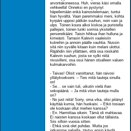
arvontakoneessa. Huh, vieras käsi omalla
vehkeellä! Onneksi en pystynyt
häpeilemään enkä kainostelemaan, tuntui
liian hyvältä. Vaan paremmaksi meni, kohta
kyrpäni upposi pätkän suuhun, noin vain ja
ulps. Toinen koura alkoi kiskoa ja puristella
pallejani, toinen tunki sormia yksitellen
persereikääni. Taisin hihkua ihan hulluna ja
kimeästi. Tarrasin Kalevin vaaleisiin
kutreihin ja annoin päälle vauhtia. Nussin
sitä niin syvälle kitaan kuin melani ulottui.
Räjähdin niin yllättäen, että osa roiskahti
Kalevin suuhun, josta se sylki niitä
nivusilleni, osa osui hänen otsalleen valuen
kulmakarvoihin.
- Taivas! Olisit varoittanut, hän raivosi
yllätyksekseni. – Ties mitä tauteja sinulla
on!
- Se… se vain tuli, uikutin vielä ihan
sekopäänä. – Ja mitä vitun tauteja mulla
on?
- No just niitä! Sorry, oma vika, olisi pitänyt
käyttää kumia, hän huokaisi. – Etkö tosiaan
ole koskaan ollut miehen kanssa?
- En. Harmittaa oikein. Tämä oli mahtavaa.
Ei naisten kanssa koskaan ollut tällaista.
Siis silloin vuosia sitten.
- Ehkä sinä olet puhdas. Mutta jos
jatkamme paljailla, täytyy ensin käydä