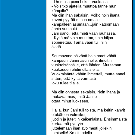
- On mulla pieni boksi, vuokralla.
- Voisitko ajatella muuttoa tänne mun
kämpille?
Mä olin ihan sakaisin. Voiko noin ihana
kaveri pyytää minua omalle
kämpälleen asumaan...jäin katsomaan
Jania suu auki.
Jani sanoi, että mieti vaan rauhassa.
- Kyllä mä voin muuttaa, sain hiljaa
soperrettua. Tämä vaan tuli niin
äkkiä.
Seuraavana päivänä hain omat vähät
kampsuni Janin asunnolle, ilmoitin
vuokraisännälle, että lähden. Muutaman
kuukauden ehdin olla siellä.
Vuokraisäntä vähän ihmetteli, mutta sanoi
sitten, että kyllä varmasti
joku tulee tilalle.
Mä olin onnesta sekaisin. Noin ihana ja
mukava mies, mitä Jani oli,
ottaa minut luokseen.
Illalla, kun Jani tuli töistä, mä keitin kahvit
etukäteen valmiiksi,
juotiin ja juteltiin kaikenlaista. Ensimmäistä
kertaa mä pystyin
juttelemaan ihan avoimesti jollekin
ihmiselle! Se oli todella