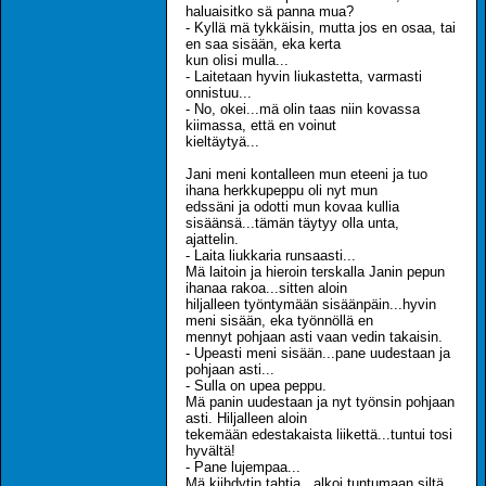
haluaisitko sä panna mua?
- Kyllä mä tykkäisin, mutta jos en osaa, tai
en saa sisään, eka kerta
kun olisi mulla...
- Laitetaan hyvin liukastetta, varmasti
onnistuu...
- No, okei...mä olin taas niin kovassa
kiimassa, että en voinut
kieltäytyä...
Jani meni kontalleen mun eteeni ja tuo
ihana herkkupeppu oli nyt mun
edssäni ja odotti mun kovaa kullia
sisäänsä...tämän täytyy olla unta,
ajattelin.
- Laita liukkaria runsaasti...
Mä laitoin ja hieroin terskalla Janin pepun
ihanaa rakoa...sitten aloin
hiljalleen työntymään sisäänpäin...hyvin
meni sisään, eka työnnöllä en
mennyt pohjaan asti vaan vedin takaisin.
- Upeasti meni sisään...pane uudestaan ja
pohjaan asti...
- Sulla on upea peppu.
Mä panin uudestaan ja nyt työnsin pohjaan
asti. Hiljalleen aloin
tekemään edestakaista liikettä...tuntui tosi
hyvältä!
- Pane lujempaa...
Mä kiihdytin tahtia...alkoi tuntumaan siltä,