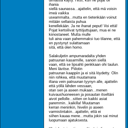
uimassa käyty. Hitsi, kun ne pojat oli
ihania
siellä saunassa...ajattelin, että mä voisin
imeä vaikka
useammalta...mutta en tietenkään voinut
mitään sellaista puhua
kenellekään. Ja ne ihanat peput! Voi että!
Pojat kertoilivat tyttöjuttujaan, mua ei ne
kiinostaneet. Mutta mulle
tuli aina vaan pahemmaksi tuo tilanne, että
en pystynyt sulattamaan
sitä, että olen homo.
Salakuljetin ampumaradalta yhden
patruunan kasarmille, sanoin siellä
vaan, että se lipsahti penkkaan ohi taulun.
Meni lävitse. Piilotin
patruunan kaappiin ja ei sitä löydetty. Olin
niin rohkea, että muutamana
iltana vein patruunan tyynyn alle, ajattelin
että yöllä lähden vessaan,
otan sen ja aseen mukaan...menen
kuivaushuoneesen ja posautan itseltäni
aivot pellolle...sitten on kaikki asiat
paremmin...kaikilla! Muutaman
kerran meninkin, hivelin jo aseen
varmistintakin...ajattelin, että ei
siihen kauaa mene...mutta jokin sai minut
luopumaan ajatuksesta.