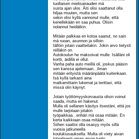
tuollaisen mielisairauden mä
susta ajan ulos. Äiti olisi saattanut olla
hiljaa muuten, mutta sen
sekin olisi kyllä vannonut mulle, että
kenellekään en saa puhua. Olisin
nolannut heidätkin.
Mitään palkkaa en kotoa saanut, no sain
mä ruoan, asunnon ja silloin
tällöin jotain vaatteitakin. Jokin arvo tietysti
niilläkin on.
Autokoulun he maksoivat mulle. Isälläni oli
kortti, äidillä ei ollut.
Vanha paha auto meillä oli, joskus pääsin
sen kanssa ajelemaan...ilman
mitään erityistä määränpäätä kuitenkaan.
Isä kyllä tarkasti aina
matkamittarin lukemat ja tenttasi, että
missä olin käynyt.
Jotain työttömyyskorvausta olisin voinut
saada, mutta en hakenut.
Mulla oli sellanen käsitys itsestäni, että jos
mulle tarjotaan jotakin
työpaikkaa...enhän mä osaa mitään. En
kerta kaikkiaan osaa mitään.
Siihen saattoi olla osasyy myös sillä
vuosia jatkuneella
koulukiusauksella. Multa oli viety aivan
totaalisesti oman arvon tunto.