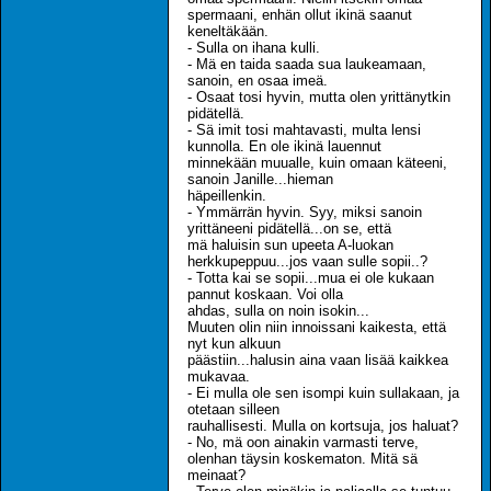
spermaani, enhän ollut ikinä saanut
keneltäkään.
- Sulla on ihana kulli.
- Mä en taida saada sua laukeamaan,
sanoin, en osaa imeä.
- Osaat tosi hyvin, mutta olen yrittänytkin
pidätellä.
- Sä imit tosi mahtavasti, multa lensi
kunnolla. En ole ikinä lauennut
minnekään muualle, kuin omaan käteeni,
sanoin Janille...hieman
häpeillenkin.
- Ymmärrän hyvin. Syy, miksi sanoin
yrittäneeni pidätellä...on se, että
mä haluisin sun upeeta A-luokan
herkkupeppuu...jos vaan sulle sopii..?
- Totta kai se sopii...mua ei ole kukaan
pannut koskaan. Voi olla
ahdas, sulla on noin isokin...
Muuten olin niin innoissani kaikesta, että
nyt kun alkuun
päästiin...halusin aina vaan lisää kaikkea
mukavaa.
- Ei mulla ole sen isompi kuin sullakaan, ja
otetaan silleen
rauhallisesti. Mulla on kortsuja, jos haluat?
- No, mä oon ainakin varmasti terve,
olenhan täysin koskematon. Mitä sä
meinaat?