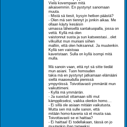
Vielä kovempaan mitä
aikaisemmin. En pystynyt sanomaan
muuta.
- Mistä sä tiesit, kysyin hetken päästä?
- Olen mä sen tiennyt jo jonkin aikaa. Me
ollaan käyty kesäisin
uimassa läheisellä santakuopalla, jossa on
vettä. Kyllä mä olen
vaistonnut susta ja sun katseestasi...olet
vilkuillut mun muniani siihen
malliin, että olen hoksannut. Ja muutenkin.
Kyllä sen vaistoaa
kaveristaan. Sulla on kyllä isompi mitä
mulla.
Mä sanoin vaan, että nyt sä sitte tiedät
mun asiani. Tuon homouden
takia mä en pystynyt jatkamaan elämääni
siellä maaseudulla pienissä
ympyröissä. Toivottavasti ymmärrät mun
vaikuttimeni.
- Kyllä mä ymmärrän.
- Ja suostuit ottamaan silti mut
kämppikseksi, vaikka olenkin homo....
- Ei sillä ole asiaan mitään vaikutusta.
Mutta sen mä sulle sanon, että
mitään homo-kaveria sä et musta saa.
Toivottavasti se ei haittaa?
- Ei haittaa! Ei todellakaan, tässä on jo
muutenkin ihan tarpeeksi.