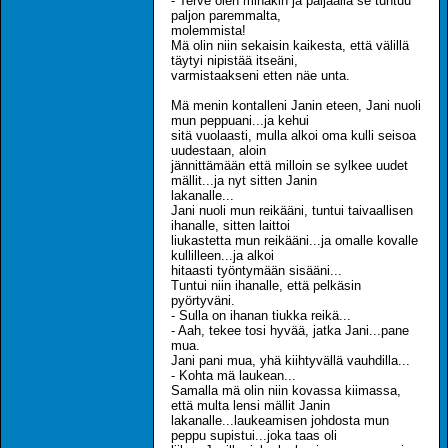
- Terve olen minäkin ja paljaalla se tuntuu
paljon paremmalta,
molemmista!
Mä olin niin sekaisin kaikesta, että välillä
täytyi nipistää itseäni,
varmistaakseni etten näe unta.
Mä menin kontalleni Janin eteen, Jani nuoli
mun peppuani...ja kehui
sitä vuolaasti, mulla alkoi oma kulli seisoa
uudestaan, aloin
jännittämään että milloin se sylkee uudet
mällit...ja nyt sitten Janin
lakanalle...
Jani nuoli mun reikääni, tuntui taivaallisen
ihanalle, sitten laittoi
liukastetta mun reikääni...ja omalle kovalle
kullilleen...ja alkoi
hitaasti työntymään sisääni...
Tuntui niin ihanalle, että pelkäsin
pyörtyväni.
- Sulla on ihanan tiukka reikä...
- Aah, tekee tosi hyvää, jatka Jani...pane
mua.
Jani pani mua, yhä kiihtyvällä vauhdilla...
- Kohta mä laukean...
Samalla mä olin niin kovassa kiimassa,
että multa lensi mällit Janin
lakanalle...laukeamisen johdosta mun
peppu supistui...joka taas oli