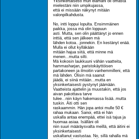
Yksinkertaisesti mun elämäni oli omasta
mielestäni niin umpikujassa,
että ei missään näkynyt mitään
valonpilkahdusta.
No, intti loppui lopulta. Ensimmäinen
paikka, jossa mä olin loppuun
asti. Mutta, sen olin päättänyt jo ennen
inttiä, että sen jälkeen mä
lähden kotoa...jonnekin. En kestänyt enää.
Mulla ei ollut kylläkään
mitään hajua siitä, että minne mä
menen...mutta silti.
Mä kokosin laukkuuni vähän vaatteita,
hammasharjan, paristokäyttöisen
partakoneen ja ilmoitin vanhemmilleni, että
mä lähden. Olisin mä saanut
jäädä, ei siinä mitään...mutta en
yksinkertaisesti pystynyt jäämään.
Vaatteista ajattelin ja muustakin, että jos
aivan pakottava tarve
tulee...niin käyn hakemassa lisää..mutta
tuskin. Äiti otti sen
raskaammin. Hän jopa antoi mulle 50 €
rahaa mukaan. Sanoi, että ei hän
uskalla antaa enempää, ettei isä tajua ja
huomaa asiaa. Isälläni oli
niin suuri määräysvalta meillä, että äitini ei
yksinkertaisesti
uskaltanut vastustaa. No, sillä rahalla mä