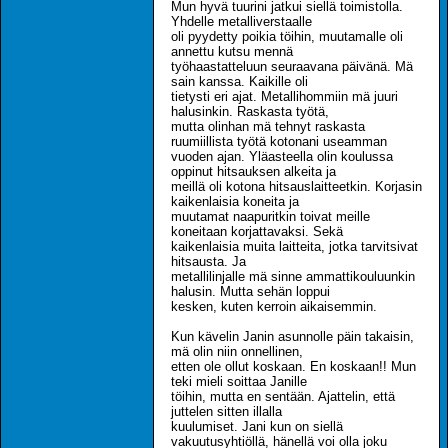
Mun hyvä tuurini jatkui siellä toimistolla.
Yhdelle metalliverstaalle
oli pyydetty poikia töihin, muutamalle oli
annettu kutsu mennä
työhaastatteluun seuraavana päivänä. Mä
sain kanssa. Kaikille oli
tietysti eri ajat. Metallihommiin mä juuri
halusinkin. Raskasta työtä,
mutta olinhan mä tehnyt raskasta
ruumiillista työtä kotonani useamman
vuoden ajan. Yläasteella olin koulussa
oppinut hitsauksen alkeita ja
meillä oli kotona hitsauslaitteetkin. Korjasin
kaikenlaisia koneita ja
muutamat naapuritkin toivat meille
koneitaan korjattavaksi. Sekä
kaikenlaisia muita laitteita, jotka tarvitsivat
hitsausta. Ja
metallilinjalle mä sinne ammattikouluunkin
halusin. Mutta sehän loppui
kesken, kuten kerroin aikaisemmin.
Kun kävelin Janin asunnolle päin takaisin,
mä olin niin onnellinen,
etten ole ollut koskaan. En koskaan!! Mun
teki mieli soittaa Janille
töihin, mutta en sentään. Ajattelin, että
juttelen sitten illalla
kuulumiset. Jani kun on siellä
vakuutusyhtiöllä, hänellä voi olla joku