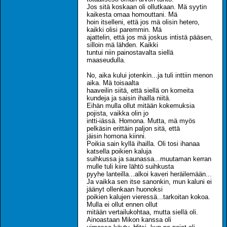
Jos sitä koskaan oli ollutkaan. Mä syytin
kaikesta omaa homouttani. Mä
hoin itselleni, että jos mä olisin hetero,
kaikki olisi paremmin. Mä
ajattelin, että jos mä joskus intistä pääsen,
silloin mä lähden. Kaikki
tuntui niin painostavalta siellä
maaseudulla.
No, aika kului jotenkin...ja tuli inttiin menon
aika. Mä toisaalta
haaveilin siitä, että siellä on komeita
kundeja ja saisin ihailla niitä.
Eihän mulla ollut mitään kokemuksia
pojista, vaikka olin jo
intti-iässä. Homona. Mutta, mä myös
pelkäsin erittäin paljon sitä, että
jäisin homona kiinni.
Poikia sain kyllä ihailla. Oli tosi ihanaa
katsella poikien kaluja
suihkussa ja saunassa...muutaman kerran
mulle tuli kiire lähtö suihkusta
pyyhe lanteilla...alkoi kaveri heräilemään...
Ja vaikka sen itse sanonkin, mun kaluni ei
jäänyt ollenkaan huonoksi
poikien kalujen vieressä...tarkoitan kokoa.
Mulla ei ollut ennen ollut
mitään vertailukohtaa, mutta siellä oli.
Ainoastaan Mikon kanssa oli