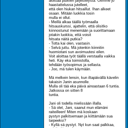
aloittaa putkien järjestelystä. Olimme jo
haastattelussa jutelleet,
että olen hiukan hitsaillut. Ihan alkeet
osaan. Mitään luokkia tosin
mulla ei ollut.
- Meillä alkaa täällä työmaalla
hitsauskurssi, ajattelin, että olisitko
kiinnostunut menemään ja suorittamaan
jotakin luokkia, että voisit
hitsata näitä putkia?
- Totta kai olen, vastasin.
- Selvä juttu. Mä jotenkin kiinnitin
huomiotani sun avoimuutesi eilen.
Voit aloittaa työt täällä verstaalla vaikka
heti. Käy eka toimistolla,
tehdään työsopimus ja sellasta.
- Joo, mä tulen käymään.
Mä melkein lensin, kun iltapäivällä kävelin
takaisin Janin asunnolle.
Mulla oli tää eka päivä ainoastaan 6 tuntia.
Jatkossa on sitten 8
tuntia.
Jani oli todella mielissään illalla.
- Sä olet, Jani, saanut mun elämäni
raiteilleen! Miten mä koskaan
pystyn palkitsemaan ja kiittämään sua
tarpeeksi?
- Kyllä sä pystyt. Nyt kun saat palkkaa,