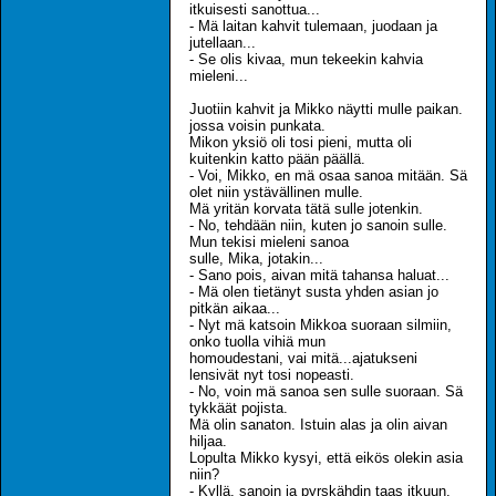
itkuisesti sanottua...
- Mä laitan kahvit tulemaan, juodaan ja
jutellaan...
- Se olis kivaa, mun tekeekin kahvia
mieleni...
Juotiin kahvit ja Mikko näytti mulle paikan.
jossa voisin punkata.
Mikon yksiö oli tosi pieni, mutta oli
kuitenkin katto pään päällä.
- Voi, Mikko, en mä osaa sanoa mitään. Sä
olet niin ystävällinen mulle.
Mä yritän korvata tätä sulle jotenkin.
- No, tehdään niin, kuten jo sanoin sulle.
Mun tekisi mieleni sanoa
sulle, Mika, jotakin...
- Sano pois, aivan mitä tahansa haluat...
- Mä olen tietänyt susta yhden asian jo
pitkän aikaa...
- Nyt mä katsoin Mikkoa suoraan silmiin,
onko tuolla vihiä mun
homoudestani, vai mitä...ajatukseni
lensivät nyt tosi nopeasti.
- No, voin mä sanoa sen sulle suoraan. Sä
tykkäät pojista.
Mä olin sanaton. Istuin alas ja olin aivan
hiljaa.
Lopulta Mikko kysyi, että eikös olekin asia
niin?
- Kyllä, sanoin ja pyrskähdin taas itkuun.