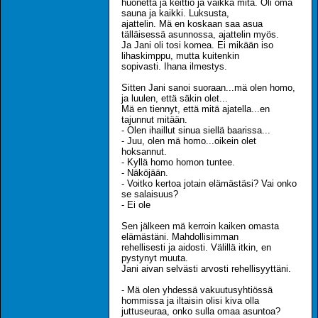
huonetta ja keittiö ja vaikka mitä. Oli oma
sauna ja kaikki. Luksusta,
ajattelin. Mä en koskaan saa asua
tälläisessä asunnossa, ajattelin myös.
Ja Jani oli tosi komea. Ei mikään iso
lihaskimppu, mutta kuitenkin
sopivasti. Ihana ilmestys.
Sitten Jani sanoi suoraan...mä olen homo,
ja luulen, että säkin olet...
Mä en tiennyt, että mitä ajatella...en
tajunnut mitään.
- Olen ihaillut sinua siellä baarissa...
- Juu, olen mä homo...oikein olet
hoksannut.
- Kyllä homo homon tuntee.
- Näköjään.
- Voitko kertoa jotain elämästäsi? Vai onko
se salaisuus?
- Ei ole
Sen jälkeen mä kerroin kaiken omasta
elämästäni. Mahdollisimman
rehellisesti ja aidosti. Välillä itkin, en
pystynyt muuta.
Jani aivan selvästi arvosti rehellisyyttäni.
- Mä olen yhdessä vakuutusyhtiössä
hommissa ja iltaisin olisi kiva olla
juttuseuraa, onko sulla omaa asuntoa?