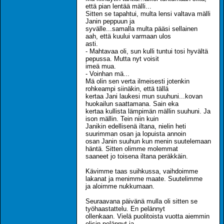
että pian lentää mälli...
Sitten se tapahtui, multa lensi valtava mälli
Janin peppuun ja
syvälle...samalla multa pääsi sellainen
aah, että kuului varmaan ulos
asti.
- Mahtavaa oli, sun kulli tuntui tosi hyvältä
pepussa. Mutta nyt voisit
imeä mua.
- Voinhan mä...
Mä olin sen verta ilmeisesti jotenkin
rohkeampi siinäkin, että tällä
kertaa Jani laukesi mun suuhuni...kovan
huokailun saattamana. Sain eka
kertaa kullista lämpimän mällin suuhuni. Ja
ison mällin. Tein niin kuin
Janikin edellisenä iltana, nielin heti
suurimman osan ja lopuista annoin
osan Janin suuhun kun menin suutelemaan
häntä. Sitten olimme molemmat
saaneet jo toisena iltana peräkkäin.
Kävimme taas suihkussa, vaihdoimme
lakanat ja menimme maate. Suutelimme
ja aloimme nukkumaan.
Seuraavana päivänä mulla oli sitten se
työhaastattelu. En pelännyt
ollenkaan. Vielä puolitoista vuotta aiemmin
olisin pelännyt ja