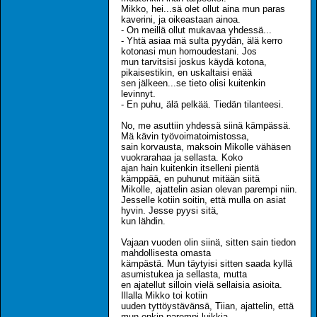
Mikko, hei...sä olet ollut aina mun paras
kaverini, ja oikeastaan ainoa.
- On meillä ollut mukavaa yhdessä...
- Yhtä asiaa mä sulta pyydän, älä kerro
kotonasi mun homoudestani. Jos
mun tarvitsisi joskus käydä kotona,
pikaisestikin, en uskaltaisi enää
sen jälkeen...se tieto olisi kuitenkin
levinnyt.
- En puhu, älä pelkää. Tiedän tilanteesi.
No, me asuttiin yhdessä siinä kämpässä.
Mä kävin työvoimatoimistossa,
sain korvausta, maksoin Mikolle vähäsen
vuokrarahaa ja sellasta. Koko
ajan hain kuitenkin itselleni pientä
kämppää, en puhunut mitään siitä
Mikolle, ajattelin asian olevan parempi niin.
Jesselle kotiin soitin, että mulla on asiat
hyvin. Jesse pyysi sitä,
kun lähdin.
Vajaan vuoden olin siinä, sitten sain tiedon
mahdollisesta omasta
kämpästä. Mun täytyisi sitten saada kyllä
asumistukea ja sellasta, mutta
en ajatellut silloin vielä sellaisia asioita.
Illalla Mikko toi kotiin
uuden tyttöystävänsä, Tiian, ajattelin, että
mun onkin parempi luikkia