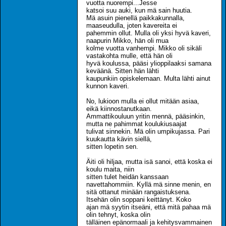
vuotta nuorempi...Jesse
katsoi suu auki, kun mä sain huutia.
Mä asuin pienellä paikkakunnalla,
maaseudulla, joten kavereita ei
pahemmin ollut. Mulla oli yksi hyvä kaveri,
naapurin Mikko, hän oli mua
kolme vuotta vanhempi. Mikko oli sikäli
vastakohta mulle, että hän oli
hyvä koulussa, pääsi ylioppilaaksi samana
keväänä. Sitten hän lähti
kaupunkiin opiskelemaan. Multa lähti ainut
kunnon kaveri.
No, lukioon mulla ei ollut mitään asiaa,
eikä kiinnostanutkaan.
Ammattikouluun yritin mennä, pääsinkin,
mutta ne pahimmat koulukiusaajat
tulivat sinnekin. Mä olin umpikujassa. Pari
kuukautta kävin siellä,
sitten lopetin sen.
Äiti oli hiljaa, mutta isä sanoi, että koska ei
koulu maita, niin
sitten tulet heidän kanssaan
navettahommiin. Kyllä mä sinne menin, en
sitä ottanut minään rangaistuksena.
Itsehän olin soppani keittänyt. Koko
ajan mä syytin itseäni, että mitä pahaa mä
olin tehnyt, koska olin
tälläinen epänormaali ja kehitysvammainen