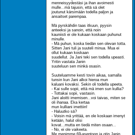
menneisyydestäsi ja ihan avoimesti
mulle...mä tajusin, että sä olet
joutunut kärsimään todella paljon ja
ansaitset parempaa.
Mä pyrskähdin taas itkuun, pyysin
anteeksi ja sanoin, että noin
kauniisti ei ole kukaan koskaan puhunut
minulle.
- Mä puhun, koska tiedän sen olevan totta.
Sitten Jani tuli ja suuteli minua. Mua ei
ollut kukaan koskaan
suudellut. Ja Jani teki sen todella upeasti.
Yritin vastata Janin
suuteluun sen minkä osasin.
Suuteluamme kesti tovin aikaa, samalla
tunsin kun Jani alkoi hieroa mun
kaluani kovaksi. Sekin oli todella upeeta.
- Kai sulle sopii, että mä imen sun kullia?
- Tottakai sopii, vastasin.
Jani aloitti imemisen...voi taivas, miten se
oli ihanaa. Eka kertaa
mun kulliani imettiin!
- Haluutko sä?
- Voisin mä yrittää, en ole koskaan imenyt
ketään, halut olisi
kovat...mutta en tiedä miten osaan...
- No, ei ole vaikeeta.
Me menimme 69-asentoon ja otin Janin