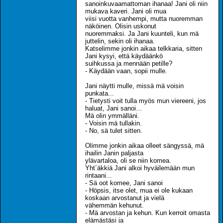
sanoinkuvaamattoman ihanaa! Jani oli niin
mukava kaveri. Jani oli mua
viisi vuotta vanhempi, mutta nuoremman
näköinen. Olisin uskonut
nuoremmaksi. Ja Jani kuunteli, kun mä
juttelin, sekin oli ihanaa.
Katselimme jonkin aikaa telkkaria, sitten
Jani kysyi, että käydäänkö
suihkussa ja mennään petille?
- Käydään vaan, sopii mulle.
Jani näytti mulle, missä mä voisin
punkata...
- Tietysti voit tulla myös mun viereeni, jos
haluat, Jani sanoi...
Mä olin ymmälläni.
- Voisin mä tullakin.
- No, sä tulet sitten.
Olimme jonkin aikaa olleet sängyssä, mä
ihailin Janin paljasta
ylävartaloa, oli se niin komea.
Yht´äkkiä Jani alkoi hyväilemään mun
rintaani...
- Sä oot komee, Jani sanoi
- Höpsis, itse olet, mua ei ole kukaan
koskaan arvostanut ja vielä
vähemmän kehunut.
- Mä arvostan ja kehun. Kun kerroit omasta
elämästäsi ja