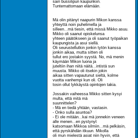
sain bussilipun kaupunkiin.
Tuntemattomaan elämään.
Mä olin pitänyt naapurin Mikon kanssa
yhteyttä noin puhelimella ja
silleen...mä tiesin, että missä Mikko asuu.
Mikko oli saanut opiskelunsa
yhteen päätökseen ja oli saanut työpaikan
kaupungista ja asui siellä.
Oli seurustellutkin jonkin tytön kanssa
jonkin aikaa, mutta sitten oli
tullut ero jostakin syystä. No, mä menin
käymään Mikon luona ja
juteltiin ihan niitä näitä...intistä sun
muusta. Mikko oli itsekin jokin
aikaa sitten vapautunut sieltä, kolme
vuotta vanhempi kun oli. Oli
tosin ollut lykkäystä opintojen takia.
Jossakin vaiheessa Mikko sitten kysyi
multa, että mitä mä
suunnittelen?
- Mä en tiedä yhtään, vastasin.
- Onko sulla asuntoa?
- Ei ole mitään...kai mä jonnekin veneen
alle menen...en pystynyt
katsomaan Mikkoa silmiin...mä pelkäsin,
että pyrskähdän itkuun. Mikolla
oli mun mielestä asiat niin hyvin, että