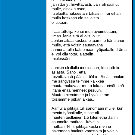
jännittänyt hirvittävästi. Jani oli saanut
mulle, ainakin osan,
itseluottamuksestani takaisin. Tai eihän
mulla koskaan ole sellaista
ollutkaan.
Haastattelija kehui mun avoimuuttani,
ilman Jania sitä ei olisi ollut.
Jonkin aikaa keskusteltuamme hän sanoi
mulle, että voisin sauraavana
aamuna tulla katsomaan työpaikalle. Tämä
ei voi olla totta, ajattelin
mielessäni.
Janikin oli illalla innoissaan, kun juttelin
asiasta. Sanoi, että
toivottavasti pääsisit töihin. Sinä iltanakin
me sängyssä teimme kaikkea
muuta mukavaa, mutta lakanat eivät sinä
iltana enää menneet pesuun.
Muuten hieroimme ja hyväilimme
toisiamme pitkän aikaa...
Aamulla johtaja tuli sanomaan mulle, kun
menin työpaikalle, sinne oli
muuten tuollainen 1,5 kilometriä Janin
asunnolta matkaa...kävelin
matkan. Niin, johtaja käski mennä
hakemaan haalarit varastolta ja voisin