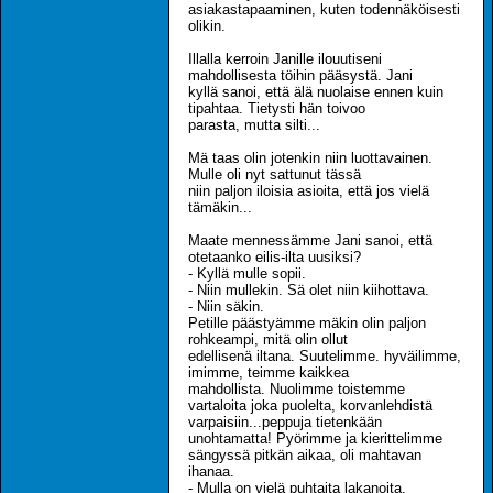
asiakastapaaminen, kuten todennäköisesti
olikin.
Illalla kerroin Janille ilouutiseni
mahdollisesta töihin pääsystä. Jani
kyllä sanoi, että älä nuolaise ennen kuin
tipahtaa. Tietysti hän toivoo
parasta, mutta silti...
Mä taas olin jotenkin niin luottavainen.
Mulle oli nyt sattunut tässä
niin paljon iloisia asioita, että jos vielä
tämäkin...
Maate mennessämme Jani sanoi, että
otetaanko eilis-ilta uusiksi?
- Kyllä mulle sopii.
- Niin mullekin. Sä olet niin kiihottava.
- Niin säkin.
Petille päästyämme mäkin olin paljon
rohkeampi, mitä olin ollut
edellisenä iltana. Suutelimme. hyväilimme,
imimme, teimme kaikkea
mahdollista. Nuolimme toistemme
vartaloita joka puolelta, korvanlehdistä
varpaisiin...peppuja tietenkään
unohtamatta! Pyörimme ja kierittelimme
sängyssä pitkän aikaa, oli mahtavan
ihanaa.
- Mulla on vielä puhtaita lakanoita,