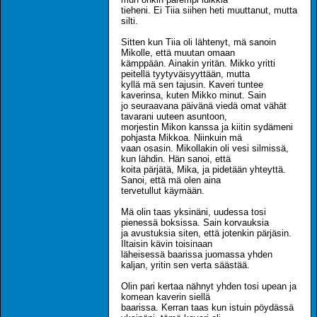
tieheni. Ei Tiia siihen heti muuttanut, mutta
silti.
Sitten kun Tiia oli lähtenyt, mä sanoin
Mikolle, että muutan omaan
kämppään. Ainakin yritän. Mikko yritti
peitellä tyytyväisyyttään, mutta
kyllä mä sen tajusin. Kaveri tuntee
kaverinsa, kuten Mikko minut. Sain
jo seuraavana päivänä viedä omat vähät
tavarani uuteen asuntoon,
morjestin Mikon kanssa ja kiitin sydämeni
pohjasta Mikkoa. Niinkuin mä
vaan osasin. Mikollakin oli vesi silmissä,
kun lähdin. Hän sanoi, että
koita pärjätä, Mika, ja pidetään yhteyttä.
Sanoi, että mä olen aina
tervetullut käymään.
Mä olin taas yksinäni, uudessa tosi
pienessä boksissa. Sain korvauksia
ja avustuksia siten, että jotenkin pärjäsin.
Iltaisin kävin toisinaan
läheisessä baarissa juomassa yhden
kaljan, yritin sen verta säästää.
Olin pari kertaa nähnyt yhden tosi upean ja
komean kaverin siellä
baarissa. Kerran taas kun istuin pöydässä