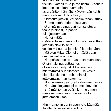
yksinäni, tämä kaveri oli
tiskillä...katseli mua ja mä häntä...käänsin
katseeni pois kun huomasin
asian. Sitten hän lähti kävelemään kohti
mun pöytääni. Tuli ja kysyi:
- Odotatko jotakin, vai saako tähän istua?
- En mä ketään odota, istu vaan.
- Olen nähnyt sinut pari kertaa istuvan
täällä yksinäsi, ja päätin
tulla juttelemaan.
- No, ei mitään.
- Mitä sulle muuten kuuluu, olet vaikuttanut
jotenkin alakuloiselta,
voinko mä auttaa jotenkin? Mä olen Jani.
- Mä olen Mika. Olen ollut täällä vaan
omissa ajatuksissani...
- No, pääasia on, että asiat on kunnossa.
Olisin halunnut auttaa, jos
olisin vaan pystynyt. Mua vaan on
mietityttänyt sun tilanteesi. Ja koska
olet ollut yksinäsi, rohkenin tulla
juttelemaan, ihan kaverina.
Silloin en enää pystynyt salaamaan asiaa.
- No, tämä kaljatuoppi on mun kaverini.
- Sitä mä hieman epäilinkin. Tule mun
mukaani, mennään mun asunnolle
juttelemaan lisää...
Niin mä menin Janin asunnolle käymään.
Janilla oli iso asunto, kolme