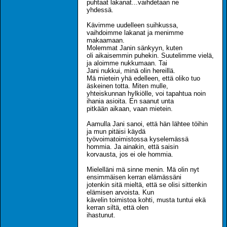
puhtaat lakanat...vaihdetaan ne
yhdessä.
Kävimme uudelleen suihkussa,
vaihdoimme lakanat ja menimme
makaamaan.
Molemmat Janin sänkyyn, kuten
oli aikaisemmin puhekin. Suutelimme vielä,
ja aloimme nukkumaan. Tai
Jani nukkui, minä olin hereillä.
Mä mietein yhä edelleen, että oliko tuo
äskeinen totta. Miten mulle,
yhteiskunnan hylkiölle, voi tapahtua noin
ihania asioita. En saanut unta
pitkään aikaan, vaan mietein.
Aamulla Jani sanoi, että hän lähtee töihin
ja mun pitäisi käydä
työvoimatoimistossa kyselemässä
hommia. Ja ainakin, että saisin
korvausta, jos ei ole hommia.
Mielelläni mä sinne menin. Mä olin nyt
ensimmäisen kerran elämässäni
jotenkin sitä mieltä, että se olisi sittenkin
elämisen arvoista. Kun
kävelin toimistoa kohti, musta tuntui ekä
kerran siltä, että olen
ihastunut.