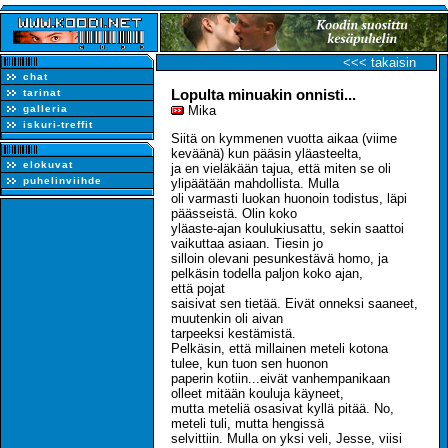
<<< takaisin
chat
Lopulta minuakin onnisti...
tarinat
galleria
Mika
iskuri-treffit
Siitä on kymmenen vuotta aikaa (viime
keväänä) kun pääsin yläasteelta,
elokuvat
ja en vieläkään tajua, että miten se oli
puhelinviihde
ylipäätään mahdollista. Mulla
oli varmasti luokan huonoin todistus, läpi
päässeistä. Olin koko
yläaste-ajan koulukiusattu, sekin saattoi
vaikuttaa asiaan. Tiesin jo
silloin olevani pesunkestävä homo, ja
pelkäsin todella paljon koko ajan,
että pojat
saisivat sen tietää. Eivät onneksi saaneet,
muutenkin oli aivan
tarpeeksi kestämistä.
Pelkäsin, että millainen meteli kotona
tulee, kun tuon sen huonon
paperin kotiin...eivät vanhempanikaan
olleet mitään kouluja käyneet,
mutta meteliä osasivat kyllä pitää. No,
meteli tuli, mutta hengissä
selvittiin. Mulla on yksi veli, Jesse, viisi