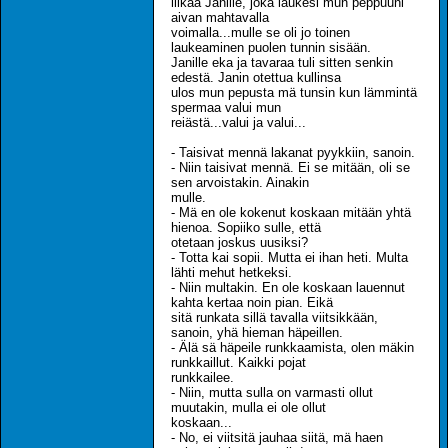
liikaa Janille, joka laukesi mun peppuuni
aivan mahtavalla
voimalla...mulle se oli jo toinen
laukeaminen puolen tunnin sisään.
Janille eka ja tavaraa tuli sitten senkin
edestä. Janin otettua kullinsa
ulos mun pepusta mä tunsin kun lämmintä
spermaa valui mun
reiästä...valui ja valui...
- Taisivat mennä lakanat pyykkiin, sanoin.
- Niin taisivat mennä. Ei se mitään, oli se
sen arvoistakin. Ainakin
mulle.
- Mä en ole kokenut koskaan mitään yhtä
hienoa. Sopiiko sulle, että
otetaan joskus uusiksi?
- Totta kai sopii. Mutta ei ihan heti. Multa
lähti mehut hetkeksi.
- Niin multakin. En ole koskaan lauennut
kahta kertaa noin pian. Eikä
sitä runkata sillä tavalla viitsikkään,
sanoin, yhä hieman häpeillen.
- Älä sä häpeile runkkaamista, olen mäkin
runkkaillut. Kaikki pojat
runkkailee.
- Niin, mutta sulla on varmasti ollut
muutakin, mulla ei ole ollut
koskaan...
- No, ei viitsitä jauhaa siitä, mä haen