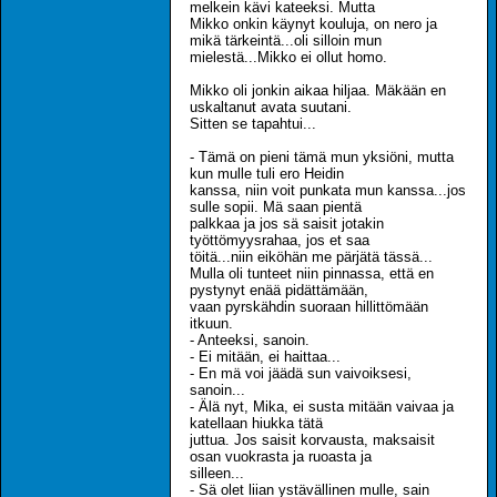
melkein kävi kateeksi. Mutta
Mikko onkin käynyt kouluja, on nero ja
mikä tärkeintä...oli silloin mun
mielestä...Mikko ei ollut homo.
Mikko oli jonkin aikaa hiljaa. Mäkään en
uskaltanut avata suutani.
Sitten se tapahtui...
- Tämä on pieni tämä mun yksiöni, mutta
kun mulle tuli ero Heidin
kanssa, niin voit punkata mun kanssa...jos
sulle sopii. Mä saan pientä
palkkaa ja jos sä saisit jotakin
työttömyysrahaa, jos et saa
töitä...niin eiköhän me pärjätä tässä...
Mulla oli tunteet niin pinnassa, että en
pystynyt enää pidättämään,
vaan pyrskähdin suoraan hillittömään
itkuun.
- Anteeksi, sanoin.
- Ei mitään, ei haittaa...
- En mä voi jäädä sun vaivoiksesi,
sanoin...
- Älä nyt, Mika, ei susta mitään vaivaa ja
katellaan hiukka tätä
juttua. Jos saisit korvausta, maksaisit
osan vuokrasta ja ruoasta ja
silleen...
- Sä olet liian ystävällinen mulle, sain