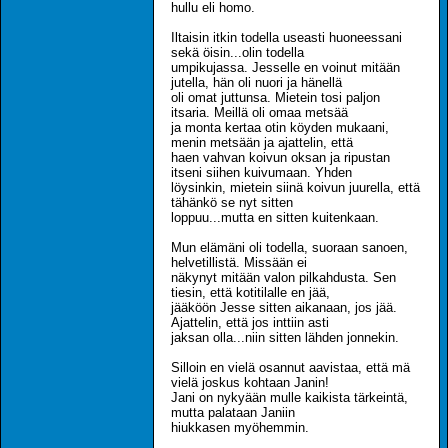
hullu eli homo.
Iltaisin itkin todella useasti huoneessani
sekä öisin...olin todella
umpikujassa. Jesselle en voinut mitään
jutella, hän oli nuori ja hänellä
oli omat juttunsa. Mietein tosi paljon
itsaria. Meillä oli omaa metsää
ja monta kertaa otin köyden mukaani,
menin metsään ja ajattelin, että
haen vahvan koivun oksan ja ripustan
itseni siihen kuivumaan. Yhden
löysinkin, mietein siinä koivun juurella, että
tähänkö se nyt sitten
loppuu...mutta en sitten kuitenkaan.
Mun elämäni oli todella, suoraan sanoen,
helvetillistä. Missään ei
näkynyt mitään valon pilkahdusta. Sen
tiesin, että kotitilalle en jää,
jääköön Jesse sitten aikanaan, jos jää.
Ajattelin, että jos inttiin asti
jaksan olla...niin sitten lähden jonnekin.
Silloin en vielä osannut aavistaa, että mä
vielä joskus kohtaan Janin!
Jani on nykyään mulle kaikista tärkeintä,
mutta palataan Janiin
hiukkasen myöhemmin.