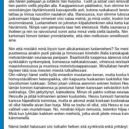
alla hänen pallejaan ja siitäkös hän hurjistui. Tuolit ja astiat vain lensi
tien pantiin siellä pöydän alla. Kauppareissun päätteeksi, kun olimme ki
ostoskärryjen täyttämisestä kassajonolle asti, kotona ruokakassit lensiv
lattiaa ja minua nussittiin naulakon alla. Illansuussa, kun olimme tuloss
juoksemaan kilpaa viimeiset viisi sataa metriä, ja minä voitin, koskin ko
ensimmäisenä. Luolamieheni on julmetun kilpailuhenkinen eikä kerta ka
häviämistä. Niinpä sain pampusta taas heti eteisessä. Illalla saunassa 
iholleen ja niin se raivostunut sonni astui minut vielä siellä lauteilla. Niin
kertomani himoni tietäen ymmärtänette, että olen melkoisen onnellisest
aina.
Niin että mistäkö minä löysin tuon alkukantaisen luolamieheni? Se meni n
puutteessa ainakin puoli päivää ja himoissani kiirehdin illalla kantakapa
metsästämään seuraavaa panijaani. Baaritiskillä tuoppinsa ääressä istu
synkkääkin synkempänä, komeassa nahkatakissaan, vihreissä reisitasku
maastohousuissa ja mustissa motoristisaappaissaan. Minullahan herahti
täyteen tätä isoa miesten miestä tutkaillessani.
Olin nähnyt hänet siellä kyllä ennenkin muutaman kerran, mutta koska ba
homoystävällinen heteropaikka, olin kaipuusta huokaisten luokitellut hän
toivottomien luokkaan. Sitten jotain viikkoa aiemmin entinen hoitoni Hes
tämän korston kainaloonsa ja poistunut hänen kanssaan selvästikin kohti
seikkailuja. Olin järkyttynyt, kateudesta. Minun oli pakko soittaa seura
Hessulle ja pitää kolmannen asteen kuulustelu. Hessu tunnusti harrast
kanssa häpeällistä toimintaa, mutta ei aikonut enää koskaan koskeakaan
oli ollut hänelle aivan liian hurja. Mitä se touhu oli ollut, sitä Hessu ei 
valitteli vain mustelmiaan. No, minähän kiljuin riemusta, tietenkin hiljaa
Minä kun tykkään kaikkein eniten miehistä, jotka eivät pitele minua kui
kämmenellä.
Nämä tiedot halussani siis tutkailin hetken sitä synkkistä enkä yrittänyt hi