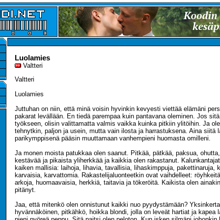
Luolamies
Valtteri
Valtteri
Luolamies
Juttuhan on niin, että minä voisin hyvinkin kevyesti viettää elämäni per
pakarat levällään. En tiedä parempaa kuin pantavana oleminen. Jos sitä
työkseen, olisin valittamatta valmis vaikka kuinka pitkiin ylitöihin. Ja o
tehnytkin, paljon ja usein, mutta vain ilosta ja harrastuksena. Aina siitä 
parikymppisenä pääsin muuttamaan vanhempieni huomasta omilleni.
Ja monen moista patukkaa olen saanut. Pitkää, pätkää, paksua, ohutta,
kestävää ja pikaista yliherkkää ja kaikkia olen rakastanut. Kalunkantajat
kaiken mallisia: laihoja, lihavia, tavallisia, lihaskimppuja, pakettinaruja, 
karvaisia, karvattomia. Rakastelijaluonteetkin ovat vaihdelleet: röyhkeitä,
arkoja, huomaavaisia, herkkiä, taitavia ja tökeröitä. Kaikista olen ainakin 
pitänyt.
Jaa, että mitenkö olen onnistunut kaikki nuo pyydystämään? Yksinkert
hyvännäköinen, pitkähkö, hoikka blondi, jolla on leveät hartiat ja kapea l
pieni pyöreä peppu. Sitä paitsi olen peloton. Kun isken silmäni johonkin 