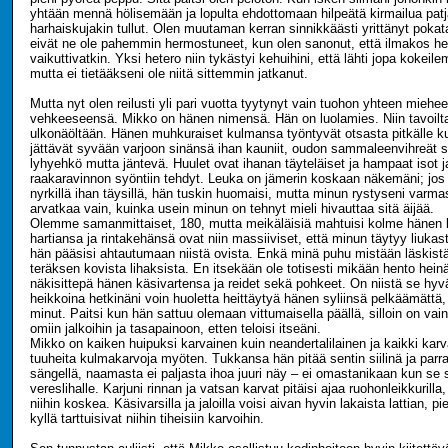
yhtään mennä hölisemään ja lopulta ehdottomaan hilpeätä kirmailua patja
harhaiskujakin tullut. Olen muutaman kerran sinnikkäästi yrittänyt pokat
eivät ne ole pahemmin hermostuneet, kun olen sanonut, että ilmakos he 
vaikuttivatkin. Yksi hetero niin tykästyi kehuihini, että lähti jopa kokei
mutta ei tietääkseni ole niitä sittemmin jatkanut.
Mutta nyt olen reilusti yli pari vuotta tyytynyt vain tuohon yhteen miehe
vehkeeseensä. Mikko on hänen nimensä. Hän on luolamies. Niin tavoilt
ulkonäöltään. Hänen muhkuraiset kulmansa työntyvät otsasta pitkälle kuin
jättävät syvään varjoon sinänsä ihan kauniit, oudon sammaleenvihreät 
lyhyehkö mutta jäntevä. Huulet ovat ihanan täyteläiset ja hampaat isot j
raakaravinnon syöntiin tehdyt. Leuka on jämerin koskaan näkemäni; jos t
nyrkillä ihan täysillä, hän tuskin huomaisi, mutta minun rystyseni varmas
arvatkaa vain, kuinka usein minun on tehnyt mieli hivauttaa sitä äijää.
Olemme samanmittaiset, 180, mutta meikäläisiä mahtuisi kolme hänen
hartiansa ja rintakehänsä ovat niin massiiviset, että minun täytyy liukast
hän pääsisi ahtautumaan niistä ovista. Enkä minä puhu mistään läskistä.
teräksen kovista lihaksista. En itsekään ole totisesti mikään hento hein
näkisittepä hänen käsivartensa ja reidet sekä pohkeet. On niistä se hyvä
heikkoina hetkinäni voin huoletta heittäytyä hänen syliinsä pelkäämättä,
minut. Paitsi kun hän sattuu olemaan vittumaisella päällä, silloin on vain
omiin jalkoihin ja tasapainoon, etten teloisi itseäni.
Mikko on kaiken huipuksi karvainen kuin neandertalilainen ja kaikki karv
tuuheita kulmakarvoja myöten. Tukkansa hän pitää sentin siilinä ja parran
sängellä, naamasta ei paljasta ihoa juuri näy – ei omastanikaan kun se s
vereslihalle. Karjuni rinnan ja vatsan karvat pitäisi ajaa ruohonleikkurilla,
niihin koskea. Käsivarsilla ja jaloilla voisi aivan hyvin lakaista lattian, 
kyllä tarttuisivat niihin tiheisiin karvoihin.