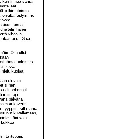
vät, kun minua saman
nastelleet
ät pitkin eteisen
a lenkiltä, äidyimme
tiovea
ikkiaan kestä
puhaltelin hänen
 että ylhäällä
i rakastunut. Saan
äin. Olin ollut
kkaani
ksi tämä luolamies
llisissa
 nielu kuolaa
ari oli vain
et siihen
su oli pokannut
 intiimejä
avana päivänä
aneensa kaverin
 tyyppiin, sillä tämä
suostunut kuvailemaan,
 mielessäni vain.
n kukkaa
llitä itseäni.