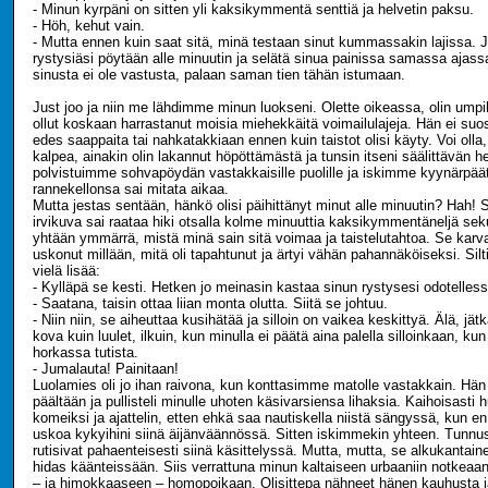
- Minun kyrpäni on sitten yli kaksikymmentä senttiä ja helvetin paksu.
- Höh, kehut vain.
- Mutta ennen kuin saat sitä, minä testaan sinut kummassakin lajissa. 
rystysiäsi pöytään alle minuutin ja selätä sinua painissa samassa ajass
sinusta ei ole vastusta, palaan saman tien tähän istumaan.
Just joo ja niin me lähdimme minun luokseni. Olette oikeassa, olin ump
ollut koskaan harrastanut moisia miehekkäitä voimailulajeja. Hän ei suo
edes saappaita tai nahkatakkiaan ennen kuin taistot olisi käyty. Voi olla,
kalpea, ainakin olin lakannut höpöttämästä ja tunsin itseni säälittävän h
polvistuimme sohvapöydän vastakkaisille puolille ja iskimme kyynärpä
rannekellonsa sai mitata aikaa.
Mutta jestas sentään, hänkö olisi päihittänyt minut alle minuutin? Hah
irvikuva sai raataa hiki otsalla kolme minuuttia kaksikymmentäneljä seku
yhtään ymmärrä, mistä minä sain sitä voimaa ja taistelutahtoa. Se karv
uskonut millään, mitä oli tapahtunut ja ärtyi vähän pahannäköiseksi. Silti
vielä lisää:
- Kylläpä se kesti. Hetken jo meinasin kastaa sinun rystysesi odotelless
- Saatana, taisin ottaa liian monta olutta. Siitä se johtuu.
- Niin niin, se aiheuttaa kusihätää ja silloin on vaikea keskittyä. Älä, jätk
kova kuin luulet, ilkuin, kun minulla ei päätä aina palella silloinkaan, kun
horkassa tutista.
- Jumalauta! Painitaan!
Luolamies oli jo ihan raivona, kun konttasimme matolle vastakkain. Hän
päältään ja pullisteli minulle uhoten käsivarsiensa lihaksia. Kaihoisasti 
komeiksi ja ajattelin, etten ehkä saa nautiskella niistä sängyssä, kun en
uskoa kykyihini siinä äijänväännössä. Sitten iskimmekin yhteen. Tunnust
rutisivat pahaenteisesti siinä käsittelyssä. Mutta, mutta, se alkukantaine
hidas käänteissään. Siis verrattuna minun kaltaiseen urbaaniin notkeaan
– ja himokkaaseen – homopoikaan. Olisittepa nähneet hänen kauhusta ja