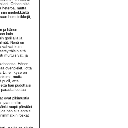
llani. Onhan niitä
a heteroa, mutta
niin miehekkäiltä
lemaan homoleikkejä,
en ja hänen
aan kuin
 gorillalla ja
silmät. Nenä on
a vahvat kuin
äräyttäisin sitä
ti murtuisivat, ja
 kehoonsa. Hänen
aa ovenpielet, jotta
 Ei, ei, kyse on
änkorsi, mutta
 puoli, että
 että hän pudottaisi
 parasta luottaa
at ovat pikimustia
 parin millin
änki raapii pärstäni
 jos hän siis antaisi
pienimmätkin roskat