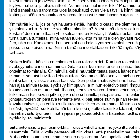
kaksi irtotakkia ja ovessa solmiot. Eteisen vaatehuoneen oven lapussa ke
löytyvät urheilu- ja ulkovaatteet. No, mitä se luolamies teki? Pää muuttu
lähti sanaakaan sanomatta ulos ja paukautti oven vielä täysillä kiinni per
kotiin päissään ja sanaakaan sanomatta nussi minua ihanan hurjana – se
Ymmärrän kyllä, jos te nyt haluatte tietää, ihanko oikeasti me olemme 
yli kaksi vuotta. Miten se voi olla mahdollista? Miksi minä olen suostun
kestän? Joo, niin pitkään yhteiseloamme on kestänyt. Vaikka luolamieh
turha puhua tunteista, minä vähän luulen, että minä itse olen syvästi r
Jep, näin on. Katsokaas, kun sen kalu on kaksikymmentäkaksi senttiä 
paksu ja se seisoo aina. Niin ja tämä neandertalilaiseni tykkää myös käy
turhaan.
Kaiken lisäksi hänellä on erikoinen tapa ratkoa riidat. Kun hän raivostu
syöksyy oitis panemaan minua. Sitä se on, kun mies ei osaa puhua, tos
ongelmat toimimalla. On minulla kaksi muutakin tapaa saada hänet nai
minua ei sattuisi huvittaa lietsoa riitaa. Saatan esittää sen villimiehen 
saaliseläintä, vaikka somaa kaurista. Sen pedon metsästyshimo herää he
hän ajaa minua takaa, syöksyy kimppuuni ja minun epätoivoisesti rimpu
kourissaan hän astuu minut. Ihanaa, sen vain sanon. Toinen keino on, e
leikkimään tosi kovaa jätkää, joka uhoaa hänellä pahapäisenä. Tieten
johtajauroksen on pantava terhentelevä kilpailijauros kuriin ja hän tekee 
kovakouraisesti, en voi kuin uikuttaa onnellisen avuttomana. Mutta jos y
hellästi, hyväillä, suukotella häntä ja kuiskia, sotkettaisiinko lakanat, 
halveksivasti, työntää minut syrjään ja jatkaa telkkarin katselua, luultavas
nyrkkeily- tai painiottelu.
Siitä potenssista pari esimerkkiä. Toissa viikolla naimme joka ilta vähin
useammin. Tällä viikolla perseeni oli niin kipeä, että paneskelimme vain
Mutta eilen lauantaina teimme sen jo neljä kertaa. Aamupalalla kutittelin