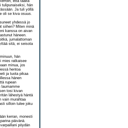
rroin, että täältä
i tulipunaiseksi, hän
ässään. Ja tuli yöllä
 oli se kiva osuus.
asuneet yhdessä jo
ut siihen? Miten minä
eni kanssa on aivan
akastunut häneen.
pitkä, jumalattoman
ttää sitä, ei seisota
u minuun, hän
i mies ratkaisee
maan minua, jos
edessä hentoa
ti ja tuota pikaa
illessa hänen
ttä rupean
kin laumamme
sen tosi kivan
ritän lähestyä häntä
hän vain murahtaa
ti silloin tulee joku
tään kerran, monesti
 parina päivänä.
 varpaillani pöydän