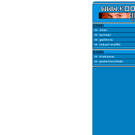
chat
tarinat
galleria
iskuri-treffit
elokuvat
puhelinviihde