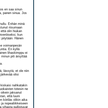
Jos en saa sinun
a, panen sinua. Jos
ihullu. Enhän minä
stunut riisumaan
 että olin hiukan
eiveröiseksi, kun
ät pöytään. Hänen
! Se voimanpesän
ntia. En kyllä
ainen lihaskimppu ei
 minun piti ärsyttää
a.
ä, lässytä, et ole niin
 järkevää olisi
 kiskaisi nahkatakin
huokaisten totesin ne
 oikein jaksanut
an, että luuni
n köriläs olikin aika
 ja nopealiikkeiseen
 vihasta pullistuvat