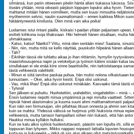
silmänsä, kun pariin otteeseen pitelin häntä allani tiukassa lukossa. Sii
itseäni yhtään, minä oikeasti pärjäsin loppujen lopuksi aika hyvin. Tiete
mahtanut mitään hänen voimilleen, mutta sen kuusi minuuttia neljätoista 
myöhemmin selvisi, nautin suunnattomasti – ennen kaikkea Mikon suor
hätääntyneestä kiroilusta. Olen minä vain aika poika!
Luolamies istui rintani päälle, kiskaisi t-paidan yltään paljastaen upean, 
esitteli kiihkona isoja lihaksiaan. Hiki helmeili hänen otsallaan, mutta hän
uhmakkaana:
- Katso, katso! Näetkö? Vittu, minä olen sentään mies! Saatana, sinusta
- Niin, niin, mutta mitä se kello näyttää, puuskutin hilpeänä hänen allaan
- Täh?
- Eiköhän tässä ole tuhlattu aikaa jo ihan riittämiin, hymyilin tyytyväise
maastohousujensa napin ja vetoketjun ja työnsin käteni sisään kalua tav
sinullakaan ei ole enää kiire sinne baaritiskille, niin tarkistetaanpa sama
tästä vehkeestä valehtelit.
- Minun ei siitä tarvitse paskaa puhua, hän mutisi nolona vilkaistuaan ke
tunnustaen. – Okei, aika hyvin kestit. Enpä olisi uskonut.
- Vau, mikä lihas! Enpä olisi uskonut minäkään. Kasvaako tämä tästä v
- Tyhmä!
Sen jälkeen ei puhuttu. Huohotettiin, urahdeltiin, vingahdeltiin – minä –, m
Ensin luolamies riepotti minua ympäriinsä ja repi minulta vaatteet. Sitte
riipivät hänet alastomaksi ja kuuma suuni ahmi malttamattomasti palja
Kun näin sen hirmunuijan, olin pillahtaa itkuun onnesta ja ahmin sen kita
kuin se mahtui. Yhdessä välissä se hurjimus yritti hiuksista minua repi
vehkeensä, mutta tarrasin hampaillani siihen niin tiukasti, että hän antoi
Haukkui minua kylläkin hulluksi.
Kun se kalu alkoi sykkiä huolestuttavasti, päästin sen lopulta irti, sillä e
loppuvan liian lyhyeen. Mikko nappasi nopeasti lattialla lojuvien housuje
kortsuja ja liukugeeliä – jätkä oli siis alun alkaen ollut metsästysretkell