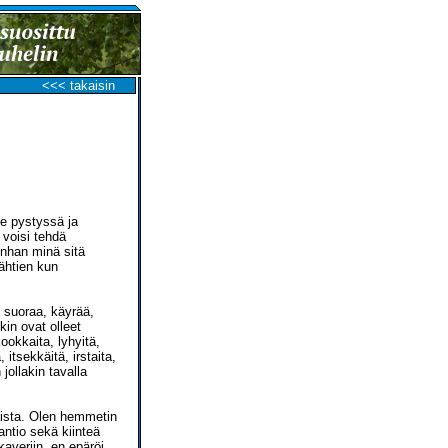
<<< takaisin
se pystyssä ja
 voisi tehdä
lenhan minä sitä
lähtien kun
 suoraa, käyrää,
kin ovat olleet
kookkaita, lyhyitä,
 itsekkäitä, irstaita,
jollakin tavalla
aista. Olen hemmetin
antio sekä kiinteä
kaveriin, en epäröi