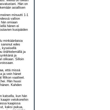
sti. Meillä on oikein
kasvatustani. Hän on
ekemään asiallisen
meinen minuutti 1-1
hdessä valtion
lä hän omiaan
iellä hänen ei
joutavien kusipäiden
lu minkäänlaisia
n sanonut edes
, kyseisellä
u örähtelemällä ja
 synkkänä ja
 olikaan. Silloin
ivoissaan.
aa, että missä
a ja vein hänet
t Mikon vaatteet.
Ehei. Hän huusi
t hänen. Kahden
en katsella, kun hän
 kaapin vetokoreihin
oisessa kaapissa
sut, kaksi pukua,