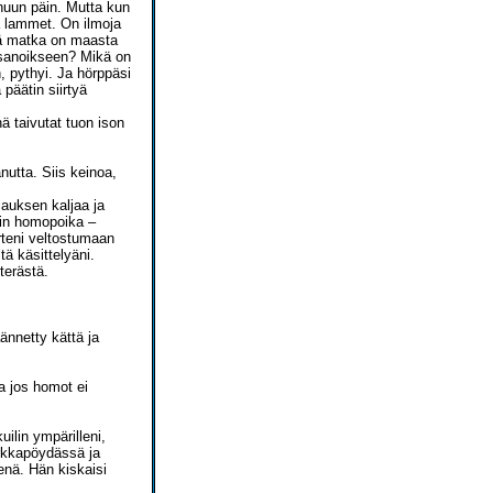
uun päin. Mutta kun
a lammet. On ilmoja
kä matka on maasta
 sanoikseen? Mikä on
, pythyi. Ja hörppäsi
päätin siirtyä
nä taivutat tuon ison
anutta. Siis keinoa,
ulauksen kaljaa ja
sin homopoika –
rteni veltostumaan
tä käsittelyäni.
terästä.
ännetty kättä ja
ta jos homot ei
ilin ympärilleni,
urkkapöydässä ja
enä. Hän kiskaisi