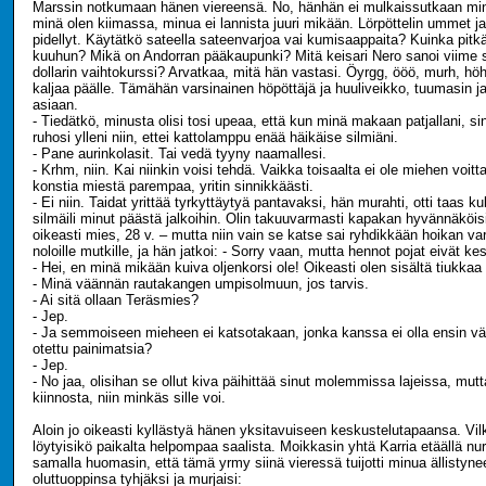
Marssin notkumaan hänen viereensä. No, hänhän ei mulkaissutkaan min
minä olen kiimassa, minua ei lannista juuri mikään. Lörpöttelin ummet j
pidellyt. Käytätkö sateella sateenvarjoa vai kumisaappaita? Kuinka pit
kuuhun? Mikä on Andorran pääkaupunki? Mitä keisari Nero sanoi viime
dollarin vaihtokurssi? Arvatkaa, mitä hän vastasi. Öyrgg, ööö, murh, höh
kaljaa päälle. Tämähän varsinainen höpöttäjä ja huuliveikko, tuumasin ja 
asiaan.
- Tiedätkö, minusta olisi tosi upeaa, että kun minä makaan patjallani, si
ruhosi ylleni niin, ettei kattolamppu enää häikäise silmiäni.
- Pane aurinkolasit. Tai vedä tyyny naamallesi.
- Krhm, niin. Kai niinkin voisi tehdä. Vaikka toisaalta ei ole miehen voitt
konstia miestä parempaa, yritin sinnikkäästi.
- Ei niin. Taidat yrittää tyrkyttäytyä pantavaksi, hän murahti, otti taas k
silmäili minut päästä jalkoihin. Olin takuuvarmasti kapakan hyvännäköi
oikeasti mies, 28 v. – mutta niin vain se katse sai ryhdikkään hoikan va
noloille mutkille, ja hän jatkoi: - Sorry vaan, mutta hennot pojat eivät kes
- Hei, en minä mikään kuiva oljenkorsi ole! Oikeasti olen sisältä tiukkaa 
- Minä väännän rautakangen umpisolmuun, jos tarvis.
- Ai sitä ollaan Teräsmies?
- Jep.
- Ja semmoiseen mieheen ei katsotakaan, jonka kanssa ei olla ensin vä
otettu painimatsia?
- Jep.
- No jaa, olisihan se ollut kiva päihittää sinut molemmissa lajeissa, mut
kiinnosta, niin minkäs sille voi.
Aloin jo oikeasti kyllästyä hänen yksitavuiseen keskustelutapaansa. Vilku
löytyisikö paikalta helpompaa saalista. Moikkasin yhtä Karria etäällä n
samalla huomasin, että tämä yrmy siinä vieressä tuijotti minua ällistyne
oluttuoppinsa tyhjäksi ja murjaisi: