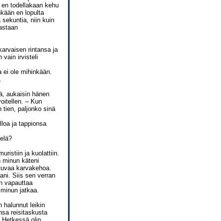
s en todellakaan kehu
nkään en lopulta
sekuntia, niin kuin
astaan
karvaisen rintansa ja
 vain irvisteli
 ei ole mihinkään.
.
nä, aukaisin hänen
oitellen. – Kun
n tien, paljonko sinä
lloa ja tappionsa
ielä?
uristiin ja kuolattiin.
n minun käteni
stuvaa karvakehoa.
ani. Siis sen verran
en vapauttaa
 minun jatkaa.
n halunnut leikin
nsa reisitaskusta
ä. Hetkessä olin