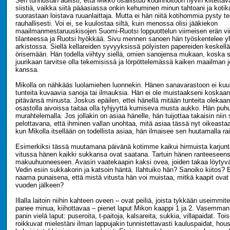
Sen tunnustan auliisti, että Mikko osallistuu kodinhoitoon hyvin kiitettävä
siistiä, vaikka siitä pääasiassa onkin kehuminen minun tahtoani ja koti
suorastaan loistava ruuanlaittaja. Mutta ei hän niitä kotihommia pysty t
rauhallisesti. Voi ei, se kuulostaa siltä, kuin menossa olisi jääkiekon
maailmanmestaruuskisojen Suomi-Ruotsi loppuottelun viimeisen erän vii
tilanteessa ja Ruotsi hyökkää. Sivu mennen sanoen hän työskentelee y
arkistossa. Siellä kellareiden syvyyksissä pölyisten papereiden keskel
örisemään. Hän todella viihtyy siellä, omien sanojensa mukaan, koska s
juurikaan tarvitse olla tekemisissä ja lörpöttelemässä kaiken maailman 
kanssa.
Mikolla on nähkääs luolamiehen luonnekin. Hänen sanavarastoon ei kuu
tunteita kuvaavia sanoja tai ilmauksia. Hän ei ole muistaakseni koskaa
pitävänsä minusta. Joskus epäilen, ettei hänellä mitään tunteita olekaan
osastolla aivoissa taitaa olla tyhjyyttä kumiseva musta aukko. Hän puhu
murahtelemalla. Jos jollakin on asiaa hänelle, hän tuijottaa takaisin niin
pelottavana, että ihminen vallan unohtaa, mitä asiaa tässä nyt oikeastaan
kun Mikolla itsellään on todellista asiaa, hän ilmaisee sen huutamalla ra
Esimerkiksi tässä muutamana päivänä kotimme kaikui hirmuista karjunt
vitussa hänen kaikki sukkansa ovat saatana. Tartuin hänen ranteeseens
makuuhuoneeseen. Avasin vaatekaapin kaksi ovea, joiden takaa löytyvä
Vedin esiin sukkakorin ja katsoin häntä. Ilahtuiko hän? Sanoiko kiitos? 
naama punaisena, että mistä vitusta hän voi muistaa, mitkä kaapit ova
vuoden jälkeen?
Illalla laitoin niihin kahteen oveen – ovat peiliä, joista tykkään useimmit
panee minua, kiihottavaa – pienet laput Mikon kaappi 1 ja 2. Vasemman
panin vielä laput: puseroita, t-paitoja, kalsareita, sukkia, villapaidat. T
roikkuvat mielestäni ilman lappujakin tunnistettavasti kauluspaidat, hou