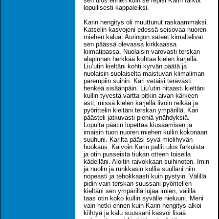
sen ulos ennen kuin se repisi Karin farkut
lopullisesti kappaleiksi.
Karin hengitys oli muuttunut raskaammaksi.
Katselin kasvojeni edessä seisovaa nuoren
miehen kalua. Auringon säteet kimaltelivat
sen päässä olevassa kirkkaassa
kiimatipassa. Nuolaisin varovasti terskan
alapinnan herkkää kohtaa kielen kärjellä.
Liu’utin kieltäni kohti kyrvän päätä ja
nuolaisin suolaiselta maistuvan kiimaliman
parempiin suihin. Kari vetäisi terävästi
henkeä sisäänpäin. Liu’utin hitaasti kieltäni
kullin tyvestä vartta pitkin aivan kärkeen
asti, missä kielen kärjellä livoin reikää ja
pyörittelin kieltäni terskan ympärillä. Kari
päästeli jatkuvasti pieniä ynähdyksiä.
Lopulta päätin lopettaa kiusaamisen ja
imaisin tuon nuoren miehen kullin kokonaan
suuhuni. Karilta pääsi syvä mielihyvän
huokaus. Kaivoin Karin pallit ulos farkuista
ja otin pusseista tiukan otteen toisella
kädelläni. Aloitin raivokkaan suihinoton. Imin
ja nuolin ja runkkasin kullia suullani niin
nopeasti ja tehokkaasti kuin pystyin. Välillä
pidin vain terskan suussani pyöritellen
kieltäni sen ympärillä lujaa imien, välillä
taas otin koko kullin syvälle nieluuni. Meni
vain hetki ennen kuin Karin hengitys alkoi
kiihtyä ja kalu suussani kasvoi lisää