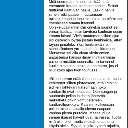
Mitä enemmän minulle tuli ikää, sitä
enemmän kotona oleminen ahdisti. Seinät
tuntuivat kaatuvan päälle. Laskin päiviä
siihen, että pääsen muuttamaan
opiskelemaan ja lopultakin aloittaa elämisen
itsenäisesti omana itsenäni.
Opiskelupaikankin olin onneksi saanut sen
verran kaukaa, ettei tarvitsisi kauhean usein
kotona käydä. Vielä muutaman viikon ajan
piti kuitenkin löytää jostain henkireikiä, etten
täysin pimahda. Yksi henkireikäni oli
sienestäminen ym. metsissä liikkuminen.
Metsässä sai olla aivan yksin omien
ajatustensa kanssa ilman minkäänlaisia
paineita mistään suunnalta. Ei tarvinnut
kuulla olevansa laiska ja saamaton, jos ei
ollut koko ajan työn touhussa.
Jälleen kerran eräänä sunnuntaina oli tilanne
kehittynyt siihen pisteeseen, että ilmoitin
äidilleni lähteväni katsomaan, joko
kanttarellit ovat nousseet. Otin sangon ja
suuntasin pellon laidasta lähtevää
metsätietä pitkin kohti tietämiäni
kanttarellipaikkoja. Katselin kulkiessani
pellon toisella laidalla olevaa naapurin
vanhaa pientä puutaloa. Maaseudulla
saman ikäiset kaverit ovat harvassa. Tuolla
niitä olisi ollut, mutta meidän ei annettu
käydä siellä. Syynä oli joku typerä rajariita,