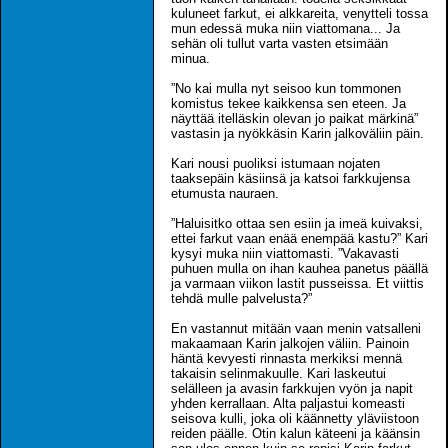
kuluneet farkut, ei alkkareita, venytteli tossa
mun edessä muka niin viattomana... Ja
sehän oli tullut varta vasten etsimään
minua.
”No kai mulla nyt seisoo kun tommonen
komistus tekee kaikkensa sen eteen. Ja
näyttää itelläskin olevan jo paikat märkinä”
vastasin ja nyökkäsin Karin jalkoväliin päin.
Kari nousi puoliksi istumaan nojaten
taaksepäin käsiinsä ja katsoi farkkujensa
etumusta nauraen.
”Haluisitko ottaa sen esiin ja imeä kuivaksi,
ettei farkut vaan enää enempää kastu?” Kari
kysyi muka niin viattomasti. ”Vakavasti
puhuen mulla on ihan kauhea panetus päällä
ja varmaan viikon lastit pusseissa. Et viittis
tehdä mulle palvelusta?”
En vastannut mitään vaan menin vatsalleni
makaamaan Karin jalkojen väliin. Painoin
häntä kevyesti rinnasta merkiksi mennä
takaisin selinmakuulle. Kari laskeutui
selälleen ja avasin farkkujen vyön ja napit
yhden kerrallaan. Alta paljastui komeasti
seisova kulli, joka oli käännetty yläviistoon
reiden päälle. Otin kalun käteeni ja käänsin