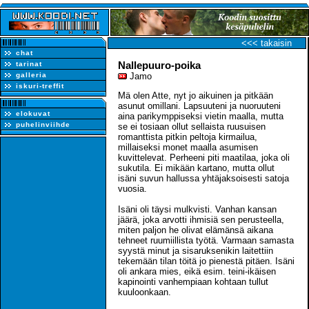
<<< takaisin
chat
Nallepuuro-poika
tarinat
galleria
Jamo
iskuri-treffit
Mä olen Atte, nyt jo aikuinen ja pitkään
asunut omillani. Lapsuuteni ja nuoruuteni
elokuvat
aina parikymppiseksi vietin maalla, mutta
puhelinviihde
se ei tosiaan ollut sellaista ruusuisen
romanttista pitkin peltoja kirmailua,
millaiseksi monet maalla asumisen
kuvittelevat. Perheeni piti maatilaa, joka oli
sukutila. Ei mikään kartano, mutta ollut
isäni suvun hallussa yhtäjaksoisesti satoja
vuosia.
Isäni oli täysi mulkvisti. Vanhan kansan
jäärä, joka arvotti ihmisiä sen perusteella,
miten paljon he olivat elämänsä aikana
tehneet ruumiillista työtä. Varmaan samasta
syystä minut ja sisaruksenikin laitettiin
tekemään tilan töitä jo pienestä pitäen. Isäni
oli ankara mies, eikä esim. teini-ikäisen
kapinointi vanhempiaan kohtaan tullut
kuuloonkaan.