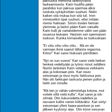
paksuutta merkkinä lähestyvästä
laukeamisesta. Karin huulilta pääsi
parahdus kun paksua spermaa alkoi
ruiskuta sykäyksittäin suuhuni. Nielin
kaiken sitä mukaa kun sitä tuli. Imin
viimeisetkin tipat suuhuni, ettei mitään
menisi hukkaan. Siirsin itseäni hieman
ylemmäs ja laskin pääni Karin vatsalle.
Karin kulli jäi vartaloidemme väliin sen pään
osuessa leukaani. Haistoin sen spermaisen
tuoksun. Kuinka kiimaiselta se tuoksuikaan.
”Ei vittu vittu vittu vittu... Mä en ole
varmaan ikinä saanut tällaista orgasmia.
Kiitos!” Kari sanoi hiuksiani pörröttäen.
”Nyt on sun vuoros” Kari sanoi vielä hetken
henkeä vedettyään ja työnsi minut selälleni.
Nostin lantiotani Karin vetäessä verkkarini
alas ja kokonaan pois. Kari nousi
seisomaan ja riisui myös farkkunsa pois.
Hän otti farkkujen taskusta pienen pullon ja
heitti sen minulle.
”Mä tein jo vähän valmisteluja kotona, mut
voitele sillä vielä kullis”, Kari sanoi ja iski
silmää. Otin liukuvoidetta kädelleni ja
rasvasin kullini varren kiiltäväksi. Kari siirtyi
seisomaan ylleni haara-asentoon ja sen
jälkeen kyykistyi alas. Otin kiinni seisovan