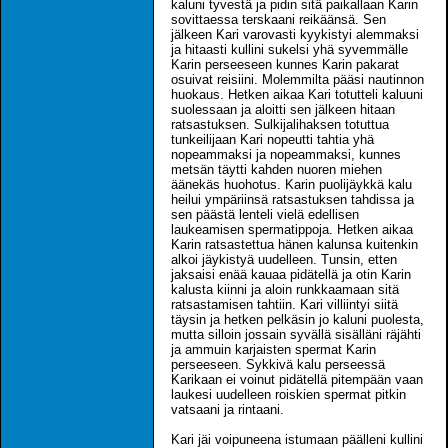
kaluni tyvestä ja pidin sitä paikallaan Karin
sovittaessa terskaani reikäänsä. Sen
jälkeen Kari varovasti kyykistyi alemmaksi
ja hitaasti kullini sukelsi yhä syvemmälle
Karin perseeseen kunnes Karin pakarat
osuivat reisiini. Molemmilta pääsi nautinnon
huokaus. Hetken aikaa Kari totutteli kaluuni
suolessaan ja aloitti sen jälkeen hitaan
ratsastuksen. Sulkijalihaksen totuttua
tunkeilijaan Kari nopeutti tahtia yhä
nopeammaksi ja nopeammaksi, kunnes
metsän täytti kahden nuoren miehen
äänekäs huohotus. Karin puolijäykkä kalu
heilui ympäriinsä ratsastuksen tahdissa ja
sen päästä lenteli vielä edellisen
laukeamisen spermatippoja. Hetken aikaa
Karin ratsastettua hänen kalunsa kuitenkin
alkoi jäykistyä uudelleen. Tunsin, etten
jaksaisi enää kauaa pidätellä ja otin Karin
kalusta kiinni ja aloin runkkaamaan sitä
ratsastamisen tahtiin. Kari villiintyi siitä
täysin ja hetken pelkäsin jo kaluni puolesta,
mutta silloin jossain syvällä sisälläni räjähti
ja ammuin karjaisten spermat Karin
perseeseen. Sykkivä kalu perseessä
Karikaan ei voinut pidätellä pitempään vaan
laukesi uudelleen roiskien spermat pitkin
vatsaani ja rintaani.
Kari jäi voipuneena istumaan päälleni kullini