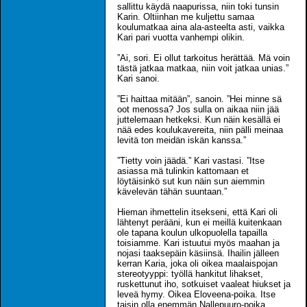
sallittu käydä naapurissa, niin toki tunsin
Karin. Oltiinhan me kuljettu samaa
koulumatkaa aina ala-asteelta asti, vaikka
Kari pari vuotta vanhempi olikin.
”Ai, sori. Ei ollut tarkoitus herättää. Mä voin
tästä jatkaa matkaa, niin voit jatkaa unias.”
Kari sanoi.
”Ei haittaa mitään”, sanoin. ”Hei minne sä
oot menossa? Jos sulla on aikaa niin jää
juttelemaan hetkeksi. Kun näin kesällä ei
nää edes koulukavereita, niin pälli meinaa
levitä ton meidän iskän kanssa.”
”Tietty voin jäädä.” Kari vastasi. ”Itse
asiassa mä tulinkin kattomaan et
löytäisinkö sut kun näin sun aiemmin
kävelevän tähän suuntaan.”
Hieman ihmettelin itsekseni, että Kari oli
lähtenyt perääni, kun ei meillä kuitenkaan
ole tapana koulun ulkopuolella tapailla
toisiamme. Kari istuutui myös maahan ja
nojasi taaksepäin käsiinsä. Ihailin jälleen
kerran Karia, joka oli oikea maalaispojan
stereotyyppi: työllä hankitut lihakset,
ruskettunut iho, sotkuiset vaaleat hiukset ja
leveä hymy. Oikea Eloveena-poika. Itse
taisin olla enemmän Nallepuuro-poika,