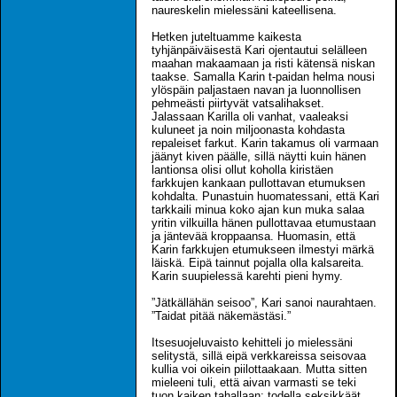
naureskelin mielessäni kateellisena.
Hetken juteltuamme kaikesta
tyhjänpäiväisestä Kari ojentautui selälleen
maahan makaamaan ja risti kätensä niskan
taakse. Samalla Karin t-paidan helma nousi
ylöspäin paljastaen navan ja luonnollisen
pehmeästi piirtyvät vatsalihakset.
Jalassaan Karilla oli vanhat, vaaleaksi
kuluneet ja noin miljoonasta kohdasta
repaleiset farkut. Karin takamus oli varmaan
jäänyt kiven päälle, sillä näytti kuin hänen
lantionsa olisi ollut koholla kiristäen
farkkujen kankaan pullottavan etumuksen
kohdalta. Punastuin huomatessani, että Kari
tarkkaili minua koko ajan kun muka salaa
yritin vilkuilla hänen pullottavaa etumustaan
ja jäntevää kroppaansa. Huomasin, että
Karin farkkujen etumukseen ilmestyi märkä
läiskä. Eipä tainnut pojalla olla kalsareita.
Karin suupielessä karehti pieni hymy.
”Jätkällähän seisoo”, Kari sanoi naurahtaen.
”Taidat pitää näkemästäsi.”
Itsesuojeluvaisto kehitteli jo mielessäni
selitystä, sillä eipä verkkareissa seisovaa
kullia voi oikein piilottaakaan. Mutta sitten
mieleeni tuli, että aivan varmasti se teki
tuon kaiken tahallaan: todella seksikkäät