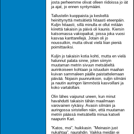
josta perheemme olivat olleen riidoissa jo iät
ja ajat, jo ennen syntymääni.
Tallustelin kuoppaista ja keskeltä
heinittynyttä metsätietä hitaasti eteenpäin.
Kuljin hitaasti, sillä minulla ei ollut mitään
kiirettä takaisin ja päivä oli kaunis. Kiersin
katsomassa vakiopaikat, joissa joka vuosi
kasvaa kanttarellejä. Jotain oli jo
noussutkin, mutta olivat vielä liian pieniä
poimittaviksi.
Kuljin jo takaisin kotia kohti, mutta en vielä
halunnut palata sinne, joten siirryin
muutaman metrin sivuun metsätieltä
aurinkoiseen kohtaan ja istuuduin maahan
kuivan sammaleen päälle paistattelemaan
päivää. Nojasin puunrunkoon, suljin silmäni
ja nautin auringon lämmöstä kasvoillani ja
koko vartalollani.
Olin lähes vaipunut uneen, kun minut
havahdutti takaisin tähän maailmaan
varovainen rykäisy. Avasin silmäni ja
auringossa siristellen näin, että muutaman
metrin päässä metsätiellä minua katseli
naapurin Kari.
”Katos, moi”, huikkasin. ”Meinasin just
nukahtaa”, naurahdin. Vaikka meidän ei