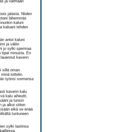
kas ja varmaan
pois jalasta. Niiden
tiotani lähemmäs
nunkin kaluni
 ja kaluani tehden
hän antoi kaluni
mi ja väliin
ni jo sylki spermaa
n tipat minusta. En
 lauennut kaverin
i sillä oman
minä tottelin.
Hän työnsi sormensa
asti kaverin kalu
vä kalu aiheutti,
ääni ja tunsin
 ja alkoi sitten
 sisään eikä se enää
pitkältä tuntuneen
en sylki lastinsa
kaillessa.