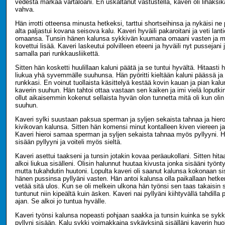
vedestä märkää vartaloani. En uskaltanut vastustella, kaveri oli lihaksi
vahva.
Hän irrotti otteensa minusta hetkeksi, tarttui shortseihinsa ja nykäisi ne 
alta paljastui kovana seisova kalu. Kaveri hyväili pakaroitani ja veti lan
omaansa. Tunsin hänen kalunsa sykkivän kuumana omaani vasten ja mi
kovettui lisää. Kaveri laskeutui polvilleen eteeni ja hyväili nyt pussejani
samalla pari runkkausliikettä.
Sitten hän kosketti huulillaan kaluni päätä ja se tuntui hyvältä. Hitaasti 
liukua yhä syvemmälle suuhunsa. Hän pyöritti kieltään kaluni päässä ja i
runkkasi. En voinut tuollaista käsittelyä kestää kovin kauan ja pian kalu
kaverin suuhun. Hän tahtoi ottaa vastaan sen kaiken ja imi vielä loputki
ollut aikaisemmin kokenut sellaista hyvän olon tunnetta mitä oli kun olin
suuhun.
Kaveri sylki suustaan paksua sperman ja syljen sekaista tahnaa ja hiero
kivikovan kalunsa. Sitten hän komensi minut kontalleen kiven viereen ja 
Kaveri hieroi samaa sperman ja syljen sekaista tahnaa myös pyllyyni. 
sisään pyllyyni ja voiteli myös sieltä.
Kaveri asettui taakseni ja tunsin jotakin kovaa peräaukollani. Sitten hita
alkoi liukua sisälleni. Olisin halunnut huutaa kivusta jonka sisääni työnty
mutta tukahdutin huutoni. Lopulta kaveri oli saanut kalunsa kokonaan sis
hänen pussinsa pyllyäni vasten. Hän antoi kalunsa olla paikallaan hetken
vetää sitä ulos. Kun se oli melkein ulkona hän työnsi sen taas takaisin
tuntunut niin kipeältä kuin äsken. Kaveri nai pyllyäni kiihtyvällä tahdilla 
ajan. Se alkoi jo tuntua hyvälle.
Kaveri työnsi kalunsa nopeasti pohjaan saakka ja tunsin kuinka se sykki
pyllyni sisään. Kalu sykki voimakkaina sykäyksinä sisälläni kaverin huo