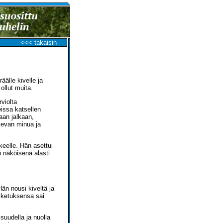
<<< takaisin
äälle kivelle ja
 ollut muita.
rviolta
issa katsellen
aan jalkaan,
levan minua ja
ikkeelle. Hän asettui
n näköisenä alasti
Hän nousi kiveltä ja
osketuksensa sai
 suudella ja nuolla