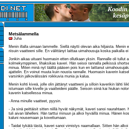
Metsälammella
Juha
Menin illalla uimaan lammelle. Siellä näytti olevan aika hiljaista. Menin er
riisuin vaatteeni sille. En välittänyt laittaa uimahousuja koska paikalla ei
Jonkin aikaa uituani huomasin etten ollutkaan yksin. Rannalle oli tullut a
kolmekymppinen, lihaksikas kaveri. Hän seisoi rannalla pelkissä shortse
minua. Miten minä nyt täältä pääsen pois kun en laittanut uimahousujak
ajattelin. En voinut muuta kuin nousta rannalle. Huomasin kaverin katse
varsinkin jalkovälissäni roikkuvia munia ja kalua.
Menin kohti kiveä, jolle olin jättänyt vaatteeni ja silloin kaverikin lähti li
istumaan sille kivelle ja vaatteideni päälle. Seisoin siinä kai hiukan nolo
kaverin katsellessa minua.
- Anna minulle vaatteet, pyysin.
- Ja sinä peittäisit sitten niillä hyvät näkymät, kaveri sanoi naurahtaen. 
tuli aivan lähelleni. Hän tarttui minuun ja alkoi hyväillä minua. Hänen k
kaluni nousemaan ja kovettumaan.
- Taidat tykätä tästä, kaveri sanoi virnistys naamallaan. Sitten hän alkoi