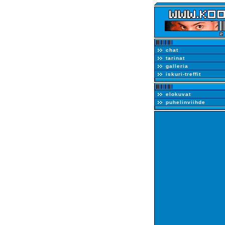
chat
tarinat
galleria
iskuri-treffit
elokuvat
puhelinviihde