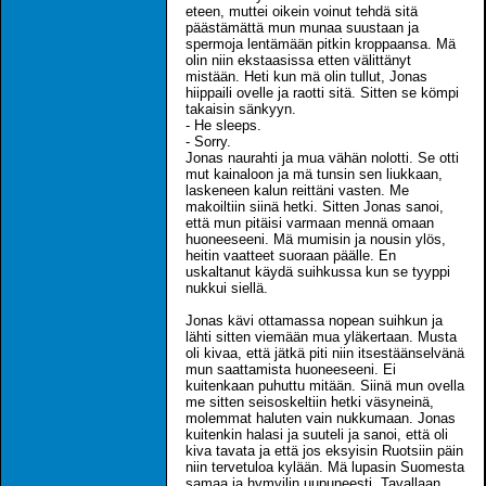
eteen, muttei oikein voinut tehdä sitä
päästämättä mun munaa suustaan ja
spermoja lentämään pitkin kroppaansa. Mä
olin niin ekstaasissa etten välittänyt
mistään. Heti kun mä olin tullut, Jonas
hiippaili ovelle ja raotti sitä. Sitten se kömpi
takaisin sänkyyn.
- He sleeps.
- Sorry.
Jonas naurahti ja mua vähän nolotti. Se otti
mut kainaloon ja mä tunsin sen liukkaan,
laskeneen kalun reittäni vasten. Me
makoiltiin siinä hetki. Sitten Jonas sanoi,
että mun pitäisi varmaan mennä omaan
huoneeseeni. Mä mumisin ja nousin ylös,
heitin vaatteet suoraan päälle. En
uskaltanut käydä suihkussa kun se tyyppi
nukkui siellä.
Jonas kävi ottamassa nopean suihkun ja
lähti sitten viemään mua yläkertaan. Musta
oli kivaa, että jätkä piti niin itsestäänselvänä
mun saattamista huoneeseeni. Ei
kuitenkaan puhuttu mitään. Siinä mun ovella
me sitten seisoskeltiin hetki väsyneinä,
molemmat haluten vain nukkumaan. Jonas
kuitenkin halasi ja suuteli ja sanoi, että oli
kiva tavata ja että jos eksyisin Ruotsiin päin
niin tervetuloa kylään. Mä lupasin Suomesta
samaa ja hymyilin uupuneesti. Tavallaan