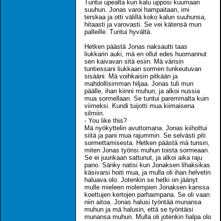
Tuntui upealta kun kalu upposi kuumaan
suuhun. Jonas varoi hampaitaan, imi
terskaa ja otti välillä koko kalun suuhunsa,
hitaasti ja varovasti. Se vei kätensä mun
palleille. Tuntui hyvältä.
Hetken päästä Jonas naksautti taas
liukkarin auki, mä en ollut edes huomannut
sen kaivavan sitä esiin. Mä värisin
tuntiessani liukkaan sormen tunkeutuvan
sisääni. Mä voihkaisin pitkään ja
mahdollisimman hiljaa. Jonas tuli mun
päälle, ihan kiinni muhun, ja alkoi nussia
mua sormellaan. Se tuntui paremmalta kuin
viimeksi. Kundi tuijotti mua kiimaisena
silmiin.
- You like this?
Mä nyökyttelin avuttomana. Jonas kiihottui
siitä ja pani mua rajummin. Se selvästi piti
sormettamisesta. Hetken päästä mä tunsin,
miten Jonas työnsi muhun toista sormeaan.
Se ei juurikaan sattunut, ja alkoi aika raju
pano. Sänky natisi kun Jonaksen lihaksikas
käsivarsi hoiti mua, ja mulla oli ihan helvetin
haluava olo. Jotenkin se hetki on jäänyt
mulle mieleen molempien Jonaksen kanssa
koettujen kertojen parhaimpana. Se oli vaan
niin aitoa. Jonas halusi työntää munansa
muhun ja mä halusin, että se työntäisi
munansa muhun. Mulla oli jotenkin halpa olo