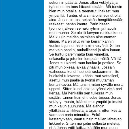
sekunnin päästä, Jonas alkoi vetäytyä ja
työnsi sitten taas hitaasti sisään. Mä tunsin
hien mun otsalla ja treenatut lihakset mun
ympärillä. Tuntui, että siinä olisi voinut olla
aina. Jonas oli tosi seksikäs hengittäessään
raskaasti nenän kautta. Parin hitaan
työnnön jälkeen se haki rytmin ja hapuili
mun munaa. Se aloitti kevyen runkkauksen.
Mä kuulin meidän naimisen aiheuttaman
litinän. Mä en ollut viime kerran kännin
vuoksi tajunnut asioita niin selvästi. Sitten
me vain pantiin, rauhallisesti ja aika kauan.
Se tuntui paremmalta kuin viimeksi,
erilaiselta ja jotenkin lempeämmältä. Välillä
Jonas suukotteli mun kaulaa ja poskea. Se
piti mun oikeaa jalkaa ylhäällä. Jossain
vaiheessa kundi huohotti raskaammin. Se
huokaisi tulevansa, käänsi mut vatsalleni,
asettui mun päälle ja työnsi muutaman
kerran kovaa. Mä tunsin miten syvälle muna
upposi. Sitten kundi ähki ja työnsi vielä pari
kertaa. Mä henkäilin sen tullessa mun
sisään. Ennen kuin ehti edes toipua, Jonas
vetäytyi musta, käänsi mut ympäri ja imaisi
mun kalun suuhunsa. Mä älähdin
yllättävästä liikkestä ja tajusin, etten kestä
varmaan paria minuuttia. Enkä
kestänytkään, vaan tunsin mällien lähtevän
liikkeelle. Sitten mä pidin sellaista meteliä,
että Jonas yritti laittaa kättään mun suun