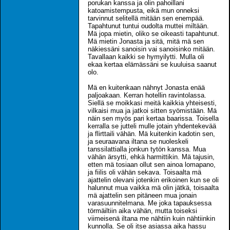
porukan kanssa ja olin pahoillani
katoamistempusta, eikä mun onneksi
tarvinnut selitellä mitään sen enempää.
Tapahtunut tuntui oudolta muttei miltään.
Mä jopa mietin, oliko se oikeasti tapahtunut.
Mä mietin Jonasta ja sitä, mitä mä sen
näkiessäni sanoisin vai sanoisinko mitään.
Tavallaan kaikki se hymyilytti. Mulla oli
ekaa kertaa elämässäni se kuuluisa saanut
olo.
Mä en kuitenkaan nähnyt Jonasta enää
paljoakaan. Kerran hotellin ravintolassa.
Siellä se moikkasi meitä kaikkia yhteisesti,
vilkaisi mua ja jatkoi sitten syömistään. Mä
näin sen myös pari kertaa baarissa. Toisella
kerralla se jutteli mulle jotain yhdentekevää
ja flirttaili vähän. Mä kuitenkin kadotin sen,
ja seuraavana iltana se nuoleskeli
tanssilattialla jonkun tytön kanssa. Mua
vähän ärsytti, ehkä harmittikin. Mä tajusin,
etten mä tosiaan ollut sen ainoa lomapano,
ja fiilis oli vähän sekava. Toisaalta mä
ajattelin olevani jotenkin erikoinen kun se oli
halunnut mua vaikka mä olin jätkä, toisaalta
mä ajattelin sen pitäneen mua jonain
varasuunnitelmana. Me joka tapauksessa
törmäiltiin aika vähän, mutta toiseksi
viimeisenä iltana me nähtiin kuin nähtiinkin
kunnolla. Se oli itse asiassa aika hassu