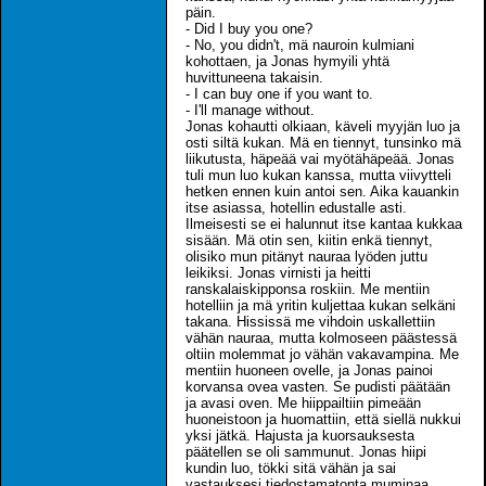
päin.
- Did I buy you one?
- No, you didn't, mä nauroin kulmiani
kohottaen, ja Jonas hymyili yhtä
huvittuneena takaisin.
- I can buy one if you want to.
- I'll manage without.
Jonas kohautti olkiaan, käveli myyjän luo ja
osti siltä kukan. Mä en tiennyt, tunsinko mä
liikutusta, häpeää vai myötähäpeää. Jonas
tuli mun luo kukan kanssa, mutta viivytteli
hetken ennen kuin antoi sen. Aika kauankin
itse asiassa, hotellin edustalle asti.
Ilmeisesti se ei halunnut itse kantaa kukkaa
sisään. Mä otin sen, kiitin enkä tiennyt,
olisiko mun pitänyt nauraa lyöden juttu
leikiksi. Jonas virnisti ja heitti
ranskalaiskipponsa roskiin. Me mentiin
hotelliin ja mä yritin kuljettaa kukan selkäni
takana. Hississä me vihdoin uskallettiin
vähän nauraa, mutta kolmoseen päästessä
oltiin molemmat jo vähän vakavampina. Me
mentiin huoneen ovelle, ja Jonas painoi
korvansa ovea vasten. Se pudisti päätään
ja avasi oven. Me hiippailtiin pimeään
huoneistoon ja huomattiin, että siellä nukkui
yksi jätkä. Hajusta ja kuorsauksesta
päätellen se oli sammunut. Jonas hiipi
kundin luo, tökki sitä vähän ja sai
vastauksesi tiedostamatonta muminaa.