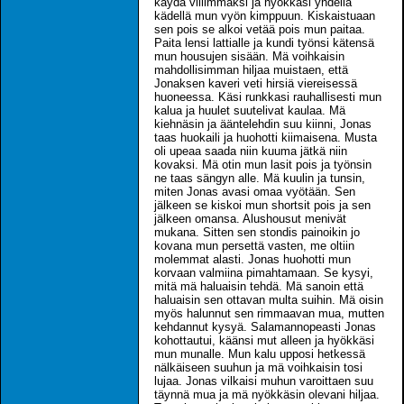
käydä villimmäksi ja hyökkäsi yhdellä
kädellä mun vyön kimppuun. Kiskaistuaan
sen pois se alkoi vetää pois mun paitaa.
Paita lensi lattialle ja kundi työnsi kätensä
mun housujen sisään. Mä voihkaisin
mahdollisimman hiljaa muistaen, että
Jonaksen kaveri veti hirsiä viereisessä
huoneessa. Käsi runkkasi rauhallisesti mun
kalua ja huulet suutelivat kaulaa. Mä
kiehnäsin ja ääntelehdin suu kiinni, Jonas
taas huokaili ja huohotti kiimaisena. Musta
oli upeaa saada niin kuuma jätkä niin
kovaksi. Mä otin mun lasit pois ja työnsin
ne taas sängyn alle. Mä kuulin ja tunsin,
miten Jonas avasi omaa vyötään. Sen
jälkeen se kiskoi mun shortsit pois ja sen
jälkeen omansa. Alushousut menivät
mukana. Sitten sen stondis painoikin jo
kovana mun persettä vasten, me oltiin
molemmat alasti. Jonas huohotti mun
korvaan valmiina pimahtamaan. Se kysyi,
mitä mä haluaisin tehdä. Mä sanoin että
haluaisin sen ottavan multa suihin. Mä oisin
myös halunnut sen rimmaavan mua, mutten
kehdannut kysyä. Salamannopeasti Jonas
kohottautui, käänsi mut alleen ja hyökkäsi
mun munalle. Mun kalu upposi hetkessä
nälkäiseen suuhun ja mä voihkaisin tosi
lujaa. Jonas vilkaisi muhun varoittaen suu
täynnä mua ja mä nyökkäsin olevani hiljaa.