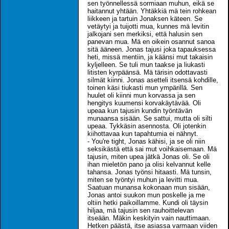
sen työnnellessä sormiaan muhun, eikä se
haitannut yhtään. Yhtäkkiä mä tein rohkean
liikkeen ja tartuin Jonaksen käteen. Se
vetäytyi ja tuijotti mua, kunnes mä levitin
jalkojani sen merkiksi, että halusin sen
panevan mua. Mä en oikein osannut sanoa
sitä ääneen. Jonas tajusi joka tapauksessa
heti, missä mentiin, ja käänsi mut takaisin
kyljelleen. Se tuli mun taakse ja liukasti
litisten kyrpäänsä. Mä tärisin odottavasti
silmät kiinni. Jonas asetteli itsensä kohdille,
toinen käsi tiukasti mun ympärillä. Sen
huulet oli kiinni mun korvassa ja sen
hengitys kuumensi korvakäytävää. Oli
upeaa kun tajusin kundin työntävän
munaansa sisään. Se sattui, mutta oli silti
upeaa. Tykkäsin asennosta. Oli jotenkin
kiihottavaa kun tapahtumia ei nähnyt.
- You're tight, Jonas kähisi, ja se oli niin
seksikästä että sai mut voihkaisemaan. Mä
tajusin, miten upea jätkä Jonas oli. Se oli
ihan mieletön pano ja olisi kelvannut kelle
tahansa. Jonas työnsi hitaasti. Mä tunsin,
miten se työntyi muhun ja levitti mua.
Saatuan munansa kokonaan mun sisään,
Jonas antoi suukon mun poskelle ja me
oltiin hetki paikoillamme. Kundi oli täysin
hiljaa, mä tajusin sen rauhoittelevan
itseään. Mäkin keskityin vain nauttimaan.
Hetken päästä, itse asiassa varmaan viiden