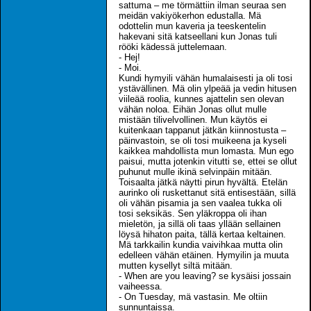
sattuma – me törmättiin ilman seuraa sen
meidän vakiyökerhon edustalla. Mä
odottelin mun kaveria ja teeskentelin
hakevani sitä katseellani kun Jonas tuli
rööki kädessä juttelemaan.
- Hej!
- Moi.
Kundi hymyili vähän humalaisesti ja oli tosi
ystävällinen. Mä olin ylpeää ja vedin hitusen
viileää roolia, kunnes ajattelin sen olevan
vähän noloa. Eihän Jonas ollut mulle
mistään tilivelvollinen. Mun käytös ei
kuitenkaan tappanut jätkän kiinnostusta –
päinvastoin, se oli tosi muikeena ja kyseli
kaikkea mahdollista mun lomasta. Mun ego
paisui, mutta jotenkin vitutti se, ettei se ollut
puhunut mulle ikinä selvinpäin mitään.
Toisaalta jätkä näytti pirun hyvältä. Etelän
aurinko oli ruskettanut sitä entisestään, sillä
oli vähän pisamia ja sen vaalea tukka oli
tosi seksikäs. Sen yläkroppa oli ihan
mieletön, ja sillä oli taas yllään sellainen
löysä hihaton paita, tällä kertaa keltainen.
Mä tarkkailin kundia vaivihkaa mutta olin
edelleen vähän etäinen. Hymyilin ja muuta
mutten kysellyt siltä mitään.
- When are you leaving? se kysäisi jossain
vaiheessa.
- On Tuesday, mä vastasin. Me oltiin
sunnuntaissa.