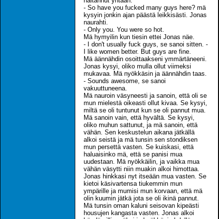
haitannut yhtään.
- So have you fucked many guys here? mä
kysyin jonkin ajan päästä leikkisästi. Jonas
naurahti.
- Only you. You were so hot.
Mä hymyilin kun tiesin ettei Jonas näe.
- I don't usually fuck guys, se sanoi sitten. -
I like women better. But guys are fine.
Mä äännähdin osoittaakseni ymmärtäneeni.
Jonas kysyi, oliko mulla ollut viimeksi
mukavaa. Mä nyökkäsin ja äännähdin taas.
- Sounds awesome, se sanoi
vakuuttuneena.
Mä nauroin väsyneesti ja sanoin, että oli se
mun mielestä oikeasti ollut kivaa. Se kysyi,
miltä se oli tuntunut kun se oli pannut mua.
Mä sanoin vain, että hyvältä. Se kysyi,
oliko muhun sattunut, ja mä sanoin, että
vähän. Sen keskustelun aikana jätkällä
alkoi seistä ja mä tunsin sen stondiksen
mun persettä vasten. Se kuiskasi, että
haluaisinko mä, että se panisi mua
uudestaan. Mä nyökkäilin, ja vaikka mua
vähän väsytti niin muakin alkoi himottaa.
Jonas hinkkasi nyt itseään mua vasten. Se
kietoi käsivartensa tiukemmin mun
ympärille ja mumisi mun korvaan, että mä
olin kuumin jätkä jota se oli ikinä pannut.
Mä tunsin oman kaluni seisovan kipeästi
housujen kangasta vasten. Jonas alkoi