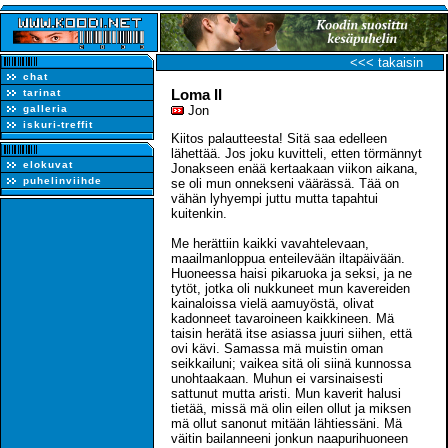
<<< takaisin
chat
Loma II
tarinat
galleria
Jon
iskuri-treffit
Kiitos palautteesta! Sitä saa edelleen
lähettää. Jos joku kuvitteli, etten törmännyt
elokuvat
Jonakseen enää kertaakaan viikon aikana,
puhelinviihde
se oli mun onnekseni väärässä. Tää on
vähän lyhyempi juttu mutta tapahtui
kuitenkin.
Me herättiin kaikki vavahtelevaan,
maailmanloppua enteilevään iltapäivään.
Huoneessa haisi pikaruoka ja seksi, ja ne
tytöt, jotka oli nukkuneet mun kavereiden
kainaloissa vielä aamuyöstä, olivat
kadonneet tavaroineen kaikkineen. Mä
taisin herätä itse asiassa juuri siihen, että
ovi kävi. Samassa mä muistin oman
seikkailuni; vaikea sitä oli siinä kunnossa
unohtaakaan. Muhun ei varsinaisesti
sattunut mutta aristi. Mun kaverit halusi
tietää, missä mä olin eilen ollut ja miksen
mä ollut sanonut mitään lähtiessäni. Mä
väitin bailanneeni jonkun naapurihuoneen