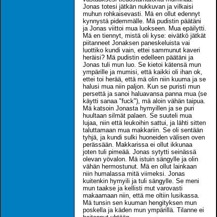
Jonas totesi jätkän nukkuvan ja vilkaisi
muhun rohkaisevasti. Mä en ollut edennyt
kynnystä pidemmälle. Mä pudistin päätäni
ja Jonas viittoi mua luokseen. Mua epäilytti.
Mä en tiennyt, mistä oli kyse: eivätkö jätkät
piitanneet Jonaksen paneskeluista vai
luottiko kundi vain, ettei sammunut kaveri
heräisi? Mä pudistin edelleen päätäni ja
Jonas tuli mun luo. Se kietoi kätensä mun
ympärille ja mumisi, että kaikki oli ihan ok,
ettei toi herää, että mä olin niin kuuma ja se
halusi mua niin paljon. Kun se puristi mun
persettä ja sanoi haluavansa panna mua (se
käytti sanaa "fuck"), mä aloin vähän taipua.
Mä katsoin Jonasta hymyillen ja se puri
huultaan silmät palaen. Se suuteli mua
lujaa, niin että leukoihin sattui, ja lähti sitten
taluttamaan mua makkariin. Se oli sentään
tyhjä, ja kundi sulki huoneiden välisen oven
perässään. Makkarissa ei ollut ikkunaa
joten tuli pimeää. Jonas sytytti seinässä
olevan yövalon. Mä istuin sängylle ja olin
vähän hermostunut. Mä en ollut lainkaan
niin humalassa mitä viimeksi. Jonas
kuitenkin hymyili ja tuli sängylle. Se meni
mun taakse ja kellisti mut varovasti
makaamaan niin, että me oltiin lusikassa.
Mä tunsin sen kuuman hengityksen mun
poskella ja käden mun ympärillä. Tilanne ei