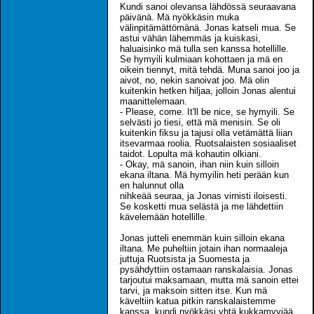
Kundi sanoi olevansa lähdössä seuraavana
päivänä. Mä nyökkäsin muka
välinpitämättömänä. Jonas katseli mua. Se
astui vähän lähemmäs ja kuiskasi,
haluaisinko mä tulla sen kanssa hotellille.
Se hymyili kulmiaan kohottaen ja mä en
oikein tiennyt, mitä tehdä. Muna sanoi joo ja
aivot, no, nekin sanoivat joo. Mä olin
kuitenkin hetken hiljaa, jolloin Jonas alentui
maanittelemaan.
- Please, come. It'll be nice, se hymyili. Se
selvästi jo tiesi, että mä menisin. Se oli
kuitenkin fiksu ja tajusi olla vetämättä liian
itsevarmaa roolia. Ruotsalaisten sosiaaliset
taidot. Lopulta mä kohautin olkiani.
- Okay, mä sanoin, ihan niin kuin silloin
ekana iltana. Mä hymyilin heti perään kun
en halunnut olla
nihkeää seuraa, ja Jonas virnisti iloisesti.
Se kosketti mua selästä ja me lähdettiin
kävelemään hotellille.
Jonas jutteli enemmän kuin silloin ekana
iltana. Me puheltiin jotain ihan normaaleja
juttuja Ruotsista ja Suomesta ja
pysähdyttiin ostamaan ranskalaisia. Jonas
tarjoutui maksamaan, mutta mä sanoin ettei
tarvi, ja maksoin sitten itse. Kun mä
käveltiin katua pitkin ranskalaistemme
kanssa, kundi nyökkäsi yhtä kukkamyyjää