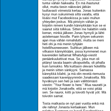
tuntui vähän haikealta. En mä ihastunut
ollut, mutta tiesin näkeväni jätkän
luultavasti viimeistä kertaa. Jonas kuitenkin
kysyi mun sukunimeä siltä varalta, että
lisäisi mut Facebookissa ja saisi muhun
yhteyden joskus. Mä piristyin vähän ja
kirjoitin nimeni kundin kännykkään kun se ei
saanut siitä tolkkua. Sitten me halattiin vielä
kerran, minkä jälkeen Jonas hymyili ja lähti
astelemaan hissille. Parin lyhyen sekunnin
ajan mua vähän romahdutti, mutta se meni
heti ohi ja mä menin tyhjään
hotellihuoneeseen. Suihkun jälkeen mä
vilkaisin kännykkääni, jossa kymmenet mun
kavereiden laittamat WhatsApp-viestit
peräänkuuluttivat mua. Se, joka mun oli
pitänyt tavata baarin ulkopuolella, oli pihalla
kuin lumiukko. Mä kuittasin olevani hotellilla
ja menin sitten sänkyyni. Samassa
kännykkä kilahti, ja mä olin revetä riemusta
saadessani kaveripyynnnön Jonakselta. Mä
hyväksyin sen heti ja sain välittömästi
viestin: "Your flower is here." Mua nauratti ja
mä kirjoitin Jonakselle, että se voisi pitää
sen. Se nauroi, kiitti ja toivotti hyvät yöt. Mä
toivotin samat.
Tosta matkasta on nyt pari vuotta enkä mä
ole nähnyt Jonasta kertaakaan. Mun
palattua Suomeen se kyseli Facebookissa,