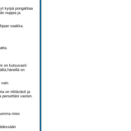
syt kyrpä pongahtaa
vän nuppia ja
hjaan saakka.
atta.
ni on kutsuvasti
ältä,hänellä on
 vain.
a on riittävästi ja
a persettäni vasten.
u tumma mies
 kädessään