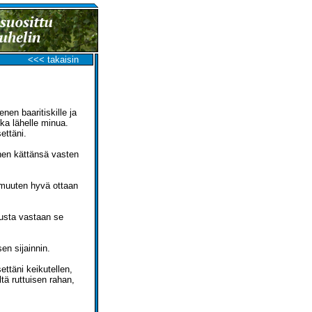
<<< takaisin
en baaritiskille ja
ika lähelle minua.
ettäni.
nen kättänsä vasten
o muuten hyvä ottaan
austa vastaan se
n sijainnin.
ettäni keikutellen,
ä ruttuisen rahan,