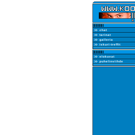
chat
tarinat
galleria
iskuri-treffit
elokuvat
puhelinviihde