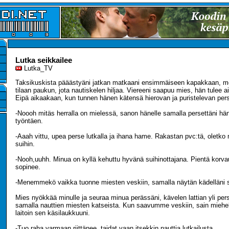
Lutka seikkailee
Lutka_TV
Taksikuskista pääästyäni jatkan matkaani ensimmäiseen kapakkaan, men
tilaan paukun, jota nautiskelen hiljaa. Viereeni saapuu mies, hän tulee a
Eipä aikaakaan, kun tunnen hänen kätensä hierovan ja puristelevan pers
-Noooh mitäs herralla on mielessä, sanon hänelle samalla persettäni hä
työntäen.
-Aaah vittu, upea perse lutkalla ja ihana hame. Rakastan pvc:tä, oletk
suihin.
-Nooh,uuhh. Minua on kyllä kehuttu hyvänä suihinottajana. Pientä korv
sopinee.
-Menemmekö vaikka tuonne miesten veskiin, samalla näytän kädelläni se
Mies nyökkää minulle ja seuraa minua perässäni, kävelen lattian yli pers
samalla nauttien miesten katseista. Kun saavumme veskiin, sain miehelt
laitoin sen käsilaukkuuni.
-Tuo raha varmaan riittänee, taidat vaan itsekkin nauttia lutkailusta.