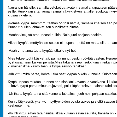
Naurahdin hänelle, samalla vetoketjua avaten, samalla vapauteen pääs
esille. Runkkaan sitä hieman samalla kyykistyen lattialle, suukotan kyr
kiusaan kielellä.
-Komea kyrpä..mmmmm, täähän on tosi namia, samalla imaisen sen po
Punatut huuleni ahmivat sen suonikasta pintaa.
-Aaahh vittu, sä otat upeasti suihin. Noin juuri pohjaan saakka.
Aikani kyrpää imettyäni se seisoo niin upeasti, että en malta olla toteam
-Aaah vittu anna tuota kyrpää lutkalle nyt heti.
Mies tekee työtä käskettyä, painaa minut veskin pöytää vasten. Persee
pystyssä, näen kaiken peilistä.Mies takanani repii sukkiksiani reikäni pä
kiimainen ilme kasvoillaan ja kyrpä seisoo tanakasti.
-Aih vittu mikä perse, kohta lutka saat kyrpää oikein kunnolla. Odotahan
Kyrpä uppoaa reikääni, tunnen sen sisälläni kovana ja vaativana. Liukkari
kiiltävä kyrpä poraa minua sujuvasti, pallit läpäshtelevät nainnin tahdiss
-Uh ihana kyrpä, anna sitä kunnolla lutkallesi, jooh noin pohjaan saakka.
Kuin yllätyksenä, yksi wc:n pyttyeriöiden ovista aukee ja sieltä saapu
keskuutemme.
-Voiihh vittu, eihän tätä naintia jaksa kukaan salaa seurata, hänellä on