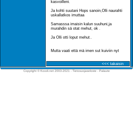
kasvoilleni.
Ja kohti suutani Hops sanoin,Olli naurahti
uskallatkos imuttaa
Samasssa imaisin kalun suuhuni,ja
murahdin sä otat mehut, ok .
Ja Olli otti loput mehut..
Mutta vaati että mä imen sut kuiviin nyt
<<< takaisin
Copyright © Koodi.net 2003-2021 -
Tietosuojaseloste
-
Palaute