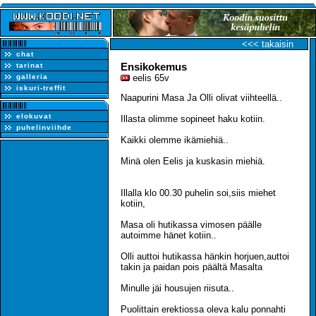
<<< takaisin
chat
Ensikokemus
tarinat
galleria
eelis 65v
iskuri-treffit
Naapurini Masa Ja Olli olivat viihteellä..
elokuvat
Illasta olimme sopineet haku kotiin.
puhelinviihde
Kaikki olemme ikämiehiä..
Minä olen Eelis ja kuskasin miehiä.
Illalla klo 00.30 puhelin soi,siis miehet
kotiin,
Masa oli hutikassa vimosen päälle
autoimme hänet kotiin..
Olli auttoi hutikassa hänkin horjuen,auttoi
takin ja paidan pois päältä Masalta
Minulle jäi housujen riisuta..
Puolittain erektiossa oleva kalu ponnahti