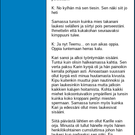
K: No kylhän mä sen tiesin. Sen näki siit jo
heti
Samassa tunsin kuinka mies takanani
laukesi selälleni ja siirtyi pois perseestäni.
Ihmettelin että kukakohan seuraavaksi
kimppuuni tulee.
K: Ja nyt Teemu... on sun aikas oppia.
Oppia tuntemaan herras kalu.
Kari sanoi ja alkoi työntymään sisääni.
Tuntui kuin olisin halkeamassa kahtia. Sen
verta paksu Karin kyrpä oli ja hän painoikin
kerralla pohjaan asti. Ainoastaan suussani
ollut kyrpä esti minua huutamasta kivusta.
Kipu kuitenkin muuttui pian nautinnoksi ja
pian laukesinkin kiimassa mutta jatkoin
kaikkien kalujen hoitamista. Kohta kaikki
miehet kokoontuivatkin ympärilleni ja tunsin
kuinka koko kroppani peittyi miesten
spermaan. Samassa tunsin myös kuinka
Kari ja edessäni ollut mies laukesivat
sisääni.
Siitä päivästä lähtien en ollut Karille vain
orja. Minusta oli tullut hänelle myös hänen
henkilökohtainen cumsluttinsa johon hän
laukesi kun parhaaksi sen näki. En