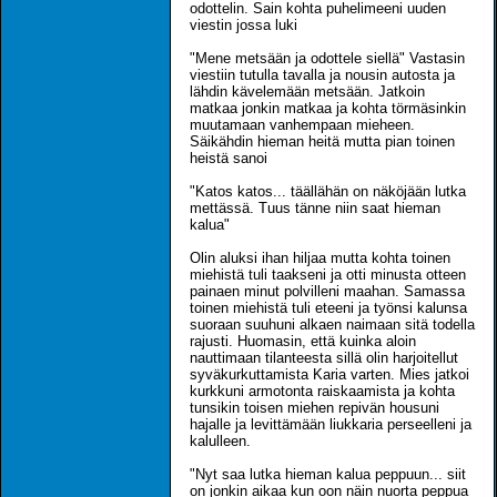
odottelin. Sain kohta puhelimeeni uuden
viestin jossa luki
"Mene metsään ja odottele siellä" Vastasin
viestiin tutulla tavalla ja nousin autosta ja
lähdin kävelemään metsään. Jatkoin
matkaa jonkin matkaa ja kohta törmäsinkin
muutamaan vanhempaan mieheen.
Säikähdin hieman heitä mutta pian toinen
heistä sanoi
"Katos katos... täällähän on näköjään lutka
mettässä. Tuus tänne niin saat hieman
kalua"
Olin aluksi ihan hiljaa mutta kohta toinen
miehistä tuli taakseni ja otti minusta otteen
painaen minut polvilleni maahan. Samassa
toinen miehistä tuli eteeni ja työnsi kalunsa
suoraan suuhuni alkaen naimaan sitä todella
rajusti. Huomasin, että kuinka aloin
nauttimaan tilanteesta sillä olin harjoitellut
syväkurkuttamista Karia varten. Mies jatkoi
kurkkuni armotonta raiskaamista ja kohta
tunsikin toisen miehen repivän housuni
hajalle ja levittämään liukkaria perseelleni ja
kalulleen.
"Nyt saa lutka hieman kalua peppuun... siit
on jonkin aikaa kun oon näin nuorta peppua