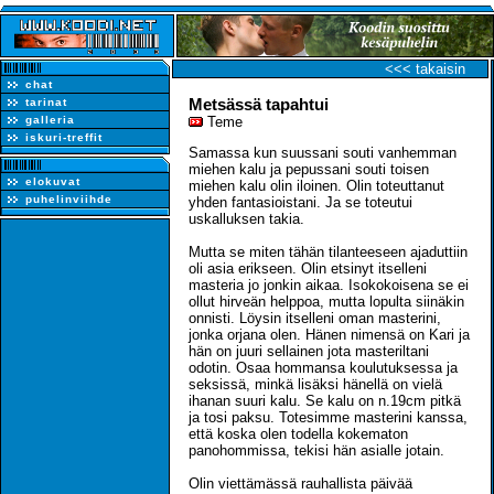
<<< takaisin
chat
Metsässä tapahtui
tarinat
galleria
Teme
iskuri-treffit
Samassa kun suussani souti vanhemman
miehen kalu ja pepussani souti toisen
elokuvat
miehen kalu olin iloinen. Olin toteuttanut
puhelinviihde
yhden fantasioistani. Ja se toteutui
uskalluksen takia.
Mutta se miten tähän tilanteeseen ajaduttiin
oli asia erikseen. Olin etsinyt itselleni
masteria jo jonkin aikaa. Isokokoisena se ei
ollut hirveän helppoa, mutta lopulta siinäkin
onnisti. Löysin itselleni oman masterini,
jonka orjana olen. Hänen nimensä on Kari ja
hän on juuri sellainen jota masteriltani
odotin. Osaa hommansa koulutuksessa ja
seksissä, minkä lisäksi hänellä on vielä
ihanan suuri kalu. Se kalu on n.19cm pitkä
ja tosi paksu. Totesimme masterini kanssa,
että koska olen todella kokematon
panohommissa, tekisi hän asialle jotain.
Olin viettämässä rauhallista päivää