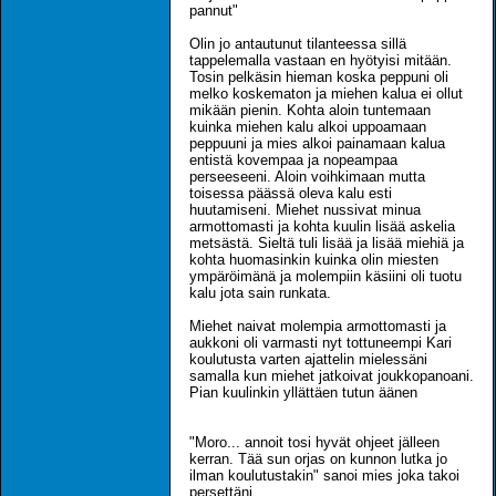
pannut"
Olin jo antautunut tilanteessa sillä
tappelemalla vastaan en hyötyisi mitään.
Tosin pelkäsin hieman koska peppuni oli
melko koskematon ja miehen kalua ei ollut
mikään pienin. Kohta aloin tuntemaan
kuinka miehen kalu alkoi uppoamaan
peppuuni ja mies alkoi painamaan kalua
entistä kovempaa ja nopeampaa
perseeseeni. Aloin voihkimaan mutta
toisessa päässä oleva kalu esti
huutamiseni. Miehet nussivat minua
armottomasti ja kohta kuulin lisää askelia
metsästä. Sieltä tuli lisää ja lisää miehiä ja
kohta huomasinkin kuinka olin miesten
ympäröimänä ja molempiin käsiini oli tuotu
kalu jota sain runkata.
Miehet naivat molempia armottomasti ja
aukkoni oli varmasti nyt tottuneempi Kari
koulutusta varten ajattelin mielessäni
samalla kun miehet jatkoivat joukkopanoani.
Pian kuulinkin yllättäen tutun äänen
"Moro... annoit tosi hyvät ohjeet jälleen
kerran. Tää sun orjas on kunnon lutka jo
ilman koulutustakin" sanoi mies joka takoi
persettäni.