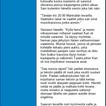
kotosalla koska masterini oli sanonut
olevansa poissa kaupungista jonkin aikaa.
Sain kuitenkin häneltä viestin joka luki näin:
"Tänään klo 20.00 Mäntsälän levarilla.
Vaatteiksi laitat ne vaattet jotka sait siinä
muovikassissa jonka annoin."
Vastasin hänelle: "Kyllä herra" ja menin
vilkaisemaan millaiset vaatteet Kari oli
minulle varannut. Ja täytyy myöntää...
hieman jopa järkytyin hänen valitsemistaan
vaatteista. Mustat housut, joissa oli perseen
kohdalle leikattu pieni aukko, jotta
mahdollinen panijani saisi revittyä ne rikki.
Sen lisäksi kassista löytyi koiran
kaulapanta ja valkoinen T-paita johon Kari
oli itse kirjoittanut seuraavat asiat:
"Saa nussia rajusti" luki paidan etuosassa
ja tekstin päällä oli nuoli joka osoitti suutani
kohti. Paidan selkämykseen hän oli
kirjoittanut saman tekstin ja tällä kertaa
nuoli osoitti alaspäin peppuani kohti. Hävetti
vetää ne päälle ja matkata kohti levaria
mutta onneksi ei naapureita sattunut
olemaan lähellä niin pääsin autolle ilman
ongelmia.
Saavuin levarille noin kymmentä vaille ja