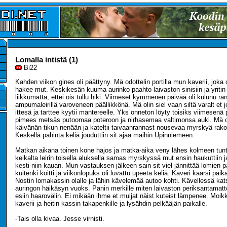
Lomalla intistä (1)
Bi22
Kahden viikon gines oli päättyny. Mä odottelin portilla mun kaverii, joka o
hakee mut. Keskikesän kuuma aurinko paahto laivaston sinisiin ja yriti
liikkumatta, ettei ois tullu hiki. Viimeset kymmenen päivää oli kulunu ra
ampumaleirillä varoveneen päällikkönä. Mä olin siel vaan siltä varalt et 
ittesä ja tarttee kyytii mantereelle. Yks onneton löyty toisiks viimesenä
pimees metsäs putoomaa poteroon ja nirhasemaa valtimonsa auki. Mä oli
käivänän tikun nenään ja kateltii taivaanrannast nousevaa myrskyä rako
Keskellä pahinta keliä jouduttiin sit ajaa maihin Upinniemeen.
Matkan aikana toinen kone hajos ja matka-aika veny lähes kolmeen tunti
keikalta leirin toisella aluksella samas myrskyssä mut ensin haukuttiin j
kesti niin kauan. Mun vastauksen jälkeen sain sit viel jännittää lomien 
kuitenki koitti ja viikonlopuks oli luvattu upeeta keliä. Kaveri kaarsi paik
Nostin lomakassin olalle ja lähin kävelemää autoo kohti. Kävellessä kat
auringon häikäsyn vuoks. Panin merkille miten laivaston periksantamat
esiin haarovälin. Ei mikään ihme et muijat näist kuteist lämpenee. Moi
kaverii ja heitin kassin takapenkille ja lysähdin pelkääjän paikalle.
-Tais olla kivaa. Jesse virnisti.