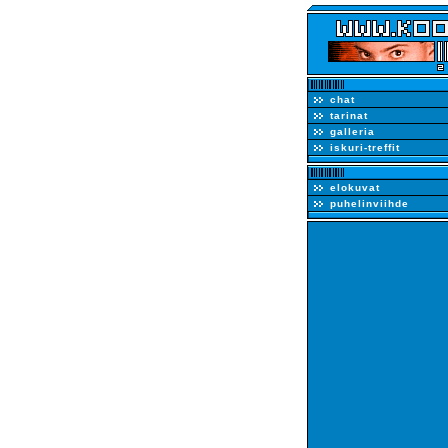
chat
tarinat
galleria
iskuri-treffit
elokuvat
puhelinviihde