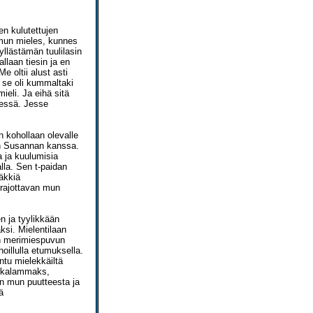
en kulutettujen
 mun mieles, kunnes
llästämän tuulilasin
llaan tiesin ja en
e oltii alust asti
 se oli kummaltaki
eli. Ja eihä sitä
dessä. Jesse
n kohollaan olevalle
en Susannan kanssa.
a ja kuulumisia
la. Sen t-paidan
täkkiä
 rajottavan mun
n ja tyylikkään
ksi. Mielentilaan
un merimiespuvun
oillulla etumuksella.
untu mielekkäiltä
tukalammaks,
en mun puutteesta ja
ä