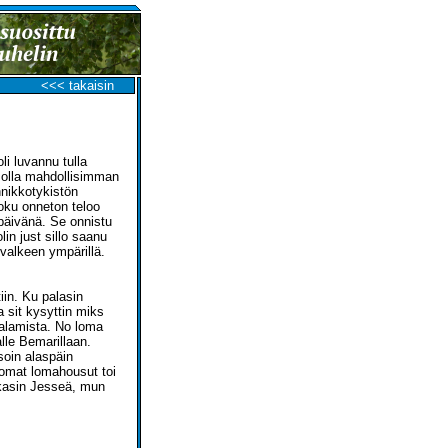
<<< takaisin
li luvannu tulla
n olla mahdollisimman
nnikkotykistön
joku onneton teloo
 päivänä. Se onnistu
n just sillo saanu
valkeen ympärillä.
in. Ku palasin
a sit kysyttin miks
palamista. No loma
alle Bemarillaan.
soin alaspäin
tomat lomahousut toi
kkasin Jesseä, mun