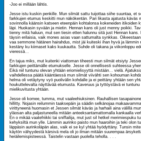
-Joo ei millään lähtis.
Jesse istu kuskin penkille. Mun silmät sattu tuijottaa siihe suuntaa, et s
farkkujen etumus keskitti mun näkökentän. Pari likasta ajatusta käväs
sovinnolla käänsin katseen eteenpäin kohtalonsa kokeneiden itikoiden ky
läpi. Huokasin syvään ja mietin. Hennan kans oli just menny poikki. Tava
tienny mitä haluun, mut sen tiesin etten halunnu sitä just Hennan kans. M
täysin erilaisia, vaik mones asias vaan sattumalta synkkas. Oikeestaan
vaa semmone hätänen hairahdus, mist jäi kuiteski ihan hyvä ja lämmin mi
kestäny ku kiimaset kaks kuukautta. Suhde oli takana ja viikonloppu e
vieressä…
En tajua miks, mut kuitenki viattoman tiheesti mun silmät etsiyty Jesse
farkkujen peittämälle etumukselle. Jesse oli onnellisesti suhteessa yh
Eikä niil tuntunu olevan yhtään eriomielisyyttä mistään… vielä. Ajatuksi
vaihdellessa päätä kääntäessä mun silmät viivähti sen kohouman kohdal
helma oli vetäytyny vyö puolivälin kohdalle ja ei peittäny yhtään sen yh
houkuttelevalta näyttävää etumusta. Kaveruus ja tyttöystävä ei tuntunu
mielikuvitusta yhtään.
Jesse oli komee, tumma, mut vaaleehiuksinen. Rauhallisen tasapainone
hillitty. Nojasin reilummin taaksepäin ja säädin selkänojaa makaavamma
virittyneenä huomasin et Jessen silmät käväs ja harhaili aina välillä m
yläosan alta paljastuneella mitään anteeksantamattomalla kankaalla verh
En o mikää vaatefriikki tai sniffailija, mut just sil hetkel merimiespuku t
kehyksiltä mun ylle. Lämmin aurinko paisto mun haaroihin ja teki olon 
läppäsin aurinkoläpän alas, vaik ei se kyl yhtää hyödyttäny. Tunsin mit
käytön vähyydestä kärsivä mela oli jo ilman mitään suurempaa ärsykett
heräilemispisteessä. Taistelin vastaan puolella teholla. . . .