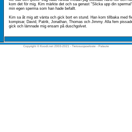
kom det för mig. Kim märkte det och sa genast "Slicka upp din sperma!"
min egen sperma som han hade befallt.
Kim sa åt mig att vänta och gick bort en stund. Han kom tillbaka med fl
kompisar, David, Patrik, Jonathan, Thomas och Jimmy. Alla fem pissad
gick och lämnade mig ensam på duschgolvet.
Copyright © Koodi.net 2003-2021 -
Tietosuojaseloste
-
Palaute