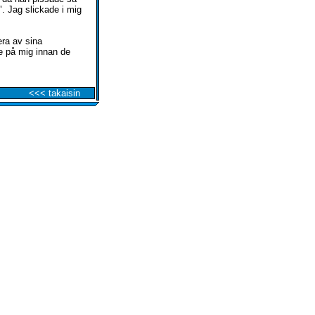
. Jag slickade i mig
era av sina
e på mig innan de
<<< takaisin