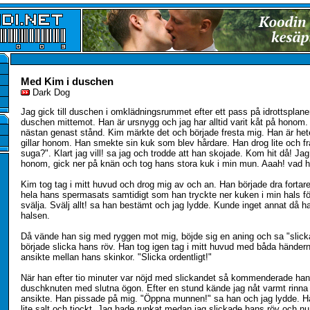
Med Kim i duschen
Dark Dog
Jag gick till duschen i omklädningsrummet efter ett pass på idrottsplane
duschen mittemot. Han är ursnygg och jag har alltid varit kåt på honom. 
nästan genast stånd. Kim märkte det och började fresta mig. Han är hete
gillar honom. Han smekte sin kuk som blev hårdare. Han drog lite och fr
suga?". Klart jag vill! sa jag och trodde att han skojade. Kom hit då! Jag 
honom, gick ner på knän och tog hans stora kuk i min mun. Aaah! vad hä
Kim tog tag i mitt huvud och drog mig av och an. Han började dra fortare
hela hans spermasats samtidigt som han tryckte ner kuken i min hals för
svälja. Svälj allt! sa han bestämt och jag lydde. Kunde inget annat då h
halsen.
Då vände han sig med ryggen mot mig, böjde sig en aning och sa "slick
började slicka hans röv. Han tog igen tag i mitt huvud med båda händern
ansikte mellan hans skinkor. "Slicka ordentligt!"
När han efter tio minuter var nöjd med slickandet så kommenderade han m
duschknuten med slutna ögon. Efter en stund kände jag nåt varmt rinna n
ansikte. Han pissade på mig. "Öppna munnen!" sa han och jag lydde. 
lite salt och tjockt. Jag hade runkat medan jag slickade hans röv och n