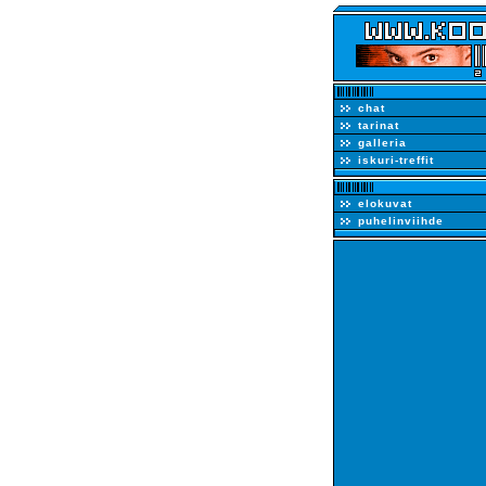
chat
tarinat
galleria
iskuri-treffit
elokuvat
puhelinviihde