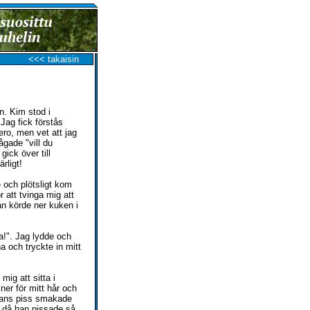
<<< takaisin
n. Kim stod i
Jag fick förstås
ro, men vet att jag
ågade "vill du
gick över till
rligt!
 och plötsligt kom
 att tvinga mig att
an körde ner kuken i
a!". Jag lydde och
a och tryckte in mitt
ig att sitta i
er för mitt hår och
Hans piss smakade
u då han pissade så