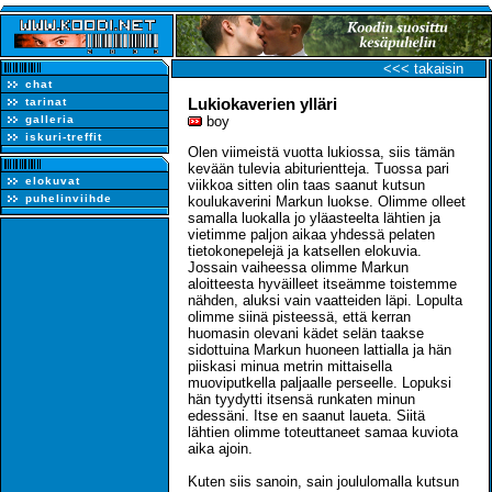
<<< takaisin
chat
Lukiokaverien ylläri
tarinat
galleria
boy
iskuri-treffit
Olen viimeistä vuotta lukiossa, siis tämän
kevään tulevia abiturientteja. Tuossa pari
elokuvat
viikkoa sitten olin taas saanut kutsun
puhelinviihde
koulukaverini Markun luokse. Olimme olleet
samalla luokalla jo yläasteelta lähtien ja
vietimme paljon aikaa yhdessä pelaten
tietokonepelejä ja katsellen elokuvia.
Jossain vaiheessa olimme Markun
aloitteesta hyväilleet itseämme toistemme
nähden, aluksi vain vaatteiden läpi. Lopulta
olimme siinä pisteessä, että kerran
huomasin olevani kädet selän taakse
sidottuina Markun huoneen lattialla ja hän
piiskasi minua metrin mittaisella
muoviputkella paljaalle perseelle. Lopuksi
hän tyydytti itsensä runkaten minun
edessäni. Itse en saanut laueta. Siitä
lähtien olimme toteuttaneet samaa kuviota
aika ajoin.
Kuten siis sanoin, sain joululomalla kutsun