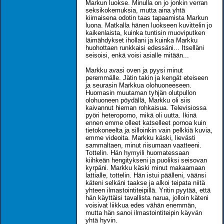
Markun luokse. Minulla on jo jonkin verran
seksikokemuksia, mutta aina yhtä
kiimaisena odotin taas tapaamista Markun
luona. Matkalla hänen luokseen kuvittelin jo
kaikenlaista, kuinka tuntisin muoviputken
läimähdykset ihollani ja kuinka Markku
huohottaen runkkaisi edessäni... Itselläni
seisoisi, enkä voisi asialle mitään...
Markku avasi oven ja pyysi minut
peremmälle. Jätin takin ja kengät eteiseen
ja seurasin Markkua olohuoneeseen.
Huomasin muutaman tyhjän olutpullon
olohuoneen pöydällä, Markku oli siis
kaivannut hieman rohkaisua. Televisiossa
pyöri heteroporno, mikä oli uutta. Ikinä
ennen emme olleet katselleet pornoa kuin
tietokoneelta ja silloinkin vain pelkkiä kuvia,
emme videoita. Markku käski, lievästi
sammaltaen, minut riisumaan vaatteeni.
Tottelin. Hän hymyili huomatessaan
kiihkeän hengitykseni ja puoliksi seisovan
kyrpäni. Markku käski minut makaamaan
lattialle, tottelin. Hän istui päälleni, väänsi
käteni selkäni taakse ja alkoi teipata niitä
yhteen ilmastointiteipillä. Yritin pyytää, että
hän käyttäisi tavallista narua, jolloin käteni
voisivat liikkua edes vähän enemmän,
mutta hän sanoi ilmastointiteipin käyvän
yhtä hyvin.