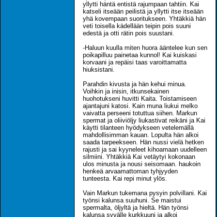
yllytti häntä entistä rajumpaan tahtiin. Kai
katseli itseään peilistä ja yllytti itse itseään
yhä kovempaan suoritukseen. Yhtäkkiä hän
veti toisella kädellään teipin pois suuni
edestä ja otti rätin pois suustani.
-Haluun kuulla miten huora ääntelee kun sen
poikapilluu painetaa kunnol! Kai kuiskasi
korvaani ja repäisi taas varoittamatta
hiuksistani.
Parahdin kivusta ja hän kehui minua.
Voihkin ja inisin, itkunsekainen
huohotukseni huvitti Kaita. Toistamiseen
ajantajuni katosi. Kain muna liukui melko
vaivatta perseeni totuttua siihen. Markun
spermat ja oliiviöljy liukastivat reikäni ja Kai
käytti tilanteen hyödykseen vetelemällä
mahdollisimman kauan. Lopulta hän alkoi
saada tarpeekseen. Hän nussi vielä hetken
rajusti ja sai kyyneleet kihoamaan uudelleen
silmiini. Yhtäkkiä Kai vetäytyi kokonaan
ulos minusta ja nousi seisomaan. haukoin
henkeä arvaamattoman tyhjyyden
tunteesta. Kai repi minut ylös.
Vain Markun tukemana pysyin polvillani. Kai
työnsi kalunsa suuhuni. Se maistui
spermalta, öljyltä ja hieltä. Hän työnsi
kalunsa syvälle kurkkuuni ja alkoi