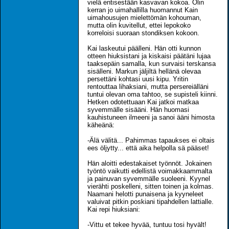
vielä entisestään kasvavan kokoa. Olin
kerran jo uimahallilla huomannut Kain
uimahousujen mielettömän kohouman,
mutta olin kuvitellut, ettei lepokoko
korreloisi suoraan stondiksen kokoon.
Kai laskeutui päälleni. Hän otti kunnon
otteen hiuksistani ja kiskaisi päätäni lujaa
taaksepäin samalla, kun survaisi terskansa
sisälleni. Markun jäljiltä hellänä olevaa
persettäni kohtasi uusi kipu. Yritin
rentouttaa lihaksiani, mutta persereiälläni
tuntui olevan oma tahtoo, se supisteli kiinni.
Hetken odotettuaan Kai jatkoi matkaa
syvemmälle sisääni. Hän huomasi
kauhistuneen ilmeeni ja sanoi ääni himosta
käheänä:
-Älä välitä... Pahimmas tapaukses ei oltais
ees öljytty... että aika helpolla sä pääset!
Hän aloitti edestakaiset työnnöt. Jokainen
työntö vaikutti edellistä voimakkaammalta
ja painuvan syvemmälle suoleeni. Kyynel
vierähti poskelleni, sitten toinen ja kolmas.
Naamani helotti punaisena ja kyyneleet
valuivat pitkin poskiani tipahdellen lattialle.
Kai repi hiuksiani:
-Vittu et tekee hyvää, tuntuu tosi hyvält!