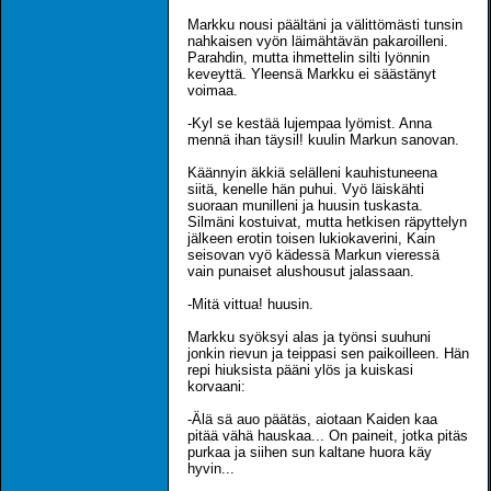
Markku nousi päältäni ja välittömästi tunsin
nahkaisen vyön läimähtävän pakaroilleni.
Parahdin, mutta ihmettelin silti lyönnin
keveyttä. Yleensä Markku ei säästänyt
voimaa.
-Kyl se kestää lujempaa lyömist. Anna
mennä ihan täysil! kuulin Markun sanovan.
Käännyin äkkiä selälleni kauhistuneena
siitä, kenelle hän puhui. Vyö läiskähti
suoraan munilleni ja huusin tuskasta.
Silmäni kostuivat, mutta hetkisen räpyttelyn
jälkeen erotin toisen lukiokaverini, Kain
seisovan vyö kädessä Markun vieressä
vain punaiset alushousut jalassaan.
-Mitä vittua! huusin.
Markku syöksyi alas ja työnsi suuhuni
jonkin rievun ja teippasi sen paikoilleen. Hän
repi hiuksista pääni ylös ja kuiskasi
korvaani:
-Älä sä auo päätäs, aiotaan Kaiden kaa
pitää vähä hauskaa... On paineit, jotka pitäs
purkaa ja siihen sun kaltane huora käy
hyvin...