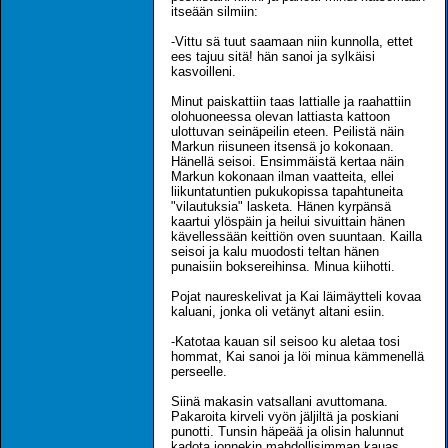
itseään silmiin:
-Vittu sä tuut saamaan niin kunnolla, ettet
ees tajuu sitä! hän sanoi ja sylkäisi
kasvoilleni.
Minut paiskattiin taas lattialle ja raahattiin
olohuoneessa olevan lattiasta kattoon
ulottuvan seinäpeilin eteen. Peilistä näin
Markun riisuneen itsensä jo kokonaan.
Hänellä seisoi. Ensimmäistä kertaa näin
Markun kokonaan ilman vaatteita, ellei
liikuntatuntien pukukopissa tapahtuneita
"vilautuksia" lasketa. Hänen kyrpänsä
kaartui ylöspäin ja heilui sivuittain hänen
kävellessään keittiön oven suuntaan. Kailla
seisoi ja kalu muodosti teltan hänen
punaisiin boksereihinsa. Minua kiihotti.
Pojat naureskelivat ja Kai läimäytteli kovaa
kaluani, jonka oli vetänyt altani esiin.
-Katotaa kauan sil seisoo ku aletaa tosi
hommat, Kai sanoi ja löi minua kämmenellä
perseelle.
Siinä makasin vatsallani avuttomana.
Pakaroita kirveli vyön jäljiltä ja poskiani
punotti. Tunsin häpeää ja olisin halunnut
kadota jonnekin mahdollisimman kauas.