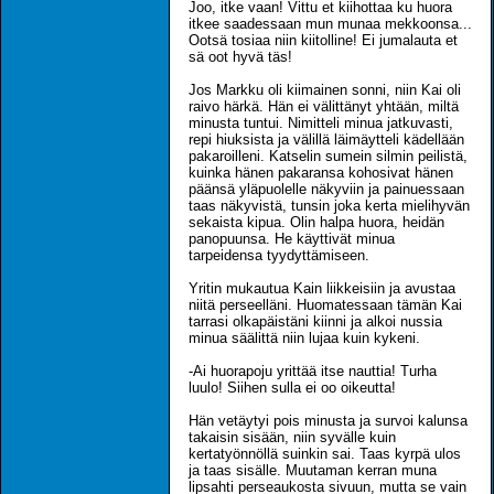
Joo, itke vaan! Vittu et kiihottaa ku huora
itkee saadessaan mun munaa mekkoonsa...
Ootsä tosiaa niin kiitolline! Ei jumalauta et
sä oot hyvä täs!
Jos Markku oli kiimainen sonni, niin Kai oli
raivo härkä. Hän ei välittänyt yhtään, miltä
minusta tuntui. Nimitteli minua jatkuvasti,
repi hiuksista ja välillä läimäytteli kädellään
pakaroilleni. Katselin sumein silmin peilistä,
kuinka hänen pakaransa kohosivat hänen
päänsä yläpuolelle näkyviin ja painuessaan
taas näkyvistä, tunsin joka kerta mielihyvän
sekaista kipua. Olin halpa huora, heidän
panopuunsa. He käyttivät minua
tarpeidensa tyydyttämiseen.
Yritin mukautua Kain liikkeisiin ja avustaa
niitä perseelläni. Huomatessaan tämän Kai
tarrasi olkapäistäni kiinni ja alkoi nussia
minua säälittä niin lujaa kuin kykeni.
-Ai huorapoju yrittää itse nauttia! Turha
luulo! Siihen sulla ei oo oikeutta!
Hän vetäytyi pois minusta ja survoi kalunsa
takaisin sisään, niin syvälle kuin
kertatyönnöllä suinkin sai. Taas kyrpä ulos
ja taas sisälle. Muutaman kerran muna
lipsahti perseaukosta sivuun, mutta se vain