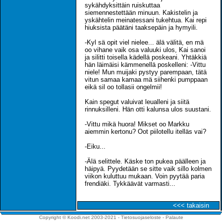
sykähdyksittäin ruiskuttaa
siemennestettään minuun. Kakistelin ja
yskähtelin meinatessani tukehtua. Kai repi
hiuksista päätäni taaksepäin ja hymyili.
-Kyl sä opit viel nielee... älä välitä, en mä
oo vihane vaik osa valuuki ulos, Kai sanoi
ja silitti toisella kädellä poskeani. Yhtäkkiä
hän läimäisi kämmenellä poskelleni: -Vittu
niele! Mun muijaki pystyy parempaan, tätä
vitun samaa kamaa mä siihenki pumppaan
eikä sil oo tollasii ongelmii!
Kain spegut valuivat leualleni ja siitä
rinnuksilleni. Hän otti kalunsa ulos suustani.
-Vittu mikä huora! Mikset oo Markku
aiemmin kertonu? Oot piilotellu itelläs vai?
-Eiku...
-Älä selittele. Käske ton pukea päälleen ja
häipyä. Pyydetään se sitte vaik sillo kolmen
viikon kuluttuu mukaan. Voin pyytää paria
frendiäki. Tykkäävät varmasti...
<<< takaisin
Copyright © Koodi.net 2003-2021 -
Tietosuojaseloste
-
Palaute