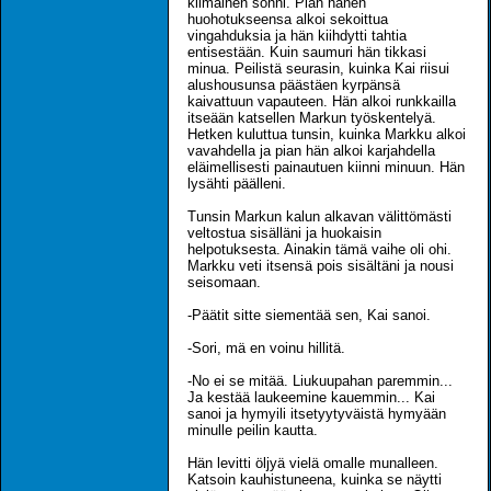
kiimainen sonni. Pian hänen
huohotukseensa alkoi sekoittua
vingahduksia ja hän kiihdytti tahtia
entisestään. Kuin saumuri hän tikkasi
minua. Peilistä seurasin, kuinka Kai riisui
alushousunsa päästäen kyrpänsä
kaivattuun vapauteen. Hän alkoi runkkailla
itseään katsellen Markun työskentelyä.
Hetken kuluttua tunsin, kuinka Markku alkoi
vavahdella ja pian hän alkoi karjahdella
eläimellisesti painautuen kiinni minuun. Hän
lysähti päälleni.
Tunsin Markun kalun alkavan välittömästi
veltostua sisälläni ja huokaisin
helpotuksesta. Ainakin tämä vaihe oli ohi.
Markku veti itsensä pois sisältäni ja nousi
seisomaan.
-Päätit sitte siementää sen, Kai sanoi.
-Sori, mä en voinu hillitä.
-No ei se mitää. Liukuupahan paremmin...
Ja kestää laukeemine kauemmin... Kai
sanoi ja hymyili itsetyytyväistä hymyään
minulle peilin kautta.
Hän levitti öljyä vielä omalle munalleen.
Katsoin kauhistuneena, kuinka se näytti