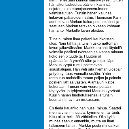
kämmenestään kunnon läimäytykset. Sitten
hän alkoi laskeutua päälleni käsiinsä
nojaten, kuin etunojapunnerrukseen
valmistautuen. Tunsin hänen kalunsa
liukuvan pakaroideni väliin. Huomasin Kain
asettelevan Markun kalua persereiälleni ja
saatuaan Markun terskan oikeaan kohtaan
hän antoi Markulle luvan aloittaa.
Tunsin, miten ilma pakeni keuhkoistani
ulos. Näin tähtiä ja tunsin uskomattoman
kivun jalkovälissäni. Markku rojahti täydellä
voimalla päälleni työntäen sauvansa minuun
koko sen pituudelta. Huutoni oli
epämääräistä yninää rätin ja teipin läpi.
Markun kyrpä tuntui polttelevan
sisuskalujani. Hän veti sitä hieman ulospäin
ja työntyi taas voimalla sisään. Yritin
rentoutua mahdollisimman paljon ja painoin
poskeni lattiaa vasten. Ajantajuni katosi
kokonaan. Tunsin vain vuoronperään
täyttyväni ja tyhjentyväni Markun kyrvästä.
Kuulin hänen huohotuksensa ja tunsin
kuuman ilmavirran niskassani.
En tiedä kauanko hän nussi minua. Saattoi
mennä viisi minuuttia, kymmenen tai tunti.
Kipu alkoi hellittää vähitellen. Olin kyllä
munaa saanut ennenkin, mutta en ihan
tällaiseen tahtiin. Markku puski minua kuin