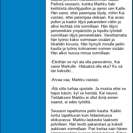
Peilistä seurasin, kuinka Markku haki
keittiöstä oliiviöljypullon ja ojensi sen Kaille.
Hän sanoi, ettei parempaa löydy, mihin Kai
vastasi, ettei parempaa olekaan. Kai avasi
pullon ja kaatoi öljyä pakaroideni väliin ja
alkoi levittää sitä sormillaan. Hän öljysi
persereikäni ympäristön ja lopulta työnteli
sormillaan öljyä persereikääni. Varoittamatta
hän työnsi kaksi sormeaan sisääni ja
liikahdin kivusta. Hän hymyili minulle peilin
kautta ja työnsi kolmannen sormen sisään.
Hän alkoi nussia minua sormillaan.
-Eiköhän se nyt ala olla panovalmis, Kai
sanoi Markulle. -Haluatsä olla eka? Ku sä
tän keksitki...
-Arvaa vaa, Markku vastasi.
-Älä sitte turhaa ujostele. Ja muista ettei se
hajoo käsiin, kyl se kestää, Kai neuvoi.
Tietääkseni Markku ei ollut ikinä ennen
saanut, ei edes tytöiltä.
Seurasin tapahtumia peilin kautta. Kaikki
tuntui tapahtuvan kuin hidastetussa
elokuvassa. Markku laskeutui taakseni
polvilleen. Hän levitti pakaroitani ja kokeili
aukkoani sormellaan. Pari kertaa sain hänen