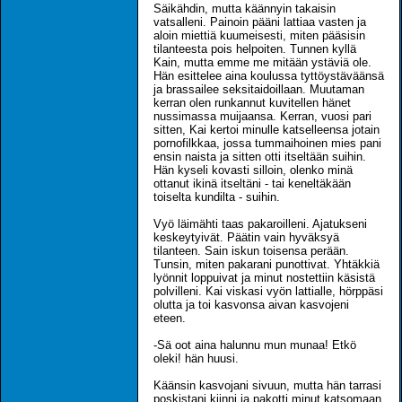
Säikähdin, mutta käännyin takaisin
vatsalleni. Painoin pääni lattiaa vasten ja
aloin miettiä kuumeisesti, miten pääsisin
tilanteesta pois helpoiten. Tunnen kyllä
Kain, mutta emme me mitään ystäviä ole.
Hän esittelee aina koulussa tyttöystäväänsä
ja brassailee seksitaidoillaan. Muutaman
kerran olen runkannut kuvitellen hänet
nussimassa muijaansa. Kerran, vuosi pari
sitten, Kai kertoi minulle katselleensa jotain
pornofilkkaa, jossa tummaihoinen mies pani
ensin naista ja sitten otti itseltään suihin.
Hän kyseli kovasti silloin, olenko minä
ottanut ikinä itseltäni - tai keneltäkään
toiselta kundilta - suihin.
Vyö läimähti taas pakaroilleni. Ajatukseni
keskeytyivät. Päätin vain hyväksyä
tilanteen. Sain iskun toisensa perään.
Tunsin, miten pakarani punottivat. Yhtäkkiä
lyönnit loppuivat ja minut nostettiin käsistä
polvilleni. Kai viskasi vyön lattialle, hörppäsi
olutta ja toi kasvonsa aivan kasvojeni
eteen.
-Sä oot aina halunnu mun munaa! Etkö
oleki! hän huusi.
Käänsin kasvojani sivuun, mutta hän tarrasi
poskistani kiinni ja pakotti minut katsomaan