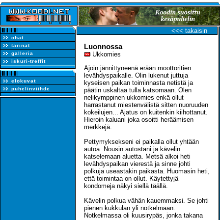
<<< takaisin
chat
Luonnossa
tarinat
galleria
Ukkomies
iskuri-treffit
Ajoin jännittyneenä erään moottoritien
levähdyspaikalle. Olin lukenut juttuja
elokuvat
kyseisen paikan toiminnasta netistä ja
puhelinviihde
päätin uskaltaa tulla katsomaan. Olen
nelikymppinen ukkomies enkä ollut
harrastanut miestenvälistä sitten nuoruuden
kokeilujen... Ajatus on kuitenkin kiihottanut.
Hieroin kaluani joka osoitti heräämisen
merkkejä.
Pettymyksekseni ei paikalla ollut yhtään
autoa. Nousin autostani ja kävelin
katselemaan aluetta. Metsä alkoi heti
levähdyspaikan vierestä ja sinne johti
polkuja useastakin paikasta. Huomasin heti,
että toimintaa on ollut. Käytettyjä
kondomeja näkyi siellä täällä.
Kävelin polkua vähän kauemmaksi. Se johti
pienen kukkulan yli notkelmaan.
Notkelmassa oli kuusirypäs, jonka takana