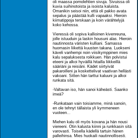
oli maassa pornolehtien sivuja. Sivuissa oli
kuvia suihinotoista ja isoista kaluista.
Omanikin seisoi niin, että oli pakko avata
sepalus ja päästää kulli vapaaksi. Hieroin
kiimatippoja terskaan ja koin värähtelyjä
koko kehossa.
Vieressä oli sopiva kallioinen kivenreuna,
jolle istuuduin ja laskin housuni alas. Hieroin
nautinnosta väristen kulliani. Samassa
huomasin liikettä kuusten takana. Luokseni
käveli vanhempi noin viisikymppinen mies
kalu sepaluksesta roikkuen. Hän polvistui
eteeni ja alkoi hyväillä hitailla liikkeillä
sääriäni ja reisiäni. Kädet siirtyivät
pakaroilleni ja koskettelivat vaativan hellästi
vakoani. Sitten hän tarttui kaluuni ja alkoi
runkata sitä.
-Valtavan iso, hän sanoi käheästi. Saanko
imeä?
-Runkataan vain toisiamme, minä sanoin,
en ole tehnyt tällaista yli kymmeneen
vuoteen...
Miehen kalu oli myös kovana ja hän nousi
viereeni. Otin kalusta kiinni ja runkkasin sitä
varovasti. Toisella kädellä tartuin hänen
palleihinsa. Mies huokaili nautinnollisesti.