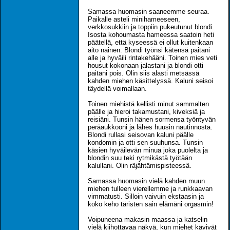
Samassa huomasin saaneemme seuraa.
Paikalle asteli minihameeseen,
verkkosukkiin ja toppiin pukeutunut blondi.
Isosta kohoumasta hameessa saatoin heti
päätellä, että kyseessä ei ollut kuitenkaan
aito nainen. Blondi työnsi kätensä paitani
alle ja hyväili rintakehääni. Toinen mies veti
housut kokonaan jalastani ja blondi otti
paitani pois. Olin siis alasti metsässä
kahden miehen käsittelyssä. Kaluni seisoi
täydellä voimallaan.
Toinen miehistä kellisti minut sammalten
päälle ja hieroi takamustani, kiveksiä ja
reisiäni. Tunsin hänen sormensa työntyvän
peräaukkooni ja lähes huusin nautinnosta.
Blondi rullasi seisovan kaluni päälle
kondomin ja otti sen suuhunsa. Tunsin
käsien hyväilevän minua joka puolelta ja
blondin suu teki rytmikästä työtään
kalullani. Olin räjähtämispisteessä.
Samassa huomasin vielä kahden muun
miehen tulleen vierellemme ja runkkaavan
vimmatusti. Silloin vaivuin ekstaasin ja
koko keho täristen sain elämäni orgasmin!
Voipuneena makasin maassa ja katselin
vielä kiihottavaa näkyä, kun miehet kävivät