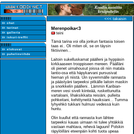
<<< takaisin
chat
Merenpoika<3
tarinat
galleria
teini
iskuri-treffit
Tämä tarina voi olla jonkun fantasia toisen
taas ei.. Oli miten oli, se on täysin
elokuvat
fiktiivinen...
puhelinviihde
Laitoin sukelluskamat päälleni ja hyppäsin
kirkkaaseen trooppiseen mereen. Päälläni
oli pienet uimahousut joissa oli niin matala
lantio-osa että häpykarvani pursusivat
hieman yli niistä. Uin syvemmälle rannasta
ja päästyäni tarpeeksi pitkälle laitoin maskin
ja snorkkelin päälleni.. Lämmin Karibian-
meren vesi siveli kiinteää, ruskettunutta
vartaloani, lihaksikkaita reisiäni, pulleita
pohkeitani, kehittyneitä hauiksiani... Tumma
lyhyehkö tukkani hulmusi vedessä kuin
huntu.
Olin kuullut että rannasta kun lähtee
tarpeeksi kauas uimaan nii tulee yhtäkkiä
vastaan mahtava, rehevä laguuni! Polskin
räpylöilläni eteenpäin kohti tuota upeaa