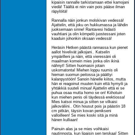
kipaisin rannalle tarkistamaan ettei kamojani
viedä! Täältä ei niin vain pois pääse ilman
räpylöitä!
Rannalla näin jonkun molskivan vedessä!
Ajattelin, että joku on hukkumassa ja lähdin
juoksemaan sinne! Rantavesi hidasti
vauhtiani ja olin kömpelö juostessani joten
kaaduin johonkin oksaan vedessä!
Heräsin Hetken päästä rannassa kun pienet
aallot hivelivät jalkojani.. Katselin
ympärilleni ja näin, että vieressäni oli
maailman komein mies jonka olin ikinä
nähnyt! Sitten huomasin jotain
uskomatonta! Miehen loppu ruumis oli
hieman suomun peitossa ja päättyi
kalanpystöön! Sanoin hänelle kiitos, mutta
hän ei reagoinut muuten kuin että hymyili ja
yhtäkkiä suuteli minua! Ajattelin että ei se
puhua osaa mutta homo se on! Kiihotuin
kun miehen penis oli täydessä erektiossa!
Mies katsoi minua ja sitten se vilkaisi
jalkoväliini.. Otin housut pois ja päästin 18
cm pitkän, täysin kovan penikseni
valloilleen! Se mies koski sitä ja minä
hänen kulliaan!
Painuin alas ja se mies voihkaisi
nautinnosta, kun lipaisin sen terskaa! Sitten