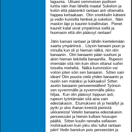
laguunia.. Uituani semmoisen puolisen
tuntia näin ihan lähellä maata! Sukelsin ja
koitin että pääsenkö rantaan asti ottamatta
happea kertaakaan.. Otin snorkkelin käteeni
ja vedin kunnolla henkeä ja sukelsin.. Näin
maskin läpi jo kauniin koralliriutan.. Pienet
kauniit kalat uivat ympäriinsä siellä ja
huomasin että olin päässyt rantaan!
Jätin kamani rantaan ja lähdin kiertelemään
saarta ympäriinsä... Löysin banaani puun ja
minulla kun oli jo hieman nälkä, niin otin
banaanin.. Otin banaanin pään suuhuni ja
aloin hieman leikitellä banaanilla.. Rupesin
imemään sitä niin kuin olisin ottanut suihin
toiselta mieheltä.. Nälkä kummiskin vei
voiton joten söin sen banaanin.. Sitten sain
idean! Otin puusta vielä yhden banaanin ja
nuolin sen märäksi ja liukkaaksi! Sitten
asetin banaanin perseenreiälleni! Työnsin
sen syvemmälle ja syvemmälle pikku
hiljaa.. Kun olin päässyt loppuun asti,
rupesin työntämään sitä aina vain
edestakaisin.. Etumukseni oli jo heräillyt ja
pyrki jo ulos ihanan kireistä pienistä
uikkareista! Vetelin banaania edestakaisin
perseessäni ja hieroin kulliani housujen
päältä.. Sitten kuulin rannalta sellaisen
molskauksen kuin joku olisi tullut rantaan
päin! Vedin banskun pois perseestäni ja