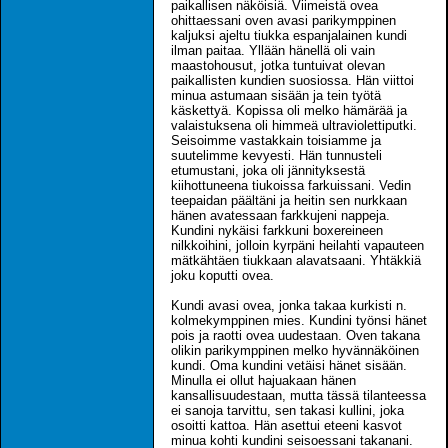
paikallisen näköisiä. Viimeistä ovea
ohittaessani oven avasi parikymppinen
kaljuksi ajeltu tiukka espanjalainen kundi
ilman paitaa. Yllään hänellä oli vain
maastohousut, jotka tuntuivat olevan
paikallisten kundien suosiossa. Hän viittoi
minua astumaan sisään ja tein työtä
käskettyä. Kopissa oli melko hämärää ja
valaistuksena oli himmeä ultraviolettiputki.
Seisoimme vastakkain toisiamme ja
suutelimme kevyesti. Hän tunnusteli
etumustani, joka oli jännityksestä
kiihottuneena tiukoissa farkuissani. Vedin
teepaidan päältäni ja heitin sen nurkkaan
hänen avatessaan farkkujeni nappeja.
Kundini nykäisi farkkuni boxereineen
nilkkoihini, jolloin kyrpäni heilahti vapauteen
mätkähtäen tiukkaan alavatsaani. Yhtäkkiä
joku koputti ovea.
Kundi avasi ovea, jonka takaa kurkisti n.
kolmekymppinen mies. Kundini työnsi hänet
pois ja raotti ovea uudestaan. Oven takana
olikin parikymppinen melko hyvännäköinen
kundi. Oma kundini vetäisi hänet sisään.
Minulla ei ollut hajuakaan hänen
kansallisuudestaan, mutta tässä tilanteessa
ei sanoja tarvittu, sen takasi kullini, joka
osoitti kattoa. Hän asettui eteeni kasvot
minua kohti kundini seisoessani takanani.