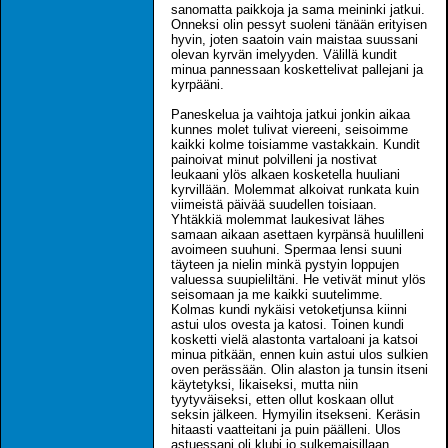
sanomatta paikkoja ja sama meininki jatkui.
Onneksi olin pessyt suoleni tänään erityisen
hyvin, joten saatoin vain maistaa suussani
olevan kyrvän imelyyden. Välillä kundit
minua pannessaan koskettelivat pallejani ja
kyrpääni.
Paneskelua ja vaihtoja jatkui jonkin aikaa
kunnes molet tulivat viereeni, seisoimme
kaikki kolme toisiamme vastakkain. Kundit
painoivat minut polvilleni ja nostivat
leukaani ylös alkaen kosketella huuliani
kyrvillään. Molemmat alkoivat runkata kuin
viimeistä päivää suudellen toisiaan.
Yhtäkkiä molemmat laukesivat lähes
samaan aikaan asettaen kyrpänsä huulilleni
avoimeen suuhuni. Spermaa lensi suuni
täyteen ja nielin minkä pystyin loppujen
valuessa suupieliltäni. He vetivät minut ylös
seisomaan ja me kaikki suutelimme.
Kolmas kundi nykäisi vetoketjunsa kiinni
astui ulos ovesta ja katosi. Toinen kundi
kosketti vielä alastonta vartaloani ja katsoi
minua pitkään, ennen kuin astui ulos sulkien
oven perässään. Olin alaston ja tunsin itseni
käytetyksi, likaiseksi, mutta niin
tyytyväiseksi, etten ollut koskaan ollut
seksin jälkeen. Hymyilin itsekseni. Keräsin
hitaasti vaatteitani ja puin päälleni. Ulos
astuessani oli klubi jo sulkemaisillaan,