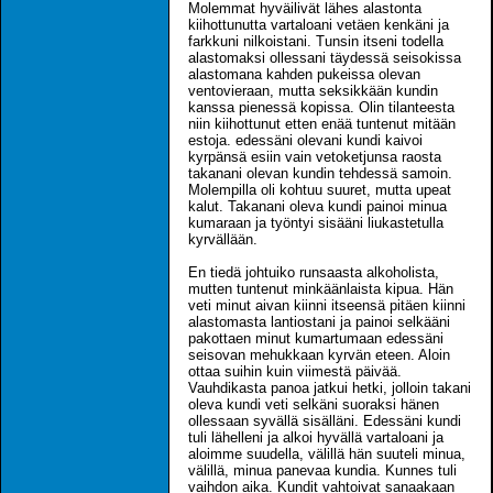
Molemmat hyväilivät lähes alastonta
kiihottunutta vartaloani vetäen kenkäni ja
farkkuni nilkoistani. Tunsin itseni todella
alastomaksi ollessani täydessä seisokissa
alastomana kahden pukeissa olevan
ventovieraan, mutta seksikkään kundin
kanssa pienessä kopissa. Olin tilanteesta
niin kiihottunut etten enää tuntenut mitään
estoja. edessäni olevani kundi kaivoi
kyrpänsä esiin vain vetoketjunsa raosta
takanani olevan kundin tehdessä samoin.
Molempilla oli kohtuu suuret, mutta upeat
kalut. Takanani oleva kundi painoi minua
kumaraan ja työntyi sisääni liukastetulla
kyrvällään.
En tiedä johtuiko runsaasta alkoholista,
mutten tuntenut minkäänlaista kipua. Hän
veti minut aivan kiinni itseensä pitäen kiinni
alastomasta lantiostani ja painoi selkääni
pakottaen minut kumartumaan edessäni
seisovan mehukkaan kyrvän eteen. Aloin
ottaa suihin kuin viimestä päivää.
Vauhdikasta panoa jatkui hetki, jolloin takani
oleva kundi veti selkäni suoraksi hänen
ollessaan syvällä sisälläni. Edessäni kundi
tuli lähelleni ja alkoi hyvällä vartaloani ja
aloimme suudella, välillä hän suuteli minua,
välillä, minua panevaa kundia. Kunnes tuli
vaihdon aika. Kundit vahtoivat sanaakaan