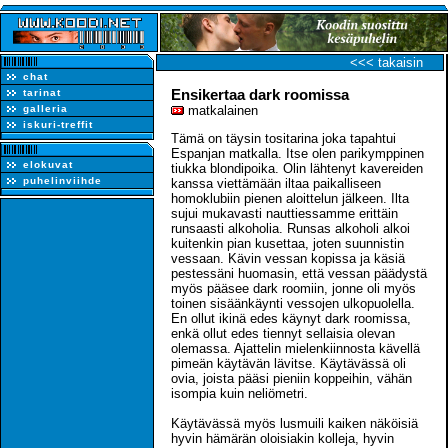
<<< takaisin
chat
Ensikertaa dark roomissa
tarinat
galleria
matkalainen
iskuri-treffit
Tämä on täysin tositarina joka tapahtui
Espanjan matkalla. Itse olen parikymppinen
elokuvat
tiukka blondipoika. Olin lähtenyt kavereiden
puhelinviihde
kanssa viettämään iltaa paikalliseen
homoklubiin pienen aloittelun jälkeen. Ilta
sujui mukavasti nauttiessamme erittäin
runsaasti alkoholia. Runsas alkoholi alkoi
kuitenkin pian kusettaa, joten suunnistin
vessaan. Kävin vessan kopissa ja käsiä
pestessäni huomasin, että vessan päädystä
myös pääsee dark roomiin, jonne oli myös
toinen sisäänkäynti vessojen ulkopuolella.
En ollut ikinä edes käynyt dark roomissa,
enkä ollut edes tiennyt sellaisia olevan
olemassa. Ajattelin mielenkiinnosta kävellä
pimeän käytävän lävitse. Käytävässä oli
ovia, joista pääsi pieniin koppeihin, vähän
isompia kuin neliömetri.
Käytävässä myös lusmuili kaiken näköisiä
hyvin hämärän oloisiakin kolleja, hyvin