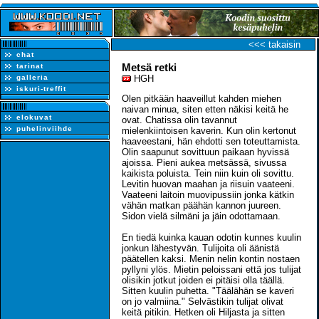
<<< takaisin
chat
Metsä retki
tarinat
galleria
HGH
iskuri-treffit
Olen pitkään haaveillut kahden miehen
naivan minua, siten etten näkisi keitä he
elokuvat
ovat. Chatissa olin tavannut
puhelinviihde
mielenkiintoisen kaverin. Kun olin kertonut
haaveestani, hän ehdotti sen toteuttamista.
Olin saapunut sovittuun paikaan hyvissä
ajoissa. Pieni aukea metsässä, sivussa
kaikista poluista. Tein niin kuin oli sovittu.
Levitin huovan maahan ja riisuin vaateeni.
Vaateeni laitoin muovipussiin jonka kätkin
vähän matkan päähän kannon juureen.
Sidon vielä silmäni ja jäin odottamaan.
En tiedä kuinka kauan odotin kunnes kuulin
jonkun lähestyvän. Tulijoita oli äänistä
päätellen kaksi. Menin nelin kontin nostaen
pyllyni ylös. Mietin peloissani että jos tulijat
olisikin jotkut joiden ei pitäisi olla täällä.
Sitten kuulin puhetta. "Täälähän se kaveri
on jo valmiina." Selvästikin tulijat olivat
keitä pitikin. Hetken oli Hiljasta ja sitten