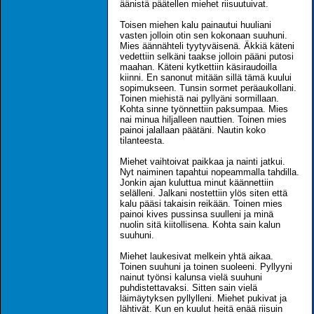
äänistä päätellen miehet riisuutuivat.
Toisen miehen kalu painautui huuliani
vasten jolloin otin sen kokonaan suuhuni.
Mies äännähteli tyytyväisenä. Äkkiä käteni
vedettiin selkäni taakse jolloin pääni putosi
maahan. Käteni kytkettiin käsiraudoilla
kiinni. En sanonut mitään sillä tämä kuului
sopimukseen. Tunsin sormet peräaukollani.
Toinen miehistä nai pyllyäni sormillaan.
Kohta sinne työnnettiin paksumpaa. Mies
nai minua hiljalleen nauttien. Toinen mies
painoi jalallaan päätäni. Nautin koko
tilanteesta.
Miehet vaihtoivat paikkaa ja nainti jatkui.
Nyt naiminen tapahtui nopeammalla tahdilla.
Jonkin ajan kuluttua minut käännettiin
selälleni. Jalkani nostettiin ylös siten että
kalu pääsi takaisin reikään. Toinen mies
painoi kives pussinsa suulleni ja minä
nuolin sitä kiitollisena. Kohta sain kalun
suuhuni.
Miehet laukesivat melkein yhtä aikaa.
Toinen suuhuni ja toinen suoleeni. Pyllyyni
nainut työnsi kalunsa vielä suuhuni
puhdistettavaksi. Sitten sain vielä
läimäytyksen pyllylleni. Miehet pukivat ja
lähtivät. Kun en kuulut heitä enää riisuin