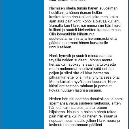
Naimisen ohella tunsin hänen suudelman
huulillani ja hänen ihanan hellän
kosketuksen rinnuksillani joka meni koko
ajan alas päin kohti koholla olevaa kulliani.
Samalla kun Hank nai minua niin hän hieroi
kulliani ja suuteli kielareitten kanssa minua.
Olin kovastikkin kiihottunut
suutelusta,nainnista ja hieromisesta että
päästin spermani hänen karvaiselle
rinnukselleen.
Hank hymyili ja suuteli minua samalla
täysillä naiden suoltani. Monen monta
kertaa kulli syöksyi sisääni ja tuloksetta
mutta molemmat nauttivat siitä erittäin
paljon ja siksi sitä oli kiva harrastaa
pitkäänkin ettei olisi niitä lyhyitä sessioita.
Mutta kaikella hyvällä on loppukin, Hank
kiristi entisestään tahtiaan ja pamautti
kovaa huutaen lastinsa sisääni.
Hetken hän piti päätään rinnuksillani ja antoi
spermansa valua suoleeni rauhassa, sitten
hän otti kullinsa ulos ja istui eteeni
hiljaisena. Nousin ja halasin häntä takaa
päin niin että kullini oli hänen reijällään ja
nopeasti nousi sisälle jolloin Hank nousi ja
laskeutui ratsastamaan päälleni.