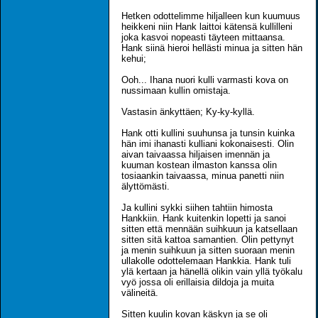
Hetken odottelimme hiljalleen kun kuumuus
heikkeni niin Hank laittoi kätensä kullilleni
joka kasvoi nopeasti täyteen mittaansa.
Hank siinä hieroi hellästi minua ja sitten hän
kehui;
Ooh... Ihana nuori kulli varmasti kova on
nussimaan kullin omistaja.
Vastasin änkyttäen; Ky-ky-kyllä.
Hank otti kullini suuhunsa ja tunsin kuinka
hän imi ihanasti kulliani kokonaisesti. Olin
aivan taivaassa hiljaisen imennän ja
kuuman kostean ilmaston kanssa olin
tosiaankin taivaassa, minua panetti niin
älyttömästi.
Ja kullini sykki siihen tahtiin himosta
Hankkiin. Hank kuitenkin lopetti ja sanoi
sitten että mennään suihkuun ja katsellaan
sitten sitä kattoa samantien. Olin pettynyt
ja menin suihkuun ja sitten suoraan menin
ullakolle odottelemaan Hankkia. Hank tuli
ylä kertaan ja hänellä olikin vain yllä työkalu
vyö jossa oli erillaisia dildoja ja muita
välineitä.
Sitten kuulin kovan käskyn ja se oli