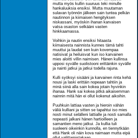
mutta myös kullin suuruus teki minulle
hankaluuksia ensiksi. Mutta muutaman
sulavan työnnön jälkeen sain tuntea pelkän
nautinnon ja kiimaisen hengityksen
niskassani, myöskin ihanan karvaisen
vatsa osaston selkääni vasten
hinkkaamassa.
Voihkin ja nautin ensiksi hitaasta
kiimaisesta nainnista kunnes tämä tahti
muuttui ja laudat sen kuin kovempaa
natisivat ja heiluisvat kun iso karvainen
mies aloitti villin naimisen. Hänen kullinsa
upposi syvälle suolistooni erittäinkin syvälle
ja nainti jatkui ja jatkui todella rajuna.
Kulli syöksyi sisääni ja karvainen rinta kehä
nousi ja laski erittäin nopeaan tahtiin ja
minä siinä alla sain kokea jotain hyvinkin
ihanaa. Hank sai kokea pitkä aikaisemman
nainnin mitä hän ei ollut kokenut aikoihin.
Puuhkuin lattiaa vasten ja hieroin vähän
väliä kulliani ja sitten se tapahtui iso mies
nosti minut selälleni lattialle ja nosti samalla
nopeasti jalkani hänen hartioilleen ja
samantien meno jatkui. Ja kullia tuli
suoleeni oikeinkin kunnolla, en tiennytkään
että Hank oli näin kova naimaan mutta eipä
ollut valittamistakaan.