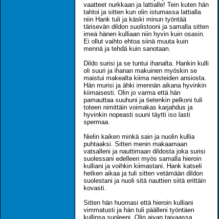
vaatteet nurkkaan ja lattialle! Tein kuten hän
tahtoi ja sitten kun olin istumassa lattialla
niin Hank tuli ja käski minun työntää
tärisevän dildon suolistooni ja samalla sitten
imeä hänen kulliaan niin hyvin kuin osasin.
Ei ollut vaihto ehtoa siinä muuta kuin
mennä ja tehdä kuin sanotaan.
Dildo surisi ja se tuntui ihanalta. Hankin kulli
oli suuri ja ihanan makuinen myöskin se
maistui makealta kiima nesteiden ansiosta.
Hän murisi ja ähki imennän aikana hyvinkin
kiimaisesti. Olin jo varma että hän
pamauttaa suuhuni ja tietenkin pelkoni tuli
toteen nimittäin voimakas karjahdus ja
hyvinkin nopeasti suuni täytti iso lasti
spermaa.
Nielin kaiken minkä sain ja nuolin kullia
puhtaaksi. Sitten menin makaamaan
vatsalleni ja nauttimaan dildosta joka surisi
suolessani edelleen myös samalla hieroin
kulliani ja voihkin kiimastani. Hank katseli
hetken aikaa ja tuli sitten vetämään dildon
suolestani ja nuoli sitä nauttien siitä erittäin
kovasti.
Sitten hän huomasi että hieroin kulliani
vimmatusti ja hän tuli päälleni työntäen
kullinsa suoleeni. Olin aivan taivaassa