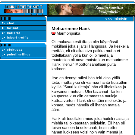
<<< takaisin
chat
Metsurimme Hank
tarinat
galleria
Marmoripoika
iskuri-treffit
Oli mukava kesä ilta ja olin käymässä
mökilläni joka sijaitsi Hangossa. Ja keskellä
elokuvat
mettää, eli oli aika kiva paikka mutta ei
puhelinviihde
todellakaan yöllä kun oli pimeetä ja
muutenkin oli aave maista kun metsurimme
Hank "riehui" Moottorisahallaan puita
katkoen.
Itse en tiennyt miksi hän teki aina yöllä
töitä, mutta yksi oli varmaa häntä kutsuttiin
kylillä "Suuri kullittaja" hän oli lihaksikas ja
karvainen metsuri. Olin tavannut Hankin
kaupassa kun olin ostamassa nauloja
kattoa varten, Hank oli erittäin miehekäs ja
komea, myös hänellä oli ihanan matala
ääni.
Hank oli todellakin mies joka hoiteli naisia ja
miehiä tai oikeastaan poikiakin. Eli hän oli
toisin sanoen bi-seksuaali, tiesin ettei
hänen luokseen voisi noin vain mennä ja