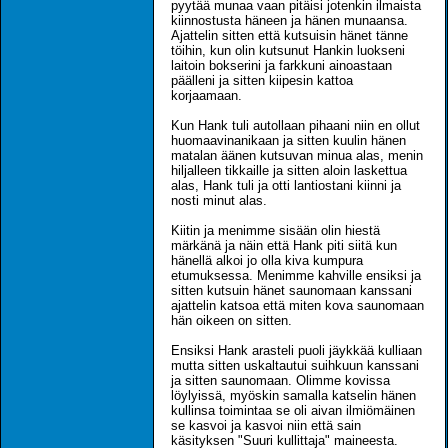
pyytää munaa vaan pitäisi jotenkin ilmaista
kiinnostusta häneen ja hänen munaansa.
Ajattelin sitten että kutsuisin hänet tänne
töihin, kun olin kutsunut Hankin luokseni
laitoin bokserini ja farkkuni ainoastaan
päälleni ja sitten kiipesin kattoa
korjaamaan.
Kun Hank tuli autollaan pihaani niin en ollut
huomaavinanikaan ja sitten kuulin hänen
matalan äänen kutsuvan minua alas, menin
hiljalleen tikkaille ja sitten aloin laskettua
alas, Hank tuli ja otti lantiostani kiinni ja
nosti minut alas.
Kiitin ja menimme sisään olin hiestä
märkänä ja näin että Hank piti siitä kun
hänellä alkoi jo olla kiva kumpura
etumuksessa. Menimme kahville ensiksi ja
sitten kutsuin hänet saunomaan kanssani
ajattelin katsoa että miten kova saunomaan
hän oikeen on sitten.
Ensiksi Hank arasteli puoli jäykkää kulliaan
mutta sitten uskaltautui suihkuun kanssani
ja sitten saunomaan. Olimme kovissa
löylyissä, myöskin samalla katselin hänen
kullinsa toimintaa se oli aivan ilmiömäinen
se kasvoi ja kasvoi niin että sain
käsityksen "Suuri kullittaja" maineesta.