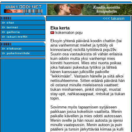
<<< takaisin
chat
Eka kerta
tarinat
galleria
kokematon poju
iskuri-treffit
Eksyin yhtenä päivänä koodin chattiin (tai
aina vanhemmat miehet ja tyttöily oli
elokuvat
kiinnostanut) nickillä tyttöilevä poju19v.
puhelinviihde
Suurin osa vastauksista oli vähän erilaisia
kuin odotin mutta yksi vanhempi mies
kiinnitti huomioni. Mies etsi nuorta poikaa
joka haluaisi pukeutua tytöksi ja lähteä
hänen kanssaan julkisillle paikoille
"leikkimään". Vastasin hänelle ja siitä alkoi
nettisuhteemme. Sitten eräänä päivänä hän
oli ostanut minulle mieleisensä vaatteet:
tiukan minihameen, pinkit stringit, mustat
stay-upit, nahkasaappaat, rintsikat ja tiukan
topin.
Sovimme myös tapaamisen syrjäiseen
paikkaan jossa kokeilisin vaatteita. Menin
paikalle kävellen ja mies odotti autossaan.
Menin ovelle ja hän nousi autosta ja ojensi
minulle vaatepussin. Menin autoon ja puin
päälleni ja tunsin järkyttävää kiimaa ja kulli