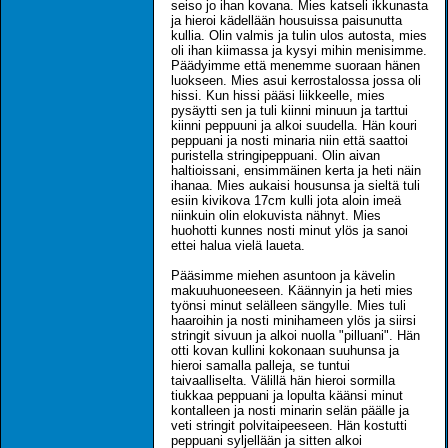
seiso jo ihan kovana. Mies katseli ikkunasta
ja hieroi kädellään housuissa paisunutta
kullia. Olin valmis ja tulin ulos autosta, mies
oli ihan kiimassa ja kysyi mihin menisimme.
Päädyimme että menemme suoraan hänen
luokseen. Mies asui kerrostalossa jossa oli
hissi. Kun hissi pääsi liikkeelle, mies
pysäytti sen ja tuli kiinni minuun ja tarttui
kiinni peppuuni ja alkoi suudella. Hän kouri
peppuani ja nosti minaria niin että saattoi
puristella stringipeppuani. Olin aivan
haltioissani, ensimmäinen kerta ja heti näin
ihanaa. Mies aukaisi housunsa ja sieltä tuli
esiin kivikova 17cm kulli jota aloin imeä
niinkuin olin elokuvista nähnyt. Mies
huohotti kunnes nosti minut ylös ja sanoi
ettei halua vielä laueta.
Pääsimme miehen asuntoon ja kävelin
makuuhuoneeseen. Käännyin ja heti mies
työnsi minut selälleen sängylle. Mies tuli
haaroihin ja nosti minihameen ylös ja siirsi
stringit sivuun ja alkoi nuolla "pilluani". Hän
otti kovan kullini kokonaan suuhunsa ja
hieroi samalla palleja, se tuntui
taivaalliselta. Välillä hän hieroi sormilla
tiukkaa peppuani ja lopulta käänsi minut
kontalleen ja nosti minarin selän päälle ja
veti stringit polvitaipeeseen. Hän kostutti
peppuani syljellään ja sitten alkoi