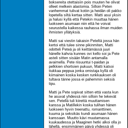
boksereita otettaisiin pois muuten he olivat
olleet melkein alastomia. Silloin Peten
vanhemmat tulivat kotiin ja heidän oli pakko
lopetella siltä kertaa sitten. Matti asui yksin
ja halusi kyllä että Petekin muuttaa hänen
luokseen asumaan niin että he voivat
seurustella kaikessa rauhassa ilman muiden
ihmisten yllätyksiä.
Matti sai viestin takaisin Peteltä jossa hän
kertoi että tulee sinne pikinmiten, Matti
odotteli Peteä ja oli keittämässä juuri
hänelle kahvia kunnes ovi kello soi ja Pete
asteli sitten sisään Matin antamalla
avaimella. Pete riisuuntui t-paidan ja
pelkkien shortsien pukuun, Matti katsoi
tiukkaa peppua jonka omistaja kyllä oli
kiimainen koska kesken runkkauksen oli
tultava tänne jossa ei pahemmin seksiä
tipu.
Matti ja Pete sopivat sitten että vasta kun
he asuvat yhdessä niin silloin he tekevät
sen. Petellä tuli kiirettä muuttamisen
kanssa ja Matillekin koska tulihan hänen
luokseen hyvin treenattu, romanttinen,
kuuma ja seksikäs kundi asumaan hänen
kanssaan. Muutto kävi muutamassa
kuukaudessa ja Maaginen hetki alkoi olla jo
lähellä, ensimmäinen päivä yhdessä oli