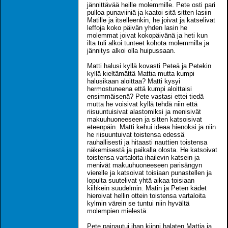
jännittävää heille molemmille. Pete osti pari
pulloa punaviiniä ja kaatoi sitä sitten lasiin
Matille ja itselleenkin, he joivat ja katselivat
leffoja koko päivän yhden lasin he
molemmat joivat kokopäivänä ja heti kun
ilta tuli alkoi tunteet kohota molemmilla ja
jännitys alkoi olla huipussaan.
Matti halusi kyllä kovasti Peteä ja Petekin
kyllä kieltämättä Mattia mutta kumpi
halusikaan aloittaa? Matti kysyi
hermostuneena että kumpi aloittaisi
ensimmäisenä? Pete vastasi ettei tiedä
mutta he voisivat kyllä tehdä niin että
riisuuntuisivat alastomiksi ja menisivät
makuuhuoneeseen ja sitten katsoisivat
eteenpäin. Matti kehui ideaa hienoksi ja niin
he riisuuntuivat toistensa edessä
rauhallisesti ja hitaasti nauttien toistensa
näkemisestä ja paikalla olosta. He katsoivat
toistensa vartaloita ihailevin katsein ja
menivät makuuhuoneeseen parisängyn
vierelle ja katsoivat toisiaan punastellen ja
lopulta suutelivat yhtä aikaa toisiaan
kiihkein suudelmin. Matin ja Peten kädet
hieroivat hellin ottein toistensa vartaloita
kylmin värein se tuntui niin hyvältä
molempien mielestä.
Pete painautui ihan kiinni halaten Mattia ja