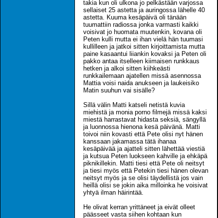
takia kun oli ulkona jo pelkästään varjossa
sellaiset 25 astetta ja auringossa lähelle 40
astetta. Kuuma kesäpäivä oli tänään
tuumattiin radiossa jonka varmasti kaikki
voisivat jo huomata muutenkin, kovana oli
Peten kulli mutta ei ihan vielä hän tuumasi
kullilleen ja jatkoi sitten kirjoittamista mutta
paine kasaantui liiankin kovaksi ja Peten oli
pakko antaa itselleen kiimaisen runkkaus
hetken ja alkoi sitten kiihkeästi
runkkailemaan ajatellen missä asennossa
Mattia voisi naida anukseen ja laukeisiko
Matin suuhun vai sisälle?
Sillä välin Matti katseli netistä kuvia
miehistä ja monia porno filmejä missä kaksi
miestä harrastavat hidasta seksiä, sängyllä
ja luonnossa hienona kesä päivänä. Matti
toivoi niin kovasti että Pete olisi nyt hänen
kanssaan jakamassa tätä ihanaa
kesäpäivää ja ajatteli sitten lähettää viestiä
ja kutsua Peten luokseen kahville ja ehkäpä
piknikillekin. Matti tiesi että Pete oli neitsyt
ja tiesi myös että Petekin tiesi hänen olevan
neitsyt myös ja se olisi täydellistä jos vain
heillä olisi se jokin aika milloinka he voisivat
yhtyä ilman häirintää.
He olivat kerran yrittäneet ja eivät olleet
päässeet vasta siihen kohtaan kun