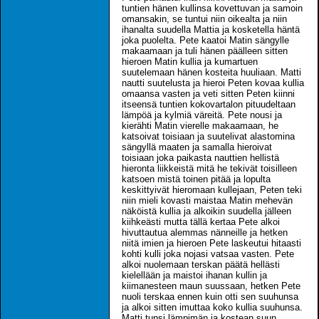
tuntien hänen kullinsa kovettuvan ja samoin
omansakin, se tuntui niin oikealta ja niin
ihanalta suudella Mattia ja kosketella häntä
joka puolelta. Pete kaatoi Matin sängylle
makaamaan ja tuli hänen päälleen sitten
hieroen Matin kullia ja kumartuen
suutelemaan hänen kosteita huuliaan. Matti
nautti suutelusta ja hieroi Peten kovaa kullia
omaansa vasten ja veti sitten Peten kiinni
itseensä tuntien kokovartalon pituudeltaan
lämpöä ja kylmiä väreitä. Pete nousi ja
kierähti Matin vierelle makaamaan, he
katsoivat toisiaan ja suutelivat alastomina
sängyllä maaten ja samalla hieroivat
toisiaan joka paikasta nauttien hellistä
hieronta liikkeistä mitä he tekivät toisilleen
katsoen mistä toinen pitää ja lopulta
keskittyivät hieromaan kullejaan, Peten teki
niin mieli kovasti maistaa Matin mehevän
näköistä kullia ja alkoikin suudella jälleen
kiihkeästi mutta tällä kertaa Pete alkoi
hivuttautua alemmas nänneille ja hetken
niitä imien ja hieroen Pete laskeutui hitaasti
kohti kulli joka nojasi vatsaa vasten. Pete
alkoi nuolemaan terskan päätä hellästi
kielellään ja maistoi ihanan kullin ja
kiimanesteen maun suussaan, hetken Pete
nuoli terskaa ennen kuin otti sen suuhunsa
ja alkoi sitten imuttaa koko kullia suuhunsa.
Matti tunsi lämpimän ja kostean suun