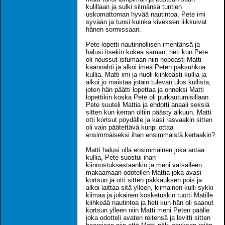
kulillaan ja sulki silmänsä tuntien
uskomattoman hyvää nautintoa, Pete imi
syvään ja tunsi kuinka kiveksen liikkuivat
hänen sormissaan.
Pete lopetti nautinnollisen imentänsä ja
halusi itsekin kokea saman, heti kun Pete
oli noussut istumaan niin nopeasti Matti
käännähti ja alkoi imeä Peten paksuhkoa
kullia. Matti imi ja nuoli kiihkeästi kullia ja
alkoi jo maistaa jotain tulevan ulos kullista,
joten hän päätti lopettaa ja onneksi Matti
lopettikin koska Pete oli purkautumisillaan.
Pete suuteli Mattia ja ehdotti anaali seksiä
sitten kun kerran oltiin päästy alkuun. Matti
otti kortsut pöydälle ja käsi rasvaakin sitten
oli vain päätettävä kunpi ottaa
ensimmäiseksi ihan ensimmäistä kertaakin?
Matti halusi olla ensimmäinen joka antaa
kullia, Pete suostui ihan
kiinnostuksestaankin ja meni vatsalleen
makaamaan odotellen Mattia joka avasi
kortsun ja otti sitten pakkauksen pois ja
alkoi laittaa sitä ylleen, kiimainen kulli sykki
kiimaa ja jokainen kosketuskin tuotti Matille
kiihkeää nautintoa ja heti kun hän oli saanut
kortsun ylleen niin Matti meni Peten päälle
joka odotteli avaten reitensä ja levitti sitten