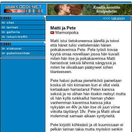
<<< takaisin
chat
Matti ja Pete
tarinat
galleria
Marmoripoika
iskuri-treffit
Matti istui tietokoneensa äärellä ja toivoi
että hänet tulisi viettelemään hänen
elokuvat
poikakaverinsa Pete. Pete työsti kovaa
puhelinviihde
kyytiä omaa novelliaan jossa hän kuvaili
miten hän itse ja poikakaverinsa Matti
harrastivat seksiä lähinnä sängyssä ja
miten he olivatkaan päätyneet siihen
tilanteeseen.
Pete halusi purkaa pienehkösti paineitaan
koska oli niin kiimainen kun ei ollut vielä
kertaakaan harrastanut Peten kanssa
seksiä ja no olihan hän itsekin neitsyt mutta
oli hän kyllä runkkaillut hieman yhden
vanhemman kaverinsa kanssa joka
nykyään on 40v ja hän itse oli juuri viime
viikolla täyttänyt 18v. Pete ja Matti olivat
molemmat samaan aikaan syntyneitä.
Pete kirjoitti kiihkeästi ja oli kuumissaan ei
pelkän tarinan takia mutta myöskin senkin