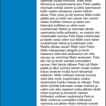
spermaa sisään kortsuun. Matti nousi
hikisenä ja tyydyttyneenä pois Peten päältä
istumaan seinää vasten ja antoi spermaisen
kullin nojata vatsaansa vasten hetken
aikaa, Pete nousi ja otti kortsun Matin kullin
päältä pois ja heitti sen saman tien roskiin
ottaen itselleen kortsun ja laittoi sen
kätevästi kullilleen ja sitten meni
suutelemaan Mattia ja imemään tämän
spermaista kullia puhtaaksi, se maistui niin
maukkaalle tuumasi Pete hiljaa mielessään
ja lopetti vasta sitten kun Matti nosti hänet
suutelemaan häntä ja kuulemaan mitä
Matilla olikaan asiaa? Matti meni Peten
tilalle makaamaan sängylle ja levitti
haaransa sekä että anuksensa niin että
rasvaa sai sormittaa Matin anukseen, Pete
teki niin ja levitti samalla kortsullekin
rasvaa. Heti tämän jälkeen Pete tuli Matin
päälle ja alkoi työntyä tämän sisään tuntien
tiukan anuksen mutta hyvin lämpimän
sellaisen. Matti voihkaisi hieman kivusta
sekä että myös suurimmaksi osaksi
nautinnosta kuinka ihanaa se olikaan. Pete
aloitti työntää kokonaan sisään kullinsa ja
saikin sen aika nopeasti jonka jälkeen aloitti
sitten kuuman ja kiimaisen nainnin.
Kiihkeästi voihkien nautinnosta Pete ja
Matti voihkivat vuorotellen kiihkeästä
nainnista sai jälleen Matin kiihkeät tunteet