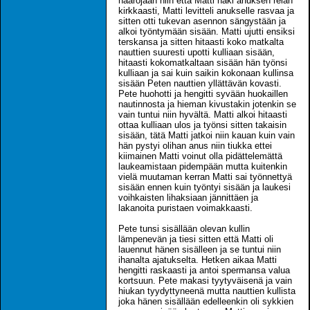
haarojaan niin että Matti näki anuksen reiän
kirkkaasti, Matti levitteli anukselle rasvaa ja
sitten otti tukevan asennon sängystään ja
alkoi työntymään sisään. Matti ujutti ensiksi
terskansa ja sitten hitaasti koko matkalta
nauttien suuresti upotti kulliaan sisään,
hitaasti kokomatkaltaan sisään hän työnsi
kulliaan ja sai kuin saikin kokonaan kullinsa
sisään Peten nauttien yllättävän kovasti.
Pete huohotti ja hengitti syvään huokaillen
nautinnosta ja hieman kivustakin jotenkin se
vain tuntui niin hyvältä. Matti alkoi hitaasti
ottaa kulliaan ulos ja työnsi sitten takaisin
sisään, tätä Matti jatkoi niin kauan kuin vain
hän pystyi olihan anus niin tiukka ettei
kiimainen Matti voinut olla pidättelemättä
laukeamistaan pidempään mutta kuitenkin
vielä muutaman kerran Matti sai työnnettyä
sisään ennen kuin työntyi sisään ja laukesi
voihkaisten lihaksiaan jännittäen ja
lakanoita puristaen voimakkaasti.
Pete tunsi sisällään olevan kullin
lämpenevän ja tiesi sitten että Matti oli
lauennut hänen sisälleen ja se tuntui niin
ihanalta ajatukselta. Hetken aikaa Matti
hengitti raskaasti ja antoi spermansa valua
kortsuun. Pete makasi tyytyväisenä ja vain
hiukan tyydyttyneenä mutta nauttien kullista
joka hänen sisällään edelleenkin oli sykkien