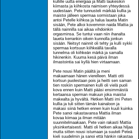
kullille uutta energiaa ja Matti laukesikin
kiimasta ja kiihkosta naimisen yhteydessä
uudestaan. Pete tunnusteli märkää kullia ja
maistoi jälleen spermaa sormistaan joka
antoi Petelle kiihkoa ja halua laueta Matin
sisään, Pete alkoi kovemmin naida Mattia ja
tällä nainnilla sai aikaa vihdoinkin
orgasminsa. Se tuntui vaan niin ihanalta
laueta kerrankin oikein kunnolla jonkun
sisään. Neitsyt nainnit oli tehty ja kulli sykki
spermaa kortsuun kiihkeällä tavalla
tunnelma oli kiihkeän märkä ja samalla
hikinenkin. Kuuma kesä päivä ilman
ilmastointia sai kyllä hien virtaamaan.
Pete nousi Matin päältä ja meni
makaamaan hänen vierelleen. Matti otti
kortsun puolestaan pois ja heitti sen saman
tien roskiin spermainen kulli oli vielä puoli
kova ennen kuin Matti pääsi ensimmäistä
kertaansa sperman makuun joka maistui
makealta ja hyvältä. Hetken Matti imi Peten
kullia ja tuli sitten tämän kainaloon ja
makasi siinä hetken ennen kuin kuuli kuinka
Pete sanoi rakastavansa Mattia ilman
kovaa kiimaa ja ilman mitään
suunnitelmaakaan, Pete vain rakasti Mattia
yksinkertaisesti. Matti oli hetken aikaa hiljaa
mutta sitten nousi istumaan ja suuteli Peteä
kieli suudelmin ja sanoi että hänkin rakastaa