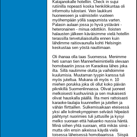
Katajanokalle hotelliin. Check in sujui
rutiinilla nopeasti koska henkilökuntaa oli
informoitu tulostani. Vein laukkuni
huoneeseen ja valmistelin vuoteen
myöhempään yöllä saapumista varten.
Palasin aulaan jossa jo hyvä ystäväni -
heteronainen - minua odottikin. Iloisten
halausten jälkeen käväisimme vielä hotellin
terassilla tervetuliaisoluilla ennen kuin
lähdimme raitiovaunulla kohti Helsingin
keskustaa sen yöstä nauttimaan.
Oli ihanaa olla taas Suomessa. Menimme
heti saman tien Mannerheimintiellä olevaan
homobaariin jossa on Karaokea lähes joka
ilta. Sillä nautimme olutta ja vaihdoimme
kuulumisia. Muutaman tyypin kanssa tuli
myös juteltua. Mukana oli myös n. 10
miehen porukka joka oli ollut koko päivän
piknikillä Suomenlinnassa. Olivat juoneet
melkoisesti kuohuviiniä ja sen mukaisesti
olivat hauskalla päällä. Ilta meni rattoisasti
karaoke-laulajia kuunnellen ja jutellen ja
vähän flirttaillen. Sulkemisaikaan eteisessä
yksi alle kolmekymppinen selvästi hilpeästi
päihtynyt nuorimies tuli juttusille ja kysyi
melko suoraan että haluanko nussia häntä.
Minä siihen yhtä suoraan, että mikäs siinä -
mutta olin ensin aikeissa käydä vielä
toisessa läheisessä homobaarissa . Siispä