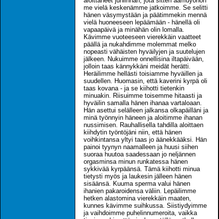
aloittaneet juhlinnan, jota sitten aamuyöhön
me vielä keskenämme jatkoimme. Se selitti
hänen väsymystään ja päätimmekin mennä
vielä huoneeseen lepäämään - hänellä oli
vapaapäivä ja minähän olin lomalla.
Kävimme vuoteeseen vierekkäin vaatteet
päällä ja nukahdimme molemmat melko
nopeasti vähäisten hyväilyjen ja suutelujen
jälkeen. Nukuimme onnellisina iltapäivään,
jolloin taas kännykkäni meidät herätti.
Heräilimme hellästi toisiamme hyväillen ja
suudellen. Huomasin, että kaverini kyrpä oli
taas kovana - ja se kiihotti tietenkin
minuakin. Riisuimme toisemme hitaasti ja
hyväilin samalla hänen ihanaa vartaloaan.
Hän asettui selälleen jalkansa olkapäilläni ja
minä työnnyin häneen ja aloitimme ihanan
nussimisen. Rauhallisella tahdilla aloittaen
kiihdytin työntöjäni niin, että hänen
voihkintansa yltyi taas jo äänekkääksi. Hän
painoi tyynyn naamalleen ja huusi siihen
suoraa huutoa saadessaan jo neljännen
orgasminsa minun runkatessa hänen
sykkivää kyrpäänsä. Tämä kiihotti minua
tietysti myös ja laukesin jälleen hänen
sisäänsä. Kuuma sperma valui hänen
ihanien pakaroidensa väliin. Lepäilimme
hetken alastomina vierekkäin maaten,
kunnes kävimme suihkussa. Siistiydyimme
ja vaihdoimme puhelinnumeroita, vaikka