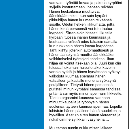
varovasti työntää kovaa ja paksua kyrpääni
syljellä kostuttamaani ihanaan reikään.
Hänen huokailunsa muuttuivat
äänekkäämmiksi, kun sain kyrpäni
pikkuhiljaa hänen kuumaan reikäänsä
sisälle. Odotin hetken liikkumatta, jotta
hänen kireä perseensä voi totuttautua
kyrpääni. Sitten aloin hitaasti liikutella
kyrpääni tuossa ihanan kuumassa ja
kosteassa reiässä edes takaisin samalla
kun runkkasin hänen kovaa kyrpäänsä.
Tahti kiihtyi jotenkin automaattisesti ja
hänen ääntelynsä muuttui äänekkääksi
voihkimiseksi työntöjeni tahdissa. Ihan
hiljaa on voinut itsekään olla. Juuri kun olin
tulossa hekumani huipulle alkoi kaverini
vartalo nytkiä ja hänen kyrvästään syöksyi
valkoista kuumaa spermaa hänen
vatsalleen ja kaulalle monena syöksynä
peräjälkeen. Tietysti hänen perseensä
puristeli minun kyrpääni samassa tahdissa
ja tämä sai myös minun spermani liikkeelle.
Tärisin orgasmini kourassa varmaan
minuuttikaupalla ja ryöppysin hänen
suolensa täyteen kuumaa spermaa. Lopulta
luhistuin hänen päälleen häntä suudellen ja
hyväillen. Asetuin siten hänen viereensä ja
nukahdimme sylikkäin väsyneinä....
Muutaman tunnin nukkumisen jälkeen