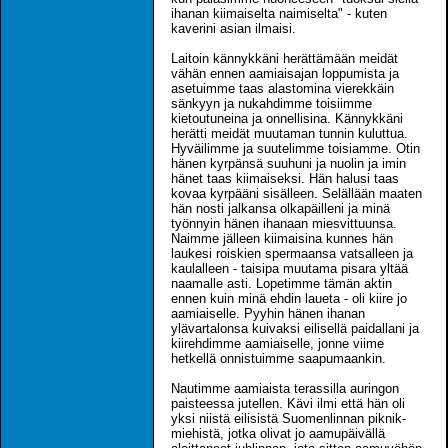
ihanan kiimaiselta naimiselta" - kuten
kaverini asian ilmaisi.
Laitoin kännykkäni herättämään meidät
vähän ennen aamiaisajan loppumista ja
asetuimme taas alastomina vierekkäin
sänkyyn ja nukahdimme toisiimme
kietoutuneina ja onnellisina. Kännykkäni
herätti meidät muutaman tunnin kuluttua.
Hyväilimme ja suutelimme toisiamme. Otin
hänen kyrpänsä suuhuni ja nuolin ja imin
hänet taas kiimaiseksi. Hän halusi taas
kovaa kyrpääni sisälleen. Selällään maaten
hän nosti jalkansa olkapäilleni ja minä
työnnyin hänen ihanaan miesvittuunsa.
Naimme jälleen kiimaisina kunnes hän
laukesi roiskien spermaansa vatsalleen ja
kaulalleen - taisipa muutama pisara yltää
naamalle asti. Lopetimme tämän aktin
ennen kuin minä ehdin laueta - oli kiire jo
aamiaiselle. Pyyhin hänen ihanan
ylävartalonsa kuivaksi eilisellä paidallani ja
kiirehdimme aamiaiselle, jonne viime
hetkellä onnistuimme saapumaankin.
Nautimme aamiaista terassilla auringon
paisteessa jutellen. Kävi ilmi että hän oli
yksi niistä eilisistä Suomenlinnan piknik-
miehistä, jotka olivat jo aamupäivällä