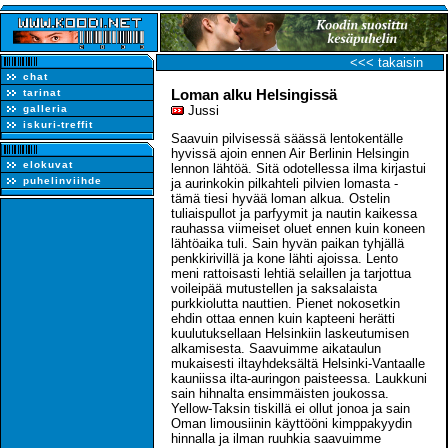
<<< takaisin
chat
Loman alku Helsingissä
tarinat
galleria
Jussi
iskuri-treffit
Saavuin pilvisessä säässä lentokentälle
hyvissä ajoin ennen Air Berlinin Helsingin
elokuvat
lennon lähtöä. Sitä odotellessa ilma kirjastui
puhelinviihde
ja aurinkokin pilkahteli pilvien lomasta -
tämä tiesi hyvää loman alkua. Ostelin
tuliaispullot ja parfyymit ja nautin kaikessa
rauhassa viimeiset oluet ennen kuin koneen
lähtöaika tuli. Sain hyvän paikan tyhjällä
penkkirivillä ja kone lähti ajoissa. Lento
meni rattoisasti lehtiä selaillen ja tarjottua
voileipää mutustellen ja saksalaista
purkkiolutta nauttien. Pienet nokosetkin
ehdin ottaa ennen kuin kapteeni herätti
kuulutuksellaan Helsinkiin laskeutumisen
alkamisesta. Saavuimme aikataulun
mukaisesti iltayhdeksältä Helsinki-Vantaalle
kauniissa ilta-auringon paisteessa. Laukkuni
sain hihnalta ensimmäisten joukossa.
Yellow-Taksin tiskillä ei ollut jonoa ja sain
Oman limousiinin käyttööni kimppakyydin
hinnalla ja ilman ruuhkia saavuimme