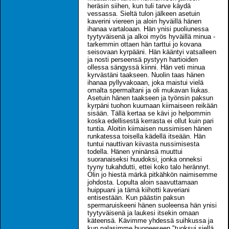
heräsin siihen, kun tuli tarve käydä
vessassa. Sieltä tulon jälkeen asetuin
kaverini viereen ja aloin hyväillä hänen
ihanaa vartaloaan. Hän ynisi puoliunessa
tyytyväisenä ja alkoi myös hyväillä minua -
tarkemmin ottaen hän tarttui jo kovana
seisovaan kyrpääni. Hän kääntyi vatsalleen
ja nosti perseensä pystyyn hartioiden
ollessa sängyssä kiinni. Hän veti minua
kyrvästäni taakseen. Nuolin taas hänen
ihanaa pyllyvakoaan, joka maistui vielä
omalta spermaltani ja oli mukavan liukas.
Asetuin hänen taakseen ja työnsin paksun
kyrpäni tuohon kuumaan kiimaiseen reikään
sisään. Tällä kertaa se kävi jo helpommin
koska edellisestä kerrasta ei ollut kuin pari
tuntia. Aloitin kiimaisen nussimisen hänen
runkatessa toisella kädellä itseään. Hän
tuntui nauttivan kiivasta nussimisesta
todella. Hänen yninänsä muuttui
suoranaiseksi huudoksi, jonka onneksi
tyyny tukahdutti, ettei koko talo herännyt.
Olin jo hiestä märkä pitkähkön naimisemme
johdosta. Lopulta aloin saavuttamaan
huippuani ja tämä kiihotti kaveriani
entisestään. Kun päästin paksun
spermaruiskeeni hänen suoleensa hän ynisi
tyytyväisenä ja laukesi itsekin omaan
käteensä. Kävimme yhdessä suihkussa ja
kun palasimme huoneeseen "tuoksui siellä