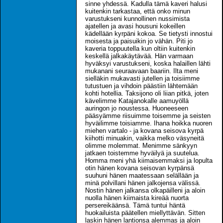
sinne yhdessä. Kadulla tämä kaveri halusi
kuitenkin tarkastaa, että onko minun
varustukseni kunnollinen nussimista
ajatellen ja avasi housuni kokeillen
kädellään kyrpäni kokoa. Se tietysti innostui
moisesta ja paisuikin jo vähän. Piti jo
kaveria toppuutella kun oltiin kuitenkin
keskellä jalkakäytävää. Hän varmaan
hyväksyi varustukseni, koska halaillen lähti
mukanani seuraavaan baariin. Ilta meni
sielläkin mukavasti jutellen ja toisiimme
tutustuen ja vihdoin päästiin lähtemään
kohti hotellia. Taksijono oli liian pitkä, joten
kävelimme Katajanokalle aamuyöllä
auringon jo noustessa. Huoneeseen
pääsyämme riisuimme toisemme ja seisten
hyväilimme toisiamme. Ihana hoikka nuoren
miehen vartalo - ja kovana seisova kyrpä
kiihotti minuakin, vaikka melko väsyneitä
olimme molemmat. Menimme sänkyyn
jatkaen toistemme hyväilyä ja suutelua.
Homma meni yhä kiimaisemmaksi ja lopulta
otin hänen kovana seisovan kyrpänsä
suuhuni hänen maatessaan selällään ja
minä polvillani hänen jalkojensa välissä.
Nostin hänen jalkansa olkapäilleni ja aloin
nuolla hänen kiimaista kireää nuorta
persereikäänsä. Tämä tuntui häntä
huokailuista päätellen miellyttävän. Sitten
laskin hänen lantionsa alemmas ja aloin