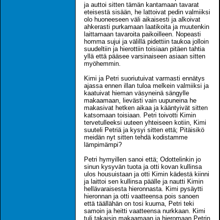
ja auttoi sitten tämän kantamaan tavarat
eteisestä sisään, he lattoivat pedin valmiiksi
olo huoneeseen väli aikaisesti ja alkoivat
ahkerasti purkamaan laatikoita ja muutenkin
laittamaan tavaroita paikoilleen. Nopeasti
homma sujui ja välillä pidettiin taukoa jolloin
suudeltiin ja hierottiin toisiaan pitäen tahtia
yllä että pääsee varsinaiseen asiaan sitten
myöhemmin.
Kimi ja Petri suoriutuivat varmasti ennätys
ajassa ennen illan tuloa melkein valmiiksi ja
kaatuivat hieman väsyneinä sängylle
makaamaan, lievästi vain uupuneina he
makasivat hetken aikaa ja kääntyivät sitten
katsomaan toisiaan. Petri toivotti Kimin
tervetulleeksi uuteen yhteiseen kotiin, Kimi
suuteli Petriä ja kysyi sitten että; Pitäisikö
meidän nyt sitten tehdä kodistamme
lämpimämpi?
Petri hymyillen sanoi että; Odottelinkin jo
sinun kysyvän tuota ja otti kovan kullinsa
ulos housuistaan ja otti Kimin kädestä kiinni
ja laittoi sen kullinsa päälle ja nautti Kimin
hellävaraisesta hieronnasta. Kimi pysäytti
hieronnan ja otti vaatteensa pois sanoen
että täällähän on tosi kuuma, Petri teki
samoin ja heitti vaatteensa nurkkaan. Kimi
tuli takaisin makaamaan ja hieromaan Petrin