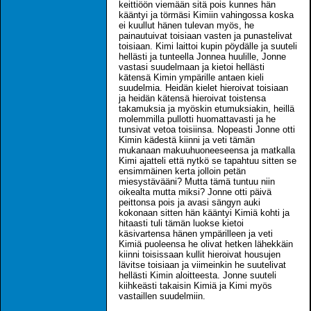
keittiöön viemään sitä pois kunnes hän
kääntyi ja törmäsi Kimiin vahingossa koska
ei kuullut hänen tulevan myös, he
painautuivat toisiaan vasten ja punastelivat
toisiaan. Kimi laittoi kupin pöydälle ja suuteli
hellästi ja tunteella Jonnea huulille, Jonne
vastasi suudelmaan ja kietoi hellästi
kätensä Kimin ympärille antaen kieli
suudelmia. Heidän kielet hieroivat toisiaan
ja heidän kätensä hieroivat toistensa
takamuksia ja myöskin etumuksiakin, heillä
molemmilla pullotti huomattavasti ja he
tunsivat vetoa toisiinsa. Nopeasti Jonne otti
Kimin kädestä kiinni ja veti tämän
mukanaan makuuhuoneeseensa ja matkalla
Kimi ajatteli että nytkö se tapahtuu sitten se
ensimmäinen kerta jolloin petän
miesystävääni? Mutta tämä tuntuu niin
oikealta mutta miksi? Jonne otti päivä
peittonsa pois ja avasi sängyn auki
kokonaan sitten hän kääntyi Kimiä kohti ja
hitaasti tuli tämän luokse kietoi
käsivartensa hänen ympärilleen ja veti
Kimiä puoleensa he olivat hetken lähekkäin
kiinni toisissaan kullit hieroivat housujen
lävitse toisiaan ja viimeinkin he suutelivat
hellästi Kimin aloitteesta. Jonne suuteli
kiihkeästi takaisin Kimiä ja Kimi myös
vastaillen suudelmiin.