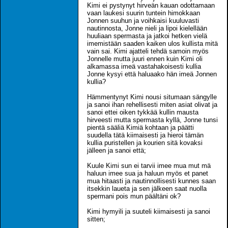
Kimi ei pystynyt hirveän kauan odottamaan
vaan laukesi suurin tuntein himokkaan
Jonnen suuhun ja voihkaisi kuuluvasti
nautinnosta, Jonne nieli ja lipoi kielellään
huuliaan spermasta ja jatkoi hetken vielä
imemistään saaden kaiken ulos kullista mitä
vain sai. Kimi ajatteli tehdä samoin myös
Jonnelle mutta juuri ennen kuin Kimi oli
alkamassa imeä vastahakoisesti kullia
Jonne kysyi että haluaako hän imeä Jonnen
kullia?
Hämmentynyt Kimi nousi situmaan sängylle
ja sanoi ihan rehellisesti miten asiat olivat ja
sanoi ettei oiken tykkää kullin mausta
hirveesti mutta spermasta kyllä, Jonne tunsi
pientä sääliä Kimiä kohtaan ja päätti
suudella tätä kiimaisesti ja hieroi tämän
kullia puristellen ja kourien sitä kovaksi
jälleen ja sanoi että;
Kuule Kimi sun ei tarvii imee mua mut mä
haluun imee sua ja haluun myös et panet
mua hitaasti ja nautinnollisesti kunnes saan
itsekkin laueta ja sen jälkeen saat nuolla
spermani pois mun päältäni ok?
Kimi hymyili ja suuteli kiimaisesti ja sanoi
sitten;