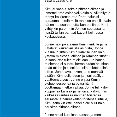
asiat oikeasti ovat.
Kimi ei saanut seksiä pitkään aikaan ja
ihmetteli tätä asiaa vaikkakin oli vikitellyt ja
tehnyt kaikkensa että Pertti haluaisi
harrastaa seksiä millä tahansa ehdoilla vain
hänen kanssaan mutta kun ei niin ei, Kimi
viihtyikin paremmin Jonnen seurassa ja
heistä tulikin parhaat kaverit kolmessa
kuukaudessa.
Jonne haki joka aamu Kimin lenkille ja he
juttelivat kaikenlaisista asioista, Jonne
kutsuikin sitten Kimin kahville ihan vain
ystävä mielessä lähinnä ja Kimihän suostui
ja sanoi että tulee mielellään kun hänen
miehensä ei suostu kerran pitään hauskaa
enää töiden jälkeenkään niin mikäpä siinä
sitten. Jonne avasi oven ja he menivät
sisään, Kimi sulki oven ja riisui päällys
vaatteensa pois. Jonne ohjasi Kimin
olohuoneeseensa ja pyysi häntä
odottamaan hetken aikaa. Jonne tuli kahvi
kuppiensa kanssa ja he joivat kahvit ihan
kaikessa rauhassa nauttien toistensa
seurasta ja naureskellen toistensa jutuille,
Kimi sanoikin ettei hänellä ole ollut näin
hauskaa pitkään aikaan.
Jonne nousi kuppinsa kanssa ja meni