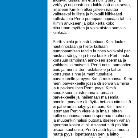
alkoivat luistaa niin että kulli työntyi ja
vetäytyi nopeasti pois kiihkeästi anuksesta,
hiljalleen Kimikin alkoi jälleen nauttia
vaihteeksi kullista ja huokaili kiihkeästi
kullista jota Pertti pumppasi nopeaan tahtiin
Kimin anukseen ja joka kerta koko
pituuttaan myöten ja voihkaisten samalla
kiihkeästi.
Pertti voihki ja kiristi tahtiaan Kimi laukesi
nautinnostaan ja hieroi kulliaan
pumppaamisen tahtiin kunnes voihkaisi pari
ruiskua sängylle ja tunsi kuinka Pertti laski
kortsuun lämpimän annoksen spermaa ja
voihkaisi kiimaisesti. Pertti nousi samantien
pois ja meni sitten roskikselle ja laittoi
kortsunsa sinne ja meni tupakalle
parvekkeelle ja pyysi Kimiä mukaansa. Kimi
meni parvekkeelle jossa oli sohva valmiina
ja tupakkasuinen Pertti pyysi Kimiä
seurakseen alastomana istumaan
parvekkeelle ja ihailemaan maisemia,
onneksi parveke oli täyttä betonia niin sieltä
ei pahemmin näkynyt mitään, Kimi meni
istumaan Pertin vierelle ja imaisi sitten
kullin suuhunsa saaden spermaa suuhunsa
ja muutenkin halusi putsata itselleen vähän
spermaa koska ei ollut saanut sitä pitkään
aikaan suuhunsa, Pertti nautti kyllä imusta
mutta pyysi lopettamaan sen ja laittoi