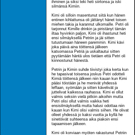
ihminen ja siksi teki heti siirtonsa ja iski
silmänsä Kimiin.
Kimi oli silloin masentunut siitä kun hänen
entinen kihlattunsa oli jättänyt hänet toisen
miehen takia ja karannut ulkomaille. Petri oli
tarjonnut Kimille drinkin ja piristänyt tämän
iltaa hyvinkin paljon, Kimi oli ihastunut heti
ensi silmäyksellä Petriin ja jäi sitten
tutustumaan häneen paremmin. Kimi kävi
joka päivä aina töittensä jälkeen
katsomassa Petriä ja uskaltautui sitten
pyytämään häntä ulos tietäen että Petri oli
kiinnostunut hänestä.
Petrin ja Kimin suhde tiivistyi joka kerta kun
he tapasivat toisensa joskus Petri odotteli
Kimiä töittensä jälkeen niin kauan kun Kimi
pääsi töistään ja he menivät yhdessä
leffaan, syömään ja sitten kävelivät ja
juttelivat kaikessa rauhassa. Kimi ei ollut
valmis seksiin vielä pitkiin aikoihin mutta
Petri olisi ollut valmis vaikka heti
ensisilmäyksellä mutta halusi odottaa niin
kauan kun Kimi olisi valmis siihen. He olivat
olleet yhdessä jo kaksi vuotta ja kyllä he
sinetöivät suhteensa aika piakoin ensi
tapaamisen jälkeen.
Kimi oli korviaan myöten rakastunut Petriin