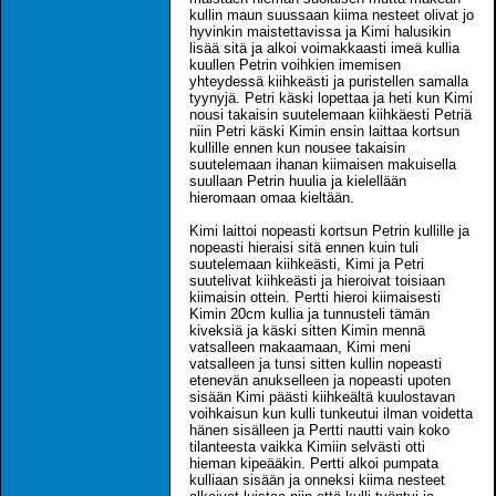
kullin maun suussaan kiima nesteet olivat jo
hyvinkin maistettavissa ja Kimi halusikin
lisää sitä ja alkoi voimakkaasti imeä kullia
kuullen Petrin voihkien imemisen
yhteydessä kiihkeästi ja puristellen samalla
tyynyjä. Petri käski lopettaa ja heti kun Kimi
nousi takaisin suutelemaan kiihkäesti Petriä
niin Petri käski Kimin ensin laittaa kortsun
kullille ennen kun nousee takaisin
suutelemaan ihanan kiimaisen makuisella
suullaan Petrin huulia ja kielellään
hieromaan omaa kieltään.
Kimi laittoi nopeasti kortsun Petrin kullille ja
nopeasti hieraisi sitä ennen kuin tuli
suutelemaan kiihkeästi, Kimi ja Petri
suutelivat kiihkeästi ja hieroivat toisiaan
kiimaisin ottein. Pertti hieroi kiimaisesti
Kimin 20cm kullia ja tunnusteli tämän
kiveksiä ja käski sitten Kimin mennä
vatsalleen makaamaan, Kimi meni
vatsalleen ja tunsi sitten kullin nopeasti
etenevän anukselleen ja nopeasti upoten
sisään Kimi päästi kiihkeältä kuulostavan
voihkaisun kun kulli tunkeutui ilman voidetta
hänen sisälleen ja Pertti nautti vain koko
tilanteesta vaikka Kimiin selvästi otti
hieman kipeääkin. Pertti alkoi pumpata
kulliaan sisään ja onneksi kiima nesteet