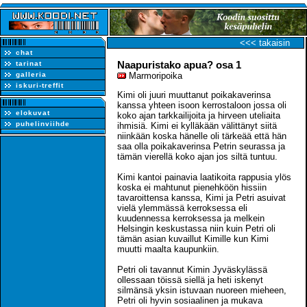
<<< takaisin
chat
Naapuristako apua? osa 1
tarinat
galleria
Marmoripoika
iskuri-treffit
Kimi oli juuri muuttanut poikakaverinsa
kanssa yhteen isoon kerrostaloon jossa oli
elokuvat
koko ajan tarkkailijoita ja hirveen uteliaita
puhelinviihde
ihmisiä. Kimi ei kylläkään välittänyt siitä
niinkään koska hänelle oli tärkeää että hän
saa olla poikakaverinsa Petrin seurassa ja
tämän vierellä koko ajan jos siltä tuntuu.
Kimi kantoi painavia laatikoita rappusia ylös
koska ei mahtunut pienehköön hissiin
tavaroittensa kanssa, Kimi ja Petri asuivat
vielä ylemmässä kerroksessa eli
kuudennessa kerroksessa ja melkein
Helsingin keskustassa niin kuin Petri oli
tämän asian kuvaillut Kimille kun Kimi
muutti maalta kaupunkiin.
Petri oli tavannut Kimin Jyväskylässä
ollessaan töissä siellä ja heti iskenyt
silmänsä yksin istuvaan nuoreen mieheen,
Petri oli hyvin sosiaalinen ja mukava