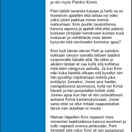
ja niin myös Petrikin Kimiin.
Petri laitteli tavaroita kasaan ja heitti ne eri
huoneisiin ajatellen että laittaa nyt edes
yöksi jotain paikkaa minne mennä
nukkumaan. Kimi puuhki tavaroittensa
kanssa rapussa ja ajatteli että ettei pääsisi
koskaan ylimpään kerrokseen kunnes kuuli
mukavan ja viehättävän mies äänen
kysyvän että tarvitseeko komistus apua?
Kimi luuli tämän olevan Petri ja sanoikin
tiukkaan sävyyn samalla laittaen laatikot
syrjemmälle lattialle että; No olikin jo
aikakin tänään et saa kyllä sitä kohtelua
mitä eilen sängyssä aamulla. Ja kun Kimi
näki kuka häneltä olikaan sitä kysellyt niin
hän pysähtyi tuijottamaan miestä joka
esittäytyi Jonneksi. Jonne asui heidän
vastapäisessä asunnossa, kyllä nyt Kimiä
hävetti ja hän punastellen kiitteli vielä
Jonnen apua kun hän oli niin ystävällisesti
auttanut Kimiä kantamuksissaan, Jonne
sanoi ettei se ollut mitään naapureitahan
tässä vain autellaan ei muuta.
Hieman häpeillen Kimi nopeasti meni
viimeisten laatikoidensa kanssa asuntoon ja
sulki nopeasti ovensa perässään, Petri
ihmetteli että miksi Kimi oli niin punastunut