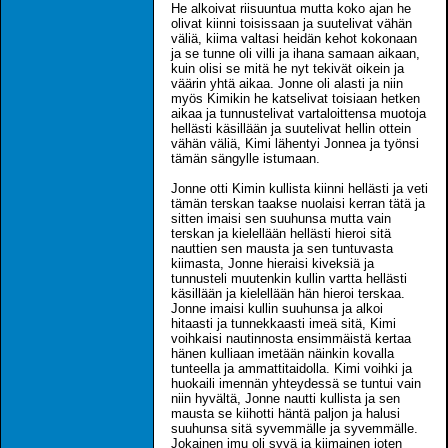
He alkoivat riisuuntua mutta koko ajan he
olivat kiinni toisissaan ja suutelivat vähän
väliä, kiima valtasi heidän kehot kokonaan
ja se tunne oli villi ja ihana samaan aikaan,
kuin olisi se mitä he nyt tekivät oikein ja
väärin yhtä aikaa. Jonne oli alasti ja niin
myös Kimikin he katselivat toisiaan hetken
aikaa ja tunnustelivat vartaloittensa muotoja
hellästi käsillään ja suutelivat hellin ottein
vähän väliä, Kimi lähentyi Jonnea ja työnsi
tämän sängylle istumaan.
Jonne otti Kimin kullista kiinni hellästi ja veti
tämän terskan taakse nuolaisi kerran tätä ja
sitten imaisi sen suuhunsa mutta vain
terskan ja kielellään hellästi hieroi sitä
nauttien sen mausta ja sen tuntuvasta
kiimasta, Jonne hieraisi kiveksiä ja
tunnusteli muutenkin kullin vartta hellästi
käsillään ja kielellään hän hieroi terskaa.
Jonne imaisi kullin suuhunsa ja alkoi
hitaasti ja tunnekkaasti imeä sitä, Kimi
voihkaisi nautinnosta ensimmäistä kertaa
hänen kulliaan imetään näinkin kovalla
tunteella ja ammattitaidolla. Kimi voihki ja
huokaili imennän yhteydessä se tuntui vain
niin hyvältä, Jonne nautti kullista ja sen
mausta se kiihotti häntä paljon ja halusi
suuhunsa sitä syvemmälle ja syvemmälle.
Jokainen imu oli syvä ja kiimainen joten