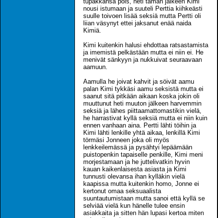
tupakkansa pois, heti tämän jälkeen Kimi
nousi istumaan ja suuteli Perttia kiihkeästi
suulle toivoen lisää seksiä mutta Pertti oli
liian väsynyt ettei jaksanut enää naida
Kimiä.
Kimi kuitenkin halusi ehdottaa ratsastamista
ja imemistä pelkästään mutta ei niin ei. He
menivät sänkyyn ja nukkuivat seuraavaan
aamuun.
Aamulla he joivat kahvit ja söivät aamu
palan Kimi tykkäsi aamu seksistä mutta ei
saanut sitä pitkään aikaan koska jokin oli
muuttunut heti muuton jälkeen harvemmin
seksiä ja lähes piittaamattomastikin vielä,
he harrastivat kyllä seksiä mutta ei niin kuin
ennen vanhaan aina. Pertti lähti töihin ja
Kimi lähti lenkille yhtä aikaa, lenkillä Kimi
törmäsi Jonneen joka oli myös
lenkkeilemässä ja pysähtyi lepäämään
puistopenkin tapaiselle penkille, Kimi meni
morjestamaan ja he juttelivatkin hyvin
kauan kaikenlaisesta asiasta ja Kimi
tunnusti olevansa ihan kylläkin vielä
kaapissa mutta kuitenkin homo, Jonne ei
kertonut omaa seksuaalista
suuntautumistaan mutta sanoi että kyllä se
selviää vielä kun hänelle tulee ensin
asiakkaita ja sitten hän lupasi kertoa miten