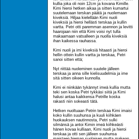
kullia joka oli noin 12cm ja kovana Kimille.
Kimi hieroi hetken aikaa ja sitten kumartui
suutelemaan terskan päätä ja nuolemaan
kiveksiä. Hiljaa kielellään Kimi nuoli
kiveksiä ja hieroi hellästi terskaa ja kullin
vartta. Petri otti paremman asennon ja levitti
haarojaan niin että Kimi voisi nyt tulla
makaamaan vatsalleen ja nuolla kiveksiä
ihan kaikessa rauhassa.
Kimi nuoli ja imi kiveksiä hitaasti ja hieroi
hellin ottein kullin vartta ja terskaa, Petri
sanoi sitten että;
Nyt riittää nuoleminen suutele jälleen
terskaa ja anna sille kielisuudelmia ja ime
sitä sitten oikeen kunnolla.
Kimi ei niinkään tykännyt imeä kullia mutta
teki sen koska Petri tykkäsi siitä ja Kimi
halusi antaa kaikkensa Petrille koska
rakasti niin sokeasti tätä.
Hetken nuoltuaan Petrin terskaa Kimi imaisi
koko kullin suuhunsa ja kuuli kiihkäen
huokauksen nautinnosta, Petri sulki
silmänsä ja antoi Kimin imeä kiihkeästi
hänen kovaa kulliaan, Kimi nuoli ja hieroi
terskaa ja otti sen jälleen suuhunsa
maistaen hieman suolaisen mutta makean