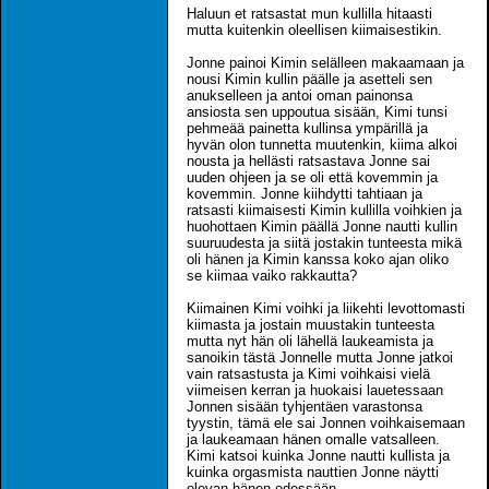
Haluun et ratsastat mun kullilla hitaasti
mutta kuitenkin oleellisen kiimaisestikin.
Jonne painoi Kimin selälleen makaamaan ja
nousi Kimin kullin päälle ja asetteli sen
anukselleen ja antoi oman painonsa
ansiosta sen uppoutua sisään, Kimi tunsi
pehmeää painetta kullinsa ympärillä ja
hyvän olon tunnetta muutenkin, kiima alkoi
nousta ja hellästi ratsastava Jonne sai
uuden ohjeen ja se oli että kovemmin ja
kovemmin. Jonne kiihdytti tahtiaan ja
ratsasti kiimaisesti Kimin kullilla voihkien ja
huohottaen Kimin päällä Jonne nautti kullin
suuruudesta ja siitä jostakin tunteesta mikä
oli hänen ja Kimin kanssa koko ajan oliko
se kiimaa vaiko rakkautta?
Kiimainen Kimi voihki ja liikehti levottomasti
kiimasta ja jostain muustakin tunteesta
mutta nyt hän oli lähellä laukeamista ja
sanoikin tästä Jonnelle mutta Jonne jatkoi
vain ratsastusta ja Kimi voihkaisi vielä
viimeisen kerran ja huokaisi lauetessaan
Jonnen sisään tyhjentäen varastonsa
tyystin, tämä ele sai Jonnen voihkaisemaan
ja laukeamaan hänen omalle vatsalleen.
Kimi katsoi kuinka Jonne nautti kullista ja
kuinka orgasmista nauttien Jonne näytti
olevan hänen edessään.