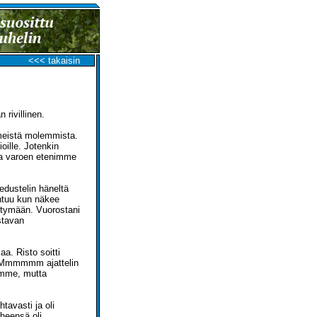
<<< takaisin
 rivillinen.
meistä molemmista.
oille. Jotenkin
tta varoen etenimme
edustelin häneltä
ahtuu kun näkee
ittymään. Vuorostani
stavan
aa. Risto soitti
n. Mmmmmm ajattelin
mimme, mutta
avasti ja oli
heensä oli