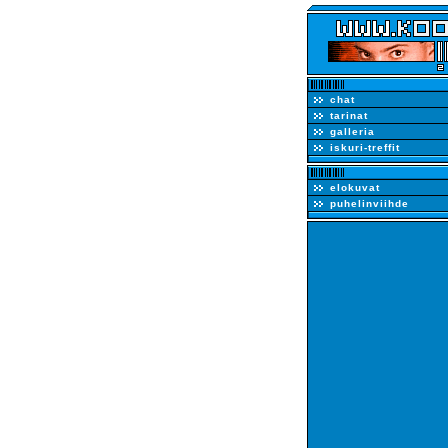
chat
tarinat
galleria
iskuri-treffit
elokuvat
puhelinviihde