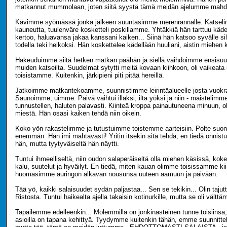
matkannut mummolaan, joten siitä syystä tämä meidän ajelumme mahdol
Kävimme syömässä jonka jälkeen suuntasimme merenrannalle. Katsel
kauneutta, tuulenväre kosketteli poskillamme. Yhtäkkiä hän tarttuu kädes
kertoo, haluavansa jakaa kanssani kaiken... Siinä hän katsoo syvälle silm
todella teki heikoksi. Hän koskettelee kädellään huuliani, aistin miehen 
Hakeuduimme siitä hetken matkan päähän ja siellä vaihdoimme ensis
muiden katseilta. Suudelmat sytytti meitä kovaan kiihkoon, oli vaikeata i
toisistamme. Kuitenkin, järkipieni piti pitää hereillä.
Jatkoimme matkantekoamme, suunnistimme leirintäalueelle josta vuok
Saunoimme, uimme. Päivä vaihtui illaksi, ilta yöksi ja niin - maistelim
tunnustellen, haluten palavasti. Kiinteä kroppa painautuneena minuun, o
miestä. Hän osasi kaiken tehdä niin oikein.
Koko yön rakastelimme ja tutustuimme toistemme aarteisiin. Polte suoni
enemmän. Hän imi mahtavasti! Yritin itsekin sitä tehdä, en tiedä onnistu
hän, mutta tyytyväiseltä hän näytti.
Tuntui ihmeelliseltä, niin oudon salaperäiseltä olla miehen käsissä, kok
kalu, suutelut ja hyväilyt. En tiedä, miten kauan olimme toisissamme kii
huomasimme auringon alkavan nousunsa uuteen aamuun ja päivään.
Tää yö, kaikki salaisuudet sydän paljastaa... Sen se tekikin... Olin taju
Ristosta. Tuntui haikealta ajella takaisin kotinurkille, mutta se oli välttä
Tapailemme edelleenkin... Molemmilla on jonkinasteinen tunne toisiinsa, n
asioilla on tapana kehittyä. Tyydymme kuitenkin tähän, emme suunnittel