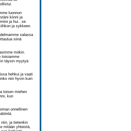
listui.
imme luonnon
täni kiinni ja
iini ja hui...se
kiihkon ja sykkeen.
uudelmamme salassa
rtautua siinä
rasimme mökin.
me toisiamme
lin täysin myytyä
ssa hehkui ja vaati
inko niin hyvin kuin
ea toisen miehen
nni, kun
ttoman onnellinen
mätöntä.
iin, ja tietenkin
e mitään yhteistä,