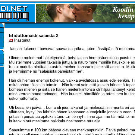
Ehdottomasti salaista 2
Ihastunut
Tarinani lukeneet toivoivat saavansa jatkoa, joten tässäpä sitä muutaman
Olimme molemmat häkeltyneinä, tietynlainen hermostuneisuus paistoi 
Muistelimme vuosien takaisia juttuja ja nauroimme monille hauskoille asi
tuntui oudolta aloittaa jutustelu miehen kanssa intiimeistä asioista. Mu
ja kerroimme ns "salaisista paheistamme".
Hän oli hieman enempi kokenut, vaikka avioliitossa asuu edelleenkin. Ti
mikä johtaa tällaisiin toimiin... Hän kertoi vain että jotakin hänessä tap
komean miehen ja siitä se hänen mielenkiintonsa oli hiljaa lähtenyt keh
minä kerroin omaa tarinaani.. Hän kuunteli hämillään ja totesi sen kuulo
uskomattomalle.
Oli kesäinen päivä... Loma oli juuri alkanut ja mielessä niin monta eri asi
yllättäen, kysyi jos lähtisin hänen kanssaan autoajelulle jonnekin vaa
ja taisin punastua ajatuksistani. En tiennyt minne ajamme tai mitä toi
kuitenkin suuntasimme paikkakunnaltamme muualle.
Saavuimme n 100 km päässä olevaan merikaupunkiin. Päivä paistoi maht
jotenkin sellainen mahtava vapautunut olo meillä molemmilla. Hänen per