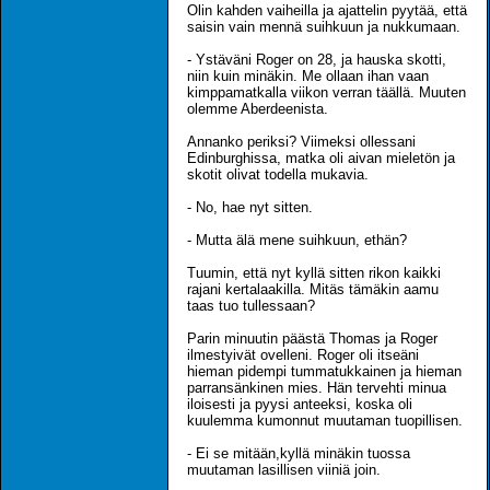
Olin kahden vaiheilla ja ajattelin pyytää, että
saisin vain mennä suihkuun ja nukkumaan.
- Ystäväni Roger on 28, ja hauska skotti,
niin kuin minäkin. Me ollaan ihan vaan
kimppamatkalla viikon verran täällä. Muuten
olemme Aberdeenista.
Annanko periksi? Viimeksi ollessani
Edinburghissa, matka oli aivan mieletön ja
skotit olivat todella mukavia.
- No, hae nyt sitten.
- Mutta älä mene suihkuun, ethän?
Tuumin, että nyt kyllä sitten rikon kaikki
rajani kertalaakilla. Mitäs tämäkin aamu
taas tuo tullessaan?
Parin minuutin päästä Thomas ja Roger
ilmestyivät ovelleni. Roger oli itseäni
hieman pidempi tummatukkainen ja hieman
parransänkinen mies. Hän tervehti minua
iloisesti ja pyysi anteeksi, koska oli
kuulemma kumonnut muutaman tuopillisen.
- Ei se mitään,kyllä minäkin tuossa
muutaman lasillisen viiniä join.