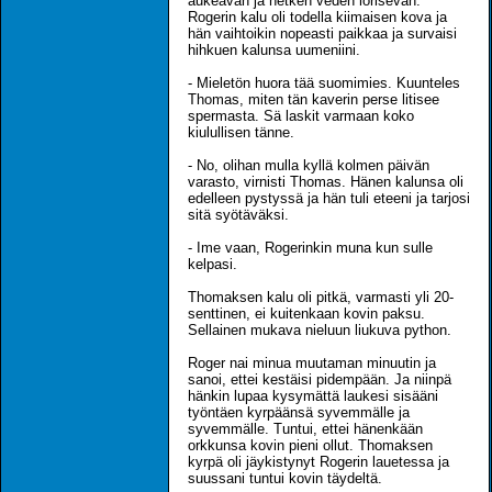
aukeavan ja hetken veden lorisevan.
Rogerin kalu oli todella kiimaisen kova ja
hän vaihtoikin nopeasti paikkaa ja survaisi
hihkuen kalunsa uumeniini.
- Mieletön huora tää suomimies. Kuunteles
Thomas, miten tän kaverin perse litisee
spermasta. Sä laskit varmaan koko
kiulullisen tänne.
- No, olihan mulla kyllä kolmen päivän
varasto, virnisti Thomas. Hänen kalunsa oli
edelleen pystyssä ja hän tuli eteeni ja tarjosi
sitä syötäväksi.
- Ime vaan, Rogerinkin muna kun sulle
kelpasi.
Thomaksen kalu oli pitkä, varmasti yli 20-
senttinen, ei kuitenkaan kovin paksu.
Sellainen mukava nieluun liukuva python.
Roger nai minua muutaman minuutin ja
sanoi, ettei kestäisi pidempään. Ja niinpä
hänkin lupaa kysymättä laukesi sisääni
työntäen kyrpäänsä syvemmälle ja
syvemmälle. Tuntui, ettei hänenkään
orkkunsa kovin pieni ollut. Thomaksen
kyrpä oli jäykistynyt Rogerin lauetessa ja
suussani tuntui kovin täydeltä.