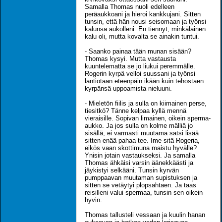
Samalla Thomas nuoli edelleen
peräaukkoani ja hieroi kankkujani. Sitten
tunsin, että hän nousi seisomaan ja työnsi
kalunsa aukolleni. En tiennyt, minkälainen
kalu oli, mutta kovalta se ainakin tuntui.
- Saanko painaa tään munan sisään?
Thomas kysyi. Mutta vastausta
kuuntelematta se jo liukui peremmälle.
Rogerin kyrpä velloi suussani ja työnsi
lantiotaan eteenpäin ikään kuin tehostaen
kyrpänsä uppoamista nieluuni.
- Mieletön fiilis ja sulla on kiimainen perse,
tiesitkö? Tänne kelpaa kyllä mennä
vieraisille. Sopivan limainen, oikein sperma-
aukko. Ja jos sulla on kolme mälliä jo
sisällä, ei varmasti muutama satsi lisää
sitten enää pahaa tee. Ime sitä Rogeria,
eikös vaan skottimuna maistu hyvälle?
Ynisin jotain vastaukseksi. Ja samalla
Thomas ähkäisi varsin äänekkäästi ja
jäykistyi selkääni. Tunsin kyrvän
pumppaavan muutaman supistuksen ja
sitten se vetäytyi plopsahtaen. Ja taas
reisilleni valui spermaa, tunsin sen oikein
hyvin.
Thomas tallusteli vessaan ja kuulin hanan