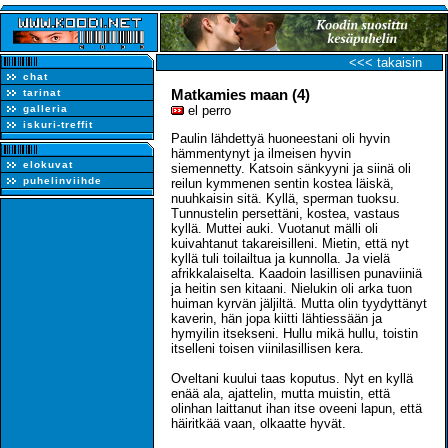
<<< takaisin
chat
Matkamies maan (4)
tarinat
galleria
el perro
iskuri-treffit
Paulin lähdettyä huoneestani oli hyvin
hämmentynyt ja ilmeisen hyvin
elokuvat
siemennetty. Katsoin sänkyyni ja siinä oli
puhelinviihde
reilun kymmenen sentin kostea läiskä,
nuuhkaisin sitä. Kyllä, sperman tuoksu.
Tunnustelin persettäni, kostea, vastaus
kyllä. Muttei auki. Vuotanut mälli oli
kuivahtanut takareisilleni. Mietin, että nyt
kyllä tuli toilailtua ja kunnolla. Ja vielä
afrikkalaiselta. Kaadoin lasillisen punaviiniä
ja heitin sen kitaani. Nielukin oli arka tuon
huiman kyrvän jäljiltä. Mutta olin tyydyttänyt
kaverin, hän jopa kiitti lähtiessään ja
hymyilin itsekseni. Hullu mikä hullu, toistin
itselleni toisen viinilasillisen kera.
Oveltani kuului taas koputus. Nyt en kyllä
enää ala, ajattelin, mutta muistin, että
olinhan laittanut ihan itse oveeni lapun, että
häiritkää vaan, olkaatte hyvät.