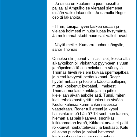
- Ja sinua on kuulemma juuri nussittu
paljaalla! Ampuiko se vieraasi siemenet
sisään vaiko lakanoille. Ja samalla Roger
osoitti lakanoita.
- Hmm, taisipa hyvin laskea sisään ja
vieläpä kolmesti minulta lupaa kysymättä.
Ja molemmat skotit nauroivat valloittavasti.
- Näytä meille. Kumarru tuohon sängylle,
sanoi Thomas.
Onneksi olin juonut viinilasilliset, koska alta
aikayksikön oli viskannut pyyhkeen sivuun
ja häpeilemättä olin nelinkontin sängyllä.
Thomas hiveli reisieni kuivaa spermajälkeä
ja hieroi kevyesti peräaukkoani. Roger
hyväili rintaani ja toisella kädellä pallejani,
muttei koskenut kyrpääni. Ilmeisesti
Thomas nuolaisi kankkujani ja jatkoi
kielellään aivan aukolle asti. Tunsi, miten
kieli terhakkaasti yritti tunkeutua sisääni.
Kuului kahinaa kummankin riisuessa
vaatteitaan. Roger tuli eteeni ja kysyi
halusinko imeä häntä? 18-senttinen kaunis,
hieman alaspäin kaareva, suonikas
leikkaamaton kyrpä, Kikkarakarvaiset pallit
roikkuivat houkuttelevasti ja laiskasti. Kalu
oli aivan puhdas ja paisui hetkessä
kivikovaksi ottaessani sen suuhuni.