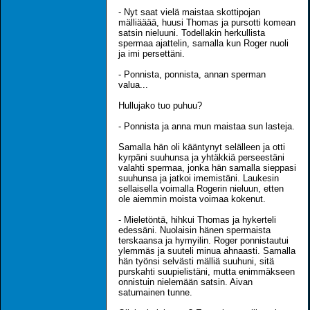
- Nyt saat vielä maistaa skottipojan
mälliääää, huusi Thomas ja pursotti komean
satsin nieluuni. Todellakin herkullista
spermaa ajattelin, samalla kun Roger nuoli
ja imi persettäni.
- Ponnista, ponnista, annan sperman
valua...
Hullujako tuo puhuu?
- Ponnista ja anna mun maistaa sun lasteja.
Samalla hän oli kääntynyt selälleen ja otti
kyrpäni suuhunsa ja yhtäkkiä perseestäni
valahti spermaa, jonka hän samalla sieppasi
suuhunsa ja jatkoi imemistäni. Laukesin
sellaisella voimalla Rogerin nieluun, etten
ole aiemmin moista voimaa kokenut.
- Mieletöntä, hihkui Thomas ja hykerteli
edessäni. Nuolaisin hänen spermaista
terskaansa ja hymyilin. Roger ponnistautui
ylemmäs ja suuteli minua ahnaasti. Samalla
hän työnsi selvästi mälliä suuhuni, sitä
purskahti suupielistäni, mutta enimmäkseen
onnistuin nielemään satsin. Aivan
satumainen tunne.