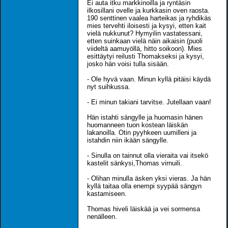
Ei auta itku markkinoilla ja ryntäsin
ilkosillani ovelle ja kurkkasin oven raosta.
190 senttinen vaalea harteikas ja ryhdikäs
mies tervehti iloisesti ja kysyi, etten kait
vielä nukkunut? Hymyilin vastatessani,
etten suinkaan vielä näin aikaisin (puoli
viideltä aamuyöllä, hitto soikoon). Mies
esittäytyi reilusti Thomakseksi ja kysyi,
josko hän voisi tulla sisään.
- Ole hyvä vaan. Minun kyllä pitäisi käydä
nyt suihkussa.
- Ei minun takiani tarvitse. Jutellaan vaan!
Hän istahti sängylle ja huomasin hänen
huomanneen tuon kostean läiskän
lakanoilla. Otin pyyhkeen uumilleni ja
istahdin niin ikään sängylle.
- Sinulla on tainnut olla vieraita vai itsekö
kastelit sänkysi,Thomas virnuili.
- Olihan minulla äsken yksi vieras. Ja hän
kyllä taitaa olla enempi syypää sängyn
kastamiseen.
Thomas hiveli läiskää ja vei sormensa
nenälleen.