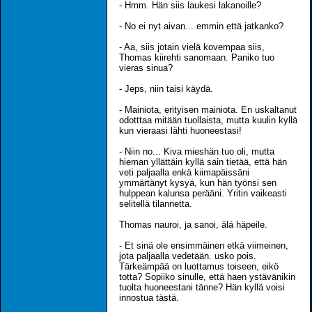
- Hmm. Hän siis laukesi lakanoille?
- No ei nyt aivan... emmin että jatkanko?
- Aa, siis jotain vielä kovempaa siis,
Thomas kiirehti sanomaan. Paniko tuo
vieras sinua?
- Jeps, niin taisi käydä.
- Mainiota, erityisen mainiota. En uskaltanut
odotttaa mitään tuollaista, mutta kuulin kyllä
kun vieraasi lähti huoneestasi!
- Niin no... Kiva mieshän tuo oli, mutta
hieman yllättäin kyllä sain tietää, että hän
veti paljaalla enkä kiimapäissäni
ymmärtänyt kysyä, kun hän työnsi sen
hulppean kalunsa perääni. Yritin vaikeasti
selitellä tilannetta.
Thomas nauroi, ja sanoi, älä häpeile.
- Et sinä ole ensimmäinen etkä viimeinen,
jota paljaalla vedetään. usko pois.
Tärkeämpää on luottamus toiseen, eikö
totta? Sopiiko sinulle, että haen ystävänikin
tuolta huoneestani tänne? Hän kyllä voisi
innostua tästä.