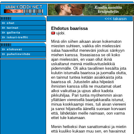
<<< takaisin
chat
Ehdotus baarissa
tarinat
galleria
ujobi.
iskuri-treffit
Minä olin siihen aikaan aivan kokematon
miesten suhteen, vaikka olin mielessäni
elokuvat
salaa haaveillut meneväni joskus sänkyyn
puhelinviihde
miehen kanssa. Itseasiassa se oli koko
ajan mielessäni, en vaan ollut ikinä
uskaltanut mennä mielikuvitusleikkiä
pidemmälle. Oli aika tavallinen kesäilta jota
kulutin istumalla baarissa ja juomalla olutta,
en tainnut tuntea ketään asiakkaista joita
baarissa oli. Jutustelin aika hilpeästi
ihmisten kanssa sillä ne muutamat oluet
alkoi vaikuttaa ja ujous alkoi kadota
pikkuhiljaa. Pari tuntia myöhemmin aivan
yllättäen viereisellä baarijakkaralla istunut,
minua kookkaampi mies, tuli aivan viereeni
ja sanoi hiljaisella äänellä suoraan korvaani
että, lähdetään meille naimaan, oon varma
ettet tule katumaan.
Menin hetkeksi ihan sanattomaksi ja mietin
että kuuliko kukaan muu sen, en havainnut