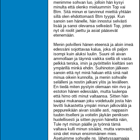
menimme sohvan luo, jolloin hän kysyi
minulta että olenko mieluummin Top vai
Btm. Sitä minun ei tarvinnut miettiä yhtään
sillä olen ehdottomasti Btm tyyppi. Kun
sanoin sen hänelle, hän innostui selvästi
lisää ja sanoi olevansa selkeästi Top, joten
nyt oli roolit jaettu ja asiat pääsevät
etenemään.
Menin polvilleni hänen eteensä ja aloin imeä
edessäni sojottavaa kalua, joka oli paljon
isompi kuin aluksi luulin. Suuni oli aivan
ammollaan ja täynnä vaikka siellä oli vasta
pelkkä terska, imin ja pyörittelin kieltäni sen
ympärillä minkä ehdin. Suihinoton jälkeen
sanoin että nyt minä haluan että sinä nait
minua oikein kunnolla, ja menin sohvalle
selälleni ja nostin jalkani ylös ja levälleen.
En tiedä miten pystyin olemaan niin rivo ja
estoton hänen edessään, mutta luulenpa
että himo otti minut valtaansa. Sitten hän
saapui mukanaan joku voidetuubi josta hän
levitti liukastetta ympäri minun jalkoväliä ja
peppureikään aivan sisälle asti, nappasin
tuubin itselleni ja voitelin jäykän peniksen
huolellisesti ja sitten pyysin häneltä näin,
Tule nyt minun päälle ja työnnä tämä
valtava kulli minun sisääni, mutta varovasti,
sinä olet minun ensimmäinen mies.
Asetuimme sohvalle ns. lähetyssaarnaaja