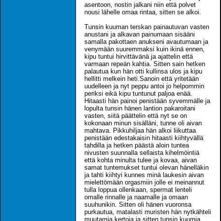
asentoon, nostin jalkani niin että polvet
nousi lähelle omaa rintaa, sitten se alkoi.
Tunsin kuuman terskan painautuvan vasten
anustani ja alkavan painumaan sisääni
samalla pakottaen anukseni avautumaan ja
venymään suuremmaksi kuin ikinä ennen,
kipu tuntui hirvittävänä ja ajattelin että
varmaan repeän kahtia. Sitten sain hetken
palautua kun hän otti kullinsa ulos ja kipu
hellitti melkein heti.Sanoin että yritetään
uudelleen ja nyt peppu antoi jo helpommin
periksi eikä kipu tuntunut paljoa enää.
Hitaasti hän painoi penistään syvemmälle ja
lopulta tunsin hänen lantion pakaroitani
vasten, siitä päättelin että nyt se on
kokonaan minun sisälläni, tunne oli aivan
mahtava. Pikkuhiljaa hän alkoi liikuttaa
penistään edestakaisin hitaasti kiihtyvällä
tahdilla ja hetken päästä aloin tuntea
nivusten suunnalla sellaista kihelmöintiä
että kohta minulta tulee ja kovaa, aivan
samat tuntemukset tuntui olevan hänelläkin
ja tahti kiihtyi kunnes minä laukesin aivan
mielettömään orgasmiin jolle ei meinannut
tulla loppua ollenkaan, spermat lenteli
omalle rinnalle ja naamalle ja omaan
suuhunikin. Sitten oli hänen vuoronsa
purkautua, matalasti muristen hän nytkähteli
muutamia kertoja ja sitten tunsin kuumia