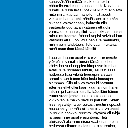
kenessäkään mitään reaktiota, josta
päättelin ettei muut kuulleet sitä. Korvissa
humisi ja puna levisi poskille kun mietin että
mitä minä vastaan hänelle. Hätäisesti
vilkaisin häntä kohti nähdäkseni oliko hän
oikeasti vakavissaan, kohtasin niin
vastausta odottavan katseen että olin
varma ettei hän pilaillut, vaan oikeasti halusi
minut mukaansa. Ääneni vapisi selvästi kun
vastasin että, Joo, voisihan sitä mennäkin,
mihin päin lähdetään. Tule vaan mukana,
minä asun ihan tässä lähellä.
Päästiin hissiin sisälle ja aloimme nousta
ylöspäin, samalla tunsin tämän miehen
kädet housuni nappien kimpussa kun hän
avasi niitä nopeaan tahtiin, seuraavassa
hetkessä käsi vilahti housujeni sisään
samalla kun toinen käsi laski housujani
alemmas. Olin niin valtavan kiihottunut
etten estellyt ollenkaan vaan annoin hänen
jatkaa, ja hamusin omalla kädelläni hänen
etumustaan jossa tunsin kankaan läpi
kivikovan ja melko paksun patukan. Sitten
hissi pysähtyi ja ovi aukesi, nostin nopeasti
housujani ylemmäs sillä ne olivat valuneet
jo polviin saakka, onneksi käytävä oli tyhjä
ja pääsimme sisälle asuntoon. Heti
eteisessä aloimme riisua vaatteitamme ja
hetkessä olimme molemmat alastomina,