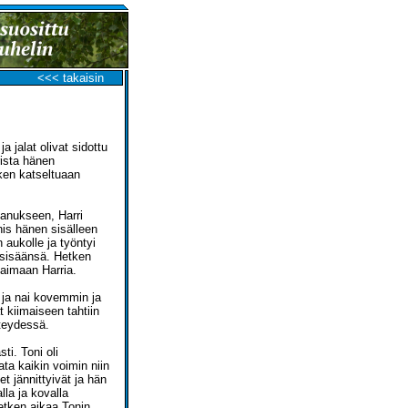
<<< takaisin
 jalat olivat sidottu
rista hänen
ken katseltuaan
 anukseen, Harri
nis hänen sisälleen
 aukolle ja työntyi
 sisäänsä. Hetken
 naimaan Harria.
a ja nai kovemmin ja
 kiimaiseen tahtiin
hteydessä.
ti. Toni oli
ta kaikin voimin niin
t jännittyivät ja hän
lla ja kovalla
etken aikaa Tonin