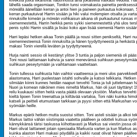
kiveksiä jotka liikahtivat nautinnosta aina jokaisella vatkaus vedolla. Ha
lähellä saada orgasmiaan, Tonikin tunsi voimakasta painetta peniksessä
möreällä äänellään kerran ja antoi hien ja paineen purkautua kokonaan, 
kerran purkautuivat Harrin sisään ja hiki valui molempien otsalta ja varta
rinnuksille kimeän ja möreän voihkaisun aikana oli purkautunut runsas 
siemennestettä, Harrin herkkä penis sykki siemennestettä yhä ulos ter
penis sykki Harrin sisällä ja lisäsi koko ajan lisää siemeniä Harrin sisää
Harri lepäsi hetken aikaa Tonin päällä ja nousi sitten penikseltä, Harri n
siemennesteensä Tonin rinnuksilta ja hänen tyydyttyneestä ja herkästä 
makasi Tonin vierellä leväten ja tyydyttyneenä.
Hurja nainti sessio oli kestänyt ylitse 3 tuntia ja paljon siemeniä oli pääs
Toni nousi laittamaan kahvia ja sanoi menevänsä suihkuun peseytymää
suihkuun peseytymään ja vaihtamaan vaatteitaan.
Tonin tullessa suihkusta hän vaihtoi vaatteensa ja meni ulos parvekkee
alastomana, Harri puolestaan istahti sohvalle ja katsoi telkkaria. Hetken 
silmiään kiinni kunnes heidän naapuri tervehti Tonia ja tuli juttelemaan
Nuori ja komean näköinen mies nimeltä Markus, hän oli juuri täyttänyt 1
reilu kuukausi sitten heitä vasta päätä olevaan yksiöön. Markus tervehti
kieltä lipoen Tonin treenattua ja kiiltävää vartaloa, Toni näki kuinka hi
katseli ja peitteli etumustaan tarkkaan ja pyysi sitten että Markushan voi
syömään heille.
Markus epäröi hetken mutta suostui sitten. Toni asteli sisään ja alkoi 
Markus laittoi vähän siistimpää vaatetta päälleen ja odotteli kutsua sy
kännykkänsä tärisi taskussa kiihottavasti ja Markus sai viestin jossa oli i
Harri olivat laittaneet jotain spesiaalia Markusta varten ja kun Markus as
kuinka alaston Harri makasi pöydällä ja kaikki ruoat olivat hänen päälle