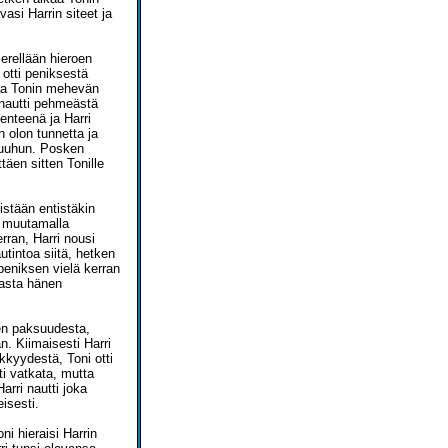
vasi Harrin siteet ja
erellään hieroen
 otti peniksestä
ikaa Tonin mehevän
 nautti pehmeästä
 enteenä ja Harri
n olon tunnetta ja
 suuhun. Posken
täen sitten Tonille
nistään entistäkin
e muutamalla
erran, Harri nousi
utintoa siitä, hetken
peniksen vielä kerran
masta hänen
sen paksuudesta,
n. Kiimaisesti Harri
kkyydestä, Toni otti
ti vatkata, mutta
arri nautti joka
eisesti.
ni hieraisi Harrin