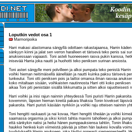
Loputkin vedot osa 1
Marmoripoika
Harri makasi alastomana sängyllä odottaen rakastajaansa, Harrin käden ja
sänkyyn kiinni ja jalat sen verron haralleen et tärisevä teko penis sai su
anuksessaan vapaasti. Toni asteli huoneeseen rasva pukin kanssa, het
inisevää Harria joka nautti ja huohotti teko peniksen surinan ansiosta.
Toni asteri sängylle meni polvilleen ja alkoi pumpata teko penistä Harrin
voihki hieman neitimäisellä äänellään ja nautti kuinka paksu tärisevä pe
tunkeutui. Toni otti peniksen pois ja laittoi omansa ilman rasvaa anuksen
koko mitaltaan sisään, voihkaisten nautinnosta Harri otti koko peniksen
aikaa Toni piti penistään sisällä liikkumatta ja sitten alkoi rajuotteisesti
Harri voihki ja inisi rajun nainnin yhteydessä Toni puristi Harrin pakaroit
kovemmin, läpsien hieman kireitä pakara lihaksia Tonin kivekset läpsivät
pakaroita. Harri puristi käsiään nyrkkiin ja voihki raju otteisen nainnin y
Toni hengitti raskaasti ja nai kovaa, Harri hengitti tiheään ja voihki kimeäs
saamassa orgasmia ja siksi kiristi tahtia maximi taholleen ja alkoi pumpa
että sänkykin natisi ja heilui hänen pumppauksiensa tahtiin, Tonin lihakse
haukkoi henkeä kuin viimeistä päivää ja sitten hän laukesi kovalla voima
tyydytyksellä Harrin anukseen, joka täyttyi nopeasti siemennesteellä. H