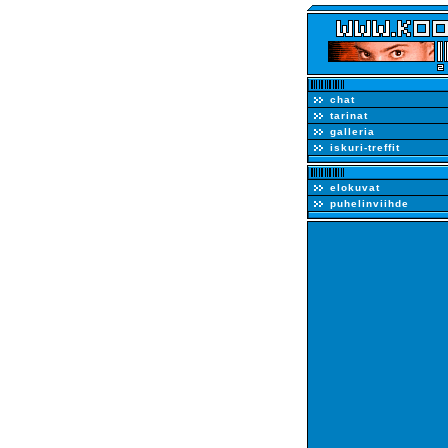
chat
tarinat
galleria
iskuri-treffit
elokuvat
puhelinviihde