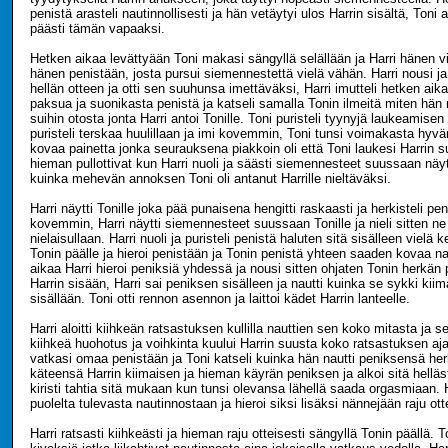
penistä arasteli nautinnollisesti ja hän vetäytyi ulos Harrin sisältä, Toni a
päästi tämän vapaaksi.
Hetken aikaa levättyään Toni makasi sängyllä selällään ja Harri hänen vi
hänen penistään, josta pursui siemennestettä vielä vähän. Harri nousi ja
hellän otteen ja otti sen suuhunsa imettäväksi, Harri imutteli hetken a
paksua ja suonikasta penistä ja katseli samalla Tonin ilmeitä miten hän
suihin otosta jonta Harri antoi Tonille. Toni puristeli tyynyjä laukeamisen
puristeli terskaa huulillaan ja imi kovemmin, Toni tunsi voimakasta hyvä
kovaa painetta jonka seurauksena piakkoin oli että Toni laukesi Harrin
hieman pullottivat kun Harri nuoli ja säästi siemennesteet suussaan näyt
kuinka mehevän annoksen Toni oli antanut Harrille nieltäväksi.
Harri näytti Tonille joka pää punaisena hengitti raskaasti ja herkisteli pe
kovemmin, Harri näytti siemennesteet suussaan Tonille ja nieli sitten n
nielaisullaan. Harri nuoli ja puristeli penistä haluten sitä sisälleen vielä k
Tonin päälle ja hieroi penistään ja Tonin penistä yhteen saaden kovaa na
aikaa Harri hieroi peniksiä yhdessä ja nousi sitten ohjaten Tonin herkän 
Harrin sisään, Harri sai peniksen sisälleen ja nautti kuinka se sykki kii
sisällään. Toni otti rennon asennon ja laittoi kädet Harrin lanteelle.
Harri aloitti kiihkeän ratsastuksen kullilla nauttien sen koko mitasta ja 
kiihkeä huohotus ja voihkinta kuului Harrin suusta koko ratsastuksen aja
vatkasi omaa penistään ja Toni katseli kuinka hän nautti peniksensä her
käteensä Harrin kiimaisen ja hieman käyrän peniksen ja alkoi sitä helläs
kiristi tahtia sitä mukaan kun tunsi olevansa lähellä saada orgasmiaan. H
puolelta tulevasta nautinnostaan ja hieroi siksi lisäksi nännejään raju ott
Harri ratsasti kiihkeästi ja hieman raju otteisesti sängyllä Tonin päällä. To