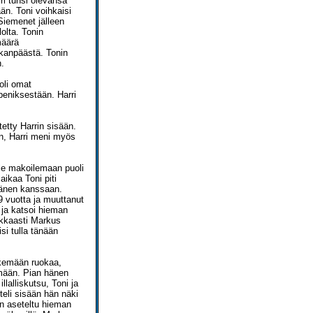
rri tunsi olevansa
än. Toni voihkaisi
Siemenet jälleen
lolta. Tonin
määrä
skanpäästä. Tonin
n.
uoli omat
peniksestään. Harri
tetty Harrin sisään.
n, Harri meni myös
lle makoilemaan puoli
aikaa Toni piti
 hänen kanssaan.
9 vuotta ja muuttanut
 ja katsoi hieman
mokkaasti Markus
si tulla tänään
tekemään ruokaa,
ömään. Pian hänen
llalliskutsu, Toni ja
teli sisään hän näki
en aseteltu hieman