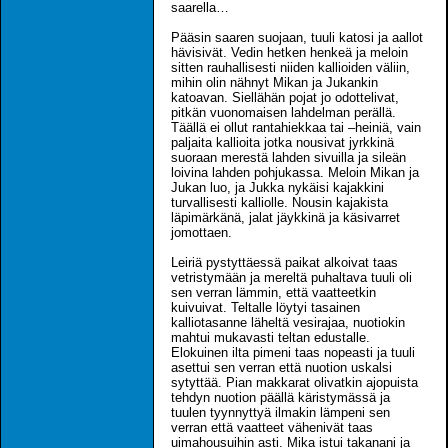
saarella…
Pääsin saaren suojaan, tuuli katosi ja aallot
hävisivät. Vedin hetken henkeä ja meloin
sitten rauhallisesti niiden kallioiden väliin,
mihin olin nähnyt Mikan ja Jukankin
katoavan. Siellähän pojat jo odottelivat,
pitkän vuonomaisen lahdelman perällä.
Täällä ei ollut rantahiekkaa tai –heiniä, vain
paljaita kallioita jotka nousivat jyrkkinä
suoraan merestä lahden sivuilla ja sileän
loivina lahden pohjukassa. Meloin Mikan ja
Jukan luo, ja Jukka nykäisi kajakkini
turvallisesti kalliolle. Nousin kajakista
läpimärkänä, jalat jäykkinä ja käsivarret
jomottaen.
Leiriä pystyttäessä paikat alkoivat taas
vetristymään ja mereltä puhaltava tuuli oli
sen verran lämmin, että vaatteetkin
kuivuivat. Teltalle löytyi tasainen
kalliotasanne läheltä vesirajaa, nuotiokin
mahtui mukavasti teltan edustalle.
Elokuinen ilta pimeni taas nopeasti ja tuuli
asettui sen verran että nuotion uskalsi
sytyttää. Pian makkarat olivatkin ajopuista
tehdyn nuotion päällä käristymässä ja
tuulen tyynnyttyä ilmakin lämpeni sen
verran että vaatteet vähenivät taas
uimahousuihin asti. Mika istui takanani ja