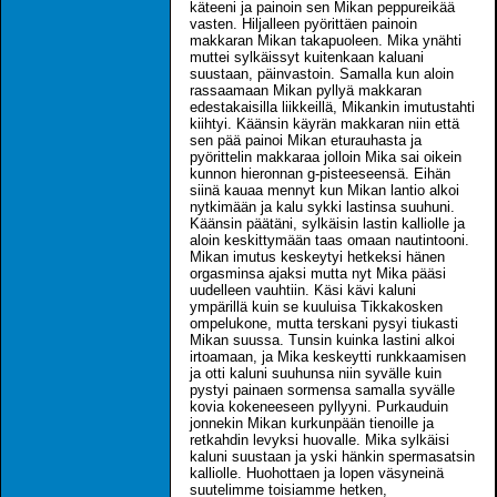
käteeni ja painoin sen Mikan peppureikää
vasten. Hiljalleen pyörittäen painoin
makkaran Mikan takapuoleen. Mika ynähti
muttei sylkäissyt kuitenkaan kaluani
suustaan, päinvastoin. Samalla kun aloin
rassaamaan Mikan pyllyä makkaran
edestakaisilla liikkeillä, Mikankin imutustahti
kiihtyi. Käänsin käyrän makkaran niin että
sen pää painoi Mikan eturauhasta ja
pyörittelin makkaraa jolloin Mika sai oikein
kunnon hieronnan g-pisteeseensä. Eihän
siinä kauaa mennyt kun Mikan lantio alkoi
nytkimään ja kalu sykki lastinsa suuhuni.
Käänsin päätäni, sylkäisin lastin kalliolle ja
aloin keskittymään taas omaan nautintooni.
Mikan imutus keskeytyi hetkeksi hänen
orgasminsa ajaksi mutta nyt Mika pääsi
uudelleen vauhtiin. Käsi kävi kaluni
ympärillä kuin se kuuluisa Tikkakosken
ompelukone, mutta terskani pysyi tiukasti
Mikan suussa. Tunsin kuinka lastini alkoi
irtoamaan, ja Mika keskeytti runkkaamisen
ja otti kaluni suuhunsa niin syvälle kuin
pystyi painaen sormensa samalla syvälle
kovia kokeneeseen pyllyyni. Purkauduin
jonnekin Mikan kurkunpään tienoille ja
retkahdin levyksi huovalle. Mika sylkäisi
kaluni suustaan ja yski hänkin spermasatsin
kalliolle. Huohottaen ja lopen väsyneinä
suutelimme toisiamme hetken,