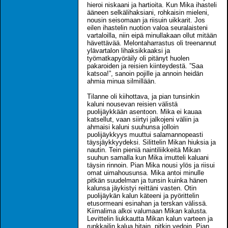
hieroi niskaani ja hartioita. Kun Mika ihasteli
ääneen selkälihaksiani, rohkaisin mieleni,
nousin seisomaan ja riisuin uikkarit. Jos
eilen ihastelin nuotion valoa seuralaisteni
vartaloilla, niin eipä minullakaan ollut mitään
hävettävää. Melontaharrastus oli treenannut
ylävartalon lihaksikkaaksi ja
työmatkapyöräily oli pitänyt huolen
pakaroiden ja reisien kiinteydestä. ”Saa
katsoa!”, sanoin pojille ja annoin heidän
ahmia minua silmillään.
Tilanne oli kiihottava, ja pian tunsinkin
kaluni nousevan reisien välistä
puolijäykkään asentoon. Mika ei kauaa
katsellut, vaan siirtyi jalkojeni väliin ja
ahmaisi kaluni suuhunsa jolloin
puolijäykkyys muuttui salamannopeasti
täysjäykkyydeksi. Silittelin Mikan hiuksia ja
nautin. Tein pieniä naintiliikkeitä Mikan
suuhun samalla kun Mika imutteli kaluani
täysin rinnoin. Pian Mika nousi ylös ja riisui
omat uimahousunsa. Mika antoi minulle
pitkän suudelman ja tunsin kuinka hänen
kalunsa jäykistyi reittäni vasten. Otin
puolijäykän kalun käteeni ja pyörittelin
etusormeani esinahan ja terskan välissä.
Kiimalima alkoi valumaan Mikan kalusta.
Levittelin liukkautta Mikan kalun varteen ja
runkkailin kalua hitain, pitkin vedoin. Pian