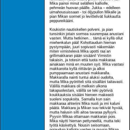
Mika painoi minut selälleni kalliolle,
pehmeän huovan päälle. Jukka – edelleen
uimahousuissaan - toi öljypullon Mikalle ja
pian Mikan sormet jo levittelivät liukkautta
peppureikääni.
Koukistin nautiskellen polveni, ja pian
tunsinkin jotain sormea suurempaa anustani
vasten. Mutta hetkinen… tämä ei kyllä ollut
miehenkalun pää! Kohottauduin hieman
pystympään, juuri sopivasti näkemään
miten virnistelevä Mika upotti raa´an
grillimakkaran pään sisääni! Virnistin
takaisin, ja totesin että tuota makkaraa
ainakaan minä en muuten syö. Mika vastasi
makkaroita kyllä riittävän ja alkoi
pumppaamaan anustani makkaralla.
Makkaralla nainti tuntui aluksi oudolta,
mutta Mika pyöritteli sitä sisälläni taitavasti.
Välillä makkara oli melkein ulkona
takapuolestani, välillä se teki pyöriviä
koukkauksia sisääni hieroen makeasti
suoleni sopukoita. Samalla kun sain
makkaraa ahteriini Mika nuoli ja imi kaluni
päätä. Makkara ja Mikan suu tekivät hyvää,
mutta halusin silti aitoa tavaraa pyllyyni.
Pyysin Mikaa ottamaan makkaran pois.
Mika näytti hieman pettyneeltä, mutta teki
työtä käskettyä. Nousin seisomaan,
nojauduin kalliota vasten ja pyysin Mikaa