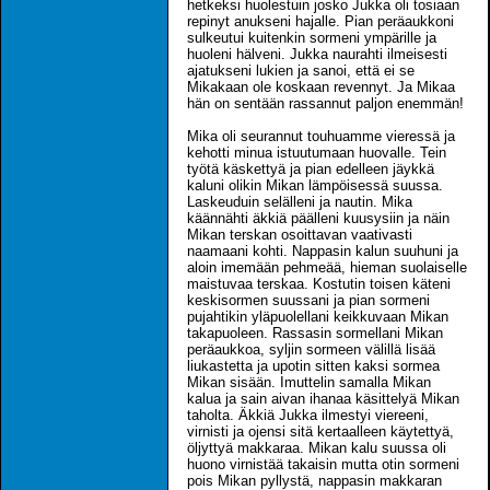
hetkeksi huolestuin josko Jukka oli tosiaan
repinyt anukseni hajalle. Pian peräaukkoni
sulkeutui kuitenkin sormeni ympärille ja
huoleni hälveni. Jukka naurahti ilmeisesti
ajatukseni lukien ja sanoi, että ei se
Mikakaan ole koskaan revennyt. Ja Mikaa
hän on sentään rassannut paljon enemmän!
Mika oli seurannut touhuamme vieressä ja
kehotti minua istuutumaan huovalle. Tein
työtä käskettyä ja pian edelleen jäykkä
kaluni olikin Mikan lämpöisessä suussa.
Laskeuduin selälleni ja nautin. Mika
käännähti äkkiä päälleni kuusysiin ja näin
Mikan terskan osoittavan vaativasti
naamaani kohti. Nappasin kalun suuhuni ja
aloin imemään pehmeää, hieman suolaiselle
maistuvaa terskaa. Kostutin toisen käteni
keskisormen suussani ja pian sormeni
pujahtikin yläpuolellani keikkuvaan Mikan
takapuoleen. Rassasin sormellani Mikan
peräaukkoa, syljin sormeen välillä lisää
liukastetta ja upotin sitten kaksi sormea
Mikan sisään. Imuttelin samalla Mikan
kalua ja sain aivan ihanaa käsittelyä Mikan
taholta. Äkkiä Jukka ilmestyi viereeni,
virnisti ja ojensi sitä kertaalleen käytettyä,
öljyttyä makkaraa. Mikan kalu suussa oli
huono virnistää takaisin mutta otin sormeni
pois Mikan pyllystä, nappasin makkaran