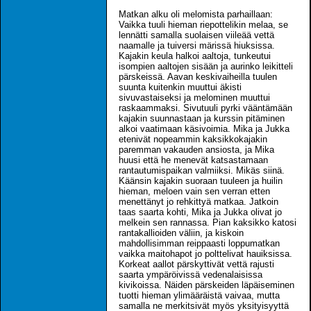
Matkan alku oli melomista parhaillaan:
Vaikka tuuli hieman riepottelikin melaa, se
lennätti samalla suolaisen viileää vettä
naamalle ja tuiversi märissä hiuksissa.
Kajakin keula halkoi aaltoja, tunkeutui
isompien aaltojen sisään ja aurinko leikitteli
pärskeissä. Aavan keskivaiheilla tuulen
suunta kuitenkin muuttui äkisti
sivuvastaiseksi ja melominen muuttui
raskaammaksi. Sivutuuli pyrki vääntämään
kajakin suunnastaan ja kurssin pitäminen
alkoi vaatimaan käsivoimia. Mika ja Jukka
etenivät nopeammin kaksikkokajakin
paremman vakauden ansiosta, ja Mika
huusi että he menevät katsastamaan
rantautumispaikan valmiiksi. Mikäs siinä.
Käänsin kajakin suoraan tuuleen ja huilin
hieman, meloen vain sen verran etten
menettänyt jo rehkittyä matkaa. Jatkoin
taas saarta kohti, Mika ja Jukka olivat jo
melkein sen rannassa. Pian kaksikko katosi
rantakallioiden väliin, ja kiskoin
mahdollisimman reippaasti loppumatkan
vaikka maitohapot jo polttelivat hauiksissa.
Korkeat aallot pärskyttivät vettä rajusti
saarta ympäröivissä vedenalaisissa
kivikoissa. Näiden pärskeiden läpäiseminen
tuotti hieman ylimääräistä vaivaa, mutta
samalla ne merkitsivät myös yksityisyyttä