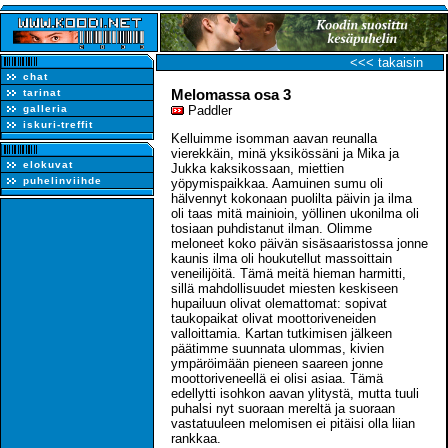
<<< takaisin
chat
Melomassa osa 3
tarinat
galleria
Paddler
iskuri-treffit
Kelluimme isomman aavan reunalla
vierekkäin, minä yksikössäni ja Mika ja
elokuvat
Jukka kaksikossaan, miettien
puhelinviihde
yöpymispaikkaa. Aamuinen sumu oli
hälvennyt kokonaan puolilta päivin ja ilma
oli taas mitä mainioin, yöllinen ukonilma oli
tosiaan puhdistanut ilman. Olimme
meloneet koko päivän sisäsaaristossa jonne
kaunis ilma oli houkutellut massoittain
veneilijöitä. Tämä meitä hieman harmitti,
sillä mahdollisuudet miesten keskiseen
hupailuun olivat olemattomat: sopivat
taukopaikat olivat moottoriveneiden
valloittamia. Kartan tutkimisen jälkeen
päätimme suunnata ulommas, kivien
ympäröimään pieneen saareen jonne
moottoriveneellä ei olisi asiaa. Tämä
edellytti isohkon aavan ylitystä, mutta tuuli
puhalsi nyt suoraan mereltä ja suoraan
vastatuuleen melomisen ei pitäisi olla liian
rankkaa.