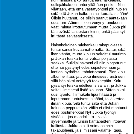
kun minusta alkoi tuntua että halkeaisin,
sulkijalihakseni antoi yllättäen periksi. Niin
yllättäen, että oma vastatyöntöni piti huolen
siitä että Jukan halko painui kerralla sisääni!
Olisin huutanut, jos olisin saanut ääntäkään
suustani. Äärimmilleen venynyt anukseni
vaati minua irrottautumaan mutta Jukka piti
tärisevästä lantiostani kiinni, enkä päässyt
irti tästä seivästyksestä.
Halonkokoinen miehenkalu takapuolessa
tuntui sanoinkuvaamattomalta. Sattui, eikä
ihan vähän, mutta kipuun sekoittui nautinto
ja Jukan terska tuntui vatsanpohjassa
saakka. Sulkijalihakseni oli niin pingottunut
ettei se pystynyt edes supistelemaan ja
lantioni nytkähteli tahdottomasti. Pian kipu
alkoi hellittää, ja Jukka ilmeisesti aisti sen
sillä hän alkoi vetäytyä taaksepäin. Kalu
pysähtyi terska edelleen sisälläni, ja Jukka
voiteli ilmeisesti lisää kaluaan. Sitten alkoi
uusi työntö. Hirmukalu lipui hitaasti ja
loputtoman tuntuisesti sisääni, tällä kertaa
ilman kipua. Silti tuntui siltä että Jukan
kalun ja peppureikäni väliin ei olisi mahtunut
edes postimerkkiä! Nyt Jukka työntyi
sisääni – jos mahdollista – vielä
syvemmälle ja tunsin kantapäitteni irtoavan
kalliosta. Jukka aloitti voimanainnin
takapuoleeni, ja silmissäni välähteli taas.