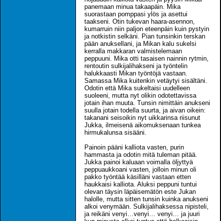
panemaan minua takaapäin. Mika
suorastaan pomppasi ylös ja asettui
taakseni. Otin tukevan haara-asennon,
kumarruin niin paljon eteenpäin kuin pystyin
ja notkistin selkäni. Pian tunsinkin terskan
pään anuksellani, ja Mikan kalu sukelsi
kerralla makkaran valmistelemaan
peppuuni. Mika otti tasaisen nainnin rytmin,
rentoutin sulkijalihakseni ja työntelin
halukkaasti Mikan työntöjä vastaan.
Samassa Mika kuitenkin vetäytyi sisältäni.
Odotin että Mika sukeltaisi uudelleen
suoleeni, mutta nyt olikin odotettavissa
jotain ihan muuta. Tunsin nimittäin anukseni
suulla jotain todella suurta, ja aivan oikein:
takanani seisoikin nyt uikkarinsa riisunut
Jukka, ilmeisenä aikomuksenaan tunkea
hirmukalunsa sisääni.
Painoin pääni kalliota vasten, purin
hammasta ja odotin mitä tuleman pitää.
Jukka painoi kaluaan voimalla öljyttyä
peppuaukkoani vasten, jolloin minun oli
pakko työntää käsilläni vastaan etten
haukkaisi kalliota. Aluksi peppuni tuntui
olevan täysin läpäisemätön este Jukan
halolle, mutta sitten tunsin kuinka anukseni
alkoi venymään. Sulkijalihaksessa nipisteli,
ja reikäni venyi…venyi… venyi… ja juuri