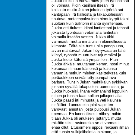
Jukka oli iso ja vahva mies joten työnnöissä
oli voimaa. Pidin käsilläni itseäni irti
kalliosta mutta Jukan jokainen työntö sai
kantapääni irti kalliosta ja takapuolessani
soutava, ranteenpaksuinen hirmukyrpä takoi
suoltani kuin traktorin mäntä sylinteriään.
Jukka otti tiukasti kiinni lantiostani ja tehosti
jokaista työntöään vetämällä lantiotani
voimalla itseään vasten. Jukka ähki
vaimeasti, mutta minä ulisin eläimellisestä
kiimasta. Tältä siis tuntui olla panopuuna,
aivan mahtavaa! Jukan höyryvasaran tahti
kiihtyi, työnnöt muuttuivat rajummiksi ja
Jukka kietoi kätensä ympärilleni. Pian
Jukka ähkäisi muutaman kerran, nosti minut
kokonaan ilmaan käsiensä ja kalunsa
varaan ja hetkuin miehen käsittelyssä kuin
peräaukkoon seivästetty pumpattava
barbara. Tunsin Jukan mahtikalun sykkivän
jossain syvällä takapuoleni uumenissa, ja
Jukka huokaisi. Ihana voimanainti loppuikin
siihen ja tunsin taas kallion jalkojeni alla.
Jukka päästi irti minusta ja veti kalunsa
sisältäni. Tunnustelin jalat vapisten
varovasti anustani josta pulppusi Jukan
spermaa. En luonnollisesti nähnyt mihin
tilaan Jukka oli anukseni jättänyt, mutta
mikään siisti rusinareika se ei varmasti
enää ollut. Etusormeni upposi reikääni ilman
että tunsin sulkijalihaksia lainkaan, ja