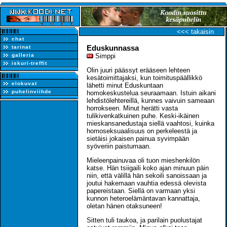
<<< takaisin
chat
Eduskunnassa
tarinat
galleria
Simppi
iskuri-treffit
Olin juuri päässyt erääseen lehteen
kesätoimittajaksi, kun toimituspäällikkö
elokuvat
lähetti minut Eduskuntaan
puhelinviihde
homokeskustelua seuraamaan. Istuin aikani
lehdistölehtereillä, kunnes vaivuin sameaan
horrokseen. Minut herätti vasta
tulikivenkatkuinen puhe. Keski-ikäinen
mieskansanedustaja siellä vaahtosi, kuinka
homoseksuaalisuus on perkeleestä ja
sietäisi jokaisen painua syvimpään
syöveriin paistumaan.
Mieleenpainuvaa oli tuon mieshenkilön
katse. Hän tsiigaili koko ajan minuun päin
niin, että välillä hän sekoili sanoissaan ja
joutui hakemaan vauhtia edessä olevista
papereistaan. Siellä on varmaan yksi
kunnon heteroelämäntavan kannattaja,
oletan hänen otaksuneen!
Sitten tuli taukoa, ja parilain puolustajat