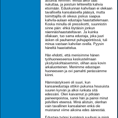
astuivat remmiin. Minua alkoi taas
nukuttaa, ja poistuin lehtereiltä kahvia
etsimään. Eduskunnan kahvilaan ei olekaan
tavallisella kansalaisella pääsyä, mutta
toimittajilla oli oikeus joskus saapua
kahvila-aulaan edustajia haastattelemaan.
Koska minulla oli pressikortti, suunnistin
sinne päin: ehkä löytäisin jonkun
näennäishaastateltavan. Ja kuinka
ollakaan, tuo sama edustaja, joka juuri
äsken oli pauhannut puhujapöntössä, tuli
minua vastaan kahvilan ovella. Pyysin
häneltä haastattelua.
Hän ehdotti, että menisimme hänen
työhuoneeseensa keskustelmaan
yksityiskohtaisemmin, olihan asia kovin
arkaluonteinen. Menimme edustajan
huoneeseen ja ovi pamahti perässämme
kiinni.
Hämmästykseni oli suuri, kun
kansanedustaja ottikin pukunsa housuista
suuren kyrvän ja alkoi runkata sitä
edessäni. Olen kaivannut jo pitkään
paineenpoistoa, sanoi hän ja painoi minut
polvilleni eteensä. Minä alistuin, olenhan
vain tavallinen kansalainen enkä ole
muistanut viime aikoina edes äänestää.
Edustaja työnsi kyrpänsä suuhuni ja minä