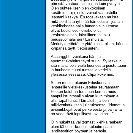
otin sitä vastaan niin paljon kuin pystyin.
Olen suhteellisen pienikokoinen
kesätoimittaja, enkä voinut vastustella
isäntäni käskyä. En todellakaan muista,
mitä poliittista ryhmää hän edusti - jostain
keskikohdalta salia hänen välihuutonsa
olivat kuuluneet - olisiko ollut
keskustalainen, kristillinen tai joku
perussuomalainen? En muista.
Merkityksetöntä se yhtä kaikki olikin, hänen
kyrpänsä täytti tietoisuuteni.
Aaaarrgghh, voihkaisi hän, ja
spermatulvahdus täytti suuni. Syljeskelin
sitä mälliä pois vielä huoneesta poistuttuani
ja huuhdoin suuni runsaalla vedellä
yleisessä vessassa. Olipa kokemus.
Sitten menin takaisin Eduskunnan
lehtereille yleiskeskustelua seuraamaan.
Hetken kuluttua tuo suuri komea mies
saapui istuntosaliin aivan kuin mitään ei
olisi tapahtunut. Hän aloitti jälleen
tulikivenkatkuisen julistuksensa: "Homot ja
avionrikkojat ovat perkeleestä ja parilailta
on vedettävä lopullisesti ovi kiinni..."
Olin nukahtaa välittömästi - ehkä raukean
oloni tähden - kunnes kolautin pääni
lehdistöaition pöytään ja heräsin.