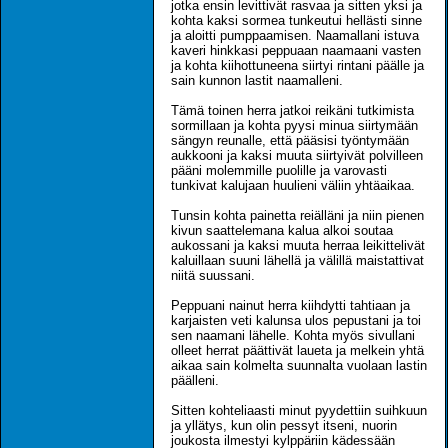
jotka ensin levittivät rasvaa ja sitten yksi ja
kohta kaksi sormea tunkeutui hellästi sinne
ja aloitti pumppaamisen. Naamallani istuva
kaveri hinkkasi peppuaan naamaani vasten
ja kohta kiihottuneena siirtyi rintani päälle ja
sain kunnon lastit naamalleni.
Tämä toinen herra jatkoi reikäni tutkimista
sormillaan ja kohta pyysi minua siirtymään
sängyn reunalle, että pääsisi työntymään
aukkooni ja kaksi muuta siirtyivät polvilleen
pääni molemmille puolille ja varovasti
tunkivat kalujaan huulieni väliin yhtäaikaa.
Tunsin kohta painetta reiälläni ja niin pienen
kivun saattelemana kalua alkoi soutaa
aukossani ja kaksi muuta herraa leikittelivät
kaluillaan suuni lähellä ja välillä maistattivat
niitä suussani.
Peppuani nainut herra kiihdytti tahtiaan ja
karjaisten veti kalunsa ulos pepustani ja toi
sen naamani lähelle. Kohta myös sivullani
olleet herrat päättivät laueta ja melkein yhtä
aikaa sain kolmelta suunnalta vuolaan lastin
päälleni.
Sitten kohteliaasti minut pyydettiin suihkuun
ja yllätys, kun olin pessyt itseni, nuorin
joukosta ilmestyi kylppäriin kädessään