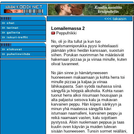
<<< takaisin
chat
Lomailemassa 2
tarinat
galleria
Peppufriikki
iskuri-treffit
No, oli jo ilta tullut ja kun tuo
engelsmanniporukka pyysi kohteliaasti
elokuvat
jäämään yöksi heidän kanssaan, suostuin
puhelinviihde
siihen. Porukan nuorimman he määräsivät
hakemaan pizzaa ja ja viinaa minulle, kuten
olivat luvanneet.
No jäin sinne jo hämärtyneeseen
huoneeseen makaamaan ja kohta herra toi
minulle pizzaa ja kaljaa ja viinaa
lähikaupasta. Sain syödä rauhassa siinä
sängyllä ja hörppiä alkoholia. Kohta ruoan
tuonut herra alkoi riisumaan housujaan ja
alta paljastui seisova kalu ja mukavan
karvainen peppu. Hän kiipesi sänkyyn ja
minun yhä maatessa sängyllä kävi
istumaan naamalleni, karvainen peppu ja
reikä naamaani vasten, kalu sojottaen
pystyssä. Aloin nuolemaan peppua ja taas
kuulin oven käyvän ja muiden tulevan
sisään huoneeseen. Tunsin sormet reiälläni,