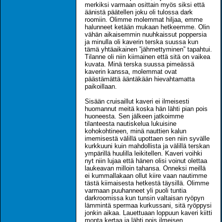
merkiksi varmaan osittain myös siksi että
äänistä päätellen joku oli tulossa dark
roomiin. Olimme molemmat hiljaa, emme
halunneet ketään mukaan hetkeemme. Olin
vähän aikaisemmin nuuhkaissut poppersia
ja minulla oli kaverin terska suussa kun
tämä yhtäaikainen ”jähmettyminen” tapahtui.
Tilanne oli niin kiimainen että sitä on vaikea
kuvata. Minä terska suussa pimeässä
kaverin kanssa, molemmat ovat
päästämättä ääntäkään hievahtamatta
paikoillaan.
Sisään cruisaillut kaveri ei ilmeisesti
huomannut meitä koska hän lähti pian pois
huoneesta. Sen jälkeen jatkoimme
tilanteesta nautiskelua lukuisine
kohokohtineen, minä nauttien kalun
imemisestä välillä upottaen sen niin syvälle
kurkkuuni kuin mahdollista ja välillä terskan
ympärillä huulilla leikitellen. Kaveri voihki
nyt niin lujaa että hänen olisi voinut olettaa
laukeavan milloin tahansa. Onneksi meillä
ei kummallakaan ollut kiire vaan nautimme
tästä kiimaisesta hetkestä täysillä. Olimme
varmaan puuhanneet yli puoli tuntia
darkroomissa kun tunsin valtaisan ryöpyn
lämmintä spermaa kurkussani, sitä ryöppysi
jonkin aikaa. Lauettuaan loppuun kaveri kiitti
monta kertaa ja lähti pois ilmeisen