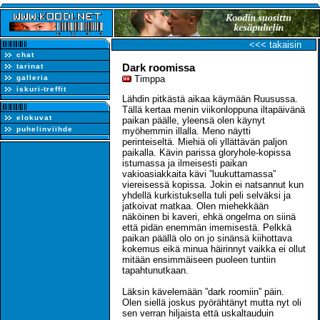
<<< takaisin
chat
Dark roomissa
tarinat
galleria
Timppa
iskuri-treffit
Lähdin pitkästä aikaa käymään Ruusussa.
Tällä kertaa menin viikonloppuna iltapäivänä
elokuvat
paikan päälle, yleensä olen käynyt
puhelinviihde
myöhemmin illalla. Meno näytti
perinteiseltä. Miehiä oli yllättävän paljon
paikalla. Kävin parissa gloryhole-kopissa
istumassa ja ilmeisesti paikan
vakioasiakkaita kävi ”luukuttamassa”
viereisessä kopissa. Jokin ei natsannut kun
yhdellä kurkistuksella tuli peli selväksi ja
jatkoivat matkaa. Olen miehekkään
näköinen bi kaveri, ehkä ongelma on siinä
että pidän enemmän imemisestä. Pelkkä
paikan päällä olo on jo sinänsä kiihottava
kokemus eikä minua häirinnyt vaikka ei ollut
mitään ensimmäiseen puoleen tuntiin
tapahtunutkaan.
Läksin kävelemään ”dark roomiin” päin.
Olen siellä joskus pyörähtänyt mutta nyt oli
sen verran hiljaista että uskaltauduin