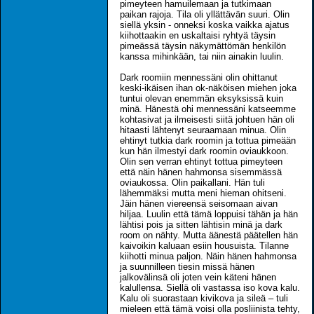
pimeyteen hamuilemaan ja tutkimaan
paikan rajoja. Tila oli yllättävän suuri. Olin
siellä yksin - onneksi koska vaikka ajatus
kiihottaakin en uskaltaisi ryhtyä täysin
pimeässä täysin näkymättömän henkilön
kanssa mihinkään, tai niin ainakin luulin.
Dark roomiin mennessäni olin ohittanut
keski-ikäisen ihan ok-näköisen miehen joka
tuntui olevan enemmän eksyksissä kuin
minä. Hänestä ohi mennessäni katseemme
kohtasivat ja ilmeisesti siitä johtuen hän oli
hitaasti lähtenyt seuraamaan minua. Olin
ehtinyt tutkia dark roomin ja tottua pimeään
kun hän ilmestyi dark roomin oviaukkoon.
Olin sen verran ehtinyt tottua pimeyteen
että näin hänen hahmonsa sisemmässä
oviaukossa. Olin paikallani. Hän tuli
lähemmäksi mutta meni hieman ohitseni.
Jäin hänen viereensä seisomaan aivan
hiljaa. Luulin että tämä loppuisi tähän ja hän
lähtisi pois ja sitten lähtisin minä ja dark
room on nähty. Mutta äänestä päätellen hän
kaivoikin kaluaan esiin housuista. Tilanne
kiihotti minua paljon. Näin hänen hahmonsa
ja suunnilleen tiesin missä hänen
jalkovälinsä oli joten vein käteni hänen
kalullensa. Siellä oli vastassa iso kova kalu.
Kalu oli suorastaan kivikova ja sileä – tuli
mieleen että tämä voisi olla posliinista tehty,