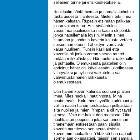
sellainen tunne jäi ensikosketuksella.
Runkkailin häntä hieman ja samalla kiihotuin
tästä uudesta tilanteesta. Mieleni teki imeä
hänen kaluaan. Rupesin etsimään paikkaa
jossa voisin istua. Heti sisääntulon
vasemmanpuoleisessa nurkassa oli penkki
jonka hapuilemalla löysin. Menin siihen
istumaan ja johdatin kaverin kalusta vetäen
seisomaan eteeni. Lähestyin varovasti
kalua huulineni. Tunsin käsilläni että
kaverilla oli jonkin verran vatsaa muttei
mitään roikkuläskejä. Hän tuoksui raikkaalle
ja puhtaalle. Olemuksesta päätellen olin
arvioinut hänet ohi kävellessäni ulkoilmassa
viihtyväksi ja nyt ensi vaikutelma sai
vahvistusta hänen raikkaasta
olemuksestaan.
Otin hänen kovan kalunsa suuhuni ja aloin
imeä. Mies huokaili nautinnosta. Minä
nautin myös. Kalu meni syvälle kurkkuuni ja
välillä nautin hänen terskastaan pelkästään
sitä nuollen ja imien. Ympärillä oli nyt täysi
pimeys. Vain me kaksi darkroomissa. Otin
nuuhkaisun poppersia joka sai tunnelman
tihenemään entisestään pääni sisällä
kaverin nauttiessa sen seurauksista
kovemmin huokaillen. Yhtäkkiä hän napautti
sormellaan olkapäätäni, tajusin sen samalla