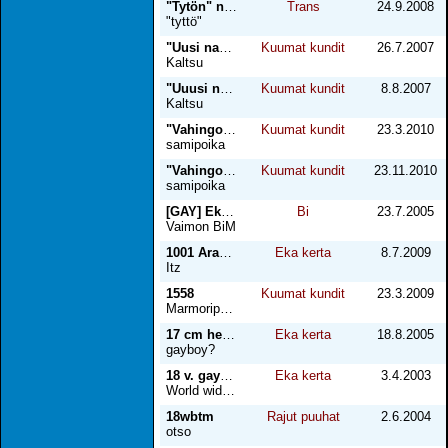
"Tytön" nuoruusmuistelmat 1
Trans
24.9.2008
"tyttö"
"Uusi naapuri" osa 3
Kuumat kundit
26.7.2007
Kaltsu
"Uuusi naapuri", osa 3
Kuumat kundit
8.8.2007
Kaltsu
"Vahingossa" 2
Kuumat kundit
23.3.2010
samipoika
"Vahingossa" 3
Kuumat kundit
23.11.2010
samipoika
[GAY] Eka kerta sedän kanssa
Bi
23.7.2005
Vaimon BiM
1001 Arabian yötä
Eka kerta
8.7.2009
Itz
1558
Kuumat kundit
23.3.2009
Marmoripoika
17 cm herkkua
Eka kerta
18.8.2005
gayboy?
18 v. gaysaunalla Amsterdamissa
Eka kerta
3.4.2003
World wide open
18wbtm
Rajut puuhat
2.6.2004
otso