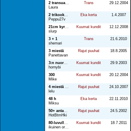
2 transua ja mies
Trans
29.12.2004
Laura
2 trikookundia nussii
Eka kerta
1.4.2007
Peppu27v
21cm kyrpä perseessä osa 1
Kuumat kundit
12.12.2008
slurp
3 + 1
Trans
21.6.2010
shemari
3 miestä
Rajut puuhat
18.8.2005
Panettavan
3:n nuoren kimppa
Kuumat kundit
29.9.2003
hornybi
300
Kuumat kundit
20.12.2004
Mike
4 miestä ja minä
Rajut puuhat
24.10.2007
lelu
48 h
Eka kerta
22.11.2010
Miksu
50+ antaa kyytiä kolmekymppiselle
Rajut puuhat
24.5.2002
HotBtmHki
80-luvulla konsertissa jatkoa...
Kuumat kundit
18.7.2011
ikuinen orjasi