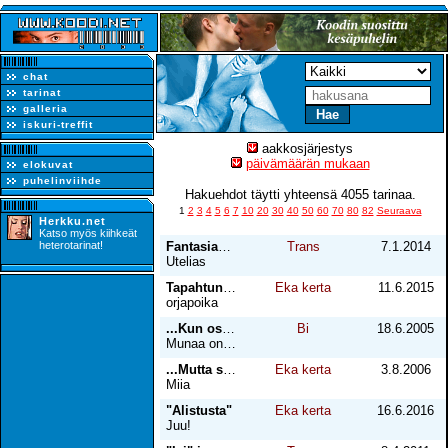
chat
tarinat
galleria
iskuri-treffit
aakkosjärjestys
päivämäärän mukaan
elokuvat
puhelinviihde
Hakuehdot täytti yhteensä 4055 tarinaa.
1
2
3
4
5
6
7
10
20
30
40
50
60
70
80
82
Seuraava
Herkku.net
Katso myös kiihkeät
heterotarinat!
FantasiaTv tytyn hotelli huoneessa
Trans
7.1.2014
Utelias
Tapahtunut tositarina
Eka kerta
11.6.2015
orjapoika
...Kun osaa vain etsiä !
Bi
18.6.2005
Munaa on saatavana
...Mutta suurin niistä on rakkaus
Eka kerta
3.8.2006
Miia
"Alistusta"
Eka kerta
16.6.2016
Juu!