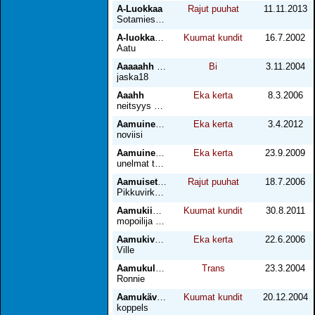
A-Luokkaa
Rajut puuhat
11.11.2013
Sotamies Link
A-luokkaa terveystarkastuksessa
Kuumat kundit
16.7.2002
Aatu
Aaaaahh sitä päivää
Bi
3.11.2004
jaska18
Aaahh
Eka kerta
8.3.2006
neitsyys meni
Aamuinen hetki
Eka kerta
3.4.2012
noviisi
Aamuinen kuntosalitreeni
Eka kerta
23.9.2009
unelmat todeksi
Aamuiset Fantasiat
Rajut puuhat
18.7.2006
Pikkuvirkamies
Aamukiimassa yövuoron jälkeen
Kuumat kundit
30.8.2011
mopoilija mustikkamaalla
Aamukivaa vanhemman miehen kanssa
Eka kerta
22.6.2006
Ville
Aamukullia jälkiliukkaaseen
Trans
23.3.2004
Ronnie
Aamukävelyllä
Kuumat kundit
20.12.2004
koppels