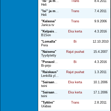
"Isi" ja minä + "sisko" 2
Trans
8.4.2011
Heli
"Isi" ja minä + "sisko"
Trans
7.4.2011
Heli
"Kalassa"
Trans
9.9.2006
Janica tv
"Kelpaisko?"
Eka kerta
4.3.2016
B1Son
"Lomalla"
Bi
12.10.2010
Pera
"Naisena"
Rajut puuhat
15.4.2007
Tyydytetty
"Porauslautalla"
Bi
4.3.2016
Bi-pirjo
"Raiskaus"
Rajut puuhat
1.3.2011
Lenkillä yllätetty
"Sairaan" kiva päivä
Eka kerta
10.1.2006
teini
"Sairaan" kiva päivä 2
Eka kerta
17.1.2006
teini
"Tyttöni"
Trans
2.8.2011
Urabas