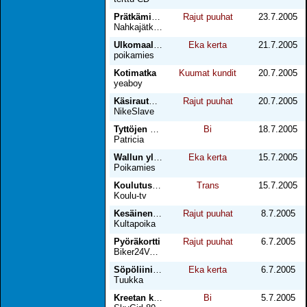
Prätkämiehen käsittelyssä
Rajut puuhat
23.7.2005
Nahkajätkä24
Ulkomaalainen 2
Eka kerta
21.7.2005
poikamies
Kotimatka
Kuumat kundit
20.7.2005
yeaboy
Käsirautoihin lenkillä
Rajut puuhat
20.7.2005
NikeSlave
Tyttöjen kesken
Bi
18.7.2005
Patricia
Wallun yllätys
Eka kerta
15.7.2005
Poikamies
Koulutusta... Sauna1
Trans
15.7.2005
Koulu-tv
Kesäinen kusituokio
Rajut puuhat
8.7.2005
Kultapoika
Pyöräkortti
Rajut puuhat
6.7.2005
Biker24Voulu
Söpöliini opiskelu naapurista
Eka kerta
6.7.2005
Tuukka
Kreetan kuumuudessa
Bi
5.7.2005