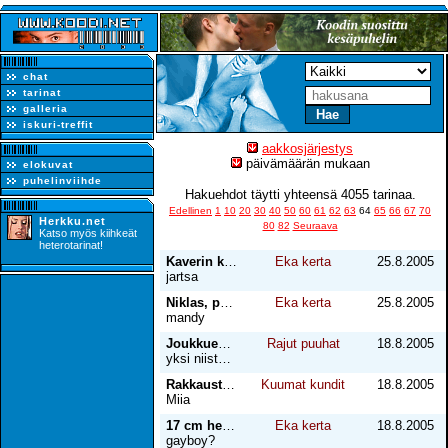
chat
tarinat
galleria
iskuri-treffit
aakkosjärjestys
päivämäärän mukaan
elokuvat
puhelinviihde
Hakuehdot täytti yhteensä 4055 tarinaa.
Edellinen
1
10
20
30
40
50
60
61
62
63
64
65
66
67
70
Herkku.net
80
82
Seuraava
Katso myös kiihkeät
heterotarinat!
Kaverin kaa
Eka kerta
25.8.2005
jartsa
Niklas, part 1
Eka kerta
25.8.2005
mandy
Joukkuehengen vahvistusta
Rajut puuhat
18.8.2005
yksi niistä alokkaista
Rakkaustarina nimeltä Joonas & Tomi II
Kuumat kundit
18.8.2005
Miia
17 cm herkkua
Eka kerta
18.8.2005
gayboy?