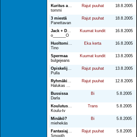
Kuritus armeijassa
Rajut puuhat
18.8.2005
tommi
3 miestä
Rajut puuhat
18.8.2005
Panettavan
Jack + Dave = real love <3
Kuumat kundit
16.8.2005
o______O
Huoltomiehen kanssa hommissa
Eka kerta
16.8.2005
Tino
Spermaa
Kuumat kundit
13.8.2005
bulgejeans
Opiskelijapoju
Rajut puuhat
13.8.2005
Pulla
Ryhmäkivaa
Rajut puuhat
12.8.2005
Halukas Btm
Bussissa
Bi
5.8.2005
Darla
Koulutusta - osa2
Trans
5.8.2005
Koulu-tv
Minäkö?
Bi
5.8.2005
miehekäs
Fantasiajohtaja
Rajut puuhat
5.8.2005
Smooth