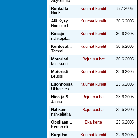
SkyGirl-80
Runkulla Saksassa
Kuumat kundit
5.7.2005
Nuuh
Älä Kysy - Älä Kerro
Kuumat kundit
30.6.2005
Narcose-F
Koeajo
Kuumat kundit
30.6.2005
nahkajäbä
Kuntosalilla
Kuumat kundit
30.6.2005
Tommi
Motoristin kuritettavana
Rajut puuhat
30.6.2005
kuri kunniaan
Motoristi
Kuumat kundit
23.6.2005
Bijussi
Luonnossa
Kuumat kundit
23.6.2005
Ukkomies
Nico ja Samu leikkii (osa 3)
Rajut puuhat
23.6.2005
Jannu
Nahkamiehen käsittelyssä
Rajut puuhat
23.6.2005
nahkajätkä
Oppilaan ohjausta
Eka kerta
23.6.2005
Kerran olin nuori
Kurpitsakesä
Kuumat kundit
22.6.2005