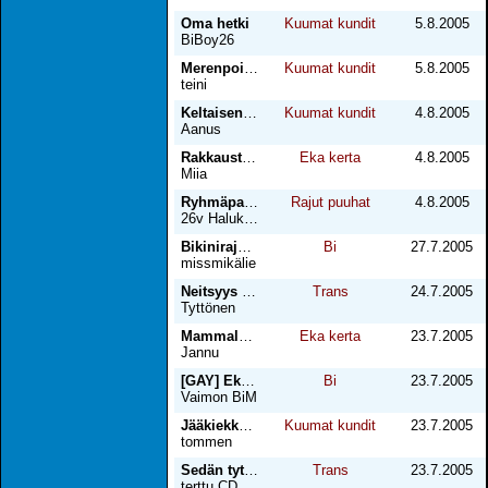
Oma hetki
Kuumat kundit
5.8.2005
BiBoy26
Merenpoika<3
Kuumat kundit
5.8.2005
teini
Keltaisen ruusun huora nro 2
Kuumat kundit
4.8.2005
Aanus
Rakkaustarina nimeltä Joonas & Tomi
Eka kerta
4.8.2005
Miia
Ryhmäpano
Rajut puuhat
4.8.2005
26v HalukasBtm
Bikinirajoilla
Bi
27.7.2005
missmikälie
Neitsyys pois
Trans
24.7.2005
Tyttönen
Mammalassa serkun kanssa!
Eka kerta
23.7.2005
Jannu
[GAY] Eka kerta sedän kanssa
Bi
23.7.2005
Vaimon BiM
Jääkiekkojoukkueen imurina
Kuumat kundit
23.7.2005
tommen
Sedän tyttönä
Trans
23.7.2005
terttu CD