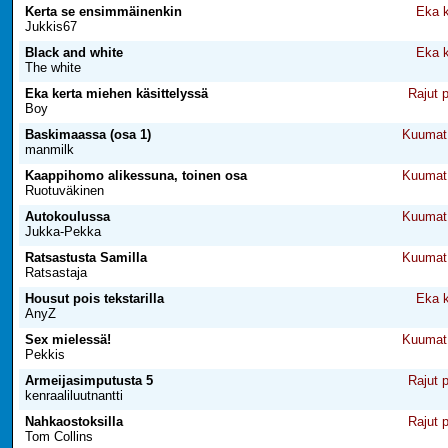
Kerta se ensimmäinenkin
Eka k
Jukkis67
Black and white
Eka k
The white
Eka kerta miehen käsittelyssä
Rajut 
Boy
Baskimaassa (osa 1)
Kuumat 
manmilk
Kaappihomo alikessuna, toinen osa
Kuumat 
Ruotuväkinen
Autokoulussa
Kuumat 
Jukka-Pekka
Ratsastusta Samilla
Kuumat 
Ratsastaja
Housut pois tekstarilla
Eka k
AnyZ
Sex mielessä!
Kuumat 
Pekkis
Armeijasimputusta 5
Rajut 
kenraaliluutnantti
Nahkaostoksilla
Rajut 
Tom Collins