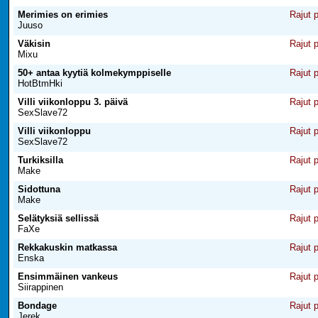
Merimies on erimies
Rajut 
Juuso
Väkisin
Rajut 
Mixu
50+ antaa kyytiä kolmekymppiselle
Rajut 
HotBtmHki
Villi viikonloppu 3. päivä
Rajut 
SexSlave72
Villi viikonloppu
Rajut 
SexSlave72
Turkiksilla
Rajut 
Make
Sidottuna
Rajut 
Make
Selätyksiä sellissä
Rajut 
FaXe
Rekkakuskin matkassa
Rajut 
Enska
Ensimmäinen vankeus
Rajut 
Siirappinen
Bondage
Rajut 
Jerek