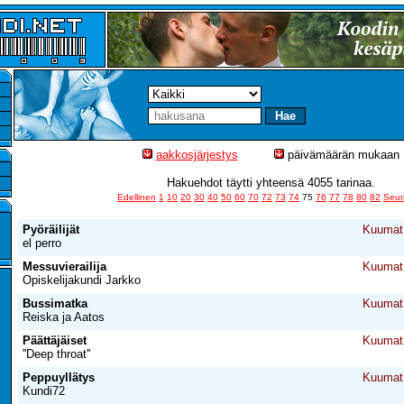
aakkosjärjestys
päivämäärän mukaan
Hakuehdot täytti yhteensä 4055 tarinaa.
Edellinen
1
10
20
30
40
50
60
70
72
73
74
75
76
77
78
80
82
Seur
Pyöräilijät
Kuumat 
el perro
Messuvierailija
Kuumat 
Opiskelijakundi Jarkko
Bussimatka
Kuumat 
Reiska ja Aatos
Päättäjäiset
Kuumat 
''Deep throat''
Peppuyllätys
Kuumat 
Kundi72