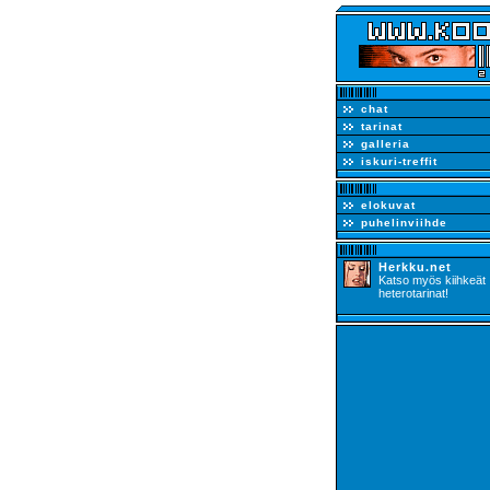
chat
tarinat
galleria
iskuri-treffit
elokuvat
puhelinviihde
Herkku.net
Katso myös kiihkeät
heterotarinat!