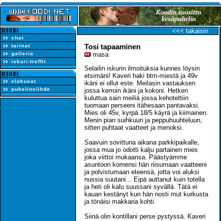
<<< takaisin
chat
Tosi tapaaminen
tarinat
galleria
masa
iskuri-treffit
Selailin iskurin ilmoituksia kunnes löysin
etsimäni! Kaveri haki btm-miestä ja 49v
elokuvat
ikäni ei ollut este. Meilasin vastauksen
puhelinviihde
jossa kerroin ikäni ja kokoni. Hetken
kuluttua sain meiliä jossa kehotettiin
tuomaan perseeni itähesaan pantavaksi.
Mies oli 45v, kyrpä 18/5 käyrä ja kiimainen.
Menin pian suihkuun ja peppuhuuhteluun,
sitten puhtaat vaatteet ja menoksi.
Saavuin sovittuna aikana parkkipaikalle,
jossa mua jo odotti kalju partainen mies
joka viittoi mukaansa. Päästyämme
asuntoon komensi hän riisumaan vaatteeni
ja polvistumaan eteensä, jotta voi aluksi
nussia suutani... Eipä auttanut kuin totella
ja heti oli kalu suussani syvällä. Tätä ei
kauan kestänyt kun hän nosti mut kurkusta
ja tönäisi makkaria kohti.
Siinä olin kontillani perse pystyssä. Kaveri