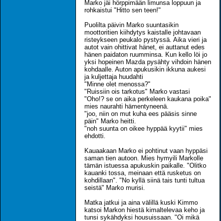
Marko jäi hörppimään limunsa loppuun ja
rohkaistui "Hitto sen teen!"
Puolilta päivin Marko suuntasikin
moottoritien kiihdytys kaistalle johtavaan
risteykseen peukalo pystyssä. Aika vieri ja
autot vain ohittivat hänet, ei auttanut edes
hänen paidaton ruumminsa. Kun kello löi jo
yksi hopeinen Mazda pysähty vihdoin hänen
kohdaalle. Auton apukusikin ikkuna aukesi
ja kuljettaja huudahti
"Minne olet menossa?"
"Ruissiin ois tarkotus" Marko vastasi
"Oho!? se on aika perkeleen kaukana poika"
mies naurahti hämentyneenä.
"joo, niin on mut kuha ees pääsis sinne
päin" Marko heitti.
"noh suunta on oikee hyppää kyytii" mies
ehdotti.
Kauaakaan Marko ei pohtinut vaan hyppäsi
saman tien autoon. Mies hymyili Markolle
tämän istuessa apukuskin paikalle. "Olitko
kauanki tossa, meinaan että rusketus on
kohdillaan". "No kyllä siinä tais tunti tultua
seistä" Marko murisi.
Matka jatkui ja aina välillä kuski Kimmo
katsoi Markon hiestä kimaltelevaa keho ja
tunsi sykähdyksi housuissaan. "Oi mikä