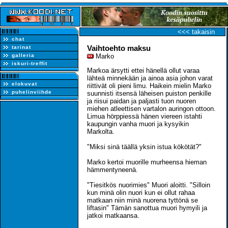
<<< takaisin
chat
Vaihtoehto maksu
tarinat
galleria
Marko
iskuri-treffit
Markoa ärsytti ettei hänellä ollut varaa
lähteä minnekään ja ainoa asia johon varat
elokuvat
riittivät oli pieni limu. Haikein mielin Marko
puhelinviihde
suunnisti itsensä läheisen puiston penkille
ja riisui paidan ja paljasti tuon nuoren
miehen atleettisen vartalon auringon ottoon.
Limua hörppiessä hänen viereen istahti
kaupungin vanha muori ja kysyikin
Markolta.
"Miksi sinä täällä yksin istua kökötät?"
Marko kertoi muorille murheensa hieman
hämmentyneenä.
"Tiesitkös nuorimies" Muori aloitti. "Silloin
kun minä olin nuori kun ei ollut rahaa
matkaan niin minä nuorena tyttönä se
liftasin" Tämän sanottua muori hymyili ja
jatkoi matkaansa.