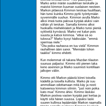
Marko antoi märän suudelman terskalle ja
maistoi kimmon kuuman suolaisen nesteen.
Markon pitäessä Kimmon terskaa huulillaan,
hän tunsi kuinka Kimmo pyrki työntymään
syvemmälle suuhun. Kimmon avulla Marko
alkoi imeä tuota paksua kyrpää aluksi vain
vähän yli terskan. Samalla kimmo alkoi
huokailla miehekkäästi ja Marko tunsi pieniä
sykkeitä kyrvässä. Marko vei kalun pois
suusta ja katsoi kimmoa. "etkai sä oo
tulossa?" Marko kysyi hädissään. "emmä
spermaa niele."
"Ota poika rauhassa en tuu vielä" Kimmon
rauhallinen ääni sanoi. "Mennään tohon
taakke" kimmo ehdotti.
Kun molemmat oli takana Mazdan tilauton
suuruus paljastui. Kimmo otti pienen taka
keno asennon ja Marko suunnisti kontillaan
jalkojen väliin.
Kimmo otti Markon päästä kiinni toisella
kädellä ja toisella kullista. Marko jäi suu
ammollaan odottamaan mitä käy ja nosti
katseensa kimmon silmiin. "just noin poika
kato mua" Kimmo ähisi. Kimmo läskäsi
Markon poskea vasten kyrpää pari kertaa ja
käytti sitä hänen suussa. Lopuksi laski
suuren kullinsa lepäämään Markon naamalla