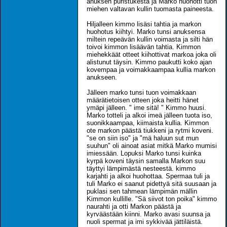
anuksen puristukesta ja Marko huohotti tuon
miehen valtavan kullin tuomasta paineesta.
Hiljalleen kimmo lisäsi tahtia ja markon
huohotus kiihtyi. Marko tunsi anuksensa
miltein repeävän kullin voimasta ja silti hän
toivoi kimmon lisäävän tahtia. Kimmon
miehekkäät otteet kiihottivat markoa joka oli
alistunut täysin. Kimmo paukutti koko ajan
kovempaa ja voimakkaampaa kullia markon
anukseen.
Jälleen marko tunsi tuon voimakkaan
määrätietoisen otteen joka heitti hänet
ymäpi jälleen. " ime sitä! " Kimmo huusi.
Marko totteli ja alkoi imeä jälleen tuota iso,
suonikkaampaa, kiimaista kullia. Kimmon
ote markon päästä tiukkeni ja rytmi koveni.
"se on siin iso" ja "mä haluun sut mun
suuhun" oli ainoat asiat mitkä Marko mumisi
imiessään. Lopuksi Marko tunsi kuinka
kyrpä koveni täysin samalla Markon suu
täyttyi lämpimästä nesteestä. kimmo
karjahti ja alkoi huohottaa. Spermaa tuli ja
tuli Marko ei saanut pidettyä sitä suusaan ja
puklasi sen tahmean lämpimän mällin
Kimmon kullille. "Sä siivot ton poika" kimmo
naurahti ja otti Markon päästä ja
kyrväästään kiinni. Marko avasi suunsa ja
nuoli spermat ja imi sykkivää jättiläistä.