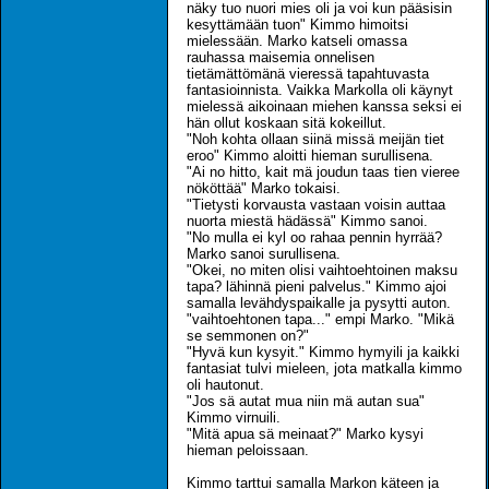
näky tuo nuori mies oli ja voi kun pääsisin
kesyttämään tuon" Kimmo himoitsi
mielessään. Marko katseli omassa
rauhassa maisemia onnelisen
tietämättömänä vieressä tapahtuvasta
fantasioinnista. Vaikka Markolla oli käynyt
mielessä aikoinaan miehen kanssa seksi ei
hän ollut koskaan sitä kokeillut.
"Noh kohta ollaan siinä missä meijän tiet
eroo" Kimmo aloitti hieman surullisena.
"Ai no hitto, kait mä joudun taas tien vieree
nököttää" Marko tokaisi.
"Tietysti korvausta vastaan voisin auttaa
nuorta miestä hädässä" Kimmo sanoi.
"No mulla ei kyl oo rahaa pennin hyrrää?
Marko sanoi surullisena.
"Okei, no miten olisi vaihtoehtoinen maksu
tapa? lähinnä pieni palvelus." Kimmo ajoi
samalla levähdyspaikalle ja pysytti auton.
"vaihtoehtonen tapa..." empi Marko. "Mikä
se semmonen on?"
"Hyvä kun kysyit." Kimmo hymyili ja kaikki
fantasiat tulvi mieleen, jota matkalla kimmo
oli hautonut.
"Jos sä autat mua niin mä autan sua"
Kimmo virnuili.
"Mitä apua sä meinaat?" Marko kysyi
hieman peloissaan.
Kimmo tarttui samalla Markon käteen ja