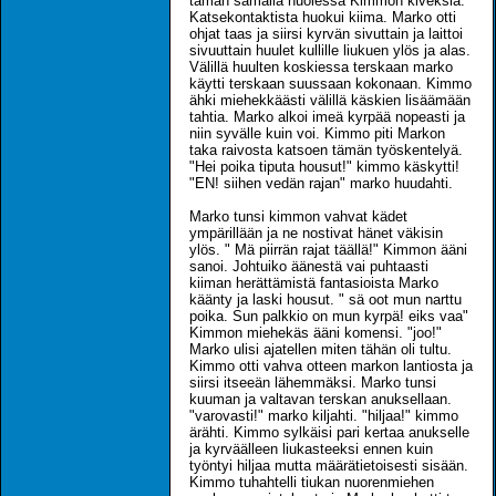
tämän samalla nuolessa Kimmon kiveksiä.
Katsekontaktista huokui kiima. Marko otti
ohjat taas ja siirsi kyrvän sivuttain ja laittoi
sivuuttain huulet kullille liukuen ylös ja alas.
Välillä huulten koskiessa terskaan marko
käytti terskaan suussaan kokonaan. Kimmo
ähki miehekkäästi välillä käskien lisäämään
tahtia. Marko alkoi imeä kyrpää nopeasti ja
niin syvälle kuin voi. Kimmo piti Markon
taka raivosta katsoen tämän työskentelyä.
"Hei poika tiputa housut!" kimmo käskytti!
"EN! siihen vedän rajan" marko huudahti.
Marko tunsi kimmon vahvat kädet
ympärillään ja ne nostivat hänet väkisin
ylös. " Mä piirrän rajat täällä!" Kimmon ääni
sanoi. Johtuiko äänestä vai puhtaasti
kiiman herättämistä fantasioista Marko
käänty ja laski housut. " sä oot mun narttu
poika. Sun palkkio on mun kyrpä! eiks vaa"
Kimmon miehekäs ääni komensi. "joo!"
Marko ulisi ajatellen miten tähän oli tultu.
Kimmo otti vahva otteen markon lantiosta ja
siirsi itseeän lähemmäksi. Marko tunsi
kuuman ja valtavan terskan anuksellaan.
"varovasti!" marko kiljahti. "hiljaa!" kimmo
ärähti. Kimmo sylkäisi pari kertaa anukselle
ja kyrväälleen liukasteeksi ennen kuin
työntyi hiljaa mutta määrätietoisesti sisään.
Kimmo tuhahtelli tiukan nuorenmiehen