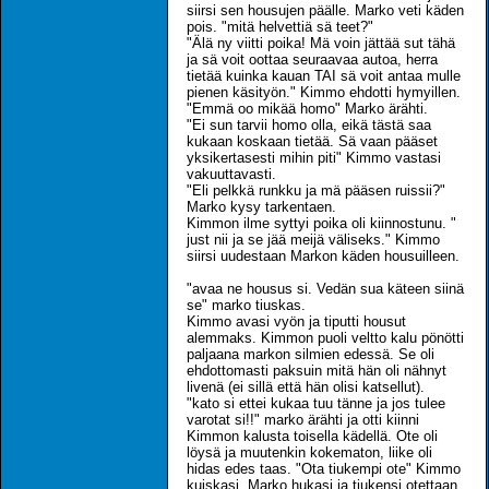
siirsi sen housujen päälle. Marko veti käden
pois. "mitä helvettiä sä teet?"
"Älä ny viitti poika! Mä voin jättää sut tähä
ja sä voit oottaa seuraavaa autoa, herra
tietää kuinka kauan TAI sä voit antaa mulle
pienen käsityön." Kimmo ehdotti hymyillen.
"Emmä oo mikää homo" Marko ärähti.
"Ei sun tarvii homo olla, eikä tästä saa
kukaan koskaan tietää. Sä vaan pääset
yksikertasesti mihin piti" Kimmo vastasi
vakuuttavasti.
"Eli pelkkä runkku ja mä pääsen ruissii?"
Marko kysy tarkentaen.
Kimmon ilme syttyi poika oli kiinnostunu. "
just nii ja se jää meijä väliseks." Kimmo
siirsi uudestaan Markon käden housuilleen.
"avaa ne housus si. Vedän sua käteen siinä
se" marko tiuskas.
Kimmo avasi vyön ja tiputti housut
alemmaks. Kimmon puoli veltto kalu pönötti
paljaana markon silmien edessä. Se oli
ehdottomasti paksuin mitä hän oli nähnyt
livenä (ei sillä että hän olisi katsellut).
"kato si ettei kukaa tuu tänne ja jos tulee
varotat si!!" marko ärähti ja otti kiinni
Kimmon kalusta toisella kädellä. Ote oli
löysä ja muutenkin kokematon, liike oli
hidas edes taas. "Ota tiukempi ote" Kimmo
kuiskasi. Marko hukasi ja tiukensi otettaan.