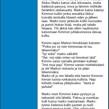
Aluksi Marko katsoi ulos ikkunasta, mutta
kädessä paisuva, kova ja lämmin möhkäle
herättikin uteliasuutta. Markon katse kääntyi
Kimmon kulliin jonka esinahka liikkui
kuivalla terskalla hitaasti edes ja jälleen
taas. Marko tunsi jäntevän kullin kovuuden
ja puristi hiukan lisää. mutta piti tahdin
hitaana. Yht äkkiä hän olikin nauliintunut
katsomaan Kimmon juhlakunnossa olevaa
kullia.
Kimmo tajusi Markon himokkaan katseen.
"Poika jos se noin kiinnostaa nii tuu
lähemmäks!"
"hyi enkä" marko säikähti
"Hei, mä nään miten sä himoitset tätä"
Kimmo sanoi samalla jännitäen kulliaan.
"Ime mua poju" Kimmo sanoin miehekkäästi
ja otti Markon niskasta ja toi pään
lähemmäksi.
Marko oli jo niin lähellä että haistoi Kimmon
kiiman tuosta runkatusta kullista. Haju
kiihoitti markoa yllätykseksi. "tästä ei
puhuta!".
Marko nosti Kimmon kalun pystyyn ja
tarkasteli sitä läheltä. Paksu ja suonikas
kulli kutsui marko maistamaan. Marko
työnsi kielensä kullin juureen ja nuoli
itsensä terskaa kohti. Ylös päästyään