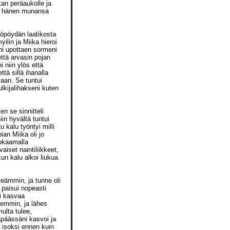
kan peräaukolle ja
ai hänen munansa
Yöpöydän laatikosta
ilin ja Miika hieroi
eni upottaen sormeni
että arvasin pojan
i niin ylös että
tä sillä ihanalla
laan. Se tuntui
ulkijalihakseni kuten
n se sinnitteli
in hyvältä tuntui
 kalu työntyi milli
ian Miika oli jo
uokaamalla
aiset naintiliikkeet,
 kun kalu alkoi liukua
keämmin, ja tunne oli
 paisui nopeasti
oi kasvaa
vemmin, ja lähes
ulta tulee,
apäässäni kasvoi ja
a isoksi ennen kuin