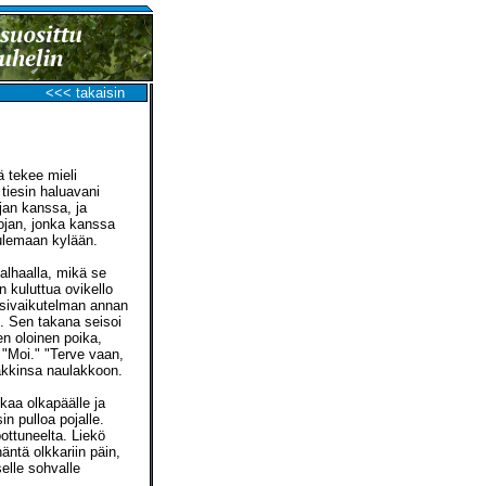
<<< takaisin
ä tekee mieli
tiesin haluavani
jan kanssa, ja
pojan, jonka kanssa
ulemaan kylään.
 alhaalla, mikä se
n kuluttua ovikello
ensivaikutelman annan
n. Sen takana seisoi
n oloinen poika,
 "Moi." "Terve vaan,
takkinsa naulakkoon.
kaa olkapäälle ja
n pulloa pojalle.
pottuneelta. Liekö
häntä olkkariin päin,
selle sohvalle