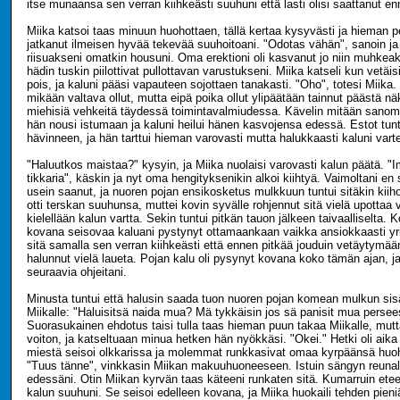
itse munaansa sen verran kiihkeästi suuhuni että lasti olisi saattanut enn
Miika katsoi taas minuun huohottaen, tällä kertaa kysyvästi ja hieman 
jatkanut ilmeisen hyvää tekevää suuhoitoani. "Odotas vähän", sanoin ja
riisuakseni omatkin housuni. Oma erektioni oli kasvanut jo niin muhkeak
hädin tuskin piilottivat pullottavan varustukseni. Miika katseli kun vetäi
pois, ja kaluni pääsi vapauteen sojottaen tanakasti. "Oho", totesi Miika
mikään valtava ollut, mutta eipä poika ollut ylipäätään tainnut päästä n
miehisiä vehkeitä täydessä toimintavalmiudessa. Kävelin mitään sanom
hän nousi istumaan ja kaluni heilui hänen kasvojensa edessä. Estot tuntu
hävinneen, ja hän tarttui hieman varovasti mutta halukkaasti kaluni vart
"Haluutkos maistaa?" kysyin, ja Miika nuolaisi varovasti kalun päätä. 
tikkaria", käskin ja nyt oma hengityksenikin alkoi kiihtyä. Vaimoltani en
usein saanut, ja nuoren pojan ensikosketus mulkkuun tuntui sitäkin kii
otti terskan suuhunsa, muttei kovin syvälle rohjennut sitä vielä upottaa 
kielellään kalun vartta. Sekin tuntui pitkän tauon jälkeen taivaalliselta. 
kovana seisovaa kaluani pystynyt ottamaankaan vaikka ansiokkaasti yrit
sitä samalla sen verran kiihkeästi että ennen pitkää jouduin vetäytymää
halunnut vielä laueta. Pojan kalu oli pysynyt kovana koko tämän ajan, ja
seuraavia ohjeitani.
Minusta tuntui että halusin saada tuon nuoren pojan komean mulkun sisä
Miikalle: "Haluisitsä naida mua? Mä tykkäisin jos sä panisit mua persees
Suorasukainen ehdotus taisi tulla taas hieman puun takaa Miikalle, mutta
voiton, ja katseltuaan minua hetken hän nyökkäsi. "Okei." Hetki oli aika
miestä seisoi olkkarissa ja molemmat runkkasivat omaa kyrpäänsä huo
"Tuus tänne", vinkkasin Miikan makuuhuoneeseen. Istuin sängyn reunall
edessäni. Otin Miikan kyrvän taas käteeni runkaten sitä. Kumarruin ete
kalun suuhuni. Se seisoi edelleen kovana, ja Miika huokaili tehden pieni