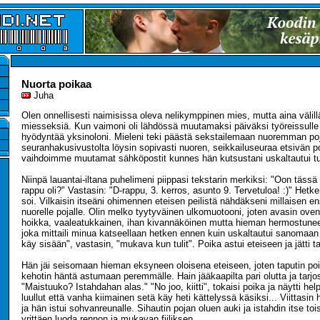
Nuorta poikaa
Juha
Olen onnellisesti naimisissa oleva nelikymppinen mies, mutta aina välill
miesseksiä. Kun vaimoni oli lähdössä muutamaksi päiväksi työreissulle 
hyödyntää yksinoloni. Mieleni teki päästä sekstailemaan nuoremman po
seuranhakusivustolta löysin sopivasti nuoren, seikkailuseuraa etsivän 
vaihdoimme muutamat sähköpostit kunnes hän kutsustani uskaltautui t
Niinpä lauantai-iltana puhelimeni piippasi tekstarin merkiksi: "Oon tässä
rappu oli?" Vastasin: "D-rappu, 3. kerros, asunto 9. Tervetuloa! :)" Hetke
soi. Vilkaisin itseäni ohimennen eteisen peilistä nähdäkseni millaisen 
nuorelle pojalle. Olin melko tyytyväinen ulkomuotooni, joten avasin ove
hoikka, vaaleatukkainen, ihan kivannäköinen mutta hieman hermostunee
joka mittaili minua katseellaan hetken ennen kuin uskaltautui sanomaan
käy sisään", vastasin, "mukava kun tulit". Poika astui eteiseen ja jätti 
Hän jäi seisomaan hieman eksyneen oloisena eteiseen, joten taputin poi
kehotin häntä astumaan peremmälle. Hain jääkaapilta pari olutta ja tarjosi
"Maistuuko? Istahdahan alas." "No joo, kiitti", tokaisi poika ja näytti hel
luullut että vanha kiimainen setä käy heti kättelyssä käsiksi... Viittasin 
ja hän istui sohvanreunalle. Sihautin pojan oluen auki ja istahdin itse toi
yrittäen luoda rennon ja mukavan fiiliksen.