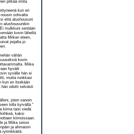
en pitkää irrota.
pettyneenä kun en
 nousin sohvalta
si että alushousuni
sin alushousunikin
. Ei mulkkuni sentään
äkemään kovin läheltä
atta Miikan eteen,
ivat pojalta jo
een.
"Imehän vähän
 suuseksiä kovin
hottavammalta. Miika
vaan hyväili
Kovin syvälle hän ei
ti, mutta runkkasi
n kun en itsekään
 hän odotti selvästi
lleni, joten sanoin
een tolla kyrvällä."
 kiima taisi viedä
 kiihkeä, kaksi
hottaen kiimoissaan.
e ja Miika seisoi
enpäin ja ahmaisin
ä rytmikkäitä