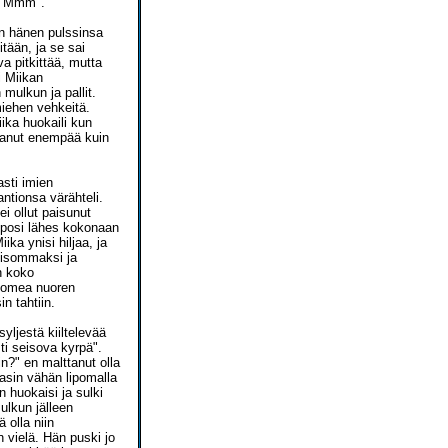
n "Mmm".
in hänen pulssinsa
itään, ja se sai
a pitkittää, mutta
i Miikan
mulkun ja pallit.
 miehen vehkeitä.
iika huokaili kun
ottanut enempää kuin
asti imien
ntionsa värähteli.
i ollut paisunut
upposi lähes kokonaan
ika ynisi hiljaa, ja
n isommaksi ja
n koko
 komea nuoren
n tahtiin.
yljestä kiiltelevää
ti seisova kyrpä".
n?" en malttanut olla
sasin vähän lipomalla
n huokaisi ja sulki
mulkun jälleen
 olla niin
 vielä. Hän puski jo