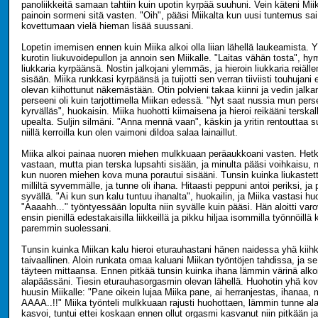
panoliikkeitä samaan tahtiin kuin upotin kyrpää suuhuni. Vein käteni Mii
painoin sormeni sitä vasten. "Oih", pääsi Miikalta kun uusi tuntemus s
kovettumaan vielä hieman lisää suussani.
Lopetin imemisen ennen kuin Miika alkoi olla liian lähellä laukeamista. 
kurotin liukuvoidepullon ja annoin sen Miikalle. "Laitas vähän tosta", hymy
liukkaria kyrpäänsä. Nostin jalkojani ylemmäs, ja hieroin liukkaria reiäll
sisään. Miika runkkasi kyrpäänsä ja tuijotti sen verran tiiviisti touhujani 
olevan kiihottunut näkemästään. Otin polvieni takaa kiinni ja vedin jalkan
perseeni oli kuin tarjottimella Miikan edessä. "Nyt saat nussia mun perset
kyrvälläs", huokaisin. Miika huohotti kiimaisena ja hieroi reikääni terskal
upealta. Suljin silmäni. "Anna mennä vaan", käskin ja yritin rentouttaa s
niillä kerroilla kun olen vaimoni dildoa salaa lainaillut.
Miika alkoi painaa nuoren miehen mulkkuaan peräaukkoani vasten. Hetke
vastaan, mutta pian terska lupsahti sisään, ja minulta pääsi voihkaisu, ni
kun nuoren miehen kova muna porautui sisääni. Tunsin kuinka liukastettu
milliltä syvemmälle, ja tunne oli ihana. Hitaasti peppuni antoi periksi, ja p
syvällä. "Ai kun sun kalu tuntuu ihanalta", huokailin, ja Miika vastasi h
"Aaaahh..." työntyessään lopulta niin syvälle kuin pääsi. Hän aloitti varov
ensin pienillä edestakaisilla liikkeillä ja pikku hiljaa isommilla työnnöillä
paremmin suolessani.
Tunsin kuinka Miikan kalu hieroi eturauhastani hänen naidessa yhä kiih
taivaallinen. Aloin runkata omaa kaluani Miikan työntöjen tahdissa, ja se
täyteen mittaansa. Ennen pitkää tunsin kuinka ihana lämmin värinä alk
alapäässäni. Tiesin eturauhasorgasmin olevan lähellä. Huohotin yhä ko
huusin Miikalle: "Pane oikein lujaa Miika pane, ai herranjestas, ihanaa, m
AAAA..!!" Miika työnteli mulkkuaan rajusti huohottaen, lämmin tunne al
kasvoi, tuntui ettei koskaan ennen ollut orgasmi kasvanut niin pitkään j