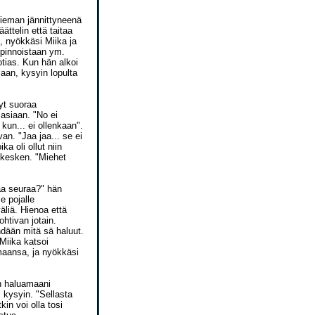
hieman jännittyneenä
ättelin että taitaa
", nyökkäsi Miika ja
opinnoistaan ym.
tias. Kun hän alkoi
aan, kysyin lopulta
yt suoraa
 asiaan. "No ei
kun... ei ollenkaan".
an. "Jaa jaa... se ei
a oli ollut niin
n kesken. "Miehet
aa seuraa?" hän
e pojalle
äliä. Hienoa että
ohtivan jotain.
hdään mitä sä haluut.
 Miika katsoi
maansa, ja nyökkäsi
än haluamaani
 kysyin. "Sellasta
in voi olla tosi