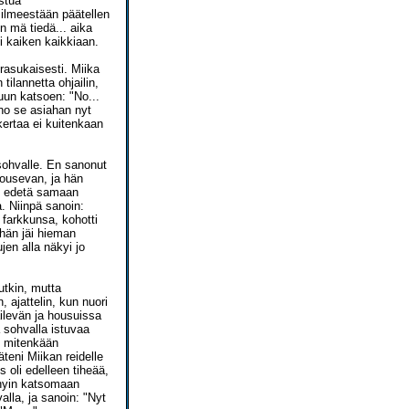
ostua
ilmeestään päätellen
n mä tiedä... aika
i kaiken kaikkiaan.
rasukaisesti. Miika
tilannetta ohjailin,
uun katsoen: "No...
 no se asiahan nyt
 kertaa ei kuitenkaan
 sohvalle. En sanonut
 nousevan, ja hän
si edetä samaan
. Niinpä sanoin:
 farkkunsa, kohotti
 hän jäi hieman
en alla näkyi jo
sutkin, mutta
 ajattelin, kun nuori
äilevän ja housuissa
 sohvalla istuvaa
Ei mitenkään
teni Miikan reidelle
 oli edelleen tiheää,
nnyin katsomaan
lla, ja sanoin: "Nyt