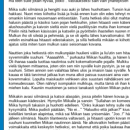
mä teen sulle jotain hyvää, jooko". Vastaukseksi sain vain ynähdykse
Miika sulki silmänsä ja hengitti suu auki jo lähes huohottaen. Tunsin ku
hakkasi. Nuori mies kiihottui lisää ja lisää ennen kuin olin edes tehnyt m
omankin kiimani nousemaan entisestään. Tuota hetkeä olisi ollut mahtav
halusin päästä jo käsiksi tuon pojan herkkuihin, joten hitaasti vein käten
alushousuihin ja kaivoin sieltä esiin vielä puolilöysän mutta ihan komean 
Pitelin niitä hetken käsissäni ja katselin ja pyörittelin ihastellen nuoren
Mulkun iho oli sileää ja pehmeää, ja se oli ajeltu lähes karvattomaksi. M
vetelin esinahkaa hitaasti edestakaisin, ja sillä hetkellä mikään ei kiih
ajatus siitä miten tuon mulkun saisi seisomaan kovana.
Nauttien joka hetkestä otin mulkunpään huulieni väliin ja liu'utin sen hita
syvemmälle suuhuni. "Aaaaahhh..." purkautui Miikan huulilta, ja hänen la
Oli ihanaa saada tuottaa nautintoa suht kokemattomalle pojalle. Mulkku e
vielä täyteen mittaansa, joten otin sen niin syvälle kuin pystyin, ja se 
suuhuni. Sitten annoin sen valahtaa lähes ulos ja imaisin taas syvälle. Mi
kauaa ei tätä tarvinnut jatkaa kun muna alkoi paisua suussani aina vai
kovemmaksi. Lopulta maiskautin vehkeen ulos suustani nähdäkseni se
komeudessaan. Olen nähnyt isompiakin mulkkuja, mutta tämä oli ihan
miehen kalu. Kauniin muotoinen ja seisoi tanakasti sykkien Miikan pulssi
Miikakin avasi silmänsä ja katsoi alaspäin, jossa pitelin hänen kovaa ja s
mulkkuaan kädessäni. Hymyilin Miikalle ja sanoin: "Sullahan on komees
Miika hymyili takaisin ja huohotti edelleen. "Onks kukaan tehny sulle näi
kysymättä. Miika pudisti päätään, "No ei..." "Haluutko että jatkan?" kiu
kielelläni terskan alapintaa, mikä sai Miikan taas ynisemään. "Joo..!" hä
jälleen silmänsä. Nautin tilanteesta valtavasti, ja hitaasti upotin kovan 
suuhuni kuunnellen Miikan nautinnon ääniä. Ne alkoivatkin hetken päästä
voimakkaita että keskeytin hetkeksi, en halunnut että poika laukeaa ihan