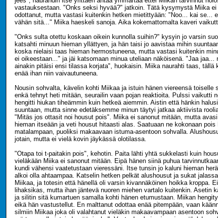
jees", naurahdin itse yrittäen antaa ymmärtää ettei Miikan tarvinnut nol
vastauksestaan. "Onks seksi hyvää?" jatkoin. Tätä kysymystä Miika ei 
odottanut, mutta vastasi kuitenkin hetken mietittyään: "Noo... kai se... e
vähän sitä..." Miika haeskeli sanoja. Aika kokemattomalta kaveri vaikutt
"Onks sulta otettu koskaan oikein kunnolla suihin?" kysyin jo varsin suo
katsahti minuun hieman yllättyen, ja hän taisi jo aavistaa mihin suuntaan 
koska nielaisi taas hieman hermostuneena, mutta vastasi kuitenkin min
ei oikeestaan..." ja jäi katsomaan minua uteliaan näköisenä. "Jaa jaa...
ainakin pitäisi ensi tilassa korjata", huokaisin. Miika naurahti taas, tällä
enää ihan niin vaivautuneena.
Nousin sohvalta, kävelin kohti Miikaa ja istuin hänen viereensä toiselle
enkä tehnyt heti mitään, seurailin vaan pojan reaktioita. Pulssi vaikutti
hengitti hiukan tiheämmin kuin hetkeä aiemmin. Aistin että hänkin halu
suuntaan, mutta sinne edetäksemme minun täytyi jatkaa aktiivista roolia
"Mitäs jos ottasit noi housut pois". Miika ei sanonut mitään, mutta avasi
hieman itseään ja veti housut hitaasti alas. Saatuaan ne kokonaan pois
matalampaan, puoliksi makaavaan istuma-asentoon sohvalla. Alushousuj
jotain, mutta ei vielä kovin jäykässä olotilassa.
"Otapa toi t-paitakin pois", kehotin. Paita lähti yhtä sukkelasti kuin hou
vieläkään Miika ei sanonut mitään. Eipä hänen siinä puhua tarvinnutkaan,
kundi vähensi vaatetustaan vieressäni. Itse tunsin jo kaluni hieman her
alkoi olla ahtaampaa. Katselin hetken pelkät alushousut ja sukat jalassa
Miikaa, ja totesin että hänellä oli varsin kivannäköinen hoikka kroppa. 
lihaksikas, mutta ihan jäntevä nuoren miehen vartalo kuitenkin. Asetin kä
ja silitin sitä kumartuen samalla kohti hänen etumustaan. Miikan hengitys
eikä hän vastustellut. En malttanut odottaa enää pitempään, vaan kää
silmiin Miikaa joka oli valahtanut vieläkin makaavampaan asentoon sohva