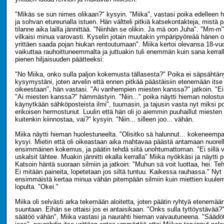
"Mikäs se sun nimes olikaan?" kysyin. "Miika", vastasi poika edelleen 
ja sohvan etureunalla istuen. Hän vältteli pitkiä katsekontakteja, mistä pä
tilanne aika lailla jännittää. "Niinhän se olikin. Ja mä oon Juha". "Mm-m
vilkaisi minua varovasti. Kyselin jotain muutakin ympäripyöreää hänen 
yrittäen saada pojan hiukan rentoutumaan". Miika kertoi olevansa 18-vuo
vaikuttaa rauhoittuneemmalta ja juttuakin tuli enemmän kuin sana kerrall
pienen hiljaisuuden päätteeksi:
"No Miika, onko sulla paljon kokemusta tällasesta?" Poika ei säpsähtän
kysymystäni, joten arvelin että ennen pitkää päästäisiin etenemään itse
oikeestaan", hän vastasi. "Ai vanhempien miesten kanssa?" jatkoin. "Ei 
"Ai miesten kanssa?" hämmästyin. "Niin..." poika näytti hieman nolostuv
käynytkään sähköposteista ilmi", tuumasin, ja tajusin vasta nyt miksi poik
erikoisen hermostunut. Luulin että hän oli jo aiemmin puuhaillut mieste
kuitenkin kiinnostaa, vai?" kysyin. "Niin... silleen joo... vähän.
Miika näytti hieman huolestuneelta. "Olisitko sä halunnut... kokeneemp
kysyi. Mietin että oli oikeastaan aika mahtavaa päästä antamaan nuorell
ensimmäinen kokemus, ja päätin tehdä siitä unohtumattoman. "Ei sillä v
uskalsit lähtee. Muakin jännitti ekalla kerralla" Miika nyökkäsi ja näytti p
Katsoin häntä suoraan silmiin ja jatkoin: "Muhun sä voit luottaa, hei. Te
Ei mitään paineita, lopetetaan jos siltä tuntuu. Kaikessa rauhassa." Nyt
ensimmäistä kertaa minua vähän pitempään silmiin kuin miettien kuule
lopulta. "Okei."
Miika oli selvästi arka tekemään aloitetta, joten päätin ryhtyä etenemä
suuntaan. Eihän se ottaisi jos ei antaisikaan. "Onks sulla tyttöystävää?"
säätöö vähän", Miika vastasi ja naurahti hieman vaivautuneena. "Säädötk