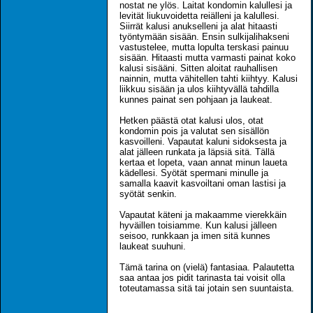
nostat ne ylös. Laitat kondomin kalullesi ja
levität liukuvoidetta reiälleni ja kalullesi.
Siirrät kalusi anukselleni ja alat hitaasti
työntymään sisään. Ensin sulkijalihakseni
vastustelee, mutta lopulta terskasi painuu
sisään. Hitaasti mutta varmasti painat koko
kalusi sisääni. Sitten aloitat rauhallisen
nainnin, mutta vähitellen tahti kiihtyy. Kalusi
liikkuu sisään ja ulos kiihtyvällä tahdilla
kunnes painat sen pohjaan ja laukeat.
Hetken päästä otat kalusi ulos, otat
kondomin pois ja valutat sen sisällön
kasvoilleni. Vapautat kaluni sidoksesta ja
alat jälleen runkata ja läpsiä sitä. Tällä
kertaa et lopeta, vaan annat minun laueta
kädellesi. Syötät spermani minulle ja
samalla kaavit kasvoiltani oman lastisi ja
syötät senkin.
Vapautat käteni ja makaamme vierekkäin
hyväillen toisiamme. Kun kalusi jälleen
seisoo, runkkaan ja imen sitä kunnes
laukeat suuhuni.
Tämä tarina on (vielä) fantasiaa. Palautetta
saa antaa jos pidit tarinasta tai voisit olla
toteutamassa sitä tai jotain sen suuntaista.