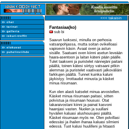
<<< takaisin
chat
Fantasiaa(ko)
tarinat
galleria
sub bi
iskuri-treffit
Saavun luoksesi, minulla on perhosia
vatsanpohjassa, mutta soitan ovikelloasi
elokuvat
vapisevin käsin. Avaat oven ja astun
puhelinviihde
sisälle. Saatuani oven kiinni asetun leveään
haara-asentoon ja laitan käteni pään päälle.
Tulet taakseni ja puristelet nännejäni paitani
päältä, toinen kätesi siirtyy vatsaani pitkin
alemmas ja puristelet vaativasti jalkoväliäni
farkkujen päältä. Tunnet kuinka kaluni
jäykistyy. Irrottaudut minusta ja käsket
minua riisumaan.
Kun olen alasti katselet minua arvostellen.
Käsket minua riisumaan paitasi, sitten
polvistua ja riisumaan housusi. Otat
takaraivostani kiinni ja painat kasvoni
haarojasi vasten. Nuolen ja suullani
hyväilen kaluasi alushousujesi päältä.
Käsket riisumaan myös ne. Olen polvillasi
edessäsi ja ihailen ihanaa kaluasi silmieni
edessä. Tuot kalusi huulilleni ja hitaasti