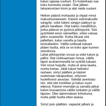
kalusi uppoaa suuhuni. En kuitenkaan saa
koko komeutta sisään. Otat jälleen
takaraivostani kiinni ja alat naida suutani.
Hetken päästä irrottaudut ja ohjaat minut
makuuhuoneeseen. Käsket selinmakuulle
sängylle, sidot käteni sängyn päätyyn ja
jalkani haralleen. Otat kätesi metallitikun,
jonka päässä on pyörivä piikkipyörä. Sitä
pyörittelet ensin nänneilläni, sitten vatsaa
pitkin sisäreisille. Kohta liikutat sitä
palleillani, kalun varrella ja lopulta
terskallanikin. Välillä runkkaat kaluani
pitäen huolta, että se on koko ajan kunnon
seisokissa.
Laitat piikkipyörän sivuun ja sidot kaluni ja
pallini. Alat runkkaamaan minua, välillä
läpsit avokämmenellä tai nyrkillä kaluani.
Viet minut huipulle, mutta et anna laueta,
monta kertaa. Jätät kaluni hetkeksi
rauhaan, siirryt päälleni ja käsket
nuolemaan takapuoltasi, erityisen
huolellisesti anustasi. Vaihdat asentoasi
niin, että olet kontillasi ja kalusi suuni
edessä. Käsket imemään ja samalla jatkat
kaluni kiusaamista välillä runkaten ja välillä
läpsien. Olen äärimmäisen kiihottunut,
mutta pidät huolta etten laukea.
Siirryt pois päältäni, vapautat jalkani ja