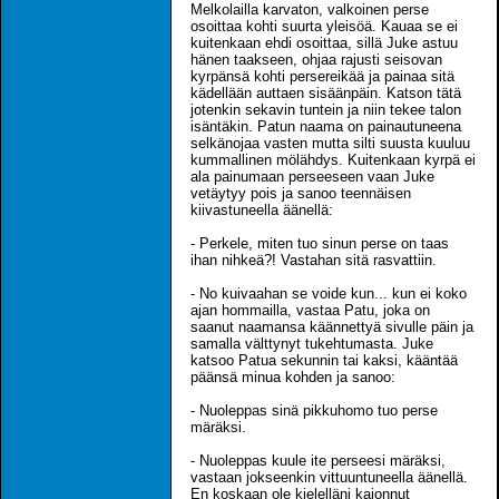
Melkolailla karvaton, valkoinen perse
osoittaa kohti suurta yleisöä. Kauaa se ei
kuitenkaan ehdi osoittaa, sillä Juke astuu
hänen taakseen, ohjaa rajusti seisovan
kyrpänsä kohti persereikää ja painaa sitä
kädellään auttaen sisäänpäin. Katson tätä
jotenkin sekavin tuntein ja niin tekee talon
isäntäkin. Patun naama on painautuneena
selkänojaa vasten mutta silti suusta kuuluu
kummallinen mölähdys. Kuitenkaan kyrpä ei
ala painumaan perseeseen vaan Juke
vetäytyy pois ja sanoo teennäisen
kiivastuneella äänellä:
- Perkele, miten tuo sinun perse on taas
ihan nihkeä?! Vastahan sitä rasvattiin.
- No kuivaahan se voide kun... kun ei koko
ajan hommailla, vastaa Patu, joka on
saanut naamansa käännettyä sivulle päin ja
samalla välttynyt tukehtumasta. Juke
katsoo Patua sekunnin tai kaksi, kääntää
päänsä minua kohden ja sanoo:
- Nuoleppas sinä pikkuhomo tuo perse
märäksi.
- Nuoleppas kuule ite perseesi märäksi,
vastaan jokseenkin vittuuntuneella äänellä.
En koskaan ole kielelläni kajonnut