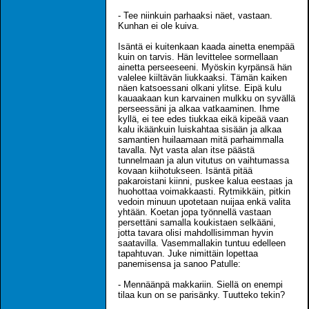
- Tee niinkuin parhaaksi näet, vastaan.
Kunhan ei ole kuiva.
Isäntä ei kuitenkaan kaada ainetta enempää
kuin on tarvis. Hän levittelee sormellaan
ainetta perseeseeni. Myöskin kyrpänsä hän
valelee kiiltävän liukkaaksi. Tämän kaiken
näen katsoessani olkani ylitse. Eipä kulu
kauaakaan kun karvainen mulkku on syvällä
perseessäni ja alkaa vatkaaminen. Ihme
kyllä, ei tee edes tiukkaa eikä kipeää vaan
kalu ikäänkuin luiskahtaa sisään ja alkaa
samantien huilaamaan mitä parhaimmalla
tavalla. Nyt vasta alan itse päästä
tunnelmaan ja alun vitutus on vaihtumassa
kovaan kiihotukseen. Isäntä pitää
pakaroistani kiinni, puskee kalua eestaas ja
huohottaa voimakkaasti. Rytmikkäin, pitkin
vedoin minuun upotetaan nuijaa enkä valita
yhtään. Koetan jopa työnnellä vastaan
persettäni samalla koukistaen selkääni,
jotta tavara olisi mahdollisimman hyvin
saatavilla. Vasemmallakin tuntuu edelleen
tapahtuvan. Juke nimittäin lopettaa
panemisensa ja sanoo Patulle:
- Mennäänpä makkariin. Siellä on enempi
tilaa kun on se parisänky. Tuutteko tekin?