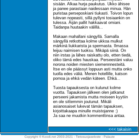
sisään. Alkaa hurja paukutus. Ukko ähisee
ja panee parastaan naidessaan minua. Hän
puristaa perseposkiani tiukasti. Toivon lopun
tulevan nopeasti, sillä pyllyni tosiaankin on
tulessa. Äijän pallit hakkaavat omiani.
Taidanpa huutaakin välillä...
Makaan mahallani sängyllä. Samalla
sängyllä retkottaa kolme ukkoa mulkut
märkinä liukkarista ja spermasta. Ilmassa
leijuu naimisen tuoksu. Mikäpä siinä. On
niin irstas ja lähes raiskattu olo, etten tiedä,
oliko tämä edes hauskaa. Perseestäni valuu
norona noiden miesten siemennnesteitä.
Itse en ole päässyt loppuun asti mutta onko
tuolla edes väliä. Menen hotellille, katson
pornoa ja ehkä vedän käteen. Ehkä...
Tuosta tapauksesta on kulunut kolme
vuotta. Tapauksen jälkeen olen jatkanut
perseeni jakamista mutta moiseen kyytiin
en ole sittemmin joutunut. Mikäli
asianosaiset lukevat tämän tapauksen,
kirjoittakaapa minulle muistojanne :)
Ja saa ne muutkin kommenttinsa antaa.
<<< takaisin
Copyright © Koodi.net 2003-2021 -
Tietosuojaseloste
-
Palaute