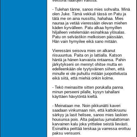
velttona haarojen välissä.
- Tulehan tänne, sanoo mies sohvalta. Minä
olen Juke. Tämä vekkuli tässä on Patu ja
tätä me on aina nussittu, hahahaa. Mies
nauraa ja vetää vieressään olevan miehen
käden kyrvälleen. Patu alkaa hymyillen
hiljalleen vetelemään esinahkaa ylösalas.
Patu on selvästikin melkoisen päissään.
Hän vain hymyilee eikä sano mitään.
Vieressäni seisova mies on alkanut
riisuuuntua. Paita on jo lattialla. Katson
häntä ja hänen karvaista rintaansa. Pahin
järkytykseni on mennyt ohitse mutta en
edelleenkään ole tyytyväinen siihen, että
minulle ei ole puhuttu mitään juopottelusta
eikä siitä, että miehiä onkin kolme.
- Tekö meinasitte sitten porukalla panna
minun perseeni pilalle, kysyn tahallani
käyttäen hävytöntä kieltä.
- Meinataan me. Noin pikkunätti kaveri
saadaan vinkumaan niin, että kattokruunu
särkyy ja lasit helisee, sanoo mies laskien
housunsa pois. Alta paljastuu jumalattoman
karvainen kalu joka yrittelee seistä lievästi.
Esinahka peittää terskaa ja varressa erottuu
paksu verisuoni.