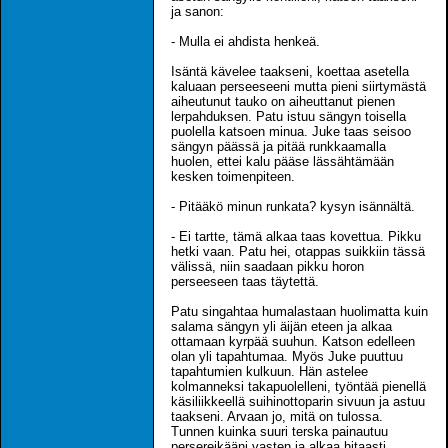
ja sanon:
- Mulla ei ahdista henkeä.
Isäntä kävelee taakseni, koettaa asetella
kaluaan perseeseeni mutta pieni siirtymästä
aiheutunut tauko on aiheuttanut pienen
lerpahduksen. Patu istuu sängyn toisella
puolella katsoen minua. Juke taas seisoo
sängyn päässä ja pitää runkkaamalla
huolen, ettei kalu pääse lässähtämään
kesken toimenpiteen.
- Pitääkö minun runkata? kysyn isännältä.
- Ei tartte, tämä alkaa taas kovettua. Pikku
hetki vaan. Patu hei, otappas suikkiin tässä
välissä, niin saadaan pikku horon
perseeseen taas täytettä.
Patu singahtaa humalastaan huolimatta kuin
salama sängyn yli äijän eteen ja alkaa
ottamaan kyrpää suuhun. Katson edelleen
olan yli tapahtumaa. Myös Juke puuttuu
tapahtumien kulkuun. Hän astelee
kolmanneksi takapuolelleni, työntää pienellä
käsiliikkeellä suihinottoparin sivuun ja astuu
taakseni. Arvaan jo, mitä on tulossa.
Tunnen kuinka suuri terska painautuu
persereikääni vasten ja alkaa hitaasti