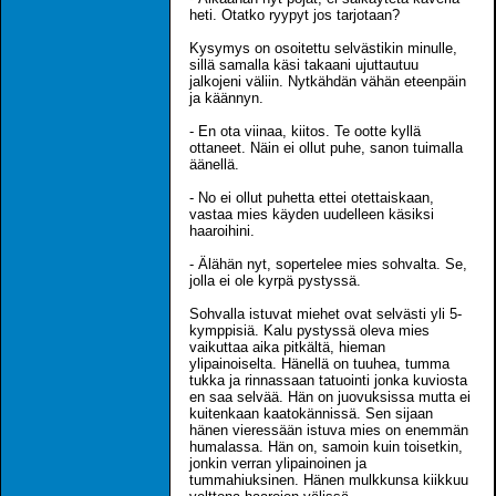
heti. Otatko ryypyt jos tarjotaan?
Kysymys on osoitettu selvästikin minulle,
sillä samalla käsi takaani ujuttautuu
jalkojeni väliin. Nytkähdän vähän eteenpäin
ja käännyn.
- En ota viinaa, kiitos. Te ootte kyllä
ottaneet. Näin ei ollut puhe, sanon tuimalla
äänellä.
- No ei ollut puhetta ettei otettaiskaan,
vastaa mies käyden uudelleen käsiksi
haaroihini.
- Älähän nyt, sopertelee mies sohvalta. Se,
jolla ei ole kyrpä pystyssä.
Sohvalla istuvat miehet ovat selvästi yli 5-
kymppisiä. Kalu pystyssä oleva mies
vaikuttaa aika pitkältä, hieman
ylipainoiselta. Hänellä on tuuhea, tumma
tukka ja rinnassaan tatuointi jonka kuviosta
en saa selvää. Hän on juovuksissa mutta ei
kuitenkaan kaatokännissä. Sen sijaan
hänen vieressään istuva mies on enemmän
humalassa. Hän on, samoin kuin toisetkin,
jonkin verran ylipainoinen ja
tummahiuksinen. Hänen mulkkunsa kiikkuu