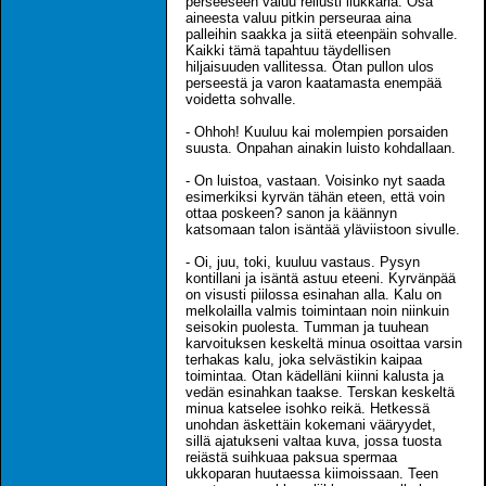
perseeseen valuu reilusti liukkaria. Osa
aineesta valuu pitkin perseuraa aina
palleihin saakka ja siitä eteenpäin sohvalle.
Kaikki tämä tapahtuu täydellisen
hiljaisuuden vallitessa. Otan pullon ulos
perseestä ja varon kaatamasta enempää
voidetta sohvalle.
- Ohhoh! Kuuluu kai molempien porsaiden
suusta. Onpahan ainakin luisto kohdallaan.
- On luistoa, vastaan. Voisinko nyt saada
esimerkiksi kyrvän tähän eteen, että voin
ottaa poskeen? sanon ja käännyn
katsomaan talon isäntää yläviistoon sivulle.
- Oi, juu, toki, kuuluu vastaus. Pysyn
kontillani ja isäntä astuu eteeni. Kyrvänpää
on visusti piilossa esinahan alla. Kalu on
melkolailla valmis toimintaan noin niinkuin
seisokin puolesta. Tumman ja tuuhean
karvoituksen keskeltä minua osoittaa varsin
terhakas kalu, joka selvästikin kaipaa
toimintaa. Otan kädelläni kiinni kalusta ja
vedän esinahkan taakse. Terskan keskeltä
minua katselee isohko reikä. Hetkessä
unohdan äskettäin kokemani vääryydet,
sillä ajatukseni valtaa kuva, jossa tuosta
reiästä suihkuaa paksua spermaa
ukkoparan huutaessa kiimoissaan. Teen