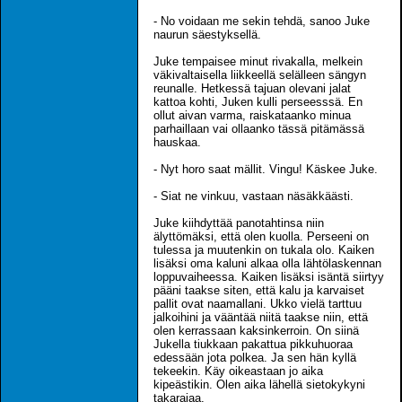
- No voidaan me sekin tehdä, sanoo Juke
naurun säestyksellä.
Juke tempaisee minut rivakalla, melkein
väkivaltaisella liikkeellä selälleen sängyn
reunalle. Hetkessä tajuan olevani jalat
kattoa kohti, Juken kulli perseesssä. En
ollut aivan varma, raiskataanko minua
parhaillaan vai ollaanko tässä pitämässä
hauskaa.
- Nyt horo saat mällit. Vingu! Käskee Juke.
- Siat ne vinkuu, vastaan näsäkkäästi.
Juke kiihdyttää panotahtinsa niin
älyttömäksi, että olen kuolla. Perseeni on
tulessa ja muutenkin on tukala olo. Kaiken
lisäksi oma kaluni alkaa olla lähtölaskennan
loppuvaiheessa. Kaiken lisäksi isäntä siirtyy
pääni taakse siten, että kalu ja karvaiset
pallit ovat naamallani. Ukko vielä tarttuu
jalkoihini ja vääntää niitä taakse niin, että
olen kerrassaan kaksinkerroin. On siinä
Jukella tiukkaan pakattua pikkuhuoraa
edessään jota polkea. Ja sen hän kyllä
tekeekin. Käy oikeastaan jo aika
kipeästikin. Olen aika lähellä sietokykyni
takarajaa.