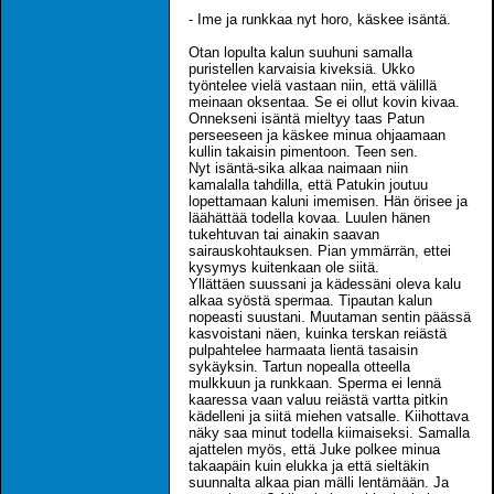
- Ime ja runkkaa nyt horo, käskee isäntä.
Otan lopulta kalun suuhuni samalla
puristellen karvaisia kiveksiä. Ukko
työntelee vielä vastaan niin, että välillä
meinaan oksentaa. Se ei ollut kovin kivaa.
Onnekseni isäntä mieltyy taas Patun
perseeseen ja käskee minua ohjaamaan
kullin takaisin pimentoon. Teen sen.
Nyt isäntä-sika alkaa naimaan niin
kamalalla tahdilla, että Patukin joutuu
lopettamaan kaluni imemisen. Hän örisee ja
läähättää todella kovaa. Luulen hänen
tukehtuvan tai ainakin saavan
sairauskohtauksen. Pian ymmärrän, ettei
kysymys kuitenkaan ole siitä.
Yllättäen suussani ja kädessäni oleva kalu
alkaa syöstä spermaa. Tipautan kalun
nopeasti suustani. Muutaman sentin päässä
kasvoistani näen, kuinka terskan reiästä
pulpahtelee harmaata lientä tasaisin
sykäyksin. Tartun nopealla otteella
mulkkuun ja runkkaan. Sperma ei lennä
kaaressa vaan valuu reiästä vartta pitkin
kädelleni ja siitä miehen vatsalle. Kiihottava
näky saa minut todella kiimaiseksi. Samalla
ajattelen myös, että Juke polkee minua
takaapäin kuin elukka ja että sieltäkin
suunnalta alkaa pian mälli lentämään. Ja