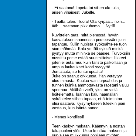
- Ei saatana! Lopeta tai sitten ala tulla,
ärisen vihaisesti Jukelle.
- Täältä tulee. Huora! Ota kyrpää... noin...
ääh... saatanan pikkuhomo.... Nyt!!!
Kuvittelen taas, mitä pienessä, hyvän
kasvatuksen saaneessa perseessäni juuri
tapahtuu. Kullin nupista syöksähtelee tuon
sian mähmää. Kalu yrittää sykkiä minkä
pystyy mutta mihinkä se pääsee. Turvoksiin
nussittu perse estää suurimittaiset liikkeet
joten ei auta muu kuin täristä paikoillaan ja
ampua laukaukset kohti syvyyttä.
Jumalauta, se tuntui upealta!
Juke on saanut orkkunsa. Hän vetäytyy
ulos minusta. Kuuluu vain lurpsahdus ja
tunnen kuinka ammottavasta raostani valuu
spermaa. Mitähän vielä, yksi on vielä
hoitelematta. Isännän kalu naamallani
sykähtelee siihen tapaan, että toimintaa
olisi saatava. Kysymykseen tuleekin pian
vastaus, kun isäntä sanoo:
- Menes kontillesi!
Teen käskyn mukaan. Käännyn ja nostan
takapuoleni ylös. Ukko konttaa taakseni ja
survaisee mulkkunsa pohjiaan myöten