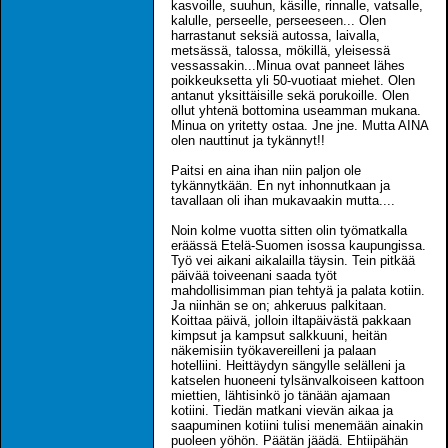
kasvoille, suuhun, käsille, rinnalle, vatsalle,
kalulle, perseelle, perseeseen... Olen
harrastanut seksiä autossa, laivalla,
metsässä, talossa, mökillä, yleisessä
vessassakin...Minua ovat panneet lähes
poikkeuksetta yli 50-vuotiaat miehet. Olen
antanut yksittäisille sekä porukoille. Olen
ollut yhtenä bottomina useamman mukana.
Minua on yritetty ostaa. Jne jne. Mutta AINA
olen nauttinut ja tykännyt!!
Paitsi en aina ihan niin paljon ole
tykännytkään. En nyt inhonnutkaan ja
tavallaan oli ihan mukavaakin mutta....
Noin kolme vuotta sitten olin työmatkalla
eräässä Etelä-Suomen isossa kaupungissa.
Työ vei aikani aikalailla täysin. Tein pitkää
päivää toiveenani saada työt
mahdollisimman pian tehtyä ja palata kotiin.
Ja niinhän se on; ahkeruus palkitaan.
Koittaa päivä, jolloin iltapäivästä pakkaan
kimpsut ja kampsut salkkuuni, heitän
näkemisiin työkavereilleni ja palaan
hotelliini. Heittäydyn sängylle selälleni ja
katselen huoneeni tylsänvalkoiseen kattoon
miettien, lähtisinkö jo tänään ajamaan
kotiini. Tiedän matkani vievän aikaa ja
saapuminen kotiini tulisi menemään ainakin
puoleen yöhön. Päätän jäädä. Ehtiipähän