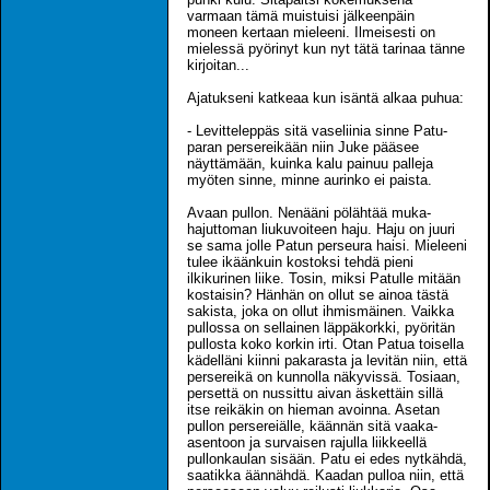
varmaan tämä muistuisi jälkeenpäin
moneen kertaan mieleeni. Ilmeisesti on
mielessä pyörinyt kun nyt tätä tarinaa tänne
kirjoitan...
Ajatukseni katkeaa kun isäntä alkaa puhua:
- Levitteleppäs sitä vaseliinia sinne Patu-
paran persereikään niin Juke pääsee
näyttämään, kuinka kalu painuu palleja
myöten sinne, minne aurinko ei paista.
Avaan pullon. Nenääni pölähtää muka-
hajuttoman liukuvoiteen haju. Haju on juuri
se sama jolle Patun perseura haisi. Mieleeni
tulee ikäänkuin kostoksi tehdä pieni
ilkikurinen liike. Tosin, miksi Patulle mitään
kostaisin? Hänhän on ollut se ainoa tästä
sakista, joka on ollut ihmismäinen. Vaikka
pullossa on sellainen läppäkorkki, pyöritän
pullosta koko korkin irti. Otan Patua toisella
kädelläni kiinni pakarasta ja levitän niin, että
persereikä on kunnolla näkyvissä. Tosiaan,
persettä on nussittu aivan äskettäin sillä
itse reikäkin on hieman avoinna. Asetan
pullon persereiälle, käännän sitä vaaka-
asentoon ja survaisen rajulla liikkeellä
pullonkaulan sisään. Patu ei edes nytkähdä,
saatikka äännähdä. Kaadan pulloa niin, että