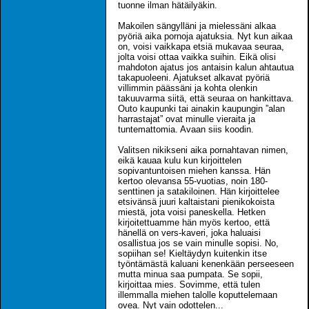
tuonne ilman hätäilyäkin.
Makoilen sängylläni ja mielessäni alkaa
pyöriä aika pornoja ajatuksia. Nyt kun aikaa
on, voisi vaikkapa etsiä mukavaa seuraa,
jolta voisi ottaa vaikka suihin. Eikä olisi
mahdoton ajatus jos antaisin kalun ahtautua
takapuoleeni. Ajatukset alkavat pyöriä
villimmin päässäni ja kohta olenkin
takuuvarma siitä, että seuraa on hankittava.
Outo kaupunki tai ainakin kaupungin ”alan
harrastajat” ovat minulle vieraita ja
tuntemattomia. Avaan siis koodin.
Valitsen nikikseni aika pornahtavan nimen,
eikä kauaa kulu kun kirjoittelen
sopivantuntoisen miehen kanssa. Hän
kertoo olevansa 55-vuotias, noin 180-
senttinen ja satakiloinen. Hän kirjoittelee
etsivänsä juuri kaltaistani pienikokoista
miestä, jota voisi paneskella. Hetken
kirjoitettuamme hän myös kertoo, että
hänellä on vers-kaveri, joka haluaisi
osallistua jos se vain minulle sopisi. No,
sopiihan se! Kieltäydyn kuitenkin itse
työntämästä kaluani kenenkään perseeseen
mutta minua saa pumpata. Se sopii,
kirjoittaa mies. Sovimme, että tulen
illemmalla miehen talolle koputtelemaan
ovea. Nyt vain odottelen...