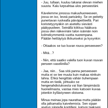
- Juu, tullaan, kuuluu takanai olevan miehen
suusta. Kalu lurpsahtaa ulos perseestäni.
Kävelemme jonossa makuuhuoneeseen,
jossa on iso, leveä parisänky. Se on peitetty
punertavan ruskealla päiväpeitteellä. Pari
koristetyynyäkin on aseteltu sievästi
päätypuoleen. Seinällä kiikkuu hääkuva
jossa olen näkevinäni talon isännän noin
kolmekymmentä vuotta nuorempana.
Päätän heittäytyä ilkikuriseksi ja kysynkin:
- Ottaakos se tuo kuvan rouva perseeseen?
- Mitä...?
- Niin, että saatko valella tuon kuvan rouvan
perseen vaseliinilla?
- Jaa, niin... Saa sitä panna perseeseen
mutta ei se tee muuta kuin makaa niinkuin
lahna. Ehkä hengittää vähän tiuhempaan
mutta en tiedä, johtuuko se
hengenahdistuksesta vai liian lämpimästä
huoneilmasta, vastaa mies katsoen kuvaa
jotenkin kyllästyneen oloisena.
Minua meinaa jopa naurattaa mutta päätän
olla jatkamatta kaivelemista. Sen sijaan
asetun sängylle kontilleni, katson taakseni