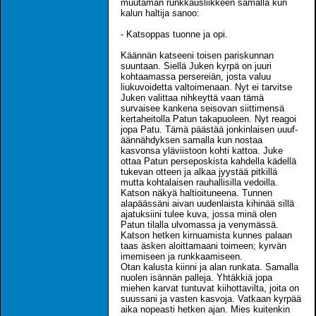
muutaman runkkausliikkeen samalla kun
kalun haltija sanoo:
- Katsoppas tuonne ja opi.
Käännän katseeni toisen pariskunnan
suuntaan. Siellä Juken kyrpä on juuri
kohtaamassa persereiän, josta valuu
liukuvoidetta valtoimenaan. Nyt ei tarvitse
Juken valittaa nihkeyttä vaan tämä
survaisee kankena seisovan siittimensä
kertaheitolla Patun takapuoleen. Nyt reagoi
jopa Patu. Tämä päästää jonkinlaisen uuuf-
äännähdyksen samalla kun nostaa
kasvonsa yläviistoon kohti kattoa. Juke
ottaa Patun perseposkista kahdella kädellä
tukevan otteen ja alkaa jyystää pitkillä
mutta kohtalaisen rauhallisilla vedoilla.
Katson näkyä haltioituneena. Tunnen
alapäässäni aivan uudenlaista kihinää sillä
ajatuksiini tulee kuva, jossa minä olen
Patun tilalla ulvomassa ja venymässä.
Katson hetken kirnuamista kunnes palaan
taas äsken aloittamaani toimeen; kyrvän
imemiseen ja runkkaamiseen.
Otan kalusta kiinni ja alan runkata. Samalla
nuolen isännän palleja. Yhtäkkiä jopa
miehen karvat tuntuvat kiihottavilta, joita on
suussani ja vasten kasvoja. Vatkaan kyrpää
aika nopeasti hetken ajan. Mies kuitenkin