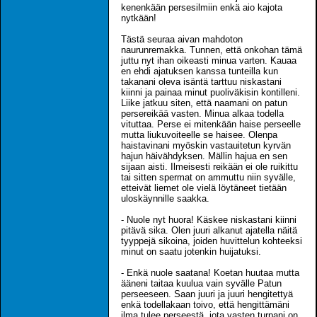
kenenkään persesilmiin enkä aio kajota
nytkään!
Tästä seuraa aivan mahdoton
naurunremakka. Tunnen, että onkohan tämä
juttu nyt ihan oikeasti minua varten. Kauaa
en ehdi ajatuksen kanssa tunteilla kun
takanani oleva isäntä tarttuu niskastani
kiinni ja painaa minut puoliväkisin kontilleni.
Liike jatkuu siten, että naamani on patun
persereikää vasten. Minua alkaa todella
vituttaa. Perse ei mitenkään haise perseelle
mutta liukuvoiteelle se haisee. Olenpa
haistavinani myöskin vastauitetun kyrvän
hajun häivähdyksen. Mällin hajua en sen
sijaan aisti. Ilmeisesti reikään ei ole ruikittu
tai sitten spermat on ammuttu niin syvälle,
etteivät liemet ole vielä löytäneet tietään
uloskäynnille saakka.
- Nuole nyt huora! Käskee niskastani kiinni
pitävä sika. Olen juuri alkanut ajatella näitä
tyyppejä sikoina, joiden huvittelun kohteeksi
minut on saatu jotenkin huijatuksi.
- Enkä nuole saatana! Koetan huutaa mutta
ääneni taitaa kuulua vain syvälle Patun
perseeseen. Saan juuri ja juuri hengitettyä
enkä todellakaan toivo, että hengittämäni
ilma tulee perseestä, jota vasten turpani on.