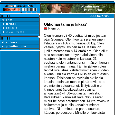
<<< takaisin
chat
Olikohan tämä jo liikaa?
tarinat
galleria
Pieni btm
iskuri-treffit
Olen hieman yli 40-vuotias bi-mies jostain
päin Suomea. Olen kooltani pienenlainen.
elokuvat
Pituuteni on 166 cm, painoa 68 kg, Olen
puhelinviihde
vaalea, lyhythiuksinen mies. Kaluni on
juhliin mentäessä n 14 cm/4 cm. Olen ollut
aina seksuaalisesti hyvin aktiivinen niin
naisten kuin miestenkin kanssa. 21-
vuotiaana olen antanut ensimmäisen kerran
miehen panna minua. Tämän jälkeen olen
tehnyt sitä lähes kahdenkymmenen vuoden
aikana lukuisia kertoja lukuisien eri miesten
kanssa. Toisinaan on hyvinkin aktiivisia
kausia, toisinaan menee pitkät tovit, etten
ole miehiin sekaantunut. Erityisesti olen
kiinnostunut (ja oikeastaan vain ja
ainoastaan) yli 50-vuotiaista miehistä.
Vatsakkaat, karvaiset varsinkin, saavat
minut helposti antautumaan. Mutta myöskin
hoikemmat ja ei niin karvaiset miehet
sopivat. Niin, minua on pantu suuhun,
käteen, perseeseen. Minulle on laukaistu