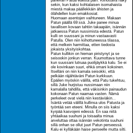
panevan Patua edestä päin. Kiihottava näky
sekin, kun kaksi kohtalaisen isomahaista
miestä makaa päällekkäin ähisten ja
ölähdellen kuin emakkosiat.
Huomaan asentojen vaihtuneen. Makaan
Patun päällä 69:ssä. Juke panee minua
tavallisen kovaan tahtiin takaapäin, isännän
jatkaessa Patun nussimista edestä. Patun
kulli on suussani ja minun vastaavasti
Patulla. Olen niin kiihottuneessa tilassa,
että melkein harmittaa, etten tiedosta
jokaista yksityiskohtaa.
Patun kullikin on hieman piristynyt ja se
seisookin jonkun verran. Kuumottava tunne
kun suussani lutruaa puolijäykkä kalu. Se ei
ole kovinkaan suuri, ehkä omani kokoinen.
Itselläni on niin kamala seisokki, että
pelkään räjähtäväni Patun kurkkuun.
Epäilen myöskin välillä, että Patu tukehtuu,
sillä Juke hurjistuu nussimaan niin
kamalalla tahdilla, että väkisinkin painaudun
kokonaan Patun naamaa vasten. Nämä
perkeleet ovat vielä niin kestäviäkin...
Isäntä vetää välillä kullinsa ulos Patusta ja
työntää sen eteeni. Minulla on siis kaksi
kyrpää kasvojeni edessä. En saa niitä
yhtäaikaa suuhuni ja toisaalta minua
arveluttaa ottaa isännän vekotinta suuhuni
sillä onhan se ollut juuri Patun perseessä.
Kalu ei kylläkään haise perseelle mutta silti.