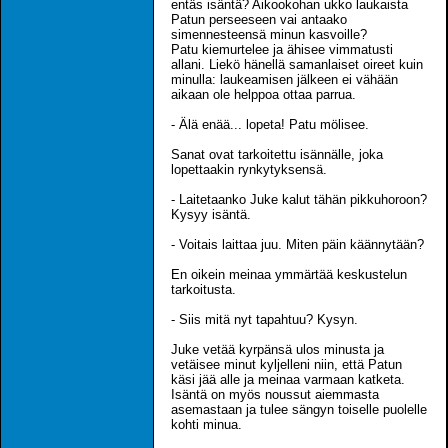
entäs isäntä? Aikookohan ukko laukaista
Patun perseeseen vai antaako
simennesteensä minun kasvoille?
Patu kiemurtelee ja ähisee vimmatusti
allani. Liekö hänellä samanlaiset oireet kuin
minulla: laukeamisen jälkeen ei vähään
aikaan ole helppoa ottaa parrua.
- Älä enää... lopeta! Patu mölisee.
Sanat ovat tarkoitettu isännälle, joka
lopettaakin rynkytyksensä.
- Laitetaanko Juke kalut tähän pikkuhoroon?
Kysyy isäntä.
- Voitais laittaa juu. Miten päin käännytään?
En oikein meinaa ymmärtää keskustelun
tarkoitusta.
- Siis mitä nyt tapahtuu? Kysyn.
Juke vetää kyrpänsä ulos minusta ja
vetäisee minut kyljelleni niin, että Patun
käsi jää alle ja meinaa varmaan katketa.
Isäntä on myös noussut aiemmasta
asemastaan ja tulee sängyn toiselle puolelle
kohti minua.