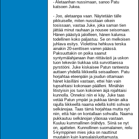
- Aletaanhan nussimaan, sanoo Patu
katsoen Jukea.
- Joo, aletaanpa vaan. Näytetään tälle
pikkuiselle, miten nussitaan oikein
tosissaan, vastaa Juke, joka saman tien
jättää minut rauhaan ja nousee seisomaan.
Hänen päästyä jaloilleen, hänen kalunsa
todellinen koko paljastuu. Se on melkoisen
juhlava esitys. Violettina hehkuva terska
ainakin 20-senttisen varren päässä.
Paksuuttakin on poika saanut
syntymälahjanaan ihan riittävästi ja uskon
tuon tekevän tiukkaa sitä survottaessa
pyrstööni. Juke kiskaisee Patun ranteesta
auttaen yhdellä liikkeellä seisaalleen. Patu
horjahtaa eteenpäin ja joudun ottamaan
hänet käsilläni vastaan, ettei hän vain
tupsahtaisi kokonaan päälleni. Minähän
litistyisin jos tuon kokoinen äijä rojahtaisi
kunnolla. Onneksi niin ei käy. Juke taas
vetää Patun ympäri ja pukkaa tämän aika
rajulla liikkeellä naama edellä kohti sohvan
selkänojaa. Taas tämä horjahtaa mutta nyt
niin, että hän on kontallaan sohvalla. Naama
pukkautuu selkänojan yläosaa vastaan.
Kuuluu kummallinen örähdys. Siinä se nyt
on, ajattelen. Kunnollinen suomalainen, reilu
5-kymppinen mies joka on nauttinut
muutakin kuin kansalaisluottamusta.