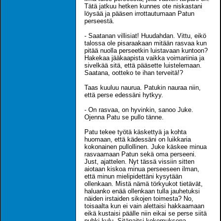
Tätä jatkuu hetken kunnes ote niskastani
löysää ja pääsen irrottautumaan Patun
perseestä.
- Saatanan villisiat! Huudahdan. Vittu, eikö
talossa ole pisaraakaan mitään rasvaa kun
pitää nuolla perseetkin luistavaan kuntoon?
Hakekaa jääkaapista vaikka voimariinia ja
sivelkää sitä, että pääsette luistelemaan.
Saatana, ootteko te ihan terveitä!?
Taas kuuluu naurua. Patukin nauraa niin,
että perse edessäni hytkyy.
- On rasvaa, on hyvinkin, sanoo Juke.
Ojenna Patu se pullo tänne.
Patu tekee työtä käskettyä ja kohta
huomaan, että kädessäni on luikkaria
kokonainen pullollinen. Juke käskee minua
rasvaamaan Patun sekä oma perseeni.
Just, ajattelen. Nyt tässä vissiin sitten
aiotaan kiskoa minua perseeseen ilman,
että minun mielipidettäni kysytään
ollenkaan. Mistä nämä törkyukot tietävät,
haluanko enää ollenkaan tulla jauhetuksi
näiden irstaiden sikojen toimesta? No,
toisaalta kun ei vain alettaisi hakkaamaan
eikä kustaisi päälle niin eikai se perse siitä
puhki kulu. Sitäpaitsi kokemuksena