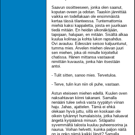
Saavun osoitteeseen, jonka olen saanut,
koputan oveen ja odotan. Taaskin jännittää
vaikka en todellakaan ole ensimmäistä
kertaa tässä tilanteessa. Tuntemattomia
miehiä kaksi kappaletta, joista en juurikaan
tiedä mitään. En heidän ulkonäköjään,
tapojaan, halujaan, en mitään. Sisältä alkaa
kuulua kolinaa ja kohta lukon rapsahdus.
Ovi avautuu. Edessäni seisoo kaljuuntunut,
tumma mies. Arvelen miehen olevan juuri
sen miehen, joka oli minulle kirjoitellut
chatissa. Hänen mittansa vastaavat
nimittäin kuvausta, jonka hän itsestään
antoi.
- Tulit sitten, sanoo mies. Tervetuloa.
- Terve, tulin kun niin oli puhe, vastaan.
Astun eteiseen miehen edellä. Kuulen oven
naksahtavan kiinni takanani. Samalla
nenääni tulee selvä vasta ryypätyn viinan
haju. Jahas, ajattelen. Tämä ei ehkä
olekaan hyvä juttu, sillä en koskaan ole
oikein tykännyt humalaisista, jotka haluavat
ängetä kyrpäänsä minuun. Sitäpaitsi
syvemmältä talosta kuuluu puheensorina ja
naurua. Voihan helvetti, kuinka paljon näitä
on ja onko nämä kaikki lärvit? Samalla