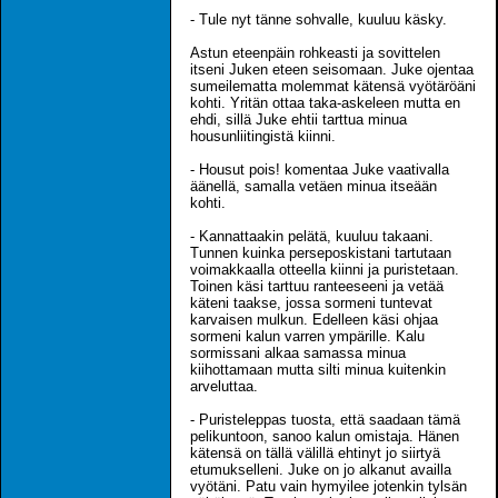
- Tule nyt tänne sohvalle, kuuluu käsky.
Astun eteenpäin rohkeasti ja sovittelen
itseni Juken eteen seisomaan. Juke ojentaa
sumeilematta molemmat kätensä vyötäröäni
kohti. Yritän ottaa taka-askeleen mutta en
ehdi, sillä Juke ehtii tarttua minua
housunliitingistä kiinni.
- Housut pois! komentaa Juke vaativalla
äänellä, samalla vetäen minua itseään
kohti.
- Kannattaakin pelätä, kuuluu takaani.
Tunnen kuinka perseposkistani tartutaan
voimakkaalla otteella kiinni ja puristetaan.
Toinen käsi tarttuu ranteeseeni ja vetää
käteni taakse, jossa sormeni tuntevat
karvaisen mulkun. Edelleen käsi ohjaa
sormeni kalun varren ympärille. Kalu
sormissani alkaa samassa minua
kiihottamaan mutta silti minua kuitenkin
arveluttaa.
- Puristeleppas tuosta, että saadaan tämä
pelikuntoon, sanoo kalun omistaja. Hänen
kätensä on tällä välillä ehtinyt jo siirtyä
etumukselleni. Juke on jo alkanut availla
vyötäni. Patu vain hymyilee jotenkin tylsän