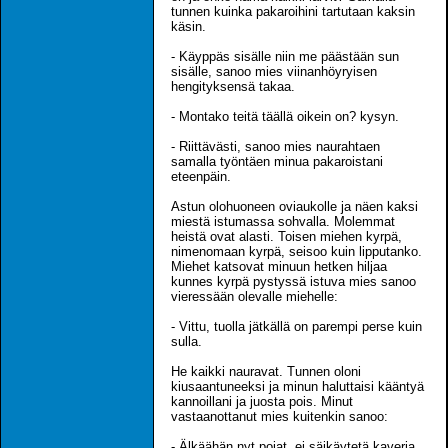
tunnen kuinka pakaroihini tartutaan kaksin
käsin.
- Käyppäs sisälle niin me päästään sun
sisälle, sanoo mies viinanhöyryisen
hengityksensä takaa.
- Montako teitä täällä oikein on? kysyn.
- Riittävästi, sanoo mies naurahtaen
samalla työntäen minua pakaroistani
eteenpäin.
Astun olohuoneen oviaukolle ja näen kaksi
miestä istumassa sohvalla. Molemmat
heistä ovat alasti. Toisen miehen kyrpä,
nimenomaan kyrpä, seisoo kuin lipputanko.
Miehet katsovat minuun hetken hiljaa
kunnes kyrpä pystyssä istuva mies sanoo
vieressään olevalle miehelle:
- Vittu, tuolla jätkällä on parempi perse kuin
sulla.
He kaikki nauravat. Tunnen oloni
kiusaantuneeksi ja minun haluttaisi kääntyä
kannoillani ja juosta pois. Minut
vastaanottanut mies kuitenkin sanoo:
- Älkäähän nyt pojat, ei säikäytetä kaveria