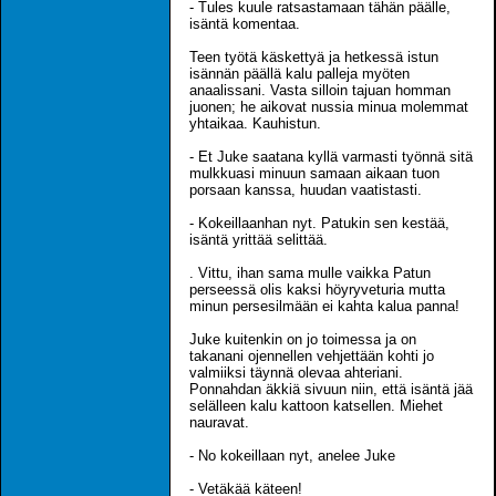
- Tules kuule ratsastamaan tähän päälle,
isäntä komentaa.
Teen työtä käskettyä ja hetkessä istun
isännän päällä kalu palleja myöten
anaalissani. Vasta silloin tajuan homman
juonen; he aikovat nussia minua molemmat
yhtaikaa. Kauhistun.
- Et Juke saatana kyllä varmasti työnnä sitä
mulkkuasi minuun samaan aikaan tuon
porsaan kanssa, huudan vaatistasti.
- Kokeillaanhan nyt. Patukin sen kestää,
isäntä yrittää selittää.
. Vittu, ihan sama mulle vaikka Patun
perseessä olis kaksi höyryveturia mutta
minun persesilmään ei kahta kalua panna!
Juke kuitenkin on jo toimessa ja on
takanani ojennellen vehjettään kohti jo
valmiiksi täynnä olevaa ahteriani.
Ponnahdan äkkiä sivuun niin, että isäntä jää
selälleen kalu kattoon katsellen. Miehet
nauravat.
- No kokeillaan nyt, anelee Juke
- Vetäkää käteen!