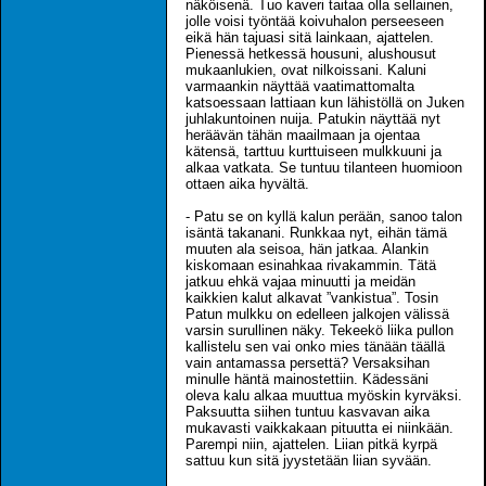
näköisenä. Tuo kaveri taitaa olla sellainen,
jolle voisi työntää koivuhalon perseeseen
eikä hän tajuasi sitä lainkaan, ajattelen.
Pienessä hetkessä housuni, alushousut
mukaanlukien, ovat nilkoissani. Kaluni
varmaankin näyttää vaatimattomalta
katsoessaan lattiaan kun lähistöllä on Juken
juhlakuntoinen nuija. Patukin näyttää nyt
heräävän tähän maailmaan ja ojentaa
kätensä, tarttuu kurttuiseen mulkkuuni ja
alkaa vatkata. Se tuntuu tilanteen huomioon
ottaen aika hyvältä.
- Patu se on kyllä kalun perään, sanoo talon
isäntä takanani. Runkkaa nyt, eihän tämä
muuten ala seisoa, hän jatkaa. Alankin
kiskomaan esinahkaa rivakammin. Tätä
jatkuu ehkä vajaa minuutti ja meidän
kaikkien kalut alkavat ”vankistua”. Tosin
Patun mulkku on edelleen jalkojen välissä
varsin surullinen näky. Tekeekö liika pullon
kallistelu sen vai onko mies tänään täällä
vain antamassa persettä? Versaksihan
minulle häntä mainostettiin. Kädessäni
oleva kalu alkaa muuttua myöskin kyrväksi.
Paksuutta siihen tuntuu kasvavan aika
mukavasti vaikkakaan pituutta ei niinkään.
Parempi niin, ajattelen. Liian pitkä kyrpä
sattuu kun sitä jyystetään liian syvään.