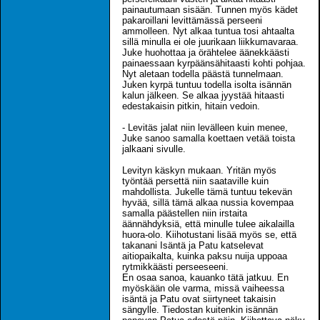
painautumaan sisään. Tunnen myös kädet
pakaroillani levittämässä perseeni
ammolleen. Nyt alkaa tuntua tosi ahtaalta
sillä minulla ei ole juurikaan liikkumavaraa.
Juke huohottaa ja örähtelee äänekkäästi
painaessaan kyrpäänsähitaasti kohti pohjaa.
Nyt aletaan todella päästä tunnelmaan.
Juken kyrpä tuntuu todella isolta isännän
kalun jälkeen. Se alkaa jyystää hitaasti
edestakaisin pitkin, hitain vedoin.
- Levitäs jalat niin levälleen kuin menee,
Juke sanoo samalla koettaen vetää toista
jalkaani sivulle.
Levityn käskyn mukaan. Yritän myös
työntää persettä niin saataville kuin
mahdollista. Jukelle tämä tuntuu tekevän
hyvää, sillä tämä alkaa nussia kovempaa
samalla päästellen niin irstaita
äännähdyksiä, että minulle tulee aikalailla
huora-olo. Kiihotustani lisää myös se, että
takanani Isäntä ja Patu katselevat
aitiopaikalta, kuinka paksu nuija uppoaa
rytmikkäästi perseeseeni.
En osaa sanoa, kauanko tätä jatkuu. En
myöskään ole varma, missä vaiheessa
isäntä ja Patu ovat siirtyneet takaisin
sängylle. Tiedostan kuitenkin isännän