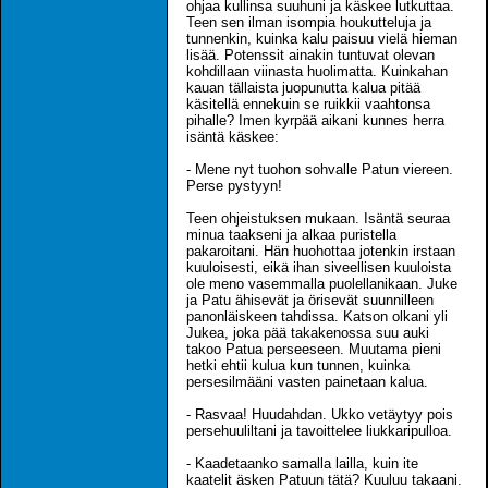
ohjaa kullinsa suuhuni ja käskee lutkuttaa.
Teen sen ilman isompia houkutteluja ja
tunnenkin, kuinka kalu paisuu vielä hieman
lisää. Potenssit ainakin tuntuvat olevan
kohdillaan viinasta huolimatta. Kuinkahan
kauan tällaista juopunutta kalua pitää
käsitellä ennekuin se ruikkii vaahtonsa
pihalle? Imen kyrpää aikani kunnes herra
isäntä käskee:
- Mene nyt tuohon sohvalle Patun viereen.
Perse pystyyn!
Teen ohjeistuksen mukaan. Isäntä seuraa
minua taakseni ja alkaa puristella
pakaroitani. Hän huohottaa jotenkin irstaan
kuuloisesti, eikä ihan siveellisen kuuloista
ole meno vasemmalla puolellanikaan. Juke
ja Patu ähisevät ja örisevät suunnilleen
panonläiskeen tahdissa. Katson olkani yli
Jukea, joka pää takakenossa suu auki
takoo Patua perseeseen. Muutama pieni
hetki ehtii kulua kun tunnen, kuinka
persesilmääni vasten painetaan kalua.
- Rasvaa! Huudahdan. Ukko vetäytyy pois
persehuuliltani ja tavoittelee liukkaripulloa.
- Kaadetaanko samalla lailla, kuin ite
kaatelit äsken Patuun tätä? Kuuluu takaani.