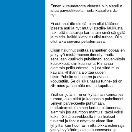
Ennen kutsumatonta vierasta olin ajatellut
istua parveekkeella merta katsellen. Ja
nyt...
Ei auttanut itkeskellä- olen ollut tälläinen
lpsesta asti ja nyt mut yllätettiin- laukiusta
näki että matkaikja kai. Istuin siinä sängyllä
ja mietin. kaikki kietojutu olisi turhaa, Olin
ollut aika sievänä peilailemassa.
Olisin halunnut soittaa samantien oppaalleni
ja kysyä mistä moinen ilmestyi mutta
sensijaan kuulinkin puhelimeni soivan-hitsin
kuulokkeet, olin kuunnellut Rhihanaa
aiemmin peilin edessä, ja just siinä mun
kaulalla Rhihanna aloittaa uuden
biisin.Puhelin soi hetken ja oveani
koputettiin. Se oli aika hassu tunne- toi on
SE mies ja hän näki mut ja koputtaa.
Ynähdin jotain. Toi on kyllä ihan komea ies,
tumma, aika pitkä ja kaappasin puhelimeni.
Siirryin parvekkeelle puhumaan,
matkatoimistoihminen kertoi soittaneensa
aiemmin jos asuntoon mahtuisi täksi yöksi
kaksi. Siinä parvekkeella mun hiukset
tuivertui ja farkut näyttivät aivan liian
lyhyiltä, kun huomasin että pikkareiden raja
ylsi yli vyötärön palasin huoneeseen ja