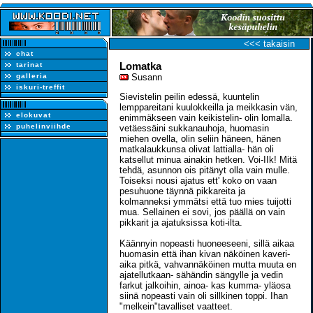
<<< takaisin
chat
Lomatka
tarinat
galleria
Susann
iskuri-treffit
Sievistelin peilin edessä, kuuntelin
lemppareitani kuulokkeilla ja meikkasin vän,
elokuvat
enimmäkseen vain keikistelin- olin lomalla.
puhelinviihde
vetäessäini sukkanauhoja, huomasin
miehen ovella, olin seliin häneen, hänen
matkalaukkunsa olivat lattialla- hän oli
katsellut minua ainakin hetken. Voi-IIk! Mitä
tehdä, asunnon ois pitänyt olla vain mulle.
Toiseksi nousi ajatus ett' koko on vaan
pesuhuone täynnä pikkareita ja
kolmanneksi ymmätsi että tuo mies tuijotti
mua. Sellainen ei sovi, jos päällä on vain
pikkarit ja ajatuksissa koti-ilta.
Käännyin nopeasti huoneeseeni, sillä aikaa
huomasin että ihan kivan näköinen kaveri-
aika pitkä, vahvannäköinen mutta muuta en
ajatellutkaan- sähändin sängylle ja vedin
farkut jalkoihin, ainoa- kas kumma- yläosa
siinä nopeasti vain oli sillkinen toppi. Ihan
"melkein"tavalliset vaatteet.