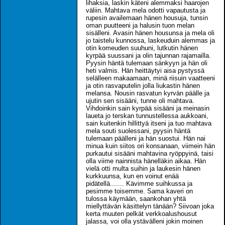
lihaksia, laskin käteni alemmaksi haarojen
väliin. Mahtava mela odotti vapautusta ja
rupesin availemaan hänen housuja, tunsin
oman puutteeni ja halusin tuon melan
sisälleni. Avasin hänen housunsa ja mela oli
jo taistelu kunnossa, laskeuduin alemmas ja
otin komeuden suuhuni, lutkutin hänen
kyrpää suussani ja olin tajunnan rajamailla.
Pyysin häntä tulemaan sänkyyn ja hän oli
heti valmis. Hän heittäytyi aisa pystyssä
selälleen makaamaan, minä riisuin vaatteeni
ja otin rasvaputelin jolla liukastin hänen
melansa. Nousin rasvatun kyrvän päälle ja
ujutin sen sisääni, tunne oli mahtava.
Vihdoinkin sain kyrpää sisääni ja meinasin
laueta jo terskan tunnustellessa aukkoani,
sain kuitenkin hillittyä itseni ja tuo mahtava
mela souti suolessani, pyysin häntä
tulemaan päälleni ja hän suostui. Hän nai
minua kuin siitos ori konsanaan, viimein hän
purkautui sisääni mahtavina ryöppyinä, taisi
olla viime nainnista hänelläkin aikaa. Hän
vielä otti multa suihin ja laukesin hänen
kurkkuunsa, kun en voinut enää
pidätellä....... Kävimme suihkussa ja
pesimme toisemme. Sama kaveri on
tulossa käymään, saankohan yhtä
miellyttävän käsittelyn tänään? Siivoan joka
kerta muuten pelkät verkkoalushousut
jalassa, voi olla ystävälleni jokin moinen