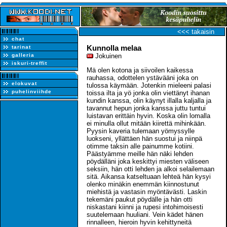
<<< takaisin
chat
Kunnolla melaa
tarinat
galleria
Jokuinen
iskuri-treffit
Mä olen kotona ja siivoilen kaikessa
rauhassa, odottelen ystävääni joka on
elokuvat
tulossa käymään. Jotenkin mieleeni palasi
puhelinviihde
toissa ilta ja yö jonka olin viettänyt ihanan
kundin kanssa, olin käynyt illalla kaljalla ja
tavannut hepun jonka kanssa juttu tuntui
luistavan erittäin hyvin. Koska olin lomalla
ei minulla ollut mitään kiirettä mihinkään.
Pyysin kaveria tulemaan yömyssylle
luokseni, yllättäen hän suostui ja niinpä
otimme taksin alle painumme kotiini.
Päästyämme meille hän näki lehden
pöydälläni joka keskittyi miesten väliseen
seksiin, hän otti lehden ja alkoi selailemaan
sitä. Aikansa katseltuaan lehteä hän kysyi
olenko minäkin enemmän kiinnostunut
miehistä ja vastasin myöntävästi. Laskin
tekemäni paukut pöydälle ja hän otti
niskastani kiinni ja rupesi intohimoisesti
suutelemaan huuliani. Vein kädet hänen
rinnalleen, hieroin hyvin kehittyneitä