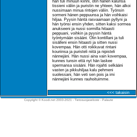
hän tuli minuun kiinni, otin hänen kalunsa
tissieni väliin ja puristin ne yhteen, hän alkoi
nussimaan minua rintojen väliin. Työnsin
sormeni hänen peppuunsa ja hän voihkaisi
hiljaa. Pyysin häntä rasvaamaan pyllyni ja
hän työnsi ensin yhden, sitten kaksi sormea
anukseeni ja nussi sormilla hitaasti
peppuani, voihkin ja pyysin häntä
työntymään sisääni. Olin kontillani ja tuli
sisälleni ensin hitaasti ja sitten nussi
kovempaa. Hän otti roikkuvat rintani
kouriinsa ja puristeli niitä ja nipisteli
nännejäni. Hän nussi aina vain kovempaa,
kunnes tunsin että nyt hän laskee
spermansa sisääni. Hän rojahti selkääni
vasten ja pikkuhiljaa kalu pehmeni
suolessani, hän veti sen pois ja imi
nännejäni kunnes rauhoituimme.
<<< takaisin
Copyright © Koodi.net 2003-2021 -
Tietosuojaseloste
-
Palaute