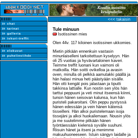
<<< takaisin
chat
Tule minuun
tarinat
galleria
Isotissinen mies
iskuri-treffit
Olen 44v. 117 kiloinen isotissinen ukkomies.
elokuvat
Mietin pitkään ennenkuin vastasin
minunlaiselleni tarkoitettuun kyselyyn. Hän
puhelinviihde
oli 25 vuotias ja hyvävartaloinen kaveri.
Teimme treffit luonani kun vaimoni oli
matkoilla. Hän soitti ovikelloa ja avasin
oven, minulla oli pelkkä aamutakki päällä ja
hän halasi minua heti päästyään sisälle.
Hän otti kengät pois jalastaan ja tiputti
takkinsa lattialle. Kun nostin sen ylös hän
tarttui peppuuni ja veti minut itseensä kiinni,
tunsin hänen seisovan kalunsa, kun hän
puristeli pakaroitani. Olin peppu pystyssä
hänen edessään ja vein hänen kätensä
tisseilleni. Hän alkoi puristelemaan isoja
tissejäni ja alkoi huokailemaan. Nousin ylös
ja me suutelimme pitkään hänen
työntäessään kielensä syvälle suuhuni.
Riisuin hänet ja itseni ja menimme
makuuhuoneeseen. Istuin sängyn laidalle ja