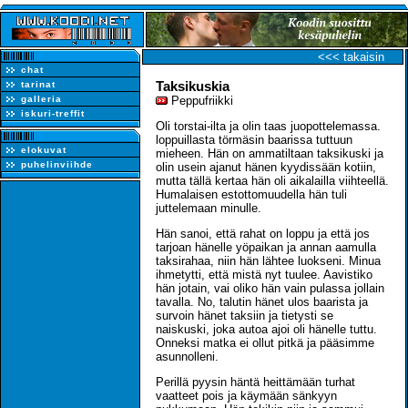
<<< takaisin
chat
Taksikuskia
tarinat
galleria
Peppufriikki
iskuri-treffit
Oli torstai-ilta ja olin taas juopottelemassa.
loppuillasta törmäsin baarissa tuttuun
elokuvat
mieheen. Hän on ammatiltaan taksikuski ja
puhelinviihde
olin usein ajanut hänen kyydissään kotiin,
mutta tällä kertaa hän oli aikalailla viihteellä.
Humalaisen estottomuudella hän tuli
juttelemaan minulle.
Hän sanoi, että rahat on loppu ja että jos
tarjoan hänelle yöpaikan ja annan aamulla
taksirahaa, niin hän lähtee luokseni. Minua
ihmetytti, että mistä nyt tuulee. Aavistiko
hän jotain, vai oliko hän vain pulassa jollain
tavalla. No, talutin hänet ulos baarista ja
survoin hänet taksiin ja tietysti se
naiskuski, joka autoa ajoi oli hänelle tuttu.
Onneksi matka ei ollut pitkä ja pääsimme
asunnolleni.
Perillä pyysin häntä heittämään turhat
vaatteet pois ja käymään sänkyyn