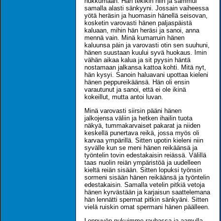
nukkumaan. Hän tekikin niin ja sammui
samalla alasti sänkyyni. Jossain vaiheessa
yötä heräsin ja huomasin hänellä seisovan,
kosketin varovasti hänen paljaspäistä
kaluaan, mihin hän heräsi ja sanoi, anna
mennä vain. Minä kumarruin hänen
kaluunsa päin ja varovasti otin sen suuhuni,
hänen suustaan kuului syvä huokaus. Imin
vähän aikaa kalua ja sit pyysin häntä
nostamaan jalkansa kattoa kohti. Mitä nyt,
hän kysyi. Sanoin haluavani upottaa kieleni
hänen peppureikäänsä. Hän oli ensin
varautunut ja sanoi, että ei ole ikinä
kokeillut, mutta antoi luvan.
Minä varovasti siirsin pääni hänen
jalkojensa väliin ja hetken ihailin tuota
näkyä, tummakarvaiset pakarat ja niiden
keskellä punertava reikä, jossa myös oli
karvaa ympärillä. Sitten upotin kieleni niin
syvälle kun se meni hänen reikäänsä ja
työntelin tovin edestakaisin reiässä. Välillä
taas nuolin reiän ympäristöä ja uudelleen
kieltä reiän sisään. Sitten lopuksi työnsin
sormeni sisään hänen reikäänsä ja työntelin
edestakaisin. Samalla vetelin pitkiä vetoja
hänen kyrvästään ja karjaisun saattelemana
hän lennätti spermat pitkin sänkyäni. Sitten
vielä ruiskin omat spermani hänen päälleen.
Loppuyön nukuimme rauhassa ja aamulla