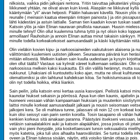
nilkoista, vaikka pidin jalkojani rentona. Yritin taivuttaa jalkateriäni ylös
liikkuneet yhtään, ne olivat aivan kuin kiveä. Alaspäin ne liikkuivat kyllä 
kääntymään "yli" aivan helposti. Päätin haluavani kävellä. Nousin ylös
reunalle ( meinasin kaatua eteenpäin rintojen painosta ) ja otin pissapuss
lähti kädestäni ja astuin lattialle. Saman tien kaaduin kovan tuskan sa
Katsoin ylös ja näin Elinan nauravan pirullista nauruaan. Huusin mielessä
minulle tehnyt! Olin ollut kuulemma tuhma tyttö ja nyt olisin koko lopp
armoillaan! Rauhoituin ja annoin Elinan auttaa minut takaisin sänkyyn. 
minulle todella korkeakorkoiset aamusandaalit ja käski käyttämään niitä 
Olin vieläkin kovien kipu- ja narkoosiaineiden vaikutuksen alaisena ja n
välittömästi kuulemieni uutisten jälkeen. Seuraavana päivänä kun heräsi
mitään eilisestä. Melkein kaiken sain kuulla uudestaan ja kysyin kirjoit
olen ollut täällä? Vastaus sai kylmät väreet kulkemaan selässäni. Olin o
narkoosissa melkein kaksi kuukautta. Eli olin välillä herännyt, mutta s
nukkunut. Lihaksiani oli kuntoutettu koko ajan, mutta ne olivat kuihtune
olemattomiksi ja olin laihtunut kahdeksan kiloa. Se hoikistumisasia oli t
olin nyt todella hoikka, ehkä liiankin.
Sain peilin, jolla katsoin ensi kertaa uusia kasvojani. Peilistä katsoi mi
kaunotar hiukset sekaisin ja pörrössä. Apua kun olen kaunis, ajattelin ja 
huoneeni vessaan vähän kampaamaan hiuksiani ja muutenkin siistiytym
laittoi minulle korkeat aamusandaalit jalkaani ja nousin seisomaan veits
jalkojeni kera. Se oli mahtava tunne, jalassani oli noin 12 cm korkeat kor
kuin olisi seissyt vain parin sentin koroilla. Tosin tasapaino oli vähän hu
kenkien korkeus sitä ainakaan paranna. Päästyäni itsekseni vessaan, lai
vetäisin sairaalatakkini auki ja katsoin alapäähäni, jossa joskus oli jotain 
vain yksi pieni ihorypäle, jota koskettaessani tunsin seksuaalista mieli
myös katetria, joka tuli ulos alhaalta haarovälistäni. Se tuntui todella inh
oveen ja Elinan tulessa sisään, näytin, että voisiko tämän ottaa jo pois.