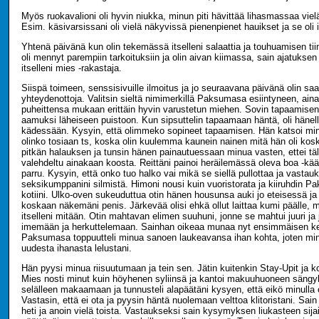
Myös ruokavalioni oli hyvin niukka, minun piti hävittää lihasmassaa vielä
Esim. käsivarsissani oli vielä näkyvissä pienenpienet hauikset ja se oli i
Yhtenä päivänä kun olin tekemässä itselleni salaattia ja touhuamisen t
oli mennyt parempiin tarkoituksiin ja olin aivan kiimassa, sain ajatuksen
itselleni mies -rakastaja.
Siispä toimeen, senssisivuille ilmoitus ja jo seuraavana päivänä olin s
yhteydenottoja. Valitsin sieltä nimimerkillä Paksumasa esiintyneen, ain
puheittensa mukaan erittäin hyvin varustetun miehen. Sovin tapaamise
aamuksi läheiseen puistoon. Kun sipsuttelin tapaamaan häntä, oli häne
kädessään. Kysyin, että olimmeko sopineet tapaamisen. Hän katsoi minu
olinko tosiaan ts, koska olin kuulemma kaunein nainen mitä hän oli kos
pitkän halauksen ja tunsin hänen painautuessaan minua vasten, ettei tälle
valehdeltu ainakaan koosta. Reittäni painoi heräilemässä oleva boa -kä
parru. Kysyin, että onko tuo halko vai mikä se siellä pullottaa ja vastau
seksikumppanini silmistä. Himoni nousi kuin vuoristorata ja kiiruhdin
kotiini. Ulko-oven sukeuduttua otin hänen housunsa auki jo eteisessä ja 
koskaan näkemäni penis. Järkevää olisi ehkä ollut laittaa kumi päälle, m
itselleni mitään. Otin mahtavan elimen suuhuni, jonne se mahtui juuri ja j
imemään ja herkuttelemaan. Sainhan oikeaa munaa nyt ensimmäisen ke
Paksumasa toppuutteli minua sanoen laukeavansa ihan kohta, joten minun 
uudesta ihanasta lelustani.
Hän pyysi minua riisuutumaan ja tein sen. Jätin kuitenkin Stay-Upit ja ko
Mies nosti minut kuin höyhenen syliinsä ja kantoi makuuhuoneen sängyll
selälleen makaamaan ja tunnusteli alapäätäni kysyen, että eikö minulla 
Vastasin, että ei ota ja pyysin häntä nuolemaan velttoa klitoristani. Sai
heti ja anoin vielä toista. Vastaukseksi sain kysymyksen liukasteen sija