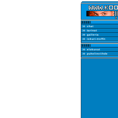
chat
tarinat
galleria
iskuri-treffit
elokuvat
puhelinviihde