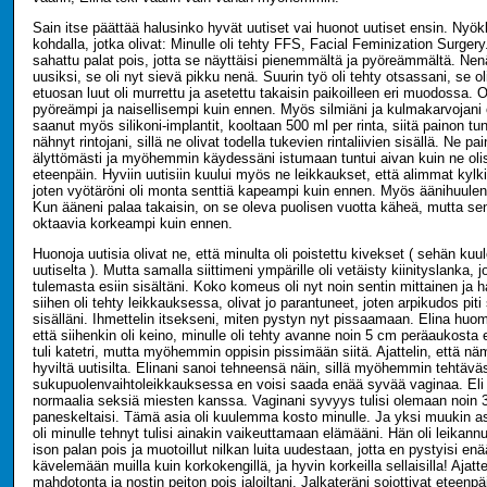
Sain itse päättää halusinko hyvät uutiset vai huonot uutiset ensin. Nyö
kohdalla, jotka olivat: Minulle oli tehty FFS, Facial Feminization Surgery.
sahattu palat pois, jotta se näyttäisi pienemmältä ja pyöreämmältä. Nenä
uusiksi, se oli nyt sievä pikku nenä. Suurin työ oli tehty otsassani, se ol
etuosan luut oli murrettu ja asetettu takaisin paikoilleen eri muodossa. O
pyöreämpi ja naisellisempi kuin ennen. Myös silmiäni ja kulmakarvojani o
saanut myös silikoni-implantit, kooltaan 500 ml per rinta, siitä painon t
nähnyt rintojani, sillä ne olivat todella tukevien rintaliivien sisällä. Ne pa
älyttömästi ja myöhemmin käydessäni istumaan tuntui aivan kuin ne oli
eteenpäin. Hyviin uutisiin kuului myös ne leikkaukset, että alimmat kylkil
joten vyötäröni oli monta senttiä kapeampi kuin ennen. Myös äänihuuleni o
Kun ääneni palaa takaisin, on se oleva puolisen vuotta käheä, mutta sen
oktaavia korkeampi kuin ennen.
Huonoja uutisia olivat ne, että minulta oli poistettu kivekset ( sehän kuul
uutiselta ). Mutta samalla siittimeni ympärille oli vetäisty kiinityslanka, j
tulemasta esiin sisältäni. Koko komeus oli nyt noin sentin mittainen ja 
siihen oli tehty leikkauksessa, olivat jo parantuneet, joten arpikudos piti s
sisälläni. Ihmettelin itsekseni, miten pystyn nyt pissaamaan. Elina huom
että siihenkin oli keino, minulle oli tehty avanne noin 5 cm peräaukosta 
tuli katetri, mutta myöhemmin oppisin pissimään siitä. Ajattelin, että n
hyviltä uutisilta. Elinani sanoi tehneensä näin, sillä myöhemmin tehtävä
sukupuolenvaihtoleikkauksessa en voisi saada enää syvää vaginaa. Eli 
normaalia seksiä miesten kanssa. Vaginani syvyys tulisi olemaan noin 3 
paneskeltaisi. Tämä asia oli kuulemma kosto minulle. Ja yksi muukin as
oli minulle tehnyt tulisi ainakin vaikeuttamaan elämääni. Hän oli leikannu
ison palan pois ja muotoillut nilkan luita uudestaan, jotta en pystyisi e
kävelemään muilla kuin korkokengillä, ja hyvin korkeilla sellaisilla! Ajatte
mahdotonta ja nostin peiton pois jaloiltani. Jalkateräni sojottivat eteenp