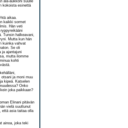
n ala-aukkoni suulle
en kokoista esinettä
yhtä aikaa.
n kaikki sormet
lmis. Hän veti
a ryppyreikääni
ä. Tunsin halkeavani,
lyyni. Mutta kun hän
in kuinka vahvat
maton. Se oli
ja ajantajuni
sa, mutta ilomme
 minua kohti
ivästä.
kehälläni,
ös otsani ja moni muu
ja kipeä. Katselen
tomuudessa? Onko
lkein joka paikkaan?
 oman Elinani pitävän
hän vielä suuttunut
että asia taitaa olla
t ainoa, joka teki