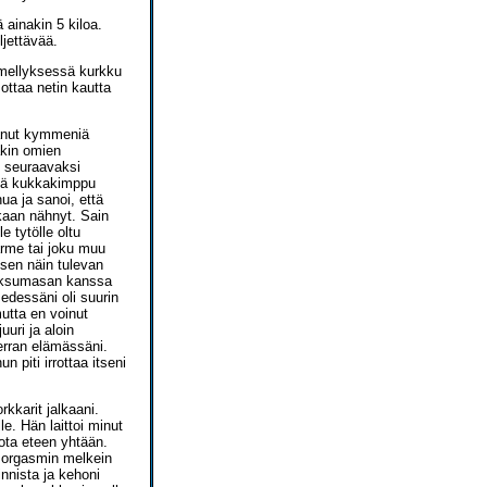
 ainakin 5 kiloa.
ljettävää.
iimellyksessä kurkku
 ottaa netin kautta
aanut kymmeniä
akin omien
n seuraavaksi
llä kukkakimppu
a ja sanoi, että
kaan nähnyt. Sain
 tytölle oltu
ärme tai joku muu
ksen näin tulevan
 Paksumasan kanssa
edessäni oli suurin
utta en voinut
uuri ja aloin
rran elämässäni.
piti irrottaa itseni
rkkarit jalkaani.
e. Hän laittoi minut
ota eteen yhtään.
n orgasmin melkein
innista ja kehoni