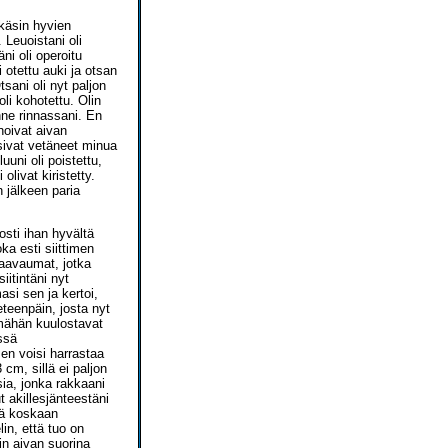
kkäsin hyvien
 Leuoistani oli
ni oli operoitu
i otettu auki ja otsan
tsani oli nyt paljon
li kohotettu. Olin
unne rinnassani. En
inoivat aivan
sivat vetäneet minua
uuni oli poistettu,
livat kiristetty.
 jälkeen paria
osti ihan hyvältä
oka esti siittimen
haavaumat, jotka
iitintäni nyt
asi sen ja kertoi,
eteenpäin, josta nyt
ämähän kuulostavat
ssä
en voisi harrastaa
cm, sillä ei paljon
ia, jonka rakkaani
t akillesjänteestäni
nää koskaan
lin, että tuo on
äin aivan suorina