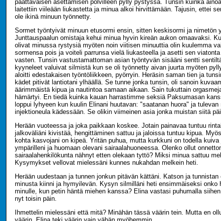
päättäväisen asettamisen polvilleen pylly pystyssä. Tunsin kuinka ainoa
laitettiin viileään liukastetta ja minua alkoi hirvittämään. Tajusin, ettei s
ole ikinä minuun työnnetty.
Sormet työntyivät minuun etusormi ensin, sitten keskisormi ja nimetön 
Junttauspaalun omistaja kehui minua hyvin kireän aukon omaavaksi. Ku
olivat minussa rystysiä myöten noin viitisen minuuttia olin kuulemma va
sormensa pois ja voiteli parrunsa vielä liukasteella ja asetti sen viatont
vasten. Tunsin vastustamattoman asian työntyvän sisääni sentti sentilt
kyyneleet valuivat silmistä kun se oli työnnetty aivan juurta myöten pyl
aloitti edestakaisen työntöliikkeen, pyörryin. Heräsin saman tien ja tuns
kädet pitivät lantiotani ylhäällä. Se tunne jonka tunsin, oli sanoin kuvaa
äärimmäistä kipua ja nautintoa samaan aikaan. Sain tukuttain orgasmeja 
hämärtyi. En tiedä kuinka kauan harrastimme seksiä Paksumasan kans
loppui lyhyeen kun kuulin Elinani huutavan: "saatanan huora" ja tulevan
injektioneula kädessään. Se olikin viimeinen asia jonka muistan siitä pä
Herään vuoteessa ja joka paikkaan koskee. Jotain painavaa tuntuu rinta
jalkoväliäni kivistää, hengittäminen sattuu ja jaloissa tuntuu kipua. My
kohta kasvojani on kipeä. Yritän puhua, mutta kurkkuni on todella kuiva 
ympärilleni ja huomaan olevani sairaalahuoneessa. Olenko ollut onnet
sairaalahenkilökunta nähnyt etten olekaan tyttö? Miksi minua sattuu me
Kysymykset vellovat mielessäni kunnes nukahdan melkein heti.
Herään uudestaan ja tunnen jonkun pitävän kättäni. Katson ja tunnistan
minusta kiinni ja hymyilevän. Kysyn silmilläni heti ensimmäiseksi onko 
minulle, kun petin häntä miehen kanssa? Elina vastasi puhumalla siihen, 
nyt toisin päin.
Ihmettelin mielessäni että mitä? Minähän tässä väärin tein. Mutta en ollu
väärin, Elina teki väärin vain vähän myöhemmin.