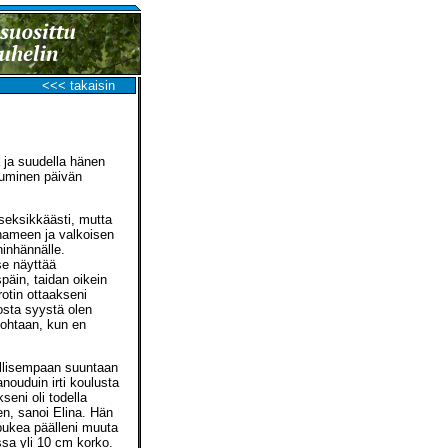
<<< takaisin
 ja suudella hänen
tuminen päivän
seksikkäästi, mutta
 hameen ja valkoisen
ninhännälle.
se näyttää
päin, taidan oikein
rotin ottaakseni
dosta syystä olen
ohtaan, kun en
ellisempaan suuntaan
nouduin irti koulusta
seni oli todella
n, sanoi Elina. Hän
 pukea päälleni muuta
ssa yli 10 cm korko.