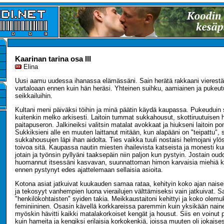
Kaarinan tarina osa III
Elina
Uusi aamu uudessa ihanassa elämässäni. Sain herätä rakkaani vierestä
vartaloaan ennen kuin hän heräsi. Yhteinen suihku, aamiainen ja pukeu
seikkailuihin.
Kultani meni päiväksi töihin ja minä päätin käydä kaupassa. Pukeuduin 
kuitenkin melko arkisesti. Laitoin tummat sukkahousut, skottiruutuisen
paitapuseron. Jalkineiksi valitsin matalat avokkaat ja hiukseni laitoin po
Sukkiksieni alle en muuten laittanut mitään, kun alapääni on "teipattu", 
sukkahousujen läpi ihan aidolta. Ties vaikka tuuli nostaisi helmojani ylös
toivoa sitä. Kaupassa nautin miesten ihailevista katseista ja monesti ku
jotain ja työnsin pyllyäni taaksepäin niin paljon kun pystyin. Jostain ou
huomannut itsessäni kasvavan, suunnattoman himon karvaisia miehiä k
ennen pystynyt edes ajattelemaan sellaisia asioita.
Kotona asiat jatkuivat kuukauden samaa rataa, kehityin koko ajan nais
ja tekosyyt vanhempien luona vierailujen välttämiseksi vain jatkuivat. Sa
"henkilökohtaisten" syiden takia. Meikkaustaitoni kehittyi ja koko olemuk
feminiininen. Osasin kävellä korkkareissa paremmin kuin yksikään naine
myöskin hävitti kaikki matalakorkoiset kengät ja housut. Siis en voinut
kuin hameita ja kengiksi erilaisia korkokenkiä, joissa muuten oli jokaise