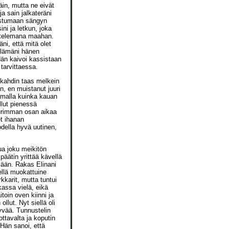
päin, mutta ne eivät
ja sain jalkateräni
 istumaan sängyn
ini ja letkun, joka
attelemana maahan.
ni, että mitä olet
uelämäni hänen
Hän kaivoi kassistaan
tarvittaessa.
ukahdin taas melkein
n, en muistanut juuri
tamalla kuinka kauan
llut pienessä
uurimman osan aikaa
et ihanan
odella hyvä uutinen,
nua joku meikitön
päätin yrittää kävellä
ään. Rakas Elinani
ellä muokattuine
kkarit, mutta tuntui
kassa vielä, eikä
toin oven kiinni ja
ollut. Nyt siellä oli
hyvää. Tunnustelin
ottavalta ja koputin
 Hän sanoi, että