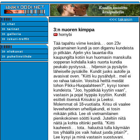
<<< takaisin
chat
3:n nuoren kimppa
tarinat
galleria
hornybi
iskuri-treffit
Tää tapahtu viime kesänä.. . oon 23v
poikamainen kundi ja oon digannu kundeista
elokuvat
jo pitkään. Ajelin yks lauantai-ilta
puhelinviihde
kaupungilta kotiin kun huomasin manskulla
oopperan kohdalla kaks nuorta kundia
peukalo pystyssä.. . hiljensin ja pysäytin
läheiselle pysäkille. Kundit juoks autolle ja
avasivat oven. "Kiitti ku pysähdyit.. meil ei
oo rahaa taksiin. Voisitsä heittä meidät
tohon Pikku-Huopalahteen?", kysyi toinen
kundeista. "Joo, hypätkää kyytiin vaan",
vastasin ja pojat hyppäs kyyttiin. Kundit
esitteli itsensä Krisuksi ja Leeksi.
Molemmat oli 18-vuotiaita. Krisu oli vaalee
leveeharteinen urheilijakundi, ei tosin
mikään pitkä. Lee oli vietnamilainen
pienikokoinen söötti kundi. Juteltiin niitä
näitä ja kohta oltiinki perillä. "Kiitti
kauheesti.. . tota.. haluutsä tulla käymään
tos ylhäällä jos vaik haluut juoda jotain?",
Lee kysyi ja minä vastasin suostuvani.