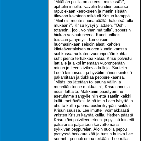
"Mitähän pojilla on oikeesti mielessä?",
ajattelin innolla. Kävelin kundien perässä
raput ekaan kerrokseen ja menin sisään
tilavaan kaksioon mikä oli Krisun kämppä.
"Meil ois muute sauna päällä, haluutsä tulla
mukaan?", Krisu kysyi yllättäen. "Ööh..
totanoin.. joo.. voinhan mä tulla", sopersin
hiukan vaivautuneena. Kundit vilkaisi
toisiaan ja hymyili. Ennenkuin
huomasinkaan seisoin alasti kahden
kiinteävartaloisen nuoren kundin kanssa
suihkussa runkaten vuoronperään kahta
suht pientä terhakkaa kalua. Krisu polvistui
lattialle ja alkoi imemään vuoronperään
minun ja Leen kivikovia kulleja. Suutelin
Leetä kiimaisesti ja hyväilin hänen kiinteitä
pakaroitaan ja tiukkaa peppureikäänsä.
"Mitäs jos jätetään toi sauna väliin ja
mennään tonne makkariin", Krisu sanoi ja
nousi lattialta. Makkariin päästyämme
asetuimme sängylle niin että saatiin kaikki
kullit imettäväksi. Minä imin Leen lyhyttä ja
ohutta kullia ja oma posliinikyrpäni seikkaili
Krisun suussa. Lee imutteli voimakkaasti
ynisten Krisun käyrää kullia. Hetken päästä
Krisu kävi polvilleen eteeni ja pyllisti kiinteät
pakaransa paljastaen karvattomana
sykkivän peppureiän. Aloin nuolla peppu
pystyssä herkkureikää ja tunsin kuinka Lee
sormetti ja nuoli omaa reikääni. Lee rullasi