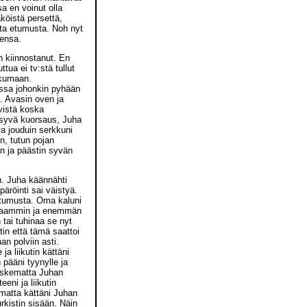
a en voinut olla
öistä persettä,
ta etumusta. Noh nyt
eensa.
in kiinnostanut. En
tua ei tv:stä tullut
kkumaan.
massa johonkin pyhään
ä. Avasin oven ja
vistä koska
 syvä kuorsaus, Juha
ava jouduin serkkuni
n, tutun pojan
aan ja päästin syvän
in. Juha käännähti
päröinti sai väistyä.
etumusta. Oma kaluni
 hitaammin ja enemmän
 tai tuhinaa se nyt
tin että tämä saattoi
an polviin asti.
a liikutin kättäni
 pääni tyynylle ja
koskematta Juhan
eni ja liikutin
tamatta kättäni Juhan
rkistin sisään. Näin