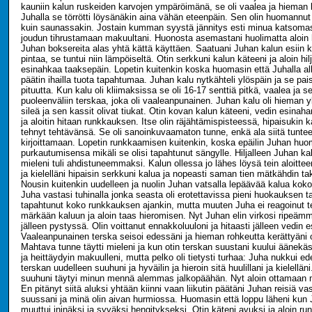
kauniin kalun ruskeiden karvojen ympäröimänä, se oli vaalea ja hieman 
Juhalla se törrötti löysänäkin aina vähän eteenpäin. Sen olin huomannut 
kuin saunassakin. Jostain kumman syystä jännitys esti minua katsoma
joudun tihrustamaan makuultani. Huonosta asemastani huolimatta aloin h
Juhan boksereita alas yhtä kättä käyttäen. Saatuani Juhan kalun esiin k
pintaa, se tuntui niin lämpöiseltä. Otin serkkuni kalun käteeni ja aloin h
esinahkaa taaksepäin. Lopetin kuitenkin koska huomasin että Juhalla a
päätin ihailla tuota tapahtumaa. Juhan kalu nytkähteli ylöspäin ja se pai
pituutta. Kun kalu oli kliimaksissa se oli 16-17 senttiä pitkä, vaalea ja s
puoleenväliin terskaa, joka oli vaaleanpunainen. Juhan kalu oli hieman y
sileä ja sen kassit olivat tiukat. Otin kovan kalun käteeni, vedin esina
ja aloitin hitaan runkkauksen. Itse olin räjähtämispisteessä, hipaisukin k
tehnyt tehtävänsä. Se oli sanoinkuvaamaton tunne, enkä ala siitä tunt
kirjoittamaan. Lopetin runkkaamisen kuitenkin, koska epäilin Juhan hu
purkautumisensa mikäli se olisi tapahtunut sängylle. Hiljalleen Juhan kal
mieleni tuli ahdistuneemmaksi. Kalun ollessa jo lähes löysä tein aloitte
ja kielelläni hipaisin serkkuni kalua ja nopeasti saman tien mätkähdin tak
Nousin kuitenkin uudelleen ja nuolin Juhan vatsalla lepäävää kalua kok
Juha vastasi tuhinalla jonka seasta oli erotettavissa pieni huokauksen tap
tapahtunut koko runkkauksen ajankin, mutta muuten Juha ei reagoinut te
märkään kaluun ja aloin taas hieromisen. Nyt Juhan elin virkosi ripeämmi
jälleen pystyssä. Olin voittanut ennakkoluuloni ja hitaasti jälleen vedin 
Vaaleanpunainen terska seisoi edessäni ja hieman rohkeutta kerättyäni 
Mahtava tunne täytti mieleni ja kun otin terskan suustani kuului äänekäs
ja heittäydyin makuulleni, mutta pelko oli tietysti turhaa: Juha nukkui ed
terskan uudelleen suuhuni ja hyväilin ja hieroin sitä huulillani ja kielellän
suuhuni täytyi minun mennä alemmas jalkopäähän. Nyt aloin ottamaan 
En pitänyt siitä aluksi yhtään kiinni vaan liikutin päätäni Juhan reisiä va
suussani ja minä olin aivan hurmiossa. Huomasin että loppu läheni kun
muuttui ininäksi ja syväksi hengitykseksi. Otin käteni avuksi ja aloin 