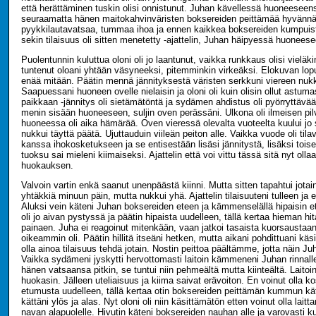
että herättäminen tuskin olisi onnistunut. Juhan kävellessä huoneeseens
seuraamatta hänen maitokahvinväristen boksereiden peittämää hyvännäk
pyykkilautavatsaa, tummaa ihoa ja ennen kaikkea boksereiden kumpuis
sekin tilaisuus oli sitten menetetty -ajattelin, Juhan häipyessä huonees
Puolentunnin kuluttua oloni oli jo laantunut, vaikka runkkaus olisi vieläk
tuntenut oloani yhtään väsyneeksi, pitemminkin virkeäksi. Elokuvan loput
enää mitään. Päätin mennä jännityksestä väristen serkkuni viereen nu
Saapuessani huoneen ovelle nielaisin ja oloni oli kuin olisin ollut astu
paikkaan -jännitys oli sietämätöntä ja sydämen ahdistus oli pyörryttävä
menin sisään huoneeseen, suljin oven perässäni. Ulkona oli ilmeisen pil
huoneessa oli aika hämärää. Oven vieressä olevalta vuoteelta kuului jo
nukkui täyttä päätä. Ujuttauduin viileän peiton alle. Vaikka vuode oli til
kanssa ihokosketukseen ja se entisestään lisäsi jännitystä, lisäksi toise
tuoksu sai mieleni kiimaiseksi. Ajattelin että voi vittu tässä sitä nyt oll
huokauksen.
Valvoin vartin enkä saanut unenpäästä kiinni. Mutta sitten tapahtui jota
yhtäkkiä minuun päin, mutta nukkui yhä. Ajattelin tilaisuuteni tulleen ja e
Aluksi vein käteni Juhan boksereiden eteen ja kämmenselällä hipaisin 
oli jo aivan pystyssä ja päätin hipaista uudelleen, tällä kertaa hieman
painaen. Juha ei reagoinut mitenkään, vaan jatkoi tasaista kuorsaustaan
oikeammin oli. Päätin hillitä itseäni hetken, mutta aikani pohdittuani käsi
olla ainoa tilaisuus tehdä jotain. Nostin peittoa päältämme, jotta näin Juh
Vaikka sydämeni jyskytti hervottomasti laitoin kämmeneni Juhan rinnalle j
hänen vatsaansa pitkin, se tuntui niin pehmeältä mutta kiinteältä. Laitoin
huokasin. Jälleen uteliaisuus ja kiima saivat erävoiton. En voinut olla 
etumusta uudelleen, tällä kertaa otin boksereiden peittämän kummun käte
kättäni ylös ja alas. Nyt oloni oli niin käsittämätön etten voinut olla lait
navan alapuolelle. Hivutin käteni boksereiden nauhan alle ja varovasti ku