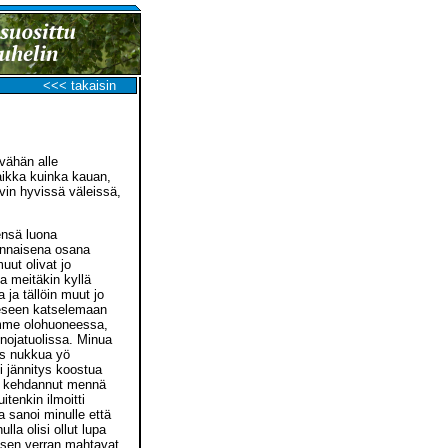
<<< takaisin
 vähän alle
aikka kuinka kauan,
vin hyvissä väleissä,
ensä luona
lennaisena osana
ut olivat jo
a meitäkin kyllä
ja tällöin muut jo
eeseen katselemaan
tuimme olohuoneessa,
 nojatuolissa. Minua
tus nukkua yö
i jännitys koostua
ään kehdannut mennä
tenkin ilmoitti
 sanoi minulle että
ulla olisi ollut lupa
t sen verran mahtavat