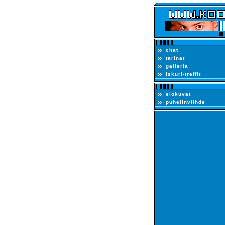
chat
tarinat
galleria
iskuri-treffit
elokuvat
puhelinviihde