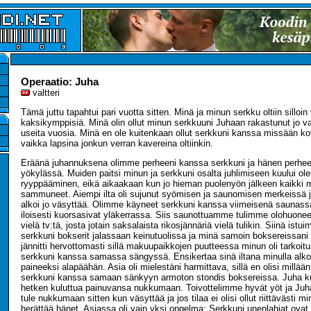
Operaatio: Juha
valtteri
Tämä juttu tapahtui pari vuotta sitten. Minä ja minun serkku oltiin silloin
kaksikymppisiä. Minä olin ollut minun serkkuuni Juhaan rakastunut jo v
useita vuosia. Minä en ole kuitenkaan ollut serkkuni kanssa missään ko
vaikka lapsina jonkun verran kavereina oltiinkin.
Eräänä juhannuksena olimme perheeni kanssa serkkuni ja hänen perhe
yökylässä. Muiden paitsi minun ja serkkuni osalta juhlimiseen kuului o
ryyppääminen, eikä aikaakaan kun jo hieman puolenyön jälkeen kaikki mu
sammuneet. Aiempi ilta oli sujunut syömisen ja saunomisen merkeissä j
alkoi jo väsyttää. Olimme käyneet serkkuni kanssa viimeisenä saunassa 
iloisesti kuorsasivat yläkerrassa. Siis saunottuamme tulimme olohuon
vielä tv:tä, josta jotain saksalaista rikosjännäriä vielä tulikin. Siinä is
serkkuni bokserit jalassaan keinutuolissa ja minä samoin boksereissani
jännitti hervottomasti sillä makuupaikkojen puutteessa minun oli tarkoi
serkkuni kanssa samassa sängyssä. Ensikertaa sinä iltana minulla alko
paineeksi alapäähän. Asia oli mielestäni harmittava, sillä en olisi mill
serkkuni kanssa samaan sänkyyn armoton stondis boksereissa. Juha kui
hetken kuluttua painuvansa nukkumaan. Toivottelimme hyvät yöt ja Juha
tule nukkumaan sitten kun väsyttää ja jos tilaa ei olisi ollut riittävästi min
herättää hänet. Asiassa oli vain yksi ongelma: Serkkuni unenlahjat ova